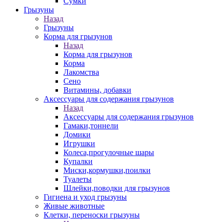
Сумки
Грызуны
Назад
Грызуны
Корма для грызунов
Назад
Корма для грызунов
Корма
Лакомства
Сено
Витамины, добавки
Аксессуары для содержания грызунов
Назад
Аксессуары для содержания грызунов
Гамаки,тоннели
Домики
Игрушки
Колеса,прогулочные шары
Купалки
Миски,кормушки,поилки
Туалеты
Шлейки,поводки для грызунов
Гигиена и уход грызуны
Живые животные
Клетки, переноски грызуны