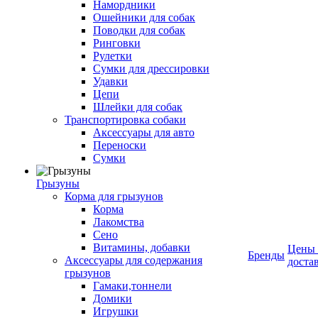
Намордники
Ошейники для собак
Поводки для собак
Ринговки
Рулетки
Сумки для дрессировки
Удавки
Цепи
Шлейки для собак
Транспортировка собаки
Аксессуары для авто
Переноски
Сумки
Грызуны
Корма для грызунов
Корма
Лакомства
Сено
Витамины, добавки
Цены
Бренды
Аксессуары для содержания
доста
грызунов
Гамаки,тоннели
Домики
Игрушки