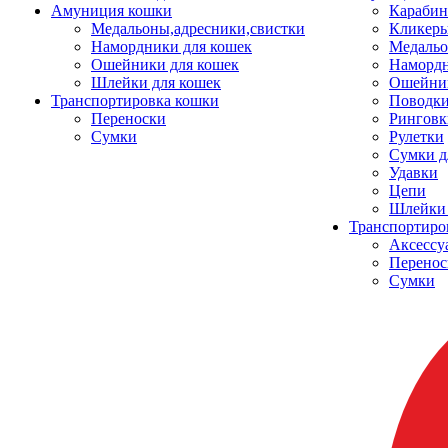
Амуниция кошки
Карабин
Медальоны,адресники,свистки
Кликеры
Намордники для кошек
Медальо
Ошейники для кошек
Наморд
Шлейки для кошек
Ошейник
Транспортировка кошки
Поводки
Переноски
Ринговк
Сумки
Рулетки
Сумки д
Удавки
Цепи
Шлейки 
Транспортиро
Аксессу
Перенос
Сумки