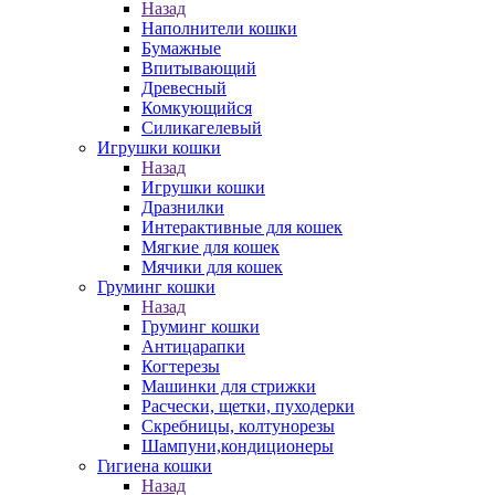
Назад
Наполнители кошки
Бумажные
Впитывающий
Древесный
Комкующийся
Силикагелевый
Игрушки кошки
Назад
Игрушки кошки
Дразнилки
Интерактивные для кошек
Мягкие для кошек
Мячики для кошек
Груминг кошки
Назад
Груминг кошки
Антицарапки
Когтерезы
Машинки для стрижки
Расчески, щетки, пуходерки
Скребницы, колтунорезы
Шампуни,кондиционеры
Гигиена кошки
Назад