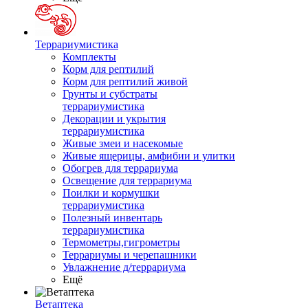
Террариумистика
Комплекты
Корм для рептилий
Корм для рептилий живой
Грунты и субстраты
террариумистика
Декорации и укрытия
террариумистика
Живые змеи и насекомые
Живые ящерицы, амфибии и улитки
Обогрев для террариума
Освещение для террариума
Поилки и кормушки
террариумистика
Полезный инвентарь
террариумистика
Термометры,гигрометры
Террариумы и черепашники
Увлажнение д/террариума
Ещё
Ветаптека