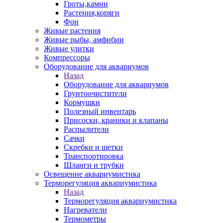
Гроты,камни
Растения,коряги
Фон
Живые растения
Живые рыбы, амфибии
Живые улитки
Компрессоры
Оборудование для аквариумов
Назад
Оборудование для аквариумов
Грунтоочистители
Кормушки
Полезный инвентарь
Присоски, краники и клапаны
Распылители
Сачки
Скребки и щетки
Транспортировка
Шланги и трубки
Освещение аквариумистика
Терморегуляция аквариумистика
Назад
Терморегуляция аквариумистика
Нагреватели
Термометры