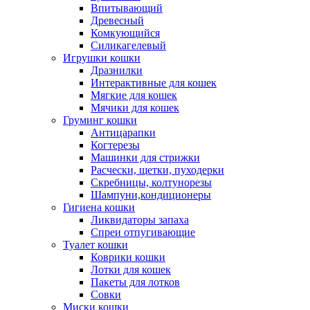
Впитывающий
Древесный
Комкующийся
Силикагелевый
Игрушки кошки
Дразнилки
Интерактивные для кошек
Мягкие для кошек
Мячики для кошек
Груминг кошки
Антицарапки
Когтерезы
Машинки для стрижки
Расчески, щетки, пуходерки
Скребницы, колтунорезы
Шампуни,кондиционеры
Гигиена кошки
Ликвидаторы запаха
Спреи отпугивающие
Туалет кошки
Коврики кошки
Лотки для кошек
Пакеты для лотков
Совки
Миски кошки