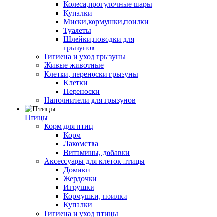
Колеса,прогулочные шары
Купалки
Миски,кормушки,поилки
Туалеты
Шлейки,поводки для
грызунов
Гигиена и уход грызуны
Живые животные
Клетки, переноски грызуны
Клетки
Переноски
Наполнители для грызунов
Птицы
Корм для птиц
Корм
Лакомства
Витамины, добавки
Аксессуары для клеток птицы
Домики
Жердочки
Игрушки
Кормушки, поилки
Купалки
Гигиена и уход птицы