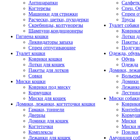
Антицарапки
Салфетк
Когтерезы
Спец. О
Машинки для стрижки
Спреи о
Расчески, щетки, пуходерки
Трусы
Скребницы, колтунорезы
Туалет собаки
Шампуни,кондиционеры
Коврик
Гигиена кошки
Лотки д
Ликвидаторы запаха
Пакеты 
Спреи отпугивающие
Подгузн
Туалет кошки
Одежда, обувь
Коврики кошки
Обувь
Лотки для кошек
Одежда
Пакеты для лотков
Домики, лежа
Совки
Вольеры
Миски кошки
Домики 
Коврики под миску
Лежанки
Кормушки
Лестни
Миски для кошек
Миски собаки
Домики, лежанки, когтеточки кошки
Коврики
Гамаки, тоннели
Контей
Дверцы
Кормуш
Домики для кошек
Миски
Когтеточки
Миски н
Комплексы
Поилки
Лежанки для кошек
Амуниция со