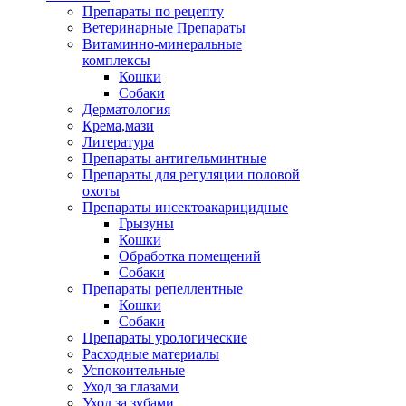
Препараты по рецепту
Ветеринарные Препараты
Витаминно-минеральные
комплексы
Кошки
Собаки
Дерматология
Крема,мази
Литература
Препараты антигельминтные
Препараты для регуляции половой
охоты
Препараты инсектоакарицидные
Грызуны
Кошки
Обработка помещений
Собаки
Препараты репеллентные
Кошки
Собаки
Препараты урологические
Расходные материалы
Успокоительные
Уход за глазами
Уход за зубами