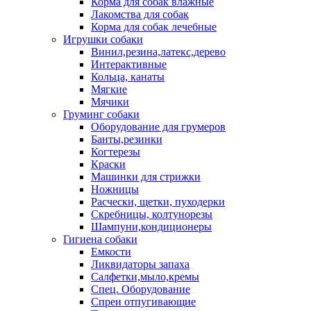
Корма для собак влажные
Лакомства для собак
Корма для собак лечебные
Игрушки собаки
Винил,резина,латекс,дерево
Интерактивные
Кольца, канаты
Мягкие
Мячики
Груминг собаки
Оборудование для грумеров
Банты,резинки
Когтерезы
Краски
Машинки для стрижки
Ножницы
Расчески, щетки, пуходерки
Скребницы, колтунорезы
Шампуни,кондиционеры
Гигиена собаки
Емкости
Ликвидаторы запаха
Салфетки,мыло,кремы
Спец. Оборудование
Спреи отпугивающие