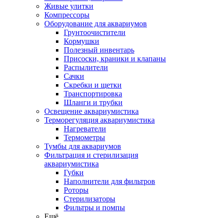
Живые улитки
Компрессоры
Оборудование для аквариумов
Грунтоочистители
Кормушки
Полезный инвентарь
Присоски, краники и клапаны
Распылители
Сачки
Скребки и щетки
Транспортировка
Шланги и трубки
Освещение аквариумистика
Терморегуляция аквариумистика
Нагреватели
Термометры
Тумбы для аквариумов
Фильтрация и стерилизация
аквариумистика
Губки
Наполнители для фильтров
Роторы
Стерилизаторы
Фильтры и помпы
Ещё