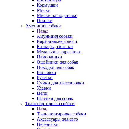
Кормушки
Миски
Миски на подставке
Поилки
Амуниция собаки
Назад
Амуниция собаки
Карабины,вертлюги
Кликеры, свистки
Медальоны,адресники
Намордники
Ошейники для собак
Поводки для собак
Ринговки
Рулетки
Сумки для дрессировки
Удавки
Цепи
Шлейки для собак
Транспортировка собаки
Назад
Транспортировка собаки
Аксессуары для авто
Переноски