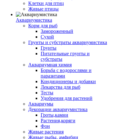
Клетки для птиц
Живые птицы
Аквариумистика
Корм для рыб
Замороженный
Сухой
Грунты и субстраты аквариумистика
Грунты
Питательные грунты и
субстраты
Аквариумная химия
Борьба с водорослями и
паразитами
Кондиционеры и добавки
Лекарства для рыб
Тесты
Удобрения для растений
Аквариумы
Декорации аквариумистика
Гроты,камни
Растения,коряги
Фон
Живые растения
Живые рыбы, амфибии