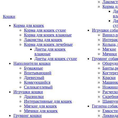
Лакомст
Корма д
Ди
вл
Кошки
Ди
Корма для кошек
су
Корма для кошек сухие
Игрушки соба
Корма для кошек влажные
Винил,р
Лакомства для кошек
Интерак
Корма для кошек лечебные
Кольца,
Диеты для кошек
Мягкие
влажные
Мячики
Диеты для кошек сухие
Груминг соба
Наполнители кошки
Оборудо
Бумажные
Банты,р
Впитывающий
Когтере
Древесный
Краски
Комкующийся
Машинки
Силикагелевый
Ножни
Игрушки кошки
Расческ
Дразнилки
Скребни
Интерактивные для кошек
Шампун
Мягкие для кошек
Гигиена соба
Мячики для кошек
Емкости
Груминг кошки
Ликвида