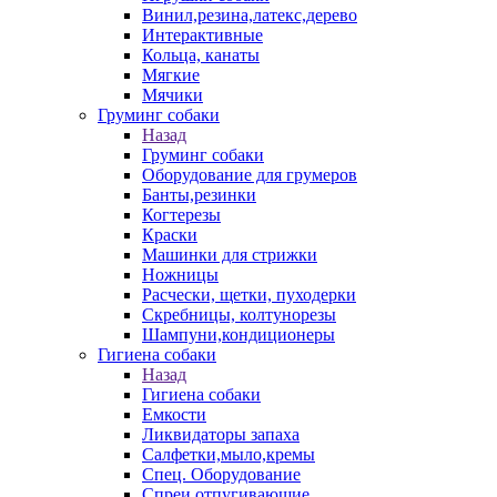
Винил,резина,латекс,дерево
Интерактивные
Кольца, канаты
Мягкие
Мячики
Груминг собаки
Назад
Груминг собаки
Оборудование для грумеров
Банты,резинки
Когтерезы
Краски
Машинки для стрижки
Ножницы
Расчески, щетки, пуходерки
Скребницы, колтунорезы
Шампуни,кондиционеры
Гигиена собаки
Назад
Гигиена собаки
Емкости
Ликвидаторы запаха
Салфетки,мыло,кремы
Спец. Оборудование
Спреи отпугивающие