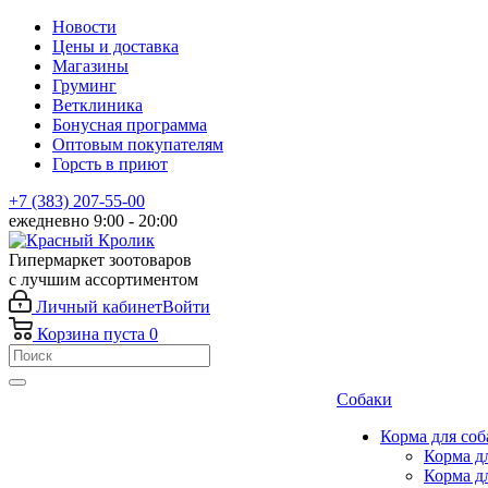
Новости
Цены и доставка
Магазины
Груминг
Ветклиника
Бонусная программа
Оптовым покупателям
Горсть в приют
+7 (383) 207-55-00
ежедневно 9:00 - 20:00
Гипермаркет зоотоваров
с лучшим ассортиментом
Личный кабинет
Войти
Корзина
пуста
0
Собаки
Корма для соб
Корма д
Корма д