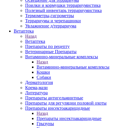
Освещение для террариума
Поилки и кормушки террариумистика
Полезный инвентарь террариумистика
Термометры,гигрометры
Террариумы и черепашники
Увлажнение д/террариума
Ветаптека
Назад
Ветаптека
Препараты по рецепту
Ветеринарные Препараты
Витаминно-минеральные комплексы
Назад
Витаминно-минеральные комплексы
Кошки
Собаки
Дерматология
Крема,мази
Литература
Препараты антигельминтные
Препараты для регуляции половой охоты
Препараты инсектоакарицидные
Назад
Препараты инсектоакарицидные
Грызуны