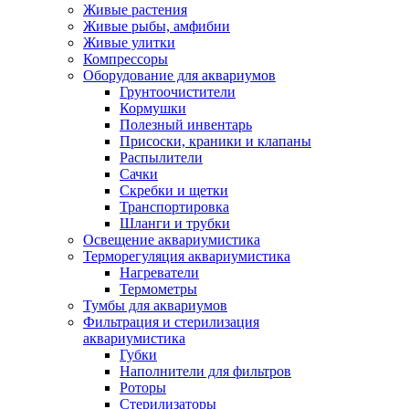
Живые растения
Живые рыбы, амфибии
Живые улитки
Компрессоры
Оборудование для аквариумов
Грунтоочистители
Кормушки
Полезный инвентарь
Присоски, краники и клапаны
Распылители
Сачки
Скребки и щетки
Транспортировка
Шланги и трубки
Освещение аквариумистика
Терморегуляция аквариумистика
Нагреватели
Термометры
Тумбы для аквариумов
Фильтрация и стерилизация
аквариумистика
Губки
Наполнители для фильтров
Роторы
Стерилизаторы