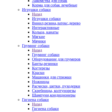
Лакомства для собак
Корма для собак лечебные
Игрушки собаки
Назад
Игрушки собаки
Винил,резина,латекс,дерево
Интерактивные
Кольца, канаты
Мягкие
Мячики
Груминг собаки
Назад
Груминг собаки
Оборудование для грумеров
Банты,резинки
Когтерезы
Краски
Машинки для стрижки
Ножницы
Расчески, щетки, пуходерки
Скребницы, колтунорезы
Шампуни,кондиционеры
Гигиена собаки
Назад
Гигиена собаки