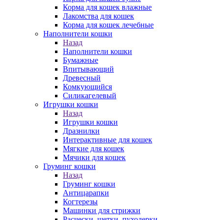
Корма для кошек влажные
Лакомства для кошек
Корма для кошек лечебные
Наполнители кошки
Назад
Наполнители кошки
Бумажные
Впитывающий
Древесный
Комкующийся
Силикагелевый
Игрушки кошки
Назад
Игрушки кошки
Дразнилки
Интерактивные для кошек
Мягкие для кошек
Мячики для кошек
Груминг кошки
Назад
Груминг кошки
Антицарапки
Когтерезы
Машинки для стрижки
Расчески, щетки, пуходерки