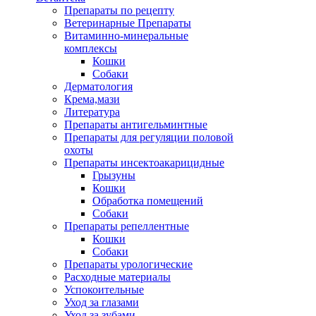
Препараты по рецепту
Ветеринарные Препараты
Витаминно-минеральные
комплексы
Кошки
Собаки
Дерматология
Крема,мази
Литература
Препараты антигельминтные
Препараты для регуляции половой
охоты
Препараты инсектоакарицидные
Грызуны
Кошки
Обработка помещений
Собаки
Препараты репеллентные
Кошки
Собаки
Препараты урологические
Расходные материалы
Успокоительные
Уход за глазами
Уход за зубами