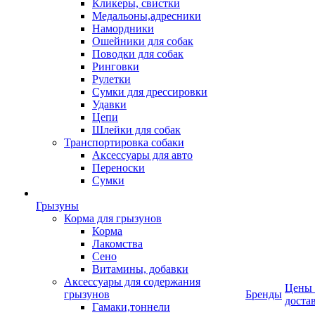
Кликеры, свистки
Медальоны,адресники
Намордники
Ошейники для собак
Поводки для собак
Ринговки
Рулетки
Сумки для дрессировки
Удавки
Цепи
Шлейки для собак
Транспортировка собаки
Аксессуары для авто
Переноски
Сумки
Грызуны
Корма для грызунов
Корма
Лакомства
Сено
Витамины, добавки
Аксессуары для содержания
Цены
грызунов
Бренды
доста
Гамаки,тоннели