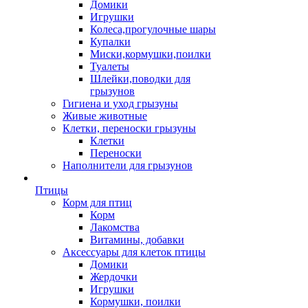
Домики
Игрушки
Колеса,прогулочные шары
Купалки
Миски,кормушки,поилки
Туалеты
Шлейки,поводки для
грызунов
Гигиена и уход грызуны
Живые животные
Клетки, переноски грызуны
Клетки
Переноски
Наполнители для грызунов
Птицы
Корм для птиц
Корм
Лакомства
Витамины, добавки
Аксессуары для клеток птицы
Домики
Жердочки
Игрушки
Кормушки, поилки