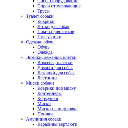
Спец. Оборудование
Спреи отпугивающие
Трусы
Туалет собаки
Коврики
Лотки для собак
Пакеты для лотков
Подгузники
Одежда, обувь
Обувь
Одежда
Домики, лежанки, клетки
Вольеры, палатки
Домики для собак
Лежанки для собак
Лестницы
Миски собаки
Коврики под миску
Контейнеры
Кормушки
Миски
Миски на подставке
Поилки
Амуниция собаки
Карабины,вертлюги