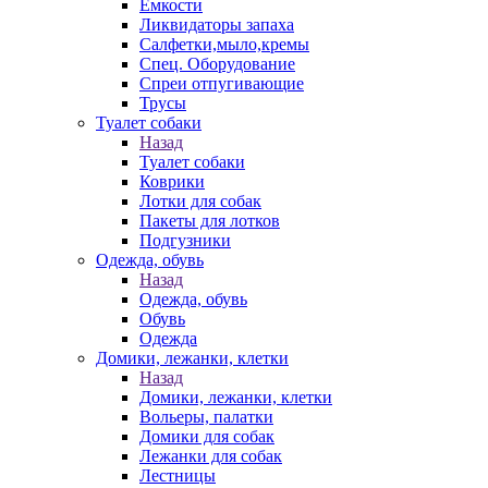
Емкости
Ликвидаторы запаха
Салфетки,мыло,кремы
Спец. Оборудование
Спреи отпугивающие
Трусы
Туалет собаки
Назад
Туалет собаки
Коврики
Лотки для собак
Пакеты для лотков
Подгузники
Одежда, обувь
Назад
Одежда, обувь
Обувь
Одежда
Домики, лежанки, клетки
Назад
Домики, лежанки, клетки
Вольеры, палатки
Домики для собак
Лежанки для собак
Лестницы