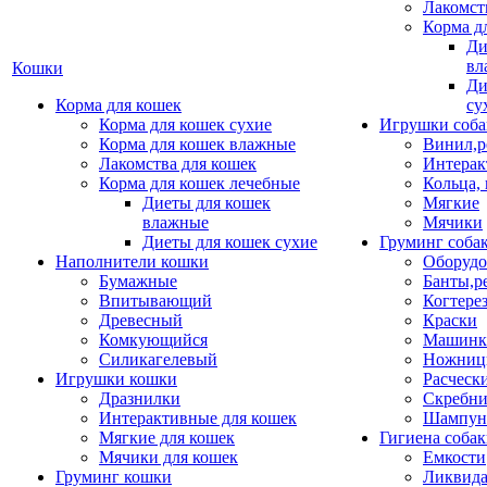
Лакомст
Корма д
Ди
вл
Кошки
Ди
Корма для кошек
су
Корма для кошек сухие
Игрушки соба
Корма для кошек влажные
Винил,р
Лакомства для кошек
Интерак
Корма для кошек лечебные
Кольца,
Диеты для кошек
Мягкие
влажные
Мячики
Диеты для кошек сухие
Груминг соба
Наполнители кошки
Оборудо
Бумажные
Банты,р
Впитывающий
Когтере
Древесный
Краски
Комкующийся
Машинки
Силикагелевый
Ножни
Игрушки кошки
Расческ
Дразнилки
Скребни
Интерактивные для кошек
Шампун
Мягкие для кошек
Гигиена соба
Мячики для кошек
Емкости
Груминг кошки
Ликвида