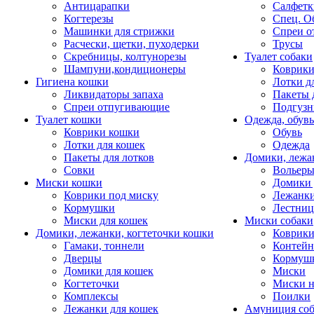
Антицарапки
Салфетк
Когтерезы
Спец. О
Машинки для стрижки
Спреи о
Расчески, щетки, пуходерки
Трусы
Скребницы, колтунорезы
Туалет собаки
Шампуни,кондиционеры
Коврик
Гигиена кошки
Лотки д
Ликвидаторы запаха
Пакеты 
Спреи отпугивающие
Подгузн
Туалет кошки
Одежда, обувь
Коврики кошки
Обувь
Лотки для кошек
Одежда
Пакеты для лотков
Домики, лежа
Совки
Вольеры
Миски кошки
Домики 
Коврики под миску
Лежанки
Кормушки
Лестни
Миски для кошек
Миски собаки
Домики, лежанки, когтеточки кошки
Коврики
Гамаки, тоннели
Контей
Дверцы
Кормуш
Домики для кошек
Миски
Когтеточки
Миски н
Комплексы
Поилки
Лежанки для кошек
Амуниция со