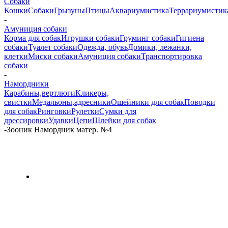
Собаки
Кошки
Собаки
Грызуны
Птицы
Аквариумистика
Террариумистик
-
Амуниция собаки
Корма для собак
Игрушки собаки
Груминг собаки
Гигиена
собаки
Туалет собаки
Одежда, обувь
Домики, лежанки,
клетки
Миски собаки
Амуниция собаки
Транспортировка
собаки
-
Намордники
Карабины,вертлюги
Кликеры,
свистки
Медальоны,адресники
Ошейники для собак
Поводки
для собак
Ринговки
Рулетки
Сумки для
дрессировки
Удавки
Цепи
Шлейки для собак
-
Зооник Намордник матер. №4