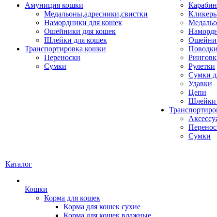
Амуниция кошки
Карабин
Медальоны,адресники,свистки
Кликеры
Намордники для кошек
Медальо
Ошейники для кошек
Наморд
Шлейки для кошек
Ошейник
Транспортировка кошки
Поводки
Переноски
Ринговк
Сумки
Рулетки
Сумки д
Удавки
Цепи
Шлейки 
Транспортиро
Аксессу
Перенос
Сумки
Каталог
Кошки
Корма для кошек
Корма для кошек сухие
Корма для кошек влажные