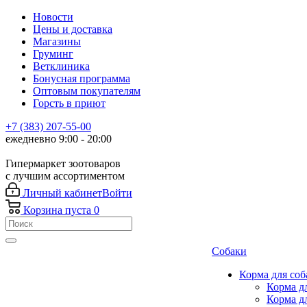
Новости
Цены и доставка
Магазины
Груминг
Ветклиника
Бонусная программа
Оптовым покупателям
Горсть в приют
+7 (383) 207-55-00
ежедневно 9:00 - 20:00
Гипермаркет зоотоваров
с лучшим ассортиментом
Личный кабинет
Войти
Корзина
пуста
0
Собаки
Корма для соб
Корма д
Корма д