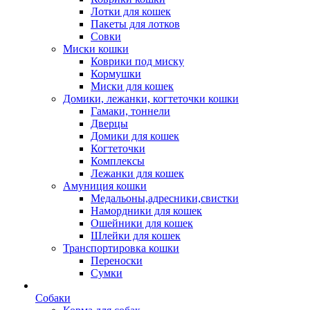
Лотки для кошек
Пакеты для лотков
Совки
Миски кошки
Коврики под миску
Кормушки
Миски для кошек
Домики, лежанки, когтеточки кошки
Гамаки, тоннели
Дверцы
Домики для кошек
Когтеточки
Комплексы
Лежанки для кошек
Амуниция кошки
Медальоны,адресники,свистки
Намордники для кошек
Ошейники для кошек
Шлейки для кошек
Транспортировка кошки
Переноски
Сумки
Собаки