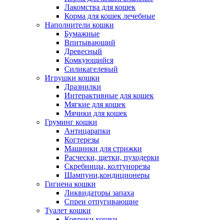
Лакомства для кошек
Корма для кошек лечебные
Наполнители кошки
Бумажные
Впитывающий
Древесный
Комкующийся
Силикагелевый
Игрушки кошки
Дразнилки
Интерактивные для кошек
Мягкие для кошек
Мячики для кошек
Груминг кошки
Антицарапки
Когтерезы
Машинки для стрижки
Расчески, щетки, пуходерки
Скребницы, колтунорезы
Шампуни,кондиционеры
Гигиена кошки
Ликвидаторы запаха
Спреи отпугивающие
Туалет кошки
Коврики кошки