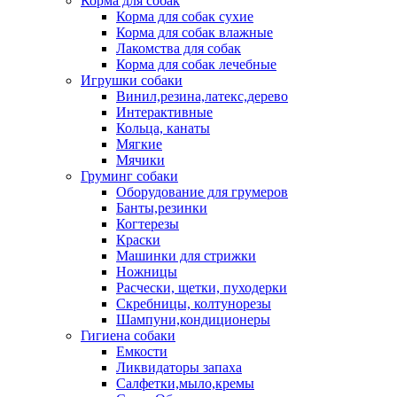
Корма для собак
Корма для собак сухие
Корма для собак влажные
Лакомства для собак
Корма для собак лечебные
Игрушки собаки
Винил,резина,латекс,дерево
Интерактивные
Кольца, канаты
Мягкие
Мячики
Груминг собаки
Оборудование для грумеров
Банты,резинки
Когтерезы
Краски
Машинки для стрижки
Ножницы
Расчески, щетки, пуходерки
Скребницы, колтунорезы
Шампуни,кондиционеры
Гигиена собаки
Емкости
Ликвидаторы запаха
Салфетки,мыло,кремы