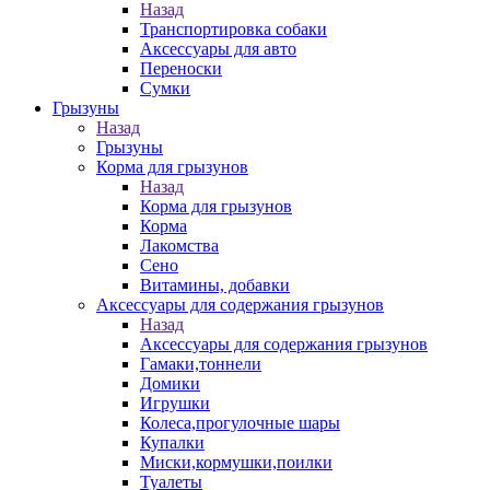
Назад
Транспортировка собаки
Аксессуары для авто
Переноски
Сумки
Грызуны
Назад
Грызуны
Корма для грызунов
Назад
Корма для грызунов
Корма
Лакомства
Сено
Витамины, добавки
Аксессуары для содержания грызунов
Назад
Аксессуары для содержания грызунов
Гамаки,тоннели
Домики
Игрушки
Колеса,прогулочные шары
Купалки
Миски,кормушки,поилки
Туалеты