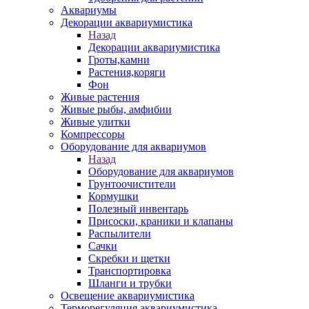
Аквариумы
Декорации аквариумистика
Назад
Декорации аквариумистика
Гроты,камни
Растения,коряги
Фон
Живые растения
Живые рыбы, амфибии
Живые улитки
Компрессоры
Оборудование для аквариумов
Назад
Оборудование для аквариумов
Грунтоочистители
Кормушки
Полезный инвентарь
Присоски, краники и клапаны
Распылители
Сачки
Скребки и щетки
Транспортировка
Шланги и трубки
Освещение аквариумистика
Терморегуляция аквариумистика