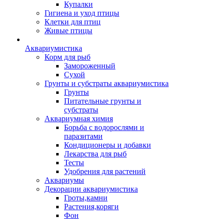
Купалки
Гигиена и уход птицы
Клетки для птиц
Живые птицы
Аквариумистика
Корм для рыб
Замороженный
Сухой
Грунты и субстраты аквариумистика
Грунты
Питательные грунты и
субстраты
Аквариумная химия
Борьба с водорослями и
паразитами
Кондиционеры и добавки
Лекарства для рыб
Тесты
Удобрения для растений
Аквариумы
Декорации аквариумистика
Гроты,камни
Растения,коряги
Фон