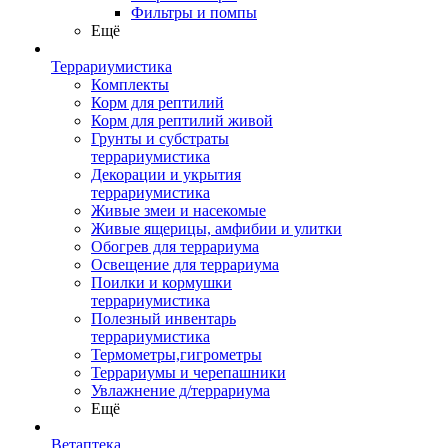
Фильтры и помпы
Ещё
Террариумистика
Комплекты
Корм для рептилий
Корм для рептилий живой
Грунты и субстраты
террариумистика
Декорации и укрытия
террариумистика
Живые змеи и насекомые
Живые ящерицы, амфибии и улитки
Обогрев для террариума
Освещение для террариума
Поилки и кормушки
террариумистика
Полезный инвентарь
террариумистика
Термометры,гигрометры
Террариумы и черепашники
Увлажнение д/террариума
Ещё
Ветаптека