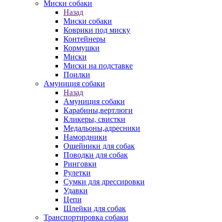
Миски собаки
Назад
Миски собаки
Коврики под миску
Контейнеры
Кормушки
Миски
Миски на подставке
Поилки
Амуниция собаки
Назад
Амуниция собаки
Карабины,вертлюги
Кликеры, свистки
Медальоны,адресники
Намордники
Ошейники для собак
Поводки для собак
Ринговки
Рулетки
Сумки для дрессировки
Удавки
Цепи
Шлейки для собак
Транспортировка собаки