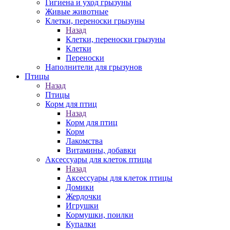
Гигиена и уход грызуны
Живые животные
Клетки, переноски грызуны
Назад
Клетки, переноски грызуны
Клетки
Переноски
Наполнители для грызунов
Птицы
Назад
Птицы
Корм для птиц
Назад
Корм для птиц
Корм
Лакомства
Витамины, добавки
Аксессуары для клеток птицы
Назад
Аксессуары для клеток птицы
Домики
Жердочки
Игрушки
Кормушки, поилки
Купалки