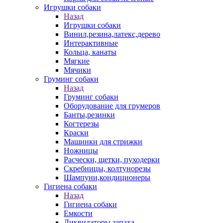
Игрушки собаки
Назад
Игрушки собаки
Винил,резина,латекс,дерево
Интерактивные
Кольца, канаты
Мягкие
Мячики
Груминг собаки
Назад
Груминг собаки
Оборудование для грумеров
Банты,резинки
Когтерезы
Краски
Машинки для стрижки
Ножницы
Расчески, щетки, пуходерки
Скребницы, колтунорезы
Шампуни,кондиционеры
Гигиена собаки
Назад
Гигиена собаки
Емкости
Ликвидаторы запаха