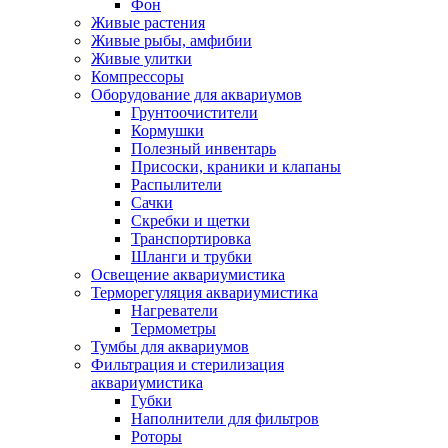
Фон
Живые растения
Живые рыбы, амфибии
Живые улитки
Компрессоры
Оборудование для аквариумов
Грунтоочистители
Кормушки
Полезный инвентарь
Присоски, краники и клапаны
Распылители
Сачки
Скребки и щетки
Транспортировка
Шланги и трубки
Освещение аквариумистика
Терморегуляция аквариумистика
Нагреватели
Термометры
Тумбы для аквариумов
Фильтрация и стерилизация
аквариумистика
Губки
Наполнители для фильтров
Роторы