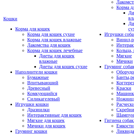
Лакомст
Корма д
Ди
вл
Кошки
Ди
Корма для кошек
су
Корма для кошек сухие
Игрушки соба
Корма для кошек влажные
Винил,р
Лакомства для кошек
Интерак
Корма для кошек лечебные
Кольца,
Диеты для кошек
Мягкие
влажные
Мячики
Диеты для кошек сухие
Груминг соба
Наполнители кошки
Оборудо
Бумажные
Банты,р
Впитывающий
Когтере
Древесный
Краски
Комкующийся
Машинки
Силикагелевый
Ножни
Игрушки кошки
Расческ
Дразнилки
Скребни
Интерактивные для кошек
Шампун
Мягкие для кошек
Гигиена соба
Мячики для кошек
Емкости
Груминг кошки
Ликвида