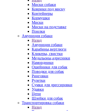
Назад
Миски собаки
Коврики под миску
Контейнеры
Кормушки
Миски
Миски на подставке
Поилки
Амуниция собаки
Назад
Амуниция собаки
Карабины,вертлюги
Кликеры, свистки
Медальоны,адресники
Намордники
Ошейники для собак
Поводки для собак
Ринговки
Рулетки
Сумки для дрессировки
Удавки
Цепи
Шлейки для собак
Транспортировка собаки
Назад