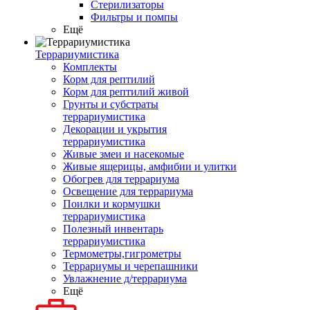
Стерилизаторы
Фильтры и помпы
Ещё
Террариумистика
Комплекты
Корм для рептилий
Корм для рептилий живой
Грунты и субстраты
террариумистика
Декорации и укрытия
террариумистика
Живые змеи и насекомые
Живые ящерицы, амфибии и улитки
Обогрев для террариума
Освещение для террариума
Поилки и кормушки
террариумистика
Полезный инвентарь
террариумистика
Термометры,гигрометры
Террариумы и черепашники
Увлажнение д/террариума
Ещё