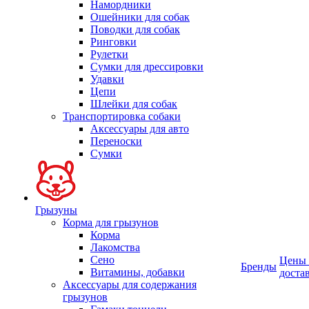
Намордники
Ошейники для собак
Поводки для собак
Ринговки
Рулетки
Сумки для дрессировки
Удавки
Цепи
Шлейки для собак
Транспортировка собаки
Аксессуары для авто
Переноски
Сумки
Грызуны
Корма для грызунов
Корма
Лакомства
Сено
Цены
Бренды
Витамины, добавки
доста
Аксессуары для содержания
грызунов