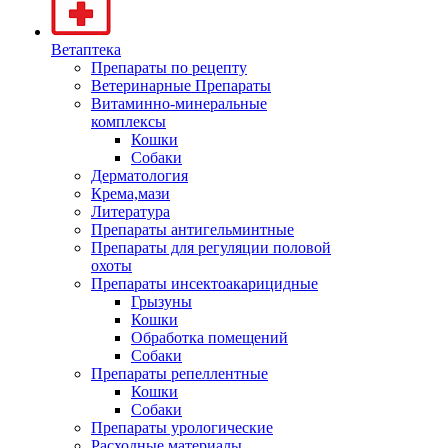
Ветаптека
Препараты по рецепту
Ветеринарные Препараты
Витаминно-минеральные
комплексы
Кошки
Собаки
Дерматология
Крема,мази
Литература
Препараты антигельминтные
Препараты для регуляции половой
охоты
Препараты инсектоакарицидные
Грызуны
Кошки
Обработка помещений
Собаки
Препараты репеллентные
Кошки
Собаки
Препараты урологические
Расходные материалы