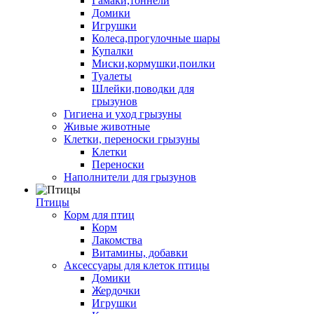
Гамаки,тоннели
Домики
Игрушки
Колеса,прогулочные шары
Купалки
Миски,кормушки,поилки
Туалеты
Шлейки,поводки для
грызунов
Гигиена и уход грызуны
Живые животные
Клетки, переноски грызуны
Клетки
Переноски
Наполнители для грызунов
Птицы
Корм для птиц
Корм
Лакомства
Витамины, добавки
Аксессуары для клеток птицы
Домики
Жердочки
Игрушки