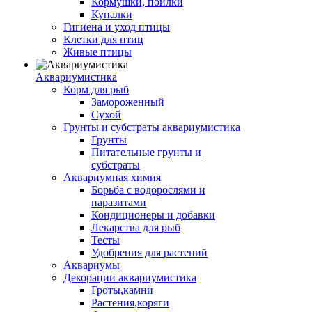
Кормушки, поилки
Купалки
Гигиена и уход птицы
Клетки для птиц
Живые птицы
Аквариумистика
Корм для рыб
Замороженный
Сухой
Грунты и субстраты аквариумистика
Грунты
Питательные грунты и
субстраты
Аквариумная химия
Борьба с водорослями и
паразитами
Кондиционеры и добавки
Лекарства для рыб
Тесты
Удобрения для растений
Аквариумы
Декорации аквариумистика
Гроты,камни
Растения,коряги