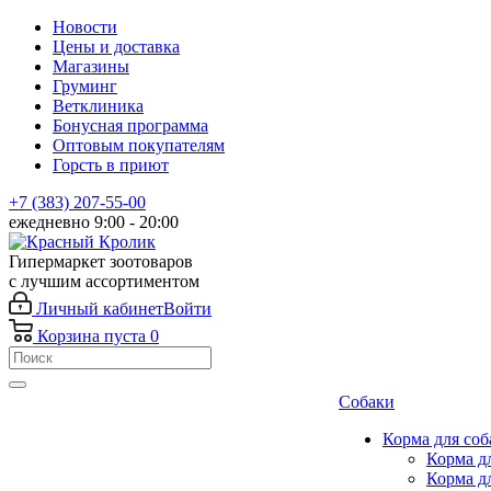
Новости
Цены и доставка
Магазины
Груминг
Ветклиника
Бонусная программа
Оптовым покупателям
Горсть в приют
+7 (383) 207-55-00
ежедневно 9:00 - 20:00
Гипермаркет зоотоваров
с лучшим ассортиментом
Личный кабинет
Войти
Корзина
пуста
0
Собаки
Корма для соб
Корма д
Корма д