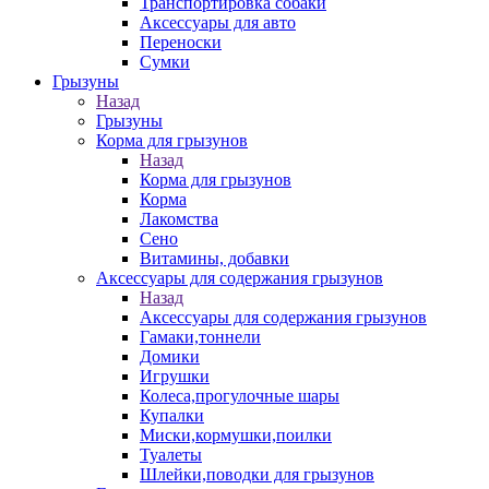
Транспортировка собаки
Аксессуары для авто
Переноски
Сумки
Грызуны
Назад
Грызуны
Корма для грызунов
Назад
Корма для грызунов
Корма
Лакомства
Сено
Витамины, добавки
Аксессуары для содержания грызунов
Назад
Аксессуары для содержания грызунов
Гамаки,тоннели
Домики
Игрушки
Колеса,прогулочные шары
Купалки
Миски,кормушки,поилки
Туалеты
Шлейки,поводки для грызунов