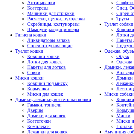
Антицарапки
Салфетк
Когтерезы
Спец. О
Машинки для стрижки
Спреи о
Расчески, щетки, пуходерки
Трусы
Скребницы, колтунорезы
Туалет собаки
Шампуни,кондиционеры
Коврик
Гигиена кошки
Лотки д
Ликвидаторы запаха
Пакеты 
Спреи отпугивающие
Подгузн
Туалет кошки
Одежда, обувь
Коврики кошки
Обувь
Лотки для кошек
Одежда
Пакеты для лотков
Домики, лежа
Совки
Вольеры
Миски кошки
Домики 
Коврики под миску
Лежанки
Кормушки
Лестни
Миски для кошек
Миски собаки
Домики, лежанки, когтеточки кошки
Коврики
Гамаки, тоннели
Контей
Дверцы
Кормуш
Домики для кошек
Миски
Когтеточки
Миски н
Комплексы
Поилки
Лежанки для кошек
Амуниция со