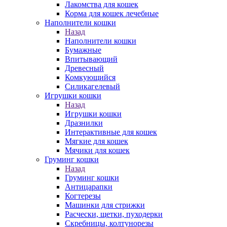
Лакомства для кошек
Корма для кошек лечебные
Наполнители кошки
Назад
Наполнители кошки
Бумажные
Впитывающий
Древесный
Комкующийся
Силикагелевый
Игрушки кошки
Назад
Игрушки кошки
Дразнилки
Интерактивные для кошек
Мягкие для кошек
Мячики для кошек
Груминг кошки
Назад
Груминг кошки
Антицарапки
Когтерезы
Машинки для стрижки
Расчески, щетки, пуходерки
Скребницы, колтунорезы