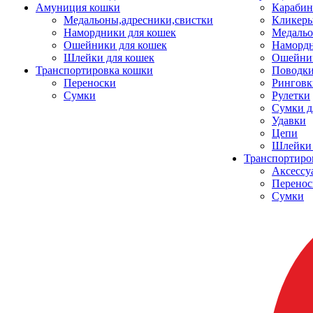
Амуниция кошки
Карабин
Медальоны,адресники,свистки
Кликеры
Намордники для кошек
Медальо
Ошейники для кошек
Наморд
Шлейки для кошек
Ошейник
Транспортировка кошки
Поводки
Переноски
Ринговк
Сумки
Рулетки
Сумки д
Удавки
Цепи
Шлейки 
Транспортиро
Аксессу
Перенос
Сумки