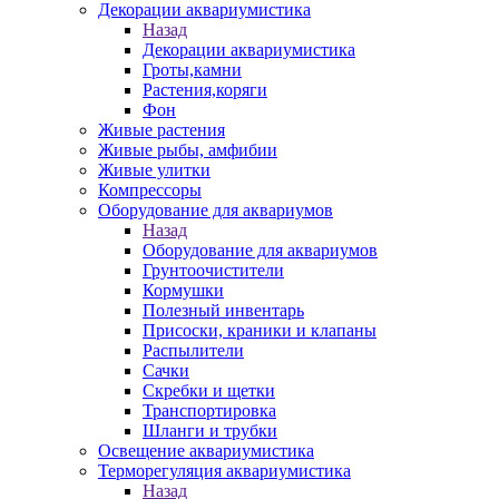
Декорации аквариумистика
Назад
Декорации аквариумистика
Гроты,камни
Растения,коряги
Фон
Живые растения
Живые рыбы, амфибии
Живые улитки
Компрессоры
Оборудование для аквариумов
Назад
Оборудование для аквариумов
Грунтоочистители
Кормушки
Полезный инвентарь
Присоски, краники и клапаны
Распылители
Сачки
Скребки и щетки
Транспортировка
Шланги и трубки
Освещение аквариумистика
Терморегуляция аквариумистика
Назад