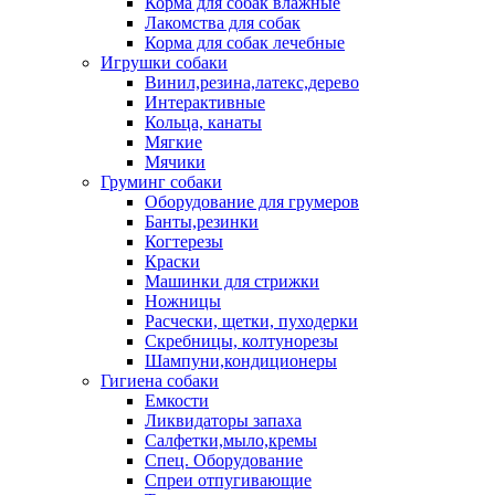
Корма для собак влажные
Лакомства для собак
Корма для собак лечебные
Игрушки собаки
Винил,резина,латекс,дерево
Интерактивные
Кольца, канаты
Мягкие
Мячики
Груминг собаки
Оборудование для грумеров
Банты,резинки
Когтерезы
Краски
Машинки для стрижки
Ножницы
Расчески, щетки, пуходерки
Скребницы, колтунорезы
Шампуни,кондиционеры
Гигиена собаки
Емкости
Ликвидаторы запаха
Салфетки,мыло,кремы
Спец. Оборудование
Спреи отпугивающие