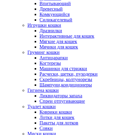
Впитывающий
Древесный
Комкующийся
Силикагелевый
Игрушки кошки
Дразнилки
Интерактивные для кошек
Мягкие для кошек
Мячики для кошек
Груминг кошки
Антицарапки
Когтерезы
Машинки для стрижки
Расчески, щетки, пуходерки
Скребницы, колтунорезы
Шампуни,кондиционеры
Гигиена кошки
Ликвидаторы запаха
Спреи отпугивающие
Туалет кошки
Коврики кошки
Лотки для кошек
Пакеты для лотков
Совки
Миски кошки