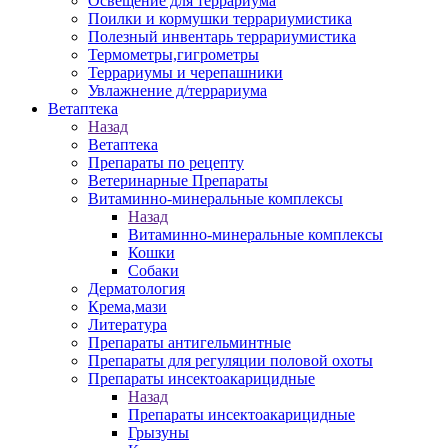
Освещение для террариума
Поилки и кормушки террариумистика
Полезный инвентарь террариумистика
Термометры,гигрометры
Террариумы и черепашники
Увлажнение д/террариума
Ветаптека
Назад
Ветаптека
Препараты по рецепту
Ветеринарные Препараты
Витаминно-минеральные комплексы
Назад
Витаминно-минеральные комплексы
Кошки
Собаки
Дерматология
Крема,мази
Литература
Препараты антигельминтные
Препараты для регуляции половой охоты
Препараты инсектоакарицидные
Назад
Препараты инсектоакарицидные
Грызуны