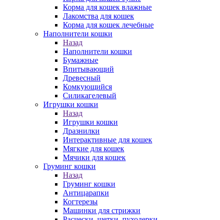
Корма для кошек влажные
Лакомства для кошек
Корма для кошек лечебные
Наполнители кошки
Назад
Наполнители кошки
Бумажные
Впитывающий
Древесный
Комкующийся
Силикагелевый
Игрушки кошки
Назад
Игрушки кошки
Дразнилки
Интерактивные для кошек
Мягкие для кошек
Мячики для кошек
Груминг кошки
Назад
Груминг кошки
Антицарапки
Когтерезы
Машинки для стрижки
Расчески, щетки, пуходерки