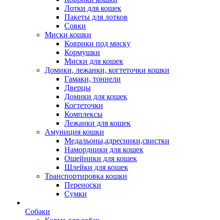
Лотки для кошек
Пакеты для лотков
Совки
Миски кошки
Коврики под миску
Кормушки
Миски для кошек
Домики, лежанки, когтеточки кошки
Гамаки, тоннели
Дверцы
Домики для кошек
Когтеточки
Комплексы
Лежанки для кошек
Амуниция кошки
Медальоны,адресники,свистки
Намордники для кошек
Ошейники для кошек
Шлейки для кошек
Транспортировка кошки
Переноски
Сумки
Собаки