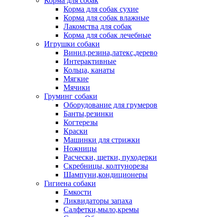
Корма для собак
Корма для собак сухие
Корма для собак влажные
Лакомства для собак
Корма для собак лечебные
Игрушки собаки
Винил,резина,латекс,дерево
Интерактивные
Кольца, канаты
Мягкие
Мячики
Груминг собаки
Оборудование для грумеров
Банты,резинки
Когтерезы
Краски
Машинки для стрижки
Ножницы
Расчески, щетки, пуходерки
Скребницы, колтунорезы
Шампуни,кондиционеры
Гигиена собаки
Емкости
Ликвидаторы запаха
Салфетки,мыло,кремы