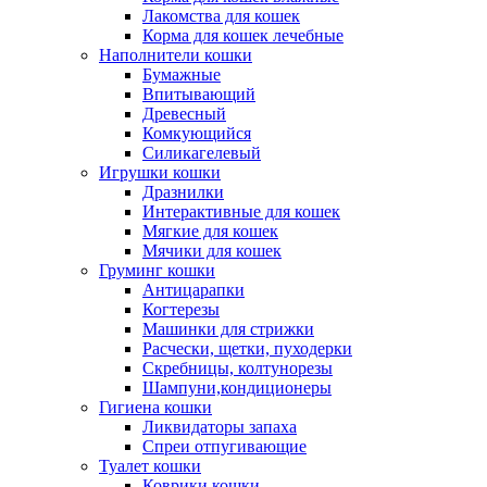
Лакомства для кошек
Корма для кошек лечебные
Наполнители кошки
Бумажные
Впитывающий
Древесный
Комкующийся
Силикагелевый
Игрушки кошки
Дразнилки
Интерактивные для кошек
Мягкие для кошек
Мячики для кошек
Груминг кошки
Антицарапки
Когтерезы
Машинки для стрижки
Расчески, щетки, пуходерки
Скребницы, колтунорезы
Шампуни,кондиционеры
Гигиена кошки
Ликвидаторы запаха
Спреи отпугивающие
Туалет кошки
Коврики кошки