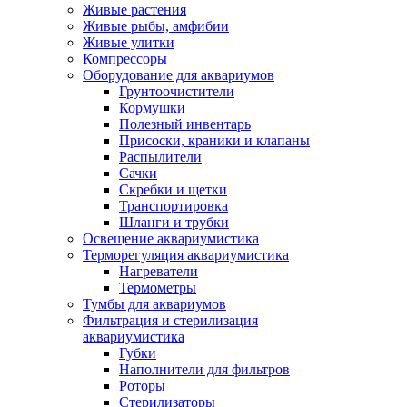
Живые растения
Живые рыбы, амфибии
Живые улитки
Компрессоры
Оборудование для аквариумов
Грунтоочистители
Кормушки
Полезный инвентарь
Присоски, краники и клапаны
Распылители
Сачки
Скребки и щетки
Транспортировка
Шланги и трубки
Освещение аквариумистика
Терморегуляция аквариумистика
Нагреватели
Термометры
Тумбы для аквариумов
Фильтрация и стерилизация
аквариумистика
Губки
Наполнители для фильтров
Роторы
Стерилизаторы