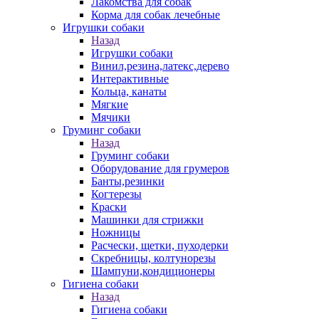
Лакомства для собак
Корма для собак лечебные
Игрушки собаки
Назад
Игрушки собаки
Винил,резина,латекс,дерево
Интерактивные
Кольца, канаты
Мягкие
Мячики
Груминг собаки
Назад
Груминг собаки
Оборудование для грумеров
Банты,резинки
Когтерезы
Краски
Машинки для стрижки
Ножницы
Расчески, щетки, пуходерки
Скребницы, колтунорезы
Шампуни,кондиционеры
Гигиена собаки
Назад
Гигиена собаки