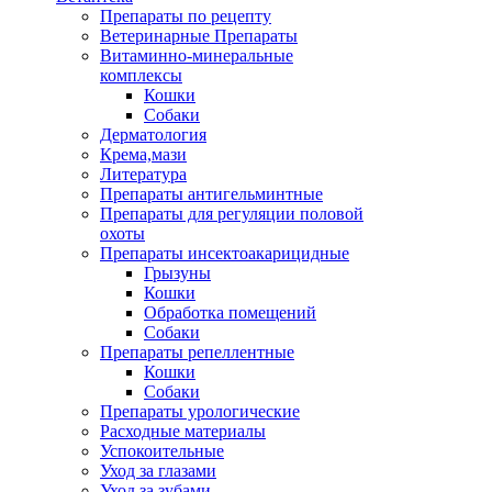
Препараты по рецепту
Ветеринарные Препараты
Витаминно-минеральные
комплексы
Кошки
Собаки
Дерматология
Крема,мази
Литература
Препараты антигельминтные
Препараты для регуляции половой
охоты
Препараты инсектоакарицидные
Грызуны
Кошки
Обработка помещений
Собаки
Препараты репеллентные
Кошки
Собаки
Препараты урологические
Расходные материалы
Успокоительные
Уход за глазами
Уход за зубами