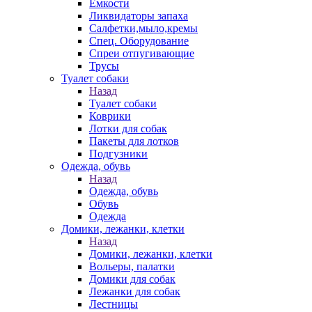
Емкости
Ликвидаторы запаха
Салфетки,мыло,кремы
Спец. Оборудование
Спреи отпугивающие
Трусы
Туалет собаки
Назад
Туалет собаки
Коврики
Лотки для собак
Пакеты для лотков
Подгузники
Одежда, обувь
Назад
Одежда, обувь
Обувь
Одежда
Домики, лежанки, клетки
Назад
Домики, лежанки, клетки
Вольеры, палатки
Домики для собак
Лежанки для собак
Лестницы