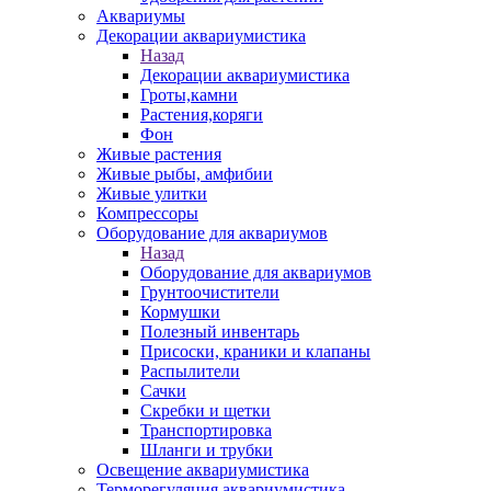
Аквариумы
Декорации аквариумистика
Назад
Декорации аквариумистика
Гроты,камни
Растения,коряги
Фон
Живые растения
Живые рыбы, амфибии
Живые улитки
Компрессоры
Оборудование для аквариумов
Назад
Оборудование для аквариумов
Грунтоочистители
Кормушки
Полезный инвентарь
Присоски, краники и клапаны
Распылители
Сачки
Скребки и щетки
Транспортировка
Шланги и трубки
Освещение аквариумистика
Терморегуляция аквариумистика