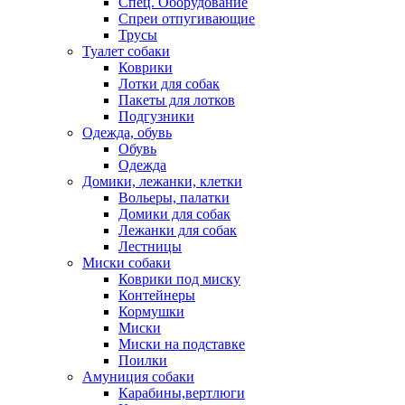
Спец. Оборудование
Спреи отпугивающие
Трусы
Туалет собаки
Коврики
Лотки для собак
Пакеты для лотков
Подгузники
Одежда, обувь
Обувь
Одежда
Домики, лежанки, клетки
Вольеры, палатки
Домики для собак
Лежанки для собак
Лестницы
Миски собаки
Коврики под миску
Контейнеры
Кормушки
Миски
Миски на подставке
Поилки
Амуниция собаки
Карабины,вертлюги