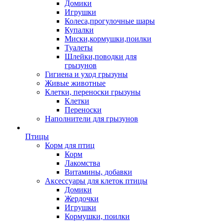
Домики
Игрушки
Колеса,прогулочные шары
Купалки
Миски,кормушки,поилки
Туалеты
Шлейки,поводки для
грызунов
Гигиена и уход грызуны
Живые животные
Клетки, переноски грызуны
Клетки
Переноски
Наполнители для грызунов
Птицы
Корм для птиц
Корм
Лакомства
Витамины, добавки
Аксессуары для клеток птицы
Домики
Жердочки
Игрушки
Кормушки, поилки