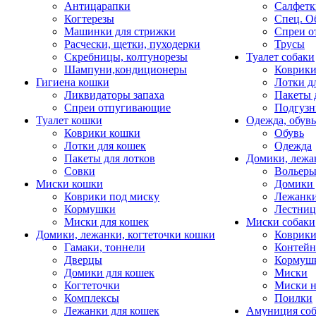
Антицарапки
Салфетк
Когтерезы
Спец. О
Машинки для стрижки
Спреи о
Расчески, щетки, пуходерки
Трусы
Скребницы, колтунорезы
Туалет собаки
Шампуни,кондиционеры
Коврик
Гигиена кошки
Лотки д
Ликвидаторы запаха
Пакеты 
Спреи отпугивающие
Подгузн
Туалет кошки
Одежда, обувь
Коврики кошки
Обувь
Лотки для кошек
Одежда
Пакеты для лотков
Домики, лежа
Совки
Вольеры
Миски кошки
Домики 
Коврики под миску
Лежанки
Кормушки
Лестни
Миски для кошек
Миски собаки
Домики, лежанки, когтеточки кошки
Коврики
Гамаки, тоннели
Контей
Дверцы
Кормуш
Домики для кошек
Миски
Когтеточки
Миски н
Комплексы
Поилки
Лежанки для кошек
Амуниция со