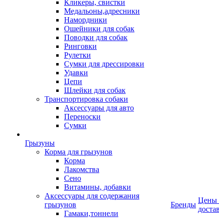
Кликеры, свистки
Медальоны,адресники
Намордники
Ошейники для собак
Поводки для собак
Ринговки
Рулетки
Сумки для дрессировки
Удавки
Цепи
Шлейки для собак
Транспортировка собаки
Аксессуары для авто
Переноски
Сумки
Грызуны
Корма для грызунов
Корма
Лакомства
Сено
Витамины, добавки
Аксессуары для содержания
Цены
грызунов
Бренды
доста
Гамаки,тоннели