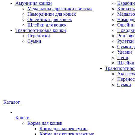
Амуниция кошки
Карабин
Медальоны,адресники,свистки
Кликеры
Намордники для кошек
Медальо
Ошейники для кошек
Наморд
Шлейки для кошек
Ошейник
Транспортировка кошки
Поводки
Переноски
Ринговк
Сумки
Рулетки
Сумки д
Удавки
Цепи
Шлейки 
Транспортиро
Аксессу
Перенос
Сумки
Каталог
Кошки
Корма для кошек
Корма для кошек сухие
Корма для кошек влажные