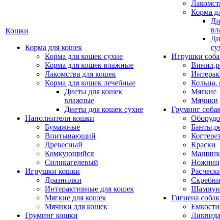
Лакомст
Корма д
Ди
вл
Кошки
Ди
Корма для кошек
су
Корма для кошек сухие
Игрушки соба
Корма для кошек влажные
Винил,р
Лакомства для кошек
Интерак
Корма для кошек лечебные
Кольца,
Диеты для кошек
Мягкие
влажные
Мячики
Диеты для кошек сухие
Груминг соба
Наполнители кошки
Оборудо
Бумажные
Банты,р
Впитывающий
Когтере
Древесный
Краски
Комкующийся
Машинки
Силикагелевый
Ножни
Игрушки кошки
Расческ
Дразнилки
Скребни
Интерактивные для кошек
Шампун
Мягкие для кошек
Гигиена соба
Мячики для кошек
Емкости
Груминг кошки
Ликвида