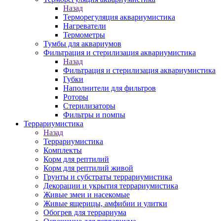
Назад
Терморегуляция аквариумистика
Нагреватели
Термометры
Тумбы для аквариумов
Фильтрация и стерилизация аквариумистика
Назад
Фильтрация и стерилизация аквариумистика
Губки
Наполнители для фильтров
Роторы
Стерилизаторы
Фильтры и помпы
Террариумистика
Назад
Террариумистика
Комплекты
Корм для рептилий
Корм для рептилий живой
Грунты и субстраты террариумистика
Декорации и укрытия террариумистика
Живые змеи и насекомые
Живые ящерицы, амфибии и улитки
Обогрев для террариума