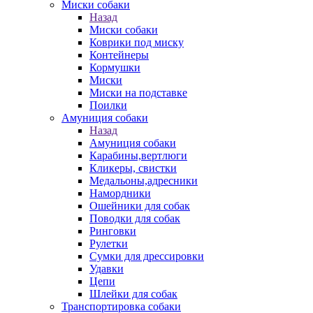
Миски собаки
Назад
Миски собаки
Коврики под миску
Контейнеры
Кормушки
Миски
Миски на подставке
Поилки
Амуниция собаки
Назад
Амуниция собаки
Карабины,вертлюги
Кликеры, свистки
Медальоны,адресники
Намордники
Ошейники для собак
Поводки для собак
Ринговки
Рулетки
Сумки для дрессировки
Удавки
Цепи
Шлейки для собак
Транспортировка собаки