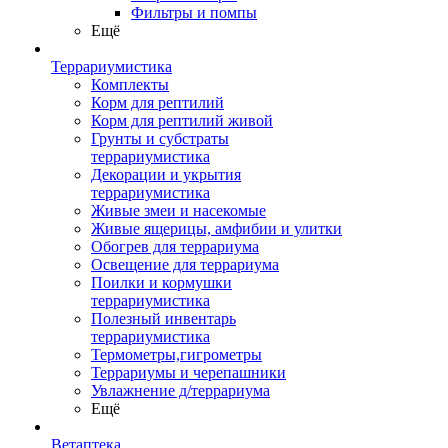
Фильтры и помпы
Ещё
Террариумистика
Комплекты
Корм для рептилий
Корм для рептилий живой
Грунты и субстраты
террариумистика
Декорации и укрытия
террариумистика
Живые змеи и насекомые
Живые ящерицы, амфибии и улитки
Обогрев для террариума
Освещение для террариума
Поилки и кормушки
террариумистика
Полезный инвентарь
террариумистика
Термометры,гигрометры
Террариумы и черепашники
Увлажнение д/террариума
Ещё
Ветаптека