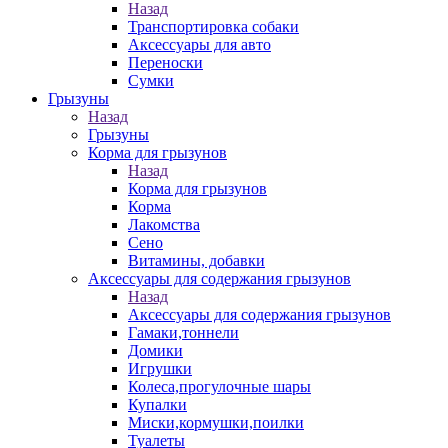
Назад
Транспортировка собаки
Аксессуары для авто
Переноски
Сумки
Грызуны
Назад
Грызуны
Корма для грызунов
Назад
Корма для грызунов
Корма
Лакомства
Сено
Витамины, добавки
Аксессуары для содержания грызунов
Назад
Аксессуары для содержания грызунов
Гамаки,тоннели
Домики
Игрушки
Колеса,прогулочные шары
Купалки
Миски,кормушки,поилки
Туалеты