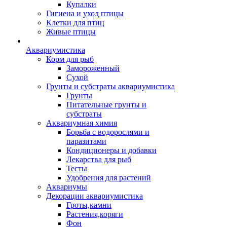
Купалки
Гигиена и уход птицы
Клетки для птиц
Живые птицы
Аквариумистика
Корм для рыб
Замороженный
Сухой
Грунты и субстраты аквариумистика
Грунты
Питательные грунты и
субстраты
Аквариумная химия
Борьба с водорослями и
паразитами
Кондиционеры и добавки
Лекарства для рыб
Тесты
Удобрения для растений
Аквариумы
Декорации аквариумистика
Гроты,камни
Растения,коряги
Фон