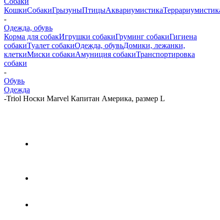
Собаки
Кошки
Собаки
Грызуны
Птицы
Аквариумистика
Террариумистик
-
Одежда, обувь
Корма для собак
Игрушки собаки
Груминг собаки
Гигиена
собаки
Туалет собаки
Одежда, обувь
Домики, лежанки,
клетки
Миски собаки
Амуниция собаки
Транспортировка
собаки
-
Обувь
Одежда
-
Triol Носки Marvel Капитан Америка, размер L