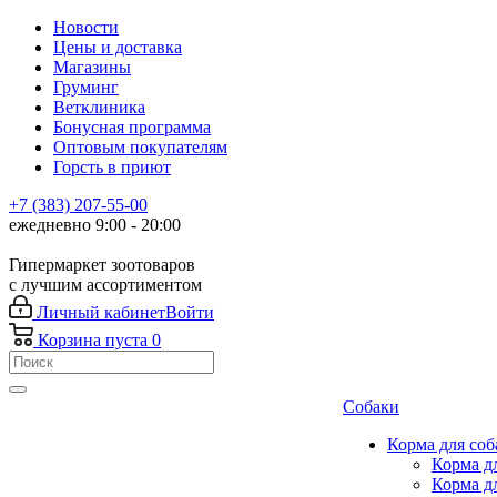
Новости
Цены и доставка
Магазины
Груминг
Ветклиника
Бонусная программа
Оптовым покупателям
Горсть в приют
+7 (383) 207-55-00
ежедневно 9:00 - 20:00
Гипермаркет зоотоваров
с лучшим ассортиментом
Личный кабинет
Войти
Корзина
пуста
0
Собаки
Корма для соб
Корма д
Корма д