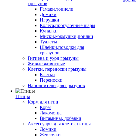
грызунов
Гамаки,тоннели
Домики
Игрушки
Колеса,прогулочные шары
Купалки
Миски,кормушки,поилки
Туалеты
Шлейки,поводки для
грызунов
Гигиена и уход грызуны
Живые животные
Клетки, переноски грызуны
Клетки
Переноски
Наполнители для грызунов
Птицы
Корм для птиц
Корм
Лакомства
Витамины, добавки
Аксессуары для клеток птицы
Домики
Жердочки