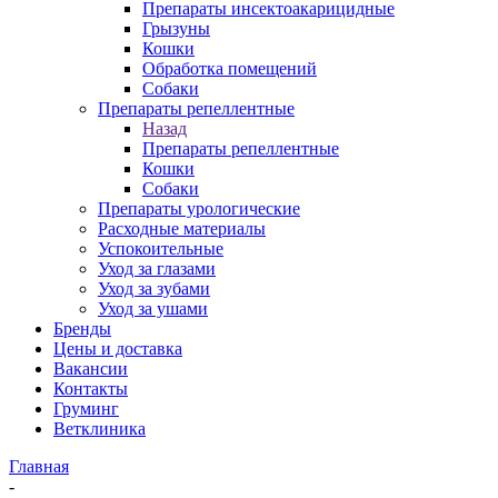
Препараты инсектоакарицидные
Грызуны
Кошки
Обработка помещений
Собаки
Препараты репеллентные
Назад
Препараты репеллентные
Кошки
Собаки
Препараты урологические
Расходные материалы
Успокоительные
Уход за глазами
Уход за зубами
Уход за ушами
Бренды
Цены и доставка
Вакансии
Контакты
Груминг
Ветклиника
Главная
-