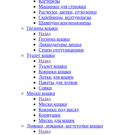
Когтерезы
Машинки для стрижки
Расчески, щетки, пуходерки
Скребницы, колтунорезы
Шампуни,кондиционеры
Гигиена кошки
Назад
Гигиена кошки
Ликвидаторы запаха
Спреи отпугивающие
Туалет кошки
Назад
Туалет кошки
Коврики кошки
Лотки для кошек
Пакеты для лотков
Совки
Миски кошки
Назад
Миски кошки
Коврики под миску
Кормушки
Миски для кошек
Домики, лежанки, когтеточки кошки
Назад