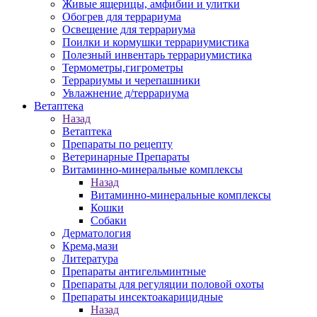
Живые ящерицы, амфибии и улитки
Обогрев для террариума
Освещение для террариума
Поилки и кормушки террариумистика
Полезный инвентарь террариумистика
Термометры,гигрометры
Террариумы и черепашники
Увлажнение д/террариума
Ветаптека
Назад
Ветаптека
Препараты по рецепту
Ветеринарные Препараты
Витаминно-минеральные комплексы
Назад
Витаминно-минеральные комплексы
Кошки
Собаки
Дерматология
Крема,мази
Литература
Препараты антигельминтные
Препараты для регуляции половой охоты
Препараты инсектоакарицидные
Назад