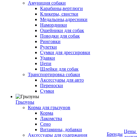
Амуниция собаки
Карабины,вертлюги
Кликеры, свистки
Медальоны,адресники
Намордники
Ошейники для собак
Поводки для собак
Ринговки
Рулетки
Сумки для дрессировки
Удавки
Цепи
Шлейки для собак
Транспортировка собаки
Аксессуары для авто
Переноски
Сумки
Грызуны
Корма для грызунов
Корма
Лакомства
Сено
Витамины, добавки
Цены
Бренды
Аксессуары для содержания
доста