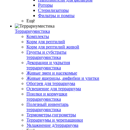
Роторы
Стерилизаторы
Фильтры и помпы
Ещё
Террариумистика
Комплекты
Корм для рептилий
Корм для рептилий живой
Грунты и субстраты
террариумистика
Декорации и укрытия
террариумистика
Живые змеи и насекомые
Живые ящерицы, амфибии и улитки
Обогрев для террариума
Освещение для террариума
Поилки и кормушки
террариумистика
Полезный инвентарь
террариумистика
Термометры,гигрометры
Террариумы и черепашники
Увлажнение д/террариума