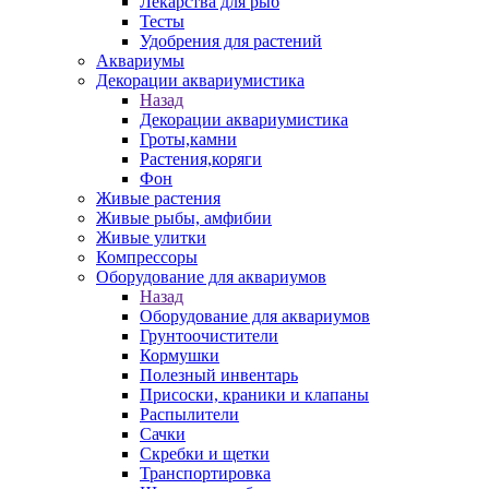
Лекарства для рыб
Тесты
Удобрения для растений
Аквариумы
Декорации аквариумистика
Назад
Декорации аквариумистика
Гроты,камни
Растения,коряги
Фон
Живые растения
Живые рыбы, амфибии
Живые улитки
Компрессоры
Оборудование для аквариумов
Назад
Оборудование для аквариумов
Грунтоочистители
Кормушки
Полезный инвентарь
Присоски, краники и клапаны
Распылители
Сачки
Скребки и щетки
Транспортировка