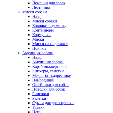
Лежанки для собак
Лестницы
Миски собаки
Назад
Миски собаки
Коврики под миску
Контейнеры
Кормушки
Миски
Миски на подставке
Поилки
Амуниция собаки
Назад
Амуниция собаки
Карабины,вертлюги
Кликеры, свистки
Медальоны,адресники
Намордники
Ошейники для собак
Поводки для собак
Ринговки
Рулетки
Сумки для дрессировки
Удавки
Цепи