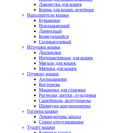
Лакомства для кошек
Корма для кошек лечебные
Наполнители кошки
Бумажные
Впитывающий
Древесный
Комкующийся
Силикагелевый
Игрушки кошки
Дразнилки
Интерактивные для кошек
Мягкие для кошек
Мячики для кошек
Груминг кошки
Антицарапки
Когтерезы
Машинки для стрижки
Расчески, щетки, пуходерки
Скребницы, колтунорезы
Шампуни,кондиционеры
Гигиена кошки
Ликвидаторы запаха
Спреи отпугивающие
Туалет кошки
Коврики кошки