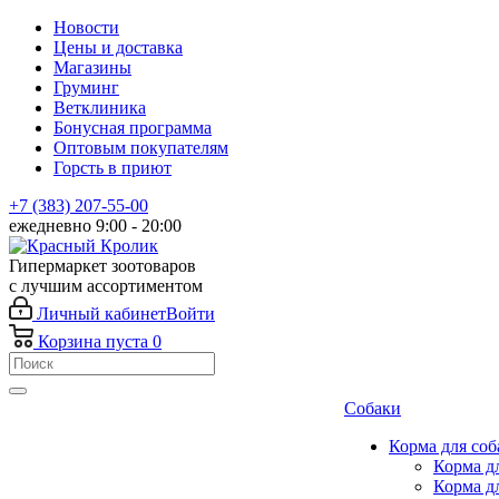
Новости
Цены и доставка
Магазины
Груминг
Ветклиника
Бонусная программа
Оптовым покупателям
Горсть в приют
+7 (383) 207-55-00
ежедневно 9:00 - 20:00
Гипермаркет зоотоваров
с лучшим ассортиментом
Личный кабинет
Войти
Корзина
пуста
0
Собаки
Корма для соб
Корма д
Корма д