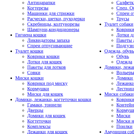
Антицарапки
Салфетк
Когтерезы
Спец. О
Машинки для стрижки
Спреи о
Расчески, щетки, пуходерки
Трусы
Скребницы, колтунорезы
Туалет собаки
Шампуни,кондиционеры
Коврик
Гигиена кошки
Лотки д
Ликвидаторы запаха
Пакеты 
Спреи отпугивающие
Подгузн
Туалет кошки
Одежда, обувь
Коврики кошки
Обувь
Лотки для кошек
Одежда
Пакеты для лотков
Домики, лежа
Совки
Вольеры
Миски кошки
Домики 
Коврики под миску
Лежанки
Кормушки
Лестни
Миски для кошек
Миски собаки
Домики, лежанки, когтеточки кошки
Коврики
Гамаки, тоннели
Контей
Дверцы
Кормуш
Домики для кошек
Миски
Когтеточки
Миски н
Комплексы
Поилки
Лежанки для кошек
Амуниция со