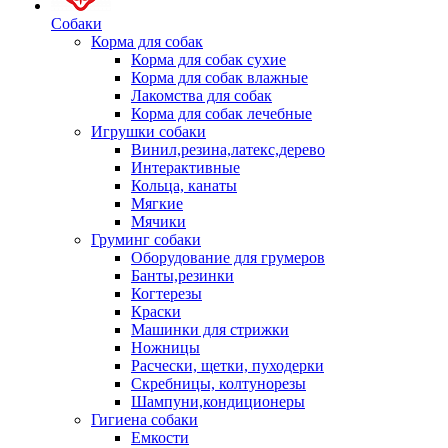
Собаки
Корма для собак
Корма для собак сухие
Корма для собак влажные
Лакомства для собак
Корма для собак лечебные
Игрушки собаки
Винил,резина,латекс,дерево
Интерактивные
Кольца, канаты
Мягкие
Мячики
Груминг собаки
Оборудование для грумеров
Банты,резинки
Когтерезы
Краски
Машинки для стрижки
Ножницы
Расчески, щетки, пуходерки
Скребницы, колтунорезы
Шампуни,кондиционеры
Гигиена собаки
Емкости