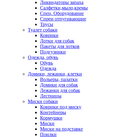
Ликвидаторы запаха
Салфетки,мыло,кремы
Спец. Оборудование
Спреи отпугивающие
Трусы
Туалет собаки
Коврики
Лотки для собак
Пакеты для лотков
Подгузники
Одежда, обувь
Обувь
Одежда
Домики, лежанки, клетки
Вольеры, палатки
Домики для собак
Лежанки для собак
Лестницы
Миски собаки
Коврики под миску
Контейнеры
Кормушки
Миски
Миски на подставке
Поилки