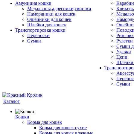
Амуниция кошки
Карабин
Медальоны,адресники,свистки
Кликеры
Намордники для кошек
Медальо
Ошейники для кошек
Наморд
Шлейки для кошек
Ошейник
Транспортировка кошки
Поводки
Переноски
Ринговк
Сумки
Рулетки
Сумки д
Удавки
Цепи
Шлейки 
Транспортиро
Аксессу
Перенос
Сумки
Каталог
Кошки
Корма для кошек
Корма для кошек сухие
Корма для кошек влажные