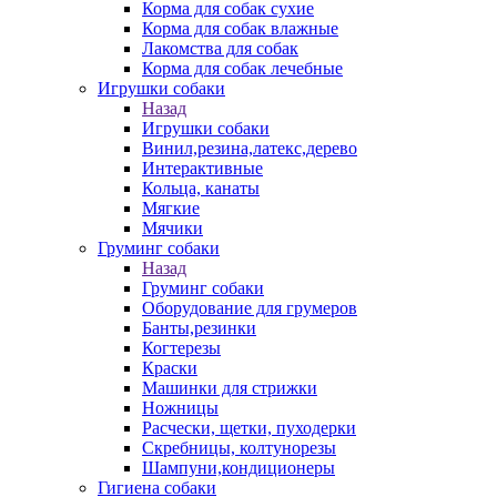
Корма для собак сухие
Корма для собак влажные
Лакомства для собак
Корма для собак лечебные
Игрушки собаки
Назад
Игрушки собаки
Винил,резина,латекс,дерево
Интерактивные
Кольца, канаты
Мягкие
Мячики
Груминг собаки
Назад
Груминг собаки
Оборудование для грумеров
Банты,резинки
Когтерезы
Краски
Машинки для стрижки
Ножницы
Расчески, щетки, пуходерки
Скребницы, колтунорезы
Шампуни,кондиционеры
Гигиена собаки