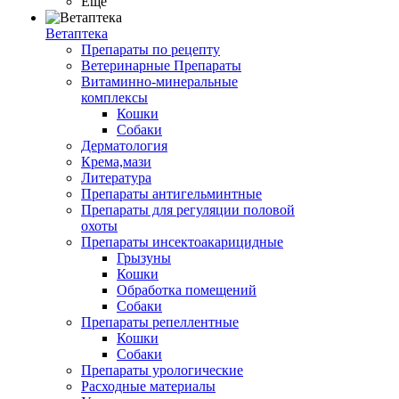
Ещё
Ветаптека
Препараты по рецепту
Ветеринарные Препараты
Витаминно-минеральные
комплексы
Кошки
Собаки
Дерматология
Крема,мази
Литература
Препараты антигельминтные
Препараты для регуляции половой
охоты
Препараты инсектоакарицидные
Грызуны
Кошки
Обработка помещений
Собаки
Препараты репеллентные
Кошки
Собаки
Препараты урологические
Расходные материалы