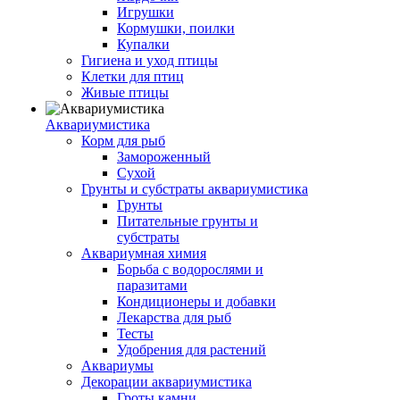
Игрушки
Кормушки, поилки
Купалки
Гигиена и уход птицы
Клетки для птиц
Живые птицы
Аквариумистика
Корм для рыб
Замороженный
Сухой
Грунты и субстраты аквариумистика
Грунты
Питательные грунты и
субстраты
Аквариумная химия
Борьба с водорослями и
паразитами
Кондиционеры и добавки
Лекарства для рыб
Тесты
Удобрения для растений
Аквариумы
Декорации аквариумистика
Гроты,камни