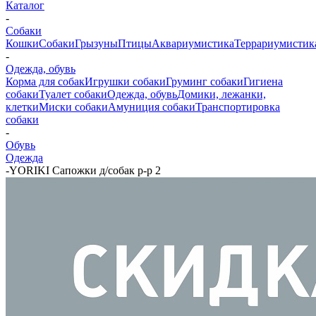
Каталог
-
Собаки
Кошки
Собаки
Грызуны
Птицы
Аквариумистика
Террариумистик
-
Одежда, обувь
Корма для собак
Игрушки собаки
Груминг собаки
Гигиена
собаки
Туалет собаки
Одежда, обувь
Домики, лежанки,
клетки
Миски собаки
Амуниция собаки
Транспортировка
собаки
-
Обувь
Одежда
-
YORIKI Сапожки д/собак р-р 2