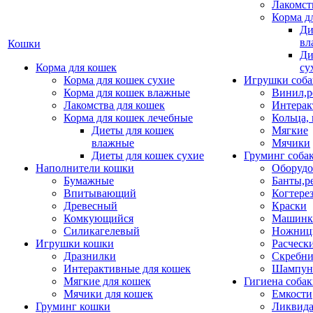
Лакомст
Корма д
Ди
вл
Кошки
Ди
Корма для кошек
су
Корма для кошек сухие
Игрушки соба
Корма для кошек влажные
Винил,р
Лакомства для кошек
Интерак
Корма для кошек лечебные
Кольца,
Диеты для кошек
Мягкие
влажные
Мячики
Диеты для кошек сухие
Груминг соба
Наполнители кошки
Оборудо
Бумажные
Банты,р
Впитывающий
Когтере
Древесный
Краски
Комкующийся
Машинки
Силикагелевый
Ножни
Игрушки кошки
Расческ
Дразнилки
Скребни
Интерактивные для кошек
Шампун
Мягкие для кошек
Гигиена соба
Мячики для кошек
Емкости
Груминг кошки
Ликвида