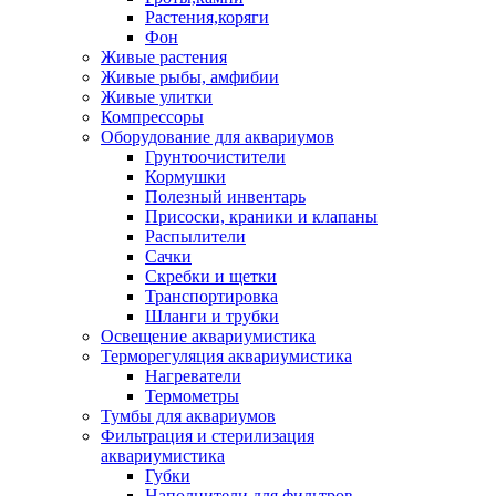
Растения,коряги
Фон
Живые растения
Живые рыбы, амфибии
Живые улитки
Компрессоры
Оборудование для аквариумов
Грунтоочистители
Кормушки
Полезный инвентарь
Присоски, краники и клапаны
Распылители
Сачки
Скребки и щетки
Транспортировка
Шланги и трубки
Освещение аквариумистика
Терморегуляция аквариумистика
Нагреватели
Термометры
Тумбы для аквариумов
Фильтрация и стерилизация
аквариумистика
Губки
Наполнители для фильтров