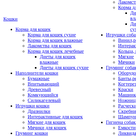
Лакомст
Корма д
Ди
вл
Кошки
Ди
Корма для кошек
су
Корма для кошек сухие
Игрушки соба
Корма для кошек влажные
Винил,р
Лакомства для кошек
Интерак
Корма для кошек лечебные
Кольца,
Диеты для кошек
Мягкие
влажные
Мячики
Диеты для кошек сухие
Груминг соба
Наполнители кошки
Оборудо
Бумажные
Банты,р
Впитывающий
Когтере
Древесный
Краски
Комкующийся
Машинки
Силикагелевый
Ножни
Игрушки кошки
Расческ
Дразнилки
Скребни
Интерактивные для кошек
Шампун
Мягкие для кошек
Гигиена соба
Мячики для кошек
Емкости
Груминг кошки
Ликвида