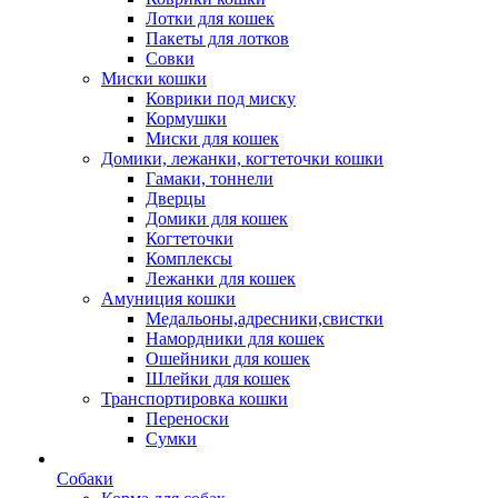
Лотки для кошек
Пакеты для лотков
Совки
Миски кошки
Коврики под миску
Кормушки
Миски для кошек
Домики, лежанки, когтеточки кошки
Гамаки, тоннели
Дверцы
Домики для кошек
Когтеточки
Комплексы
Лежанки для кошек
Амуниция кошки
Медальоны,адресники,свистки
Намордники для кошек
Ошейники для кошек
Шлейки для кошек
Транспортировка кошки
Переноски
Сумки
Собаки