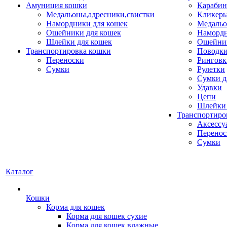
Амуниция кошки
Карабин
Медальоны,адресники,свистки
Кликеры
Намордники для кошек
Медальо
Ошейники для кошек
Наморд
Шлейки для кошек
Ошейник
Транспортировка кошки
Поводки
Переноски
Ринговк
Сумки
Рулетки
Сумки д
Удавки
Цепи
Шлейки 
Транспортиро
Аксессу
Перенос
Сумки
Каталог
Кошки
Корма для кошек
Корма для кошек сухие
Корма для кошек влажные