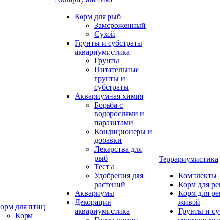
Корм для рыб
Замороженный
Сухой
Грунты и субстраты
аквариумистика
Грунты
Питательные
грунты и
субстраты
Аквариумная химия
Борьба с
водорослями и
паразитами
Кондиционеры и
добавки
Лекарства для
рыб
Террариумистика
Тесты
Удобрения для
Комплекты
растений
Корм для р
Аквариумы
Корм для р
Декорации
живой
орм для птиц
аквариумистика
Грунты и су
Корм
Гроты,камни
террариуми