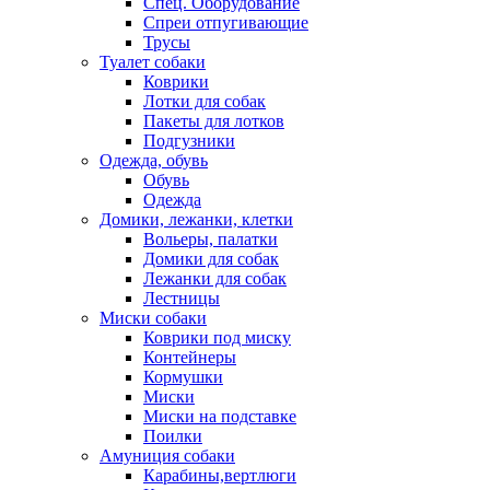
Спец. Оборудование
Спреи отпугивающие
Трусы
Туалет собаки
Коврики
Лотки для собак
Пакеты для лотков
Подгузники
Одежда, обувь
Обувь
Одежда
Домики, лежанки, клетки
Вольеры, палатки
Домики для собак
Лежанки для собак
Лестницы
Миски собаки
Коврики под миску
Контейнеры
Кормушки
Миски
Миски на подставке
Поилки
Амуниция собаки
Карабины,вертлюги