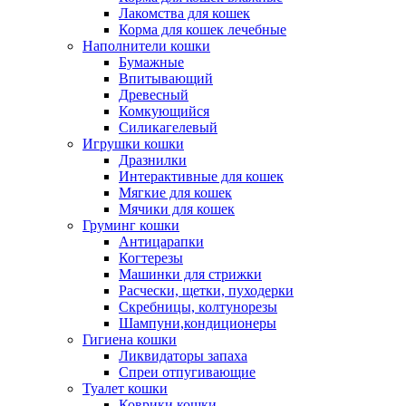
Лакомства для кошек
Корма для кошек лечебные
Наполнители кошки
Бумажные
Впитывающий
Древесный
Комкующийся
Силикагелевый
Игрушки кошки
Дразнилки
Интерактивные для кошек
Мягкие для кошек
Мячики для кошек
Груминг кошки
Антицарапки
Когтерезы
Машинки для стрижки
Расчески, щетки, пуходерки
Скребницы, колтунорезы
Шампуни,кондиционеры
Гигиена кошки
Ликвидаторы запаха
Спреи отпугивающие
Туалет кошки
Коврики кошки