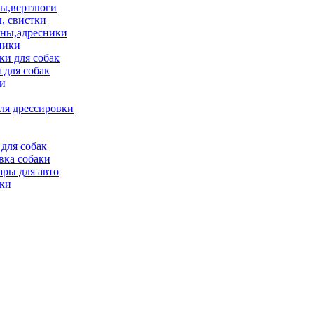
ы,вертлюги
, свистки
ны,адресники
ники
и для собак
 для собак
и
ля дрессировки
для собак
вка собаки
ары для авто
ки