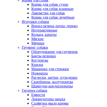
Корма для собак
Корма для собак сухие
Корма для собак влажные
Лакомства для собак
Корма для собак лечебные
Игрушки собаки
Винил,резина,латекс,дерево
Интерактивные
Кольца, канаты
Мягкие
Мячики
Груминг собаки
Оборудование для грумеров
Банты,резинки
Когтерезы
Краски
Машинки для стрижки
Ножницы
Расчески, щетки, пуходерки
Скребницы, колтунорезы
Шампуни,кондиционеры
Гигиена собаки
Емкости
Ликвидаторы запаха
Салфетки,мыло,кремы