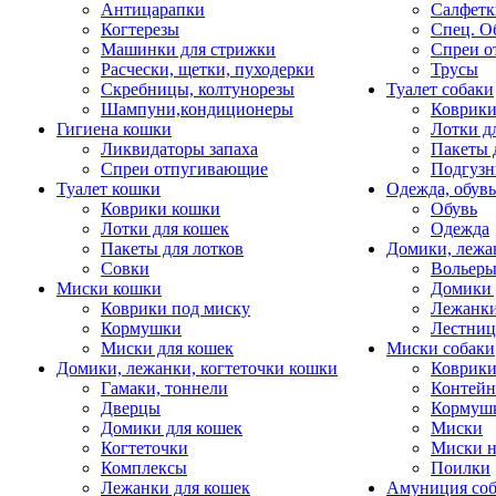
Антицарапки
Салфетк
Когтерезы
Спец. О
Машинки для стрижки
Спреи о
Расчески, щетки, пуходерки
Трусы
Скребницы, колтунорезы
Туалет собаки
Шампуни,кондиционеры
Коврик
Гигиена кошки
Лотки д
Ликвидаторы запаха
Пакеты 
Спреи отпугивающие
Подгузн
Туалет кошки
Одежда, обувь
Коврики кошки
Обувь
Лотки для кошек
Одежда
Пакеты для лотков
Домики, лежа
Совки
Вольеры
Миски кошки
Домики 
Коврики под миску
Лежанки
Кормушки
Лестни
Миски для кошек
Миски собаки
Домики, лежанки, когтеточки кошки
Коврики
Гамаки, тоннели
Контей
Дверцы
Кормуш
Домики для кошек
Миски
Когтеточки
Миски н
Комплексы
Поилки
Лежанки для кошек
Амуниция со