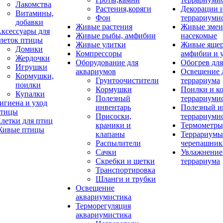
Лакомства
Растения,коряги
Декорации 
Витамины,
Фон
террариуми
добавки
Живые растения
Живые змеи
ксессуары для
Живые рыбы, амфибии
насекомые
леток птицы
Живые улитки
Живые яще
Домики
Компрессоры
амфибии и 
Жердочки
Оборудование для
Обогрев для
Игрушки
аквариумов
Освещение 
Кормушки,
Грунтоочистители
террариума
поилки
Кормушки
Поилки и к
Купалки
Полезный
террариуми
игиена и уход
инвентарь
Полезный и
тицы
Присоски,
террариуми
летки для птиц
краники и
Термометры
ивые птицы
клапаны
Террариумы
Распылители
черепашник
Сачки
Увлажнение 
Скребки и щетки
террариума
Транспортировка
Шланги и трубки
Освещение
аквариумистика
Терморегуляция
аквариумистика