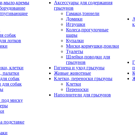
и,мыло,кремы
Аксессуары для содержания
борудование
грызунов
тпугивающие
Гамаки,тоннели
Домики
А
Игрушки
к
и
Колеса,прогулочные
ля собак
шары
для лотков
Купалки
ики
Миски,кормушки,поилки
Туалеты
Шлейки,поводки для
грызунов
Г
нки, клетки
Гигиена и уход грызуны
п
, палатки
Живые животные
К
для собак
Клетки, переноски грызуны
Ж
 для собак
Клетки
цы
Переноски
Наполнители для грызунов
 под миску
неры
ки
а подставке
баки