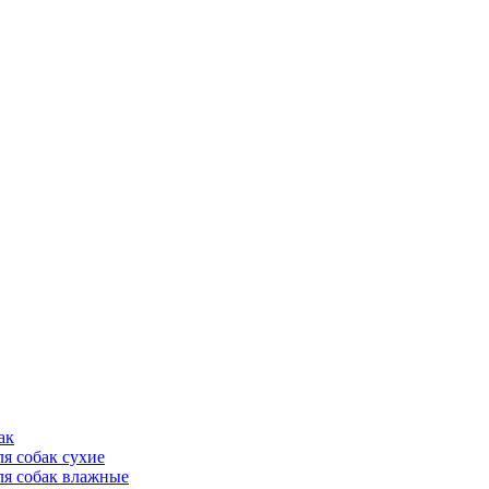
ак
ля собак сухие
ля собак влажные