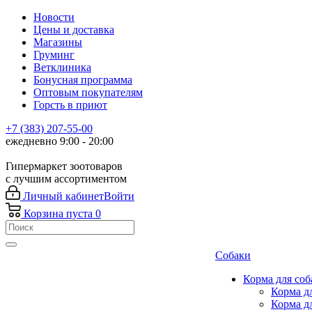
Новости
Цены и доставка
Магазины
Груминг
Ветклиника
Бонусная программа
Оптовым покупателям
Горсть в приют
+7 (383) 207-55-00
ежедневно 9:00 - 20:00
Гипермаркет зоотоваров
с лучшим ассортиментом
Личный кабинет
Войти
Корзина
пуста
0
Собаки
Корма для соб
Корма д
Корма д