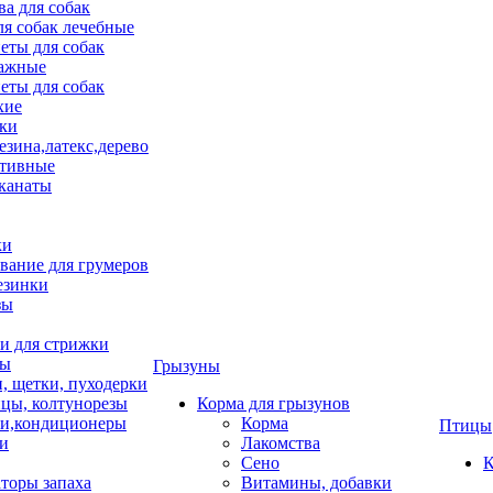
ва для собак
ля собак лечебные
еты для собак
ажные
еты для собак
хие
ки
езина,латекс,дерево
тивные
 канаты
ки
вание для грумеров
езинки
зы
 для стрижки
цы
Грызуны
и, щетки, пуходерки
цы, колтунорезы
Корма для грызунов
и,кондиционеры
Корма
Птицы
ки
Лакомства
Сено
К
торы запаха
Витамины, добавки