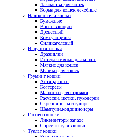
Лакомства для кошек
Корма для кошек лечебные
Наполнители кошки
Бумажные
Впитывающий
Древесный
Комкующийся
Силикагелевый
Игрушки кошки
Дразнилки
Интерактивные для кошек
Мягкие для кошек
Мячики для кошек
Груминг кошки
Антицарапки
Когтерезы
Машинки для стрижки
Расчески, щетки, пуходерки
Скребницы, колтунорезы
Шампуни,кондиционеры
Гигиена кошки
Ликвидаторы запаха
Спреи отпугивающие
Туалет кошки
Коврики кошки