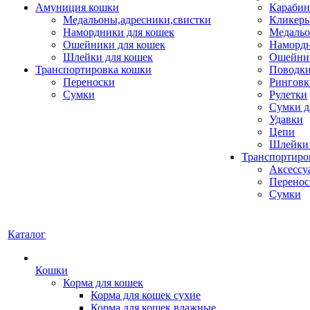
Амуниция кошки
Карабин
Медальоны,адресники,свистки
Кликеры
Намордники для кошек
Медальо
Ошейники для кошек
Наморд
Шлейки для кошек
Ошейник
Транспортировка кошки
Поводки
Переноски
Ринговк
Сумки
Рулетки
Сумки д
Удавки
Цепи
Шлейки 
Транспортиро
Аксессу
Перенос
Сумки
Каталог
Кошки
Корма для кошек
Корма для кошек сухие
Корма для кошек влажные