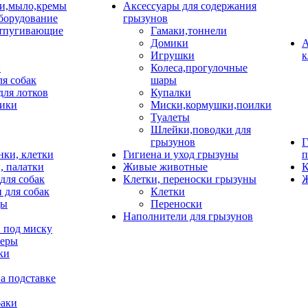
и,мыло,кремы
Аксессуары для содержания
борудование
грызунов
тпугивающие
Гамаки,тоннели
Домики
А
Игрушки
к
и
Колеса,прогулочные
ля собак
шары
для лотков
Купалки
ики
Миски,кормушки,поилки
Туалеты
Шлейки,поводки для
грызунов
Г
нки, клетки
Гигиена и уход грызуны
п
, палатки
Живые животные
К
для собак
Клетки, переноски грызуны
Ж
 для собак
Клетки
цы
Переноски
Наполнители для грызунов
 под миску
неры
ки
а подставке
баки