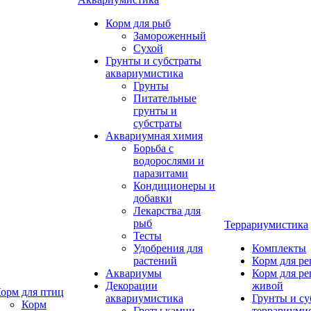
Корм для рыб
Замороженный
Сухой
Грунты и субстраты
аквариумистика
Грунты
Питательные
грунты и
субстраты
Аквариумная химия
Борьба с
водорослями и
паразитами
Кондиционеры и
добавки
Лекарства для
рыб
Террариумистика
Тесты
Удобрения для
Комплекты
растений
Корм для р
Аквариумы
Корм для р
Декорации
живой
орм для птиц
аквариумистика
Грунты и су
Корм
Гроты,камни
террариуми