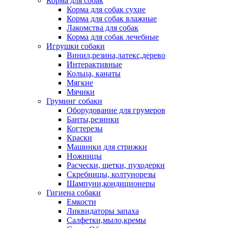
Корма для собак
Корма для собак сухие
Корма для собак влажные
Лакомства для собак
Корма для собак лечебные
Игрушки собаки
Винил,резина,латекс,дерево
Интерактивные
Кольца, канаты
Мягкие
Мячики
Груминг собаки
Оборудование для грумеров
Банты,резинки
Когтерезы
Краски
Машинки для стрижки
Ножницы
Расчески, щетки, пуходерки
Скребницы, колтунорезы
Шампуни,кондиционеры
Гигиена собаки
Емкости
Ликвидаторы запаха
Салфетки,мыло,кремы