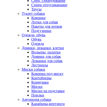
Спец. Оборудование
Спреи отпугивающие
Трусы
Туалет собаки
Коврики
Лотки для собак
Пакеты для лотков
Подгузники
Одежда, обувь
Обувь
Одежда
Домики, лежанки, клетки
Вольеры, палатки
Домики для собак
Лежанки для собак
Лестницы
Миски собаки
Коврики под миску
Контейнеры
Кормушки
Миски
Миски на подставке
Поилки
Амуниция собаки
Карабины,вертлюги