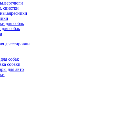
ы,вертлюги
, свистки
ны,адресники
ники
и для собак
 для собак
и
ля дрессировки
для собак
вка собаки
ары для авто
ки