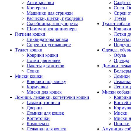
Антицарапки
Салфетк
Когтерезы
Спец. О
Машинки для стрижки
Спреи о
Расчески, щетки, пуходерки
Трусы
Скребницы, колтунорезы
Туалет собаки
Шампуни,кондиционеры
Коврик
Гигиена кошки
Лотки д
Ликвидаторы запаха
Пакеты 
Спреи отпугивающие
Подгузн
Туалет кошки
Одежда, обувь
Коврики кошки
Обувь
Лотки для кошек
Одежда
Пакеты для лотков
Домики, лежа
Совки
Вольеры
Миски кошки
Домики 
Коврики под миску
Лежанки
Кормушки
Лестни
Миски для кошек
Миски собаки
Домики, лежанки, когтеточки кошки
Коврики
Гамаки, тоннели
Контей
Дверцы
Кормуш
Домики для кошек
Миски
Когтеточки
Миски н
Комплексы
Поилки
Лежанки для кошек
Амуниция со