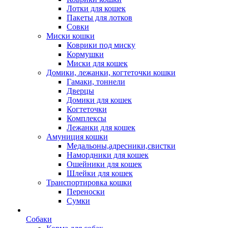
Лотки для кошек
Пакеты для лотков
Совки
Миски кошки
Коврики под миску
Кормушки
Миски для кошек
Домики, лежанки, когтеточки кошки
Гамаки, тоннели
Дверцы
Домики для кошек
Когтеточки
Комплексы
Лежанки для кошек
Амуниция кошки
Медальоны,адресники,свистки
Намордники для кошек
Ошейники для кошек
Шлейки для кошек
Транспортировка кошки
Переноски
Сумки
Собаки