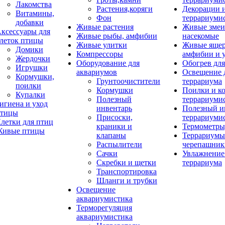
Лакомства
Растения,коряги
Декорации 
Витамины,
Фон
террариуми
добавки
Живые растения
Живые змеи
ксессуары для
Живые рыбы, амфибии
насекомые
леток птицы
Живые улитки
Живые яще
Домики
Компрессоры
амфибии и 
Жердочки
Оборудование для
Обогрев для
Игрушки
аквариумов
Освещение 
Кормушки,
Грунтоочистители
террариума
поилки
Кормушки
Поилки и к
Купалки
Полезный
террариуми
игиена и уход
инвентарь
Полезный и
тицы
Присоски,
террариуми
летки для птиц
краники и
Термометры
ивые птицы
клапаны
Террариумы
Распылители
черепашник
Сачки
Увлажнение 
Скребки и щетки
террариума
Транспортировка
Шланги и трубки
Освещение
аквариумистика
Терморегуляция
аквариумистика