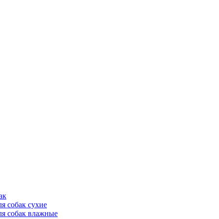
ак
ля собак сухие
ля собак влажные