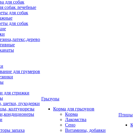
ва для собак
ля собак лечебные
еты для собак
ажные
еты для собак
хие
ки
езина,латекс,дерево
тивные
 канаты
ки
вание для грумеров
езинки
зы
 для стрижки
цы
Грызуны
и, щетки, пуходерки
цы, колтунорезы
Корма для грызунов
и,кондиционеры
Корма
Птицы
ки
Лакомства
Сено
К
торы запаха
Витамины, добавки