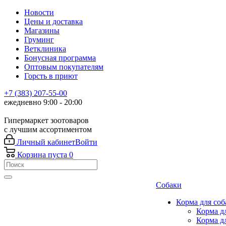
Новости
Цены и доставка
Магазины
Груминг
Ветклиника
Бонусная программа
Оптовым покупателям
Горсть в приют
+7 (383) 207-55-00
ежедневно 9:00 - 20:00
Гипермаркет зоотоваров
с лучшим ассортиментом
Личный кабинет
Войти
Корзина
пуста
0
Собаки
Корма для соб
Корма д
Корма д