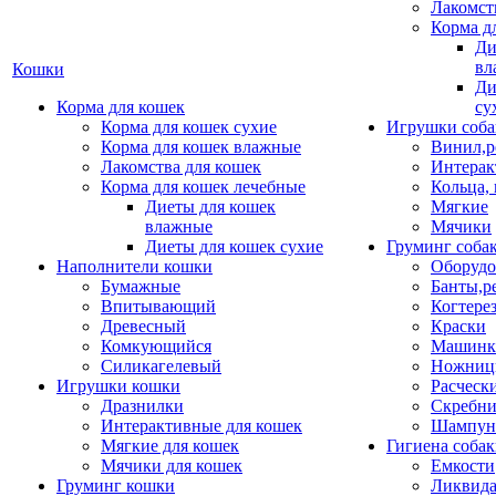
Лакомст
Корма д
Ди
вл
Кошки
Ди
Корма для кошек
су
Корма для кошек сухие
Игрушки соба
Корма для кошек влажные
Винил,р
Лакомства для кошек
Интерак
Корма для кошек лечебные
Кольца,
Диеты для кошек
Мягкие
влажные
Мячики
Диеты для кошек сухие
Груминг соба
Наполнители кошки
Оборудо
Бумажные
Банты,р
Впитывающий
Когтере
Древесный
Краски
Комкующийся
Машинки
Силикагелевый
Ножни
Игрушки кошки
Расческ
Дразнилки
Скребни
Интерактивные для кошек
Шампун
Мягкие для кошек
Гигиена соба
Мячики для кошек
Емкости
Груминг кошки
Ликвида