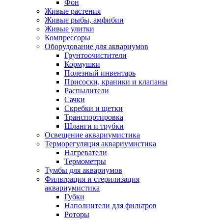
Фон
Живые растения
Живые рыбы, амфибии
Живые улитки
Компрессоры
Оборудование для аквариумов
Грунтоочистители
Кормушки
Полезный инвентарь
Присоски, краники и клапаны
Распылители
Сачки
Скребки и щетки
Транспортировка
Шланги и трубки
Освещение аквариумистика
Терморегуляция аквариумистика
Нагреватели
Термометры
Тумбы для аквариумов
Фильтрация и стерилизация
аквариумистика
Губки
Наполнители для фильтров
Роторы