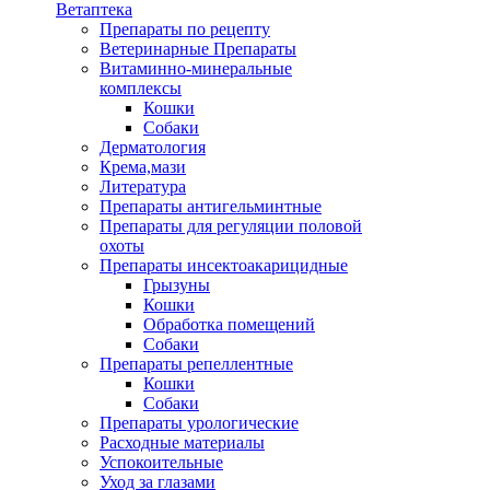
Ветаптека
Препараты по рецепту
Ветеринарные Препараты
Витаминно-минеральные
комплексы
Кошки
Собаки
Дерматология
Крема,мази
Литература
Препараты антигельминтные
Препараты для регуляции половой
охоты
Препараты инсектоакарицидные
Грызуны
Кошки
Обработка помещений
Собаки
Препараты репеллентные
Кошки
Собаки
Препараты урологические
Расходные материалы
Успокоительные
Уход за глазами