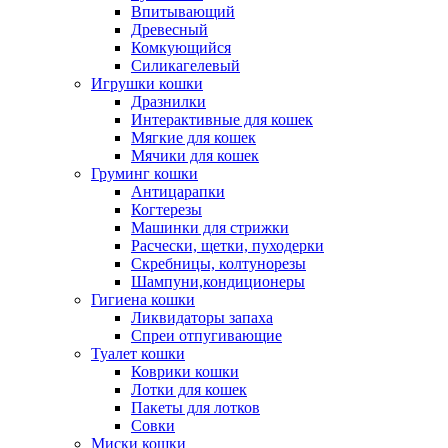
Впитывающий
Древесный
Комкующийся
Силикагелевый
Игрушки кошки
Дразнилки
Интерактивные для кошек
Мягкие для кошек
Мячики для кошек
Груминг кошки
Антицарапки
Когтерезы
Машинки для стрижки
Расчески, щетки, пуходерки
Скребницы, колтунорезы
Шампуни,кондиционеры
Гигиена кошки
Ликвидаторы запаха
Спреи отпугивающие
Туалет кошки
Коврики кошки
Лотки для кошек
Пакеты для лотков
Совки
Миски кошки