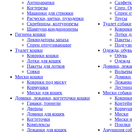
Антицарапки
Салфетк
Когтерезы
Спец. О
Машинки для стрижки
Спреи о
Расчески, щетки, пуходерки
Трусы
Скребницы, колтунорезы
Туалет собаки
Шампуни,кондиционеры
Коврик
Гигиена кошки
Лотки д
Ликвидаторы запаха
Пакеты 
Спреи отпугивающие
Подгузн
Туалет кошки
Одежда, обувь
Коврики кошки
Обувь
Лотки для кошек
Одежда
Пакеты для лотков
Домики, лежа
Совки
Вольеры
Миски кошки
Домики 
Коврики под миску
Лежанки
Кормушки
Лестни
Миски для кошек
Миски собаки
Домики, лежанки, когтеточки кошки
Коврики
Гамаки, тоннели
Контей
Дверцы
Кормуш
Домики для кошек
Миски
Когтеточки
Миски н
Комплексы
Поилки
Лежанки для кошек
Амуниция со