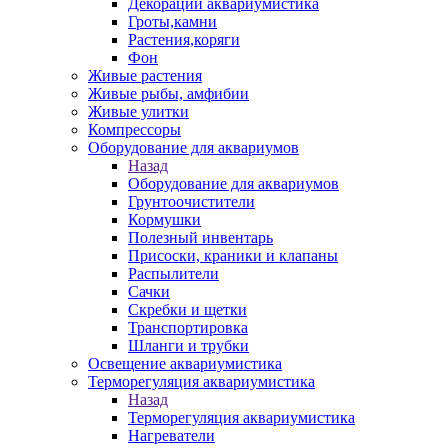
Декорации аквариумистика
Гроты,камни
Растения,коряги
Фон
Живые растения
Живые рыбы, амфибии
Живые улитки
Компрессоры
Оборудование для аквариумов
Назад
Оборудование для аквариумов
Грунтоочистители
Кормушки
Полезный инвентарь
Присоски, краники и клапаны
Распылители
Сачки
Скребки и щетки
Транспортировка
Шланги и трубки
Освещение аквариумистика
Терморегуляция аквариумистика
Назад
Терморегуляция аквариумистика
Нагреватели