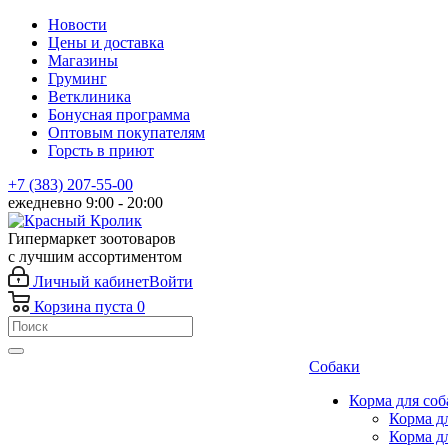
Новости
Цены и доставка
Магазины
Груминг
Ветклиника
Бонусная программа
Оптовым покупателям
Горсть в приют
+7 (383) 207-55-00
ежедневно 9:00 - 20:00
Гипермаркет зоотоваров
с лучшим ассортиментом
Личный кабинет
Войти
Корзина
пуста
0
Собаки
Корма для соб
Корма д
Корма д