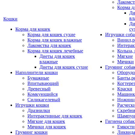
Лакомст
Корма д
Ди
вл
Кошки
Ди
Корма для кошек
су
Корма для кошек сухие
Игрушки соба
Корма для кошек влажные
Винил,р
Лакомства для кошек
Интерак
Корма для кошек лечебные
Кольца,
Диеты для кошек
Мягкие
влажные
Мячики
Диеты для кошек сухие
Груминг соба
Наполнители кошки
Оборудо
Бумажные
Банты,р
Впитывающий
Когтере
Древесный
Краски
Комкующийся
Машинки
Силикагелевый
Ножни
Игрушки кошки
Расческ
Дразнилки
Скребни
Интерактивные для кошек
Шампун
Мягкие для кошек
Гигиена соба
Мячики для кошек
Емкости
Груминг кошки
Ликвида