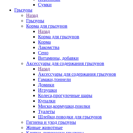
Сумки
Грызуны
Назад
Грызуны
Корма для грызунов
Назад
Корма для грызунов
Корма
Лакомства
Сено
Витамины, добавки
Аксессуары для содержания грызунов
Назад
Аксессуары для содержания грызунов
Гамаки,тоннели
Домики
Игрушки
Колеса,прогулочные шары
Купалки
Миски,кормушки,поилки
Туалеты
Шлейки,поводки для грызунов
Гигиена и уход грызуны
Живые животные
Клетки, переноски грызуны