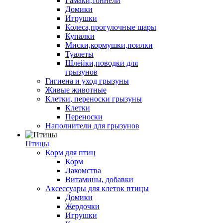
Гамаки,тоннели
Домики
Игрушки
Колеса,прогулочные шары
Купалки
Миски,кормушки,поилки
Туалеты
Шлейки,поводки для
грызунов
Гигиена и уход грызуны
Живые животные
Клетки, переноски грызуны
Клетки
Переноски
Наполнители для грызунов
Птицы
Корм для птиц
Корм
Лакомства
Витамины, добавки
Аксессуары для клеток птицы
Домики
Жердочки
Игрушки