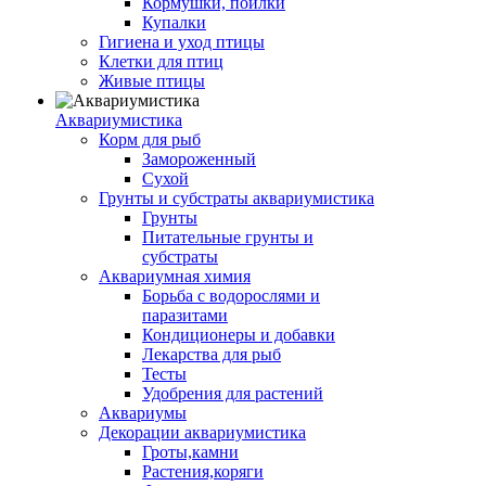
Кормушки, поилки
Купалки
Гигиена и уход птицы
Клетки для птиц
Живые птицы
Аквариумистика
Корм для рыб
Замороженный
Сухой
Грунты и субстраты аквариумистика
Грунты
Питательные грунты и
субстраты
Аквариумная химия
Борьба с водорослями и
паразитами
Кондиционеры и добавки
Лекарства для рыб
Тесты
Удобрения для растений
Аквариумы
Декорации аквариумистика
Гроты,камни
Растения,коряги