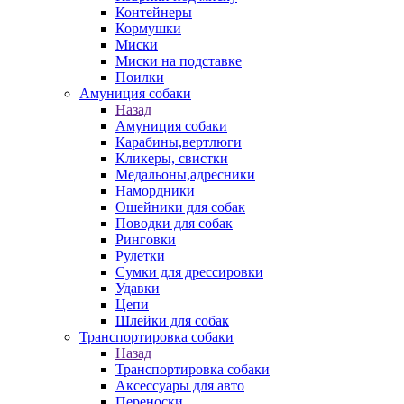
Контейнеры
Кормушки
Миски
Миски на подставке
Поилки
Амуниция собаки
Назад
Амуниция собаки
Карабины,вертлюги
Кликеры, свистки
Медальоны,адресники
Намордники
Ошейники для собак
Поводки для собак
Ринговки
Рулетки
Сумки для дрессировки
Удавки
Цепи
Шлейки для собак
Транспортировка собаки
Назад
Транспортировка собаки
Аксессуары для авто
Переноски