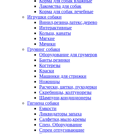
Корма для собак влажные
Лакомства для собак
Корма для собак лечебные
Игрушки собаки
Винил,резина,латекс,дерево
Интерактивные
Кольца, канаты
Мягкие
Мячики
Груминг собаки
Оборудование для грумеров
Банты,резинки
Когтерезы
Краски
Машинки для стрижки
Ножницы
Расчески, щетки, пуходерки
Скребницы, колтунорезы
Шампуни,кондиционеры
Гигиена собаки
Емкости
Ликвидаторы запаха
Салфетки,мыло,кремы
Спец. Оборудование
Спреи отпугивающие