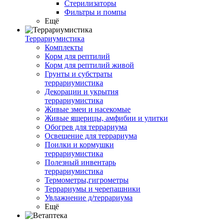
Стерилизаторы
Фильтры и помпы
Ещё
Террариумистика
Комплекты
Корм для рептилий
Корм для рептилий живой
Грунты и субстраты
террариумистика
Декорации и укрытия
террариумистика
Живые змеи и насекомые
Живые ящерицы, амфибии и улитки
Обогрев для террариума
Освещение для террариума
Поилки и кормушки
террариумистика
Полезный инвентарь
террариумистика
Термометры,гигрометры
Террариумы и черепашники
Увлажнение д/террариума
Ещё