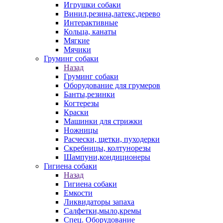
Игрушки собаки
Винил,резина,латекс,дерево
Интерактивные
Кольца, канаты
Мягкие
Мячики
Груминг собаки
Назад
Груминг собаки
Оборудование для грумеров
Банты,резинки
Когтерезы
Краски
Машинки для стрижки
Ножницы
Расчески, щетки, пуходерки
Скребницы, колтунорезы
Шампуни,кондиционеры
Гигиена собаки
Назад
Гигиена собаки
Емкости
Ликвидаторы запаха
Салфетки,мыло,кремы
Спец. Оборудование