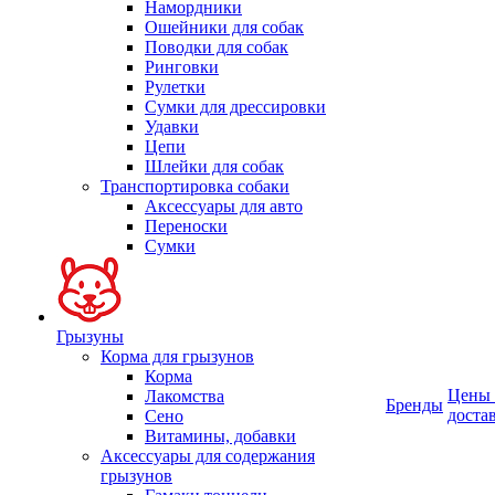
Намордники
Ошейники для собак
Поводки для собак
Ринговки
Рулетки
Сумки для дрессировки
Удавки
Цепи
Шлейки для собак
Транспортировка собаки
Аксессуары для авто
Переноски
Сумки
Грызуны
Корма для грызунов
Корма
Цены
Лакомства
Бренды
доста
Сено
Витамины, добавки
Аксессуары для содержания
грызунов