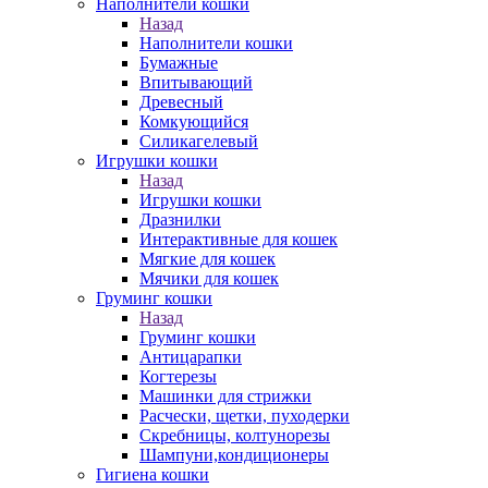
Наполнители кошки
Назад
Наполнители кошки
Бумажные
Впитывающий
Древесный
Комкующийся
Силикагелевый
Игрушки кошки
Назад
Игрушки кошки
Дразнилки
Интерактивные для кошек
Мягкие для кошек
Мячики для кошек
Груминг кошки
Назад
Груминг кошки
Антицарапки
Когтерезы
Машинки для стрижки
Расчески, щетки, пуходерки
Скребницы, колтунорезы
Шампуни,кондиционеры
Гигиена кошки