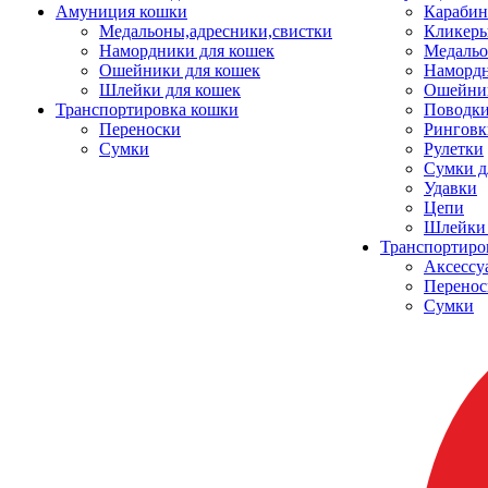
Амуниция кошки
Карабин
Медальоны,адресники,свистки
Кликеры
Намордники для кошек
Медальо
Ошейники для кошек
Наморд
Шлейки для кошек
Ошейник
Транспортировка кошки
Поводки
Переноски
Ринговк
Сумки
Рулетки
Сумки д
Удавки
Цепи
Шлейки 
Транспортиро
Аксессу
Перенос
Сумки