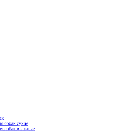
ак
ля собак сухие
ля собак влажные