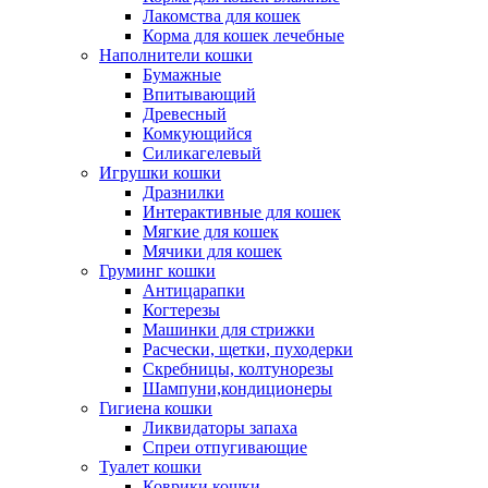
Лакомства для кошек
Корма для кошек лечебные
Наполнители кошки
Бумажные
Впитывающий
Древесный
Комкующийся
Силикагелевый
Игрушки кошки
Дразнилки
Интерактивные для кошек
Мягкие для кошек
Мячики для кошек
Груминг кошки
Антицарапки
Когтерезы
Машинки для стрижки
Расчески, щетки, пуходерки
Скребницы, колтунорезы
Шампуни,кондиционеры
Гигиена кошки
Ликвидаторы запаха
Спреи отпугивающие
Туалет кошки
Коврики кошки