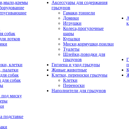
и,мыло,кремы
Аксессуары для содержания
борудование
грызунов
тпугивающие
Гамаки,тоннели
Домики
А
Игрушки
к
и
Колеса,прогулочные
ля собак
шары
для лотков
Купалки
ики
Миски,кормушки,поилки
Туалеты
Шлейки,поводки для
грызунов
Г
нки, клетки
Гигиена и уход грызуны
п
, палатки
Живые животные
К
для собак
Клетки, переноски грызуны
Ж
 для собак
Клетки
цы
Переноски
Наполнители для грызунов
 под миску
неры
ки
а подставке
баки