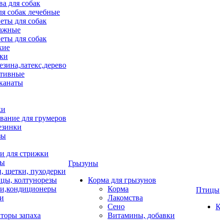
ва для собак
ля собак лечебные
еты для собак
ажные
еты для собак
хие
ки
езина,латекс,дерево
тивные
 канаты
ки
вание для грумеров
езинки
зы
 для стрижки
цы
Грызуны
и, щетки, пуходерки
цы, колтунорезы
Корма для грызунов
и,кондиционеры
Корма
Птицы
ки
Лакомства
Сено
К
торы запаха
Витамины, добавки