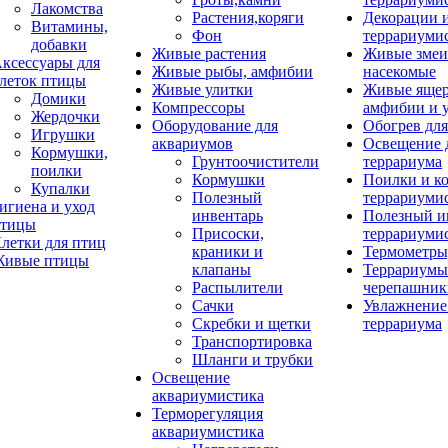
Лакомства
Растения,коряги
Декорации 
Витамины,
Фон
террариуми
добавки
Живые растения
Живые змеи
ксессуары для
Живые рыбы, амфибии
насекомые
леток птицы
Живые улитки
Живые яще
Домики
Компрессоры
амфибии и 
Жердочки
Оборудование для
Обогрев для
Игрушки
аквариумов
Освещение 
Кормушки,
Грунтоочистители
террариума
поилки
Кормушки
Поилки и к
Купалки
Полезный
террариуми
игиена и уход
инвентарь
Полезный и
тицы
Присоски,
террариуми
летки для птиц
краники и
Термометры
ивые птицы
клапаны
Террариумы
Распылители
черепашник
Сачки
Увлажнение 
Скребки и щетки
террариума
Транспортировка
Шланги и трубки
Освещение
аквариумистика
Терморегуляция
аквариумистика