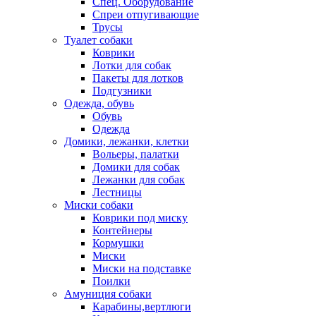
Спец. Оборудование
Спреи отпугивающие
Трусы
Туалет собаки
Коврики
Лотки для собак
Пакеты для лотков
Подгузники
Одежда, обувь
Обувь
Одежда
Домики, лежанки, клетки
Вольеры, палатки
Домики для собак
Лежанки для собак
Лестницы
Миски собаки
Коврики под миску
Контейнеры
Кормушки
Миски
Миски на подставке
Поилки
Амуниция собаки
Карабины,вертлюги