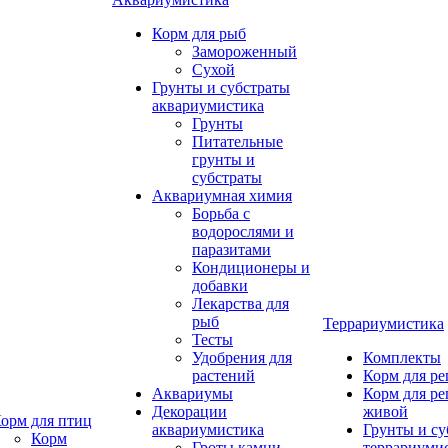
Корм для рыб
Замороженный
Сухой
Грунты и субстраты
аквариумистика
Грунты
Питательные
грунты и
субстраты
Аквариумная химия
Борьба с
водорослями и
паразитами
Кондиционеры и
добавки
Лекарства для
рыб
Террариумистика
Тесты
Удобрения для
Комплекты
растений
Корм для р
Аквариумы
Корм для р
Декорации
живой
орм для птиц
аквариумистика
Грунты и су
Корм
Гроты,камни
террариуми