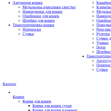
Амуниция кошки
Карабин
Медальоны,адресники,свистки
Кликеры
Намордники для кошек
Медальо
Ошейники для кошек
Наморд
Шлейки для кошек
Ошейник
Транспортировка кошки
Поводки
Переноски
Ринговк
Сумки
Рулетки
Сумки д
Удавки
Цепи
Шлейки 
Транспортиро
Аксессу
Перенос
Сумки
Каталог
Кошки
Корма для кошек
Корма для кошек сухие
Корма для кошек влажные