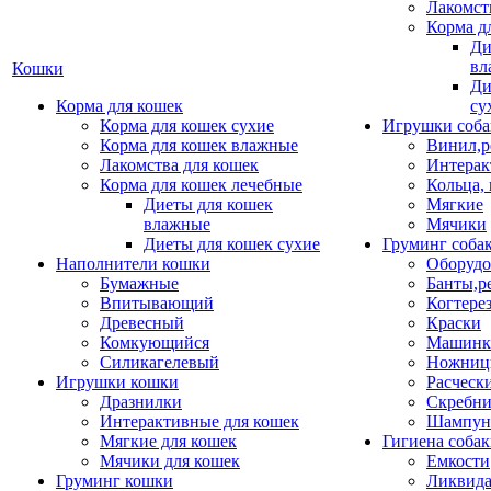
Лакомст
Корма д
Ди
вл
Кошки
Ди
Корма для кошек
су
Корма для кошек сухие
Игрушки соба
Корма для кошек влажные
Винил,р
Лакомства для кошек
Интерак
Корма для кошек лечебные
Кольца,
Диеты для кошек
Мягкие
влажные
Мячики
Диеты для кошек сухие
Груминг соба
Наполнители кошки
Оборудо
Бумажные
Банты,р
Впитывающий
Когтере
Древесный
Краски
Комкующийся
Машинки
Силикагелевый
Ножни
Игрушки кошки
Расческ
Дразнилки
Скребни
Интерактивные для кошек
Шампун
Мягкие для кошек
Гигиена соба
Мячики для кошек
Емкости
Груминг кошки
Ликвида