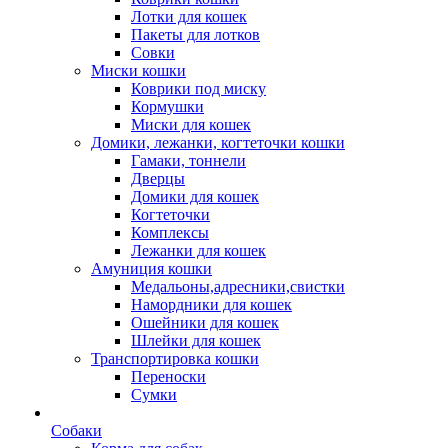
Лотки для кошек
Пакеты для лотков
Совки
Миски кошки
Коврики под миску
Кормушки
Миски для кошек
Домики, лежанки, когтеточки кошки
Гамаки, тоннели
Дверцы
Домики для кошек
Когтеточки
Комплексы
Лежанки для кошек
Амуниция кошки
Медальоны,адресники,свистки
Намордники для кошек
Ошейники для кошек
Шлейки для кошек
Транспортировка кошки
Переноски
Сумки
Собаки