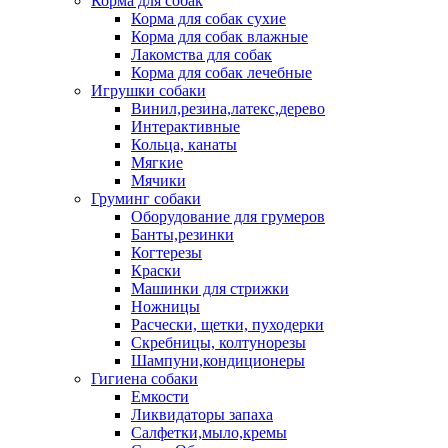
Корма для собак
Корма для собак сухие
Корма для собак влажные
Лакомства для собак
Корма для собак лечебные
Игрушки собаки
Винил,резина,латекс,дерево
Интерактивные
Кольца, канаты
Мягкие
Мячики
Груминг собаки
Оборудование для грумеров
Банты,резинки
Когтерезы
Краски
Машинки для стрижки
Ножницы
Расчески, щетки, пуходерки
Скребницы, колтунорезы
Шампуни,кондиционеры
Гигиена собаки
Емкости
Ликвидаторы запаха
Салфетки,мыло,кремы