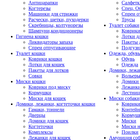
Антицарапки
Салфетк
Когтерезы
Спец. О
Машинки для стрижки
Спреи о
Расчески, щетки, пуходерки
Трусы
Скребницы, колтунорезы
Туалет собаки
Шампуни,кондиционеры
Коврик
Гигиена кошки
Лотки д
Ликвидаторы запаха
Пакеты 
Спреи отпугивающие
Подгузн
Туалет кошки
Одежда, обувь
Коврики кошки
Обувь
Лотки для кошек
Одежда
Пакеты для лотков
Домики, лежа
Совки
Вольеры
Миски кошки
Домики 
Коврики под миску
Лежанки
Кормушки
Лестни
Миски для кошек
Миски собаки
Домики, лежанки, когтеточки кошки
Коврики
Гамаки, тоннели
Контей
Дверцы
Кормуш
Домики для кошек
Миски
Когтеточки
Миски н
Комплексы
Поилки
Лежанки для кошек
Амуниция со