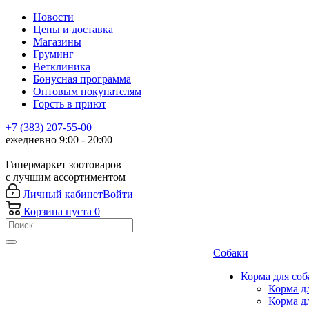
Новости
Цены и доставка
Магазины
Груминг
Ветклиника
Бонусная программа
Оптовым покупателям
Горсть в приют
+7 (383) 207-55-00
ежедневно 9:00 - 20:00
Гипермаркет зоотоваров
с лучшим ассортиментом
Личный кабинет
Войти
Корзина
пуста
0
Собаки
Корма для соб
Корма д
Корма д