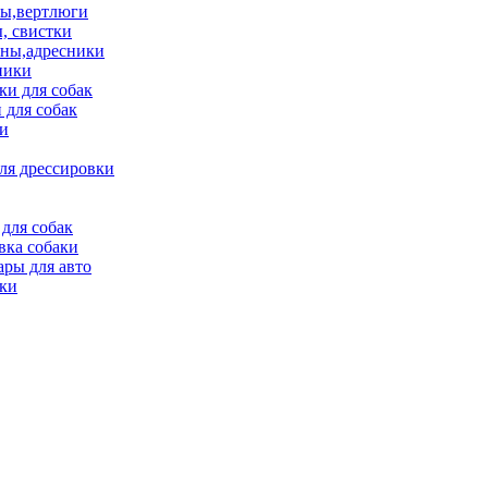
ы,вертлюги
, свистки
ны,адресники
ники
и для собак
 для собак
и
ля дрессировки
для собак
вка собаки
ары для авто
ки