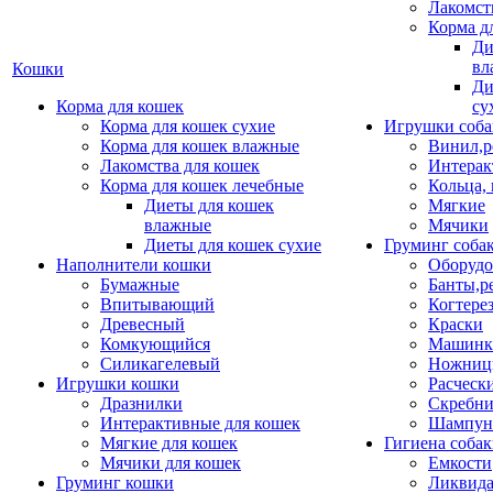
Лакомст
Корма д
Ди
вл
Кошки
Ди
Корма для кошек
су
Корма для кошек сухие
Игрушки соба
Корма для кошек влажные
Винил,р
Лакомства для кошек
Интерак
Корма для кошек лечебные
Кольца,
Диеты для кошек
Мягкие
влажные
Мячики
Диеты для кошек сухие
Груминг соба
Наполнители кошки
Оборудо
Бумажные
Банты,р
Впитывающий
Когтере
Древесный
Краски
Комкующийся
Машинки
Силикагелевый
Ножни
Игрушки кошки
Расческ
Дразнилки
Скребни
Интерактивные для кошек
Шампун
Мягкие для кошек
Гигиена соба
Мячики для кошек
Емкости
Груминг кошки
Ликвида