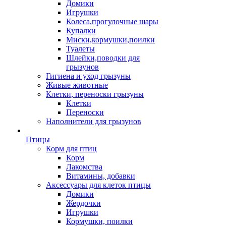
Домики
Игрушки
Колеса,прогулочные шары
Купалки
Миски,кормушки,поилки
Туалеты
Шлейки,поводки для
грызунов
Гигиена и уход грызуны
Живые животные
Клетки, переноски грызуны
Клетки
Переноски
Наполнители для грызунов
Птицы
Корм для птиц
Корм
Лакомства
Витамины, добавки
Аксессуары для клеток птицы
Домики
Жердочки
Игрушки
Кормушки, поилки