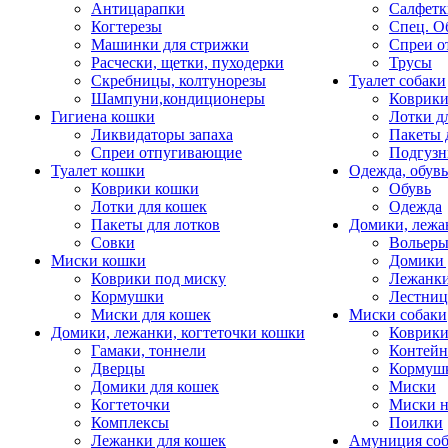
Антицарапки
Салфетк
Когтерезы
Спец. О
Машинки для стрижки
Спреи о
Расчески, щетки, пуходерки
Трусы
Скребницы, колтунорезы
Туалет собаки
Шампуни,кондиционеры
Коврик
Гигиена кошки
Лотки д
Ликвидаторы запаха
Пакеты 
Спреи отпугивающие
Подгузн
Туалет кошки
Одежда, обувь
Коврики кошки
Обувь
Лотки для кошек
Одежда
Пакеты для лотков
Домики, лежа
Совки
Вольеры
Миски кошки
Домики 
Коврики под миску
Лежанки
Кормушки
Лестни
Миски для кошек
Миски собаки
Домики, лежанки, когтеточки кошки
Коврики
Гамаки, тоннели
Контей
Дверцы
Кормуш
Домики для кошек
Миски
Когтеточки
Миски н
Комплексы
Поилки
Лежанки для кошек
Амуниция со