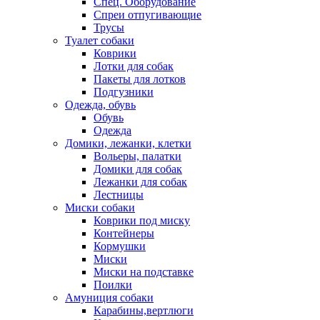
Спец. Оборудование
Спреи отпугивающие
Трусы
Туалет собаки
Коврики
Лотки для собак
Пакеты для лотков
Подгузники
Одежда, обувь
Обувь
Одежда
Домики, лежанки, клетки
Вольеры, палатки
Домики для собак
Лежанки для собак
Лестницы
Миски собаки
Коврики под миску
Контейнеры
Кормушки
Миски
Миски на подставке
Поилки
Амуниция собаки
Карабины,вертлюги