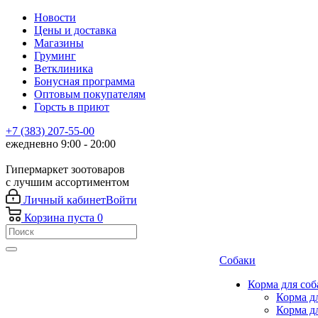
Новости
Цены и доставка
Магазины
Груминг
Ветклиника
Бонусная программа
Оптовым покупателям
Горсть в приют
+7 (383) 207-55-00
ежедневно 9:00 - 20:00
Гипермаркет зоотоваров
с лучшим ассортиментом
Личный кабинет
Войти
Корзина
пуста
0
Собаки
Корма для соб
Корма д
Корма д