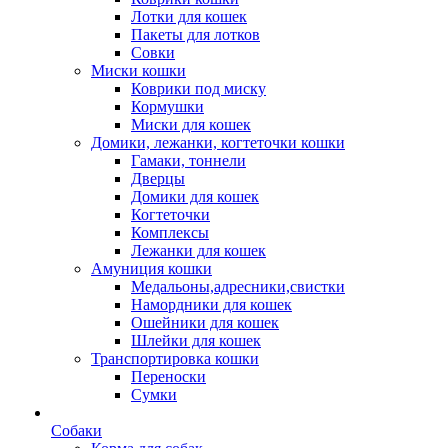
Лотки для кошек
Пакеты для лотков
Совки
Миски кошки
Коврики под миску
Кормушки
Миски для кошек
Домики, лежанки, когтеточки кошки
Гамаки, тоннели
Дверцы
Домики для кошек
Когтеточки
Комплексы
Лежанки для кошек
Амуниция кошки
Медальоны,адресники,свистки
Намордники для кошек
Ошейники для кошек
Шлейки для кошек
Транспортировка кошки
Переноски
Сумки
Собаки