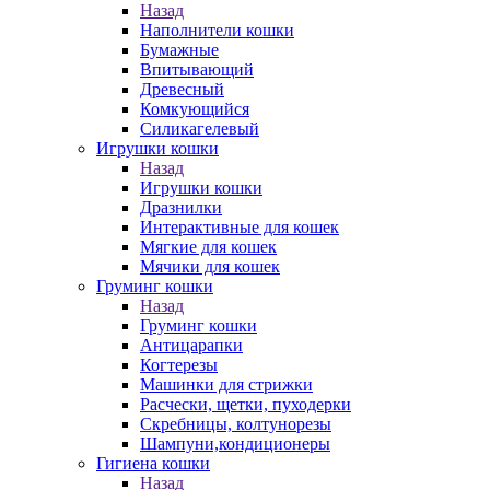
Назад
Наполнители кошки
Бумажные
Впитывающий
Древесный
Комкующийся
Силикагелевый
Игрушки кошки
Назад
Игрушки кошки
Дразнилки
Интерактивные для кошек
Мягкие для кошек
Мячики для кошек
Груминг кошки
Назад
Груминг кошки
Антицарапки
Когтерезы
Машинки для стрижки
Расчески, щетки, пуходерки
Скребницы, колтунорезы
Шампуни,кондиционеры
Гигиена кошки
Назад