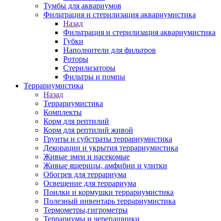
Тумбы для аквариумов
Фильтрация и стерилизация аквариумистика
Назад
Фильтрация и стерилизация аквариумистика
Губки
Наполнители для фильтров
Роторы
Стерилизаторы
Фильтры и помпы
Террариумистика
Назад
Террариумистика
Комплекты
Корм для рептилий
Корм для рептилий живой
Грунты и субстраты террариумистика
Декорации и укрытия террариумистика
Живые змеи и насекомые
Живые ящерицы, амфибии и улитки
Обогрев для террариума
Освещение для террариума
Поилки и кормушки террариумистика
Полезный инвентарь террариумистика
Термометры,гигрометры
Террариумы и черепашники