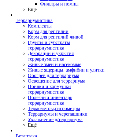
Фильтры и помпы
Ещё
Террариумистика
Комплекты
Корм для рептилий
Корм для рептилий живой
Грунты и субстраты
террариумистика
Декорации и укрытия
террариумистика
Живые змеи и насекомые
Живые ящерицы, амфибии и улитки
Обогрев для террариума
Освещение для террариума
Поилки и кормушки
террариумистика
Полезный инвентарь
террариумистика
Термометры,гигрометры
Террариумы и черепашники
Увлажнение д/террариума
Ещё
Ветаптека