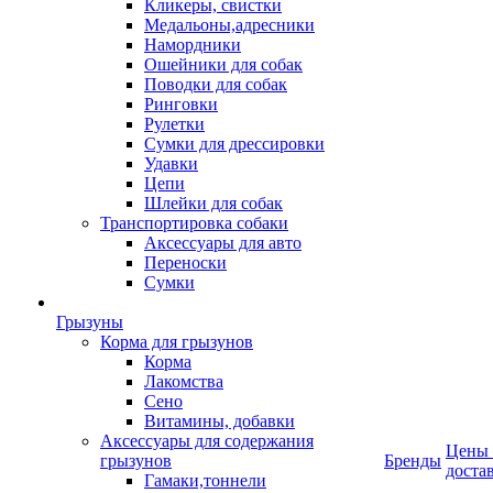
Кликеры, свистки
Медальоны,адресники
Намордники
Ошейники для собак
Поводки для собак
Ринговки
Рулетки
Сумки для дрессировки
Удавки
Цепи
Шлейки для собак
Транспортировка собаки
Аксессуары для авто
Переноски
Сумки
Грызуны
Корма для грызунов
Корма
Лакомства
Сено
Витамины, добавки
Аксессуары для содержания
Цены
грызунов
Бренды
доста
Гамаки,тоннели