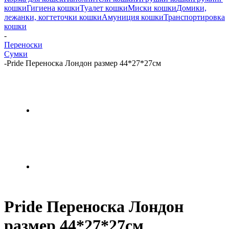
кошки
Гигиена кошки
Туалет кошки
Миски кошки
Домики,
лежанки, когтеточки кошки
Амуниция кошки
Транспортировка
кошки
-
Переноски
Сумки
-
Pride Переноска Лондон размер 44*27*27см
Pride Переноска Лондон
размер 44*27*27см