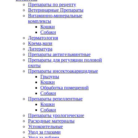
Препараты по рецепту
Ветеринарные Препараты
Витаминно-минеральные
комплексы
Кошки
Собаки
Дерматология
Крема,мази
Литература
Препараты антигельминтные
Препараты для регуляции половой
охоты
Препараты инсектоакарицидные
Грызуны
Кошки
Обработка помещений
Собаки
Препараты репеллентные
Кошки
Собаки
Препараты урологические
Расходные материалы
Успокоительные
Уход за глазами
Уход за зубами