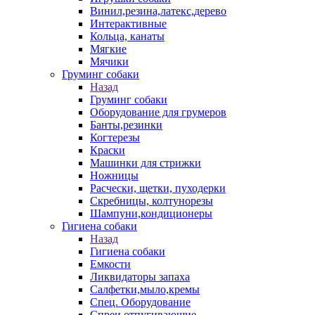
Винил,резина,латекс,дерево
Интерактивные
Кольца, канаты
Мягкие
Мячики
Груминг собаки
Назад
Груминг собаки
Оборудование для грумеров
Банты,резинки
Когтерезы
Краски
Машинки для стрижки
Ножницы
Расчески, щетки, пуходерки
Скребницы, колтунорезы
Шампуни,кондиционеры
Гигиена собаки
Назад
Гигиена собаки
Емкости
Ликвидаторы запаха
Салфетки,мыло,кремы
Спец. Оборудование
Спреи отпугивающие