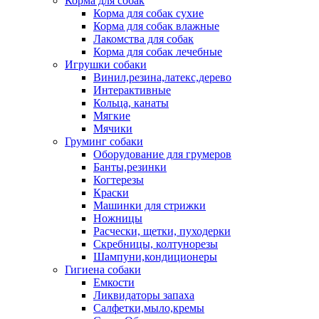
Корма для собак
Корма для собак сухие
Корма для собак влажные
Лакомства для собак
Корма для собак лечебные
Игрушки собаки
Винил,резина,латекс,дерево
Интерактивные
Кольца, канаты
Мягкие
Мячики
Груминг собаки
Оборудование для грумеров
Банты,резинки
Когтерезы
Краски
Машинки для стрижки
Ножницы
Расчески, щетки, пуходерки
Скребницы, колтунорезы
Шампуни,кондиционеры
Гигиена собаки
Емкости
Ликвидаторы запаха
Салфетки,мыло,кремы