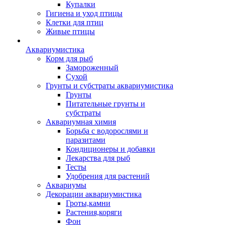
Купалки
Гигиена и уход птицы
Клетки для птиц
Живые птицы
Аквариумистика
Корм для рыб
Замороженный
Сухой
Грунты и субстраты аквариумистика
Грунты
Питательные грунты и
субстраты
Аквариумная химия
Борьба с водорослями и
паразитами
Кондиционеры и добавки
Лекарства для рыб
Тесты
Удобрения для растений
Аквариумы
Декорации аквариумистика
Гроты,камни
Растения,коряги
Фон