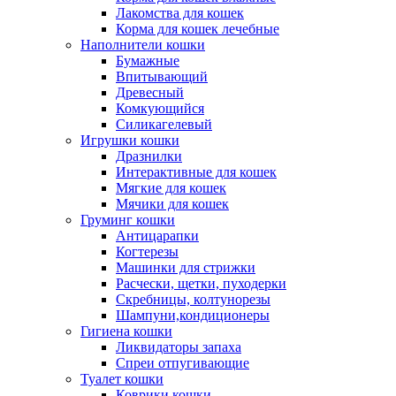
Лакомства для кошек
Корма для кошек лечебные
Наполнители кошки
Бумажные
Впитывающий
Древесный
Комкующийся
Силикагелевый
Игрушки кошки
Дразнилки
Интерактивные для кошек
Мягкие для кошек
Мячики для кошек
Груминг кошки
Антицарапки
Когтерезы
Машинки для стрижки
Расчески, щетки, пуходерки
Скребницы, колтунорезы
Шампуни,кондиционеры
Гигиена кошки
Ликвидаторы запаха
Спреи отпугивающие
Туалет кошки
Коврики кошки