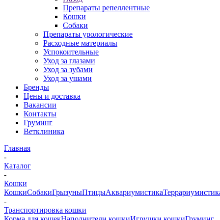
Препараты репеллентные
Кошки
Собаки
Препараты урологические
Расходные материалы
Успокоительные
Уход за глазами
Уход за зубами
Уход за ушами
Бренды
Цены и доставка
Вакансии
Контакты
Груминг
Ветклиника
Главная
-
Каталог
-
Кошки
Кошки
Собаки
Грызуны
Птицы
Аквариумистика
Террариумистик
-
Транспортировка кошки
Корма для кошек
Наполнители кошки
Игрушки кошки
Груминг