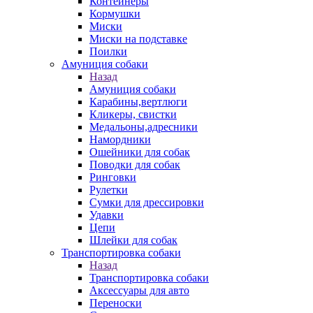
Контейнеры
Кормушки
Миски
Миски на подставке
Поилки
Амуниция собаки
Назад
Амуниция собаки
Карабины,вертлюги
Кликеры, свистки
Медальоны,адресники
Намордники
Ошейники для собак
Поводки для собак
Ринговки
Рулетки
Сумки для дрессировки
Удавки
Цепи
Шлейки для собак
Транспортировка собаки
Назад
Транспортировка собаки
Аксессуары для авто
Переноски