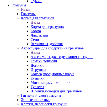
Сумки
Грызуны
Назад
Грызуны
Корма для грызунов
Назад
Корма для грызунов
Корма
Лакомства
Сено
Витамины, добавки
Аксессуары для содержания грызунов
Назад
Аксессуары для содержания грызунов
Гамаки,тоннели
Домики
Игрушки
Колеса,прогулочные шары
Купалки
Миски,кормушки,поилки
Туалеты
Шлейки,поводки для грызунов
Гигиена и уход грызуны
Живые животные
Клетки, переноски грызуны