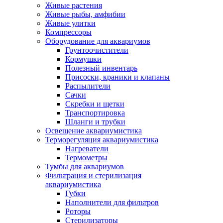
Живые растения
Живые рыбы, амфибии
Живые улитки
Компрессоры
Оборудование для аквариумов
Грунтоочистители
Кормушки
Полезный инвентарь
Присоски, краники и клапаны
Распылители
Сачки
Скребки и щетки
Транспортировка
Шланги и трубки
Освещение аквариумистика
Терморегуляция аквариумистика
Нагреватели
Термометры
Тумбы для аквариумов
Фильтрация и стерилизация
аквариумистика
Губки
Наполнители для фильтров
Роторы
Стерилизаторы