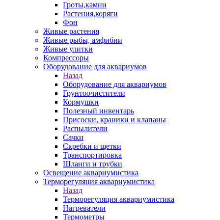
Гроты,камни
Растения,коряги
Фон
Живые растения
Живые рыбы, амфибии
Живые улитки
Компрессоры
Оборудование для аквариумов
Назад
Оборудование для аквариумов
Грунтоочистители
Кормушки
Полезный инвентарь
Присоски, краники и клапаны
Распылители
Сачки
Скребки и щетки
Транспортировка
Шланги и трубки
Освещение аквариумистика
Терморегуляция аквариумистика
Назад
Терморегуляция аквариумистика
Нагреватели
Термометры