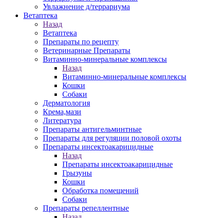
Увлажнение д/террариума
Ветаптека
Назад
Ветаптека
Препараты по рецепту
Ветеринарные Препараты
Витаминно-минеральные комплексы
Назад
Витаминно-минеральные комплексы
Кошки
Собаки
Дерматология
Крема,мази
Литература
Препараты антигельминтные
Препараты для регуляции половой охоты
Препараты инсектоакарицидные
Назад
Препараты инсектоакарицидные
Грызуны
Кошки
Обработка помещений
Собаки
Препараты репеллентные
Назад