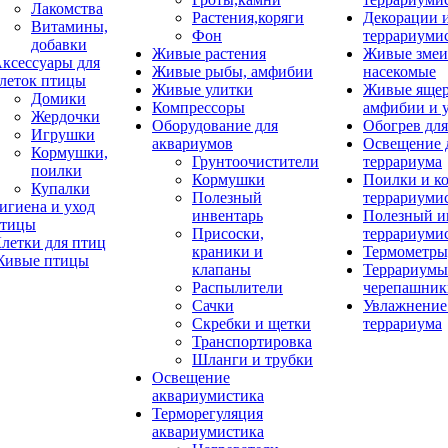
Лакомства
Растения,коряги
Декорации 
Витамины,
Фон
террариуми
добавки
Живые растения
Живые змеи
ксессуары для
Живые рыбы, амфибии
насекомые
леток птицы
Живые улитки
Живые яще
Домики
Компрессоры
амфибии и 
Жердочки
Оборудование для
Обогрев для
Игрушки
аквариумов
Освещение 
Кормушки,
Грунтоочистители
террариума
поилки
Кормушки
Поилки и к
Купалки
Полезный
террариуми
игиена и уход
инвентарь
Полезный и
тицы
Присоски,
террариуми
летки для птиц
краники и
Термометры
ивые птицы
клапаны
Террариумы
Распылители
черепашник
Сачки
Увлажнение 
Скребки и щетки
террариума
Транспортировка
Шланги и трубки
Освещение
аквариумистика
Терморегуляция
аквариумистика