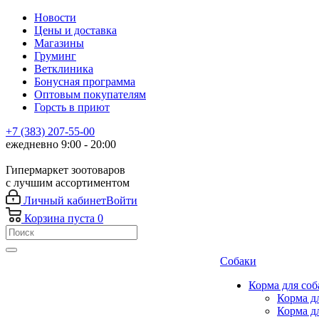
Новости
Цены и доставка
Магазины
Груминг
Ветклиника
Бонусная программа
Оптовым покупателям
Горсть в приют
+7 (383) 207-55-00
ежедневно 9:00 - 20:00
Гипермаркет зоотоваров
с лучшим ассортиментом
Личный кабинет
Войти
Корзина
пуста
0
Собаки
Корма для соб
Корма д
Корма д