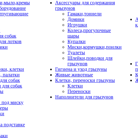
и,мыло,кремы
Аксессуары для содержания
борудование
грызунов
тпугивающие
Гамаки,тоннели
Домики
А
Игрушки
к
и
Колеса,прогулочные
ля собак
шары
для лотков
Купалки
ики
Миски,кормушки,поилки
Туалеты
Шлейки,поводки для
грызунов
Г
нки, клетки
Гигиена и уход грызуны
п
, палатки
Живые животные
К
для собак
Клетки, переноски грызуны
Ж
 для собак
Клетки
цы
Переноски
Наполнители для грызунов
 под миску
неры
ки
а подставке
баки