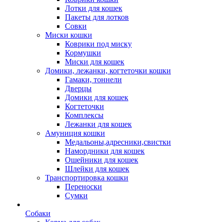
Лотки для кошек
Пакеты для лотков
Совки
Миски кошки
Коврики под миску
Кормушки
Миски для кошек
Домики, лежанки, когтеточки кошки
Гамаки, тоннели
Дверцы
Домики для кошек
Когтеточки
Комплексы
Лежанки для кошек
Амуниция кошки
Медальоны,адресники,свистки
Намордники для кошек
Ошейники для кошек
Шлейки для кошек
Транспортировка кошки
Переноски
Сумки
Собаки