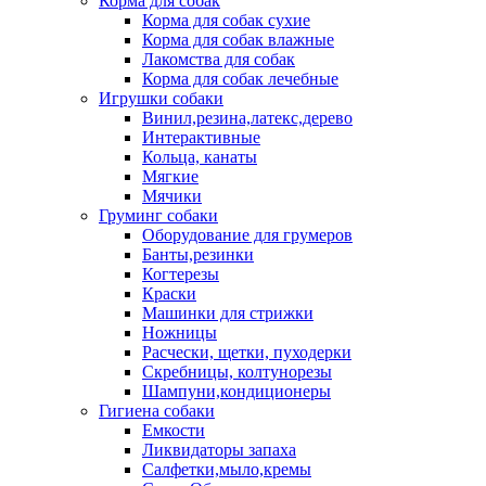
Корма для собак
Корма для собак сухие
Корма для собак влажные
Лакомства для собак
Корма для собак лечебные
Игрушки собаки
Винил,резина,латекс,дерево
Интерактивные
Кольца, канаты
Мягкие
Мячики
Груминг собаки
Оборудование для грумеров
Банты,резинки
Когтерезы
Краски
Машинки для стрижки
Ножницы
Расчески, щетки, пуходерки
Скребницы, колтунорезы
Шампуни,кондиционеры
Гигиена собаки
Емкости
Ликвидаторы запаха
Салфетки,мыло,кремы