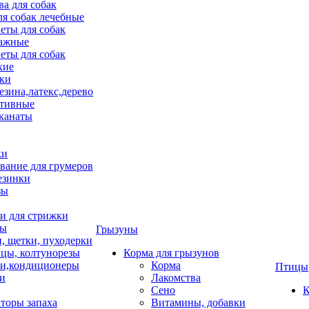
ва для собак
ля собак лечебные
еты для собак
ажные
еты для собак
хие
ки
езина,латекс,дерево
тивные
 канаты
ки
вание для грумеров
езинки
зы
 для стрижки
цы
Грызуны
и, щетки, пуходерки
цы, колтунорезы
Корма для грызунов
и,кондиционеры
Корма
Птицы
ки
Лакомства
Сено
К
торы запаха
Витамины, добавки