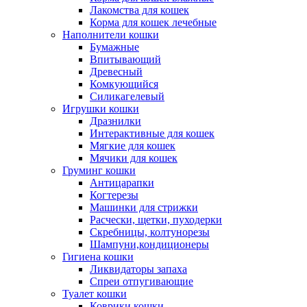
Лакомства для кошек
Корма для кошек лечебные
Наполнители кошки
Бумажные
Впитывающий
Древесный
Комкующийся
Силикагелевый
Игрушки кошки
Дразнилки
Интерактивные для кошек
Мягкие для кошек
Мячики для кошек
Груминг кошки
Антицарапки
Когтерезы
Машинки для стрижки
Расчески, щетки, пуходерки
Скребницы, колтунорезы
Шампуни,кондиционеры
Гигиена кошки
Ликвидаторы запаха
Спреи отпугивающие
Туалет кошки
Коврики кошки