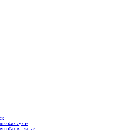
ак
ля собак сухие
ля собак влажные