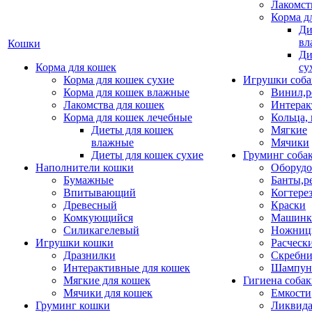
Лакомст
Корма д
Ди
вл
Кошки
Ди
Корма для кошек
су
Корма для кошек сухие
Игрушки соба
Корма для кошек влажные
Винил,р
Лакомства для кошек
Интерак
Корма для кошек лечебные
Кольца,
Диеты для кошек
Мягкие
влажные
Мячики
Диеты для кошек сухие
Груминг соба
Наполнители кошки
Оборудо
Бумажные
Банты,р
Впитывающий
Когтере
Древесный
Краски
Комкующийся
Машинки
Силикагелевый
Ножни
Игрушки кошки
Расческ
Дразнилки
Скребни
Интерактивные для кошек
Шампун
Мягкие для кошек
Гигиена соба
Мячики для кошек
Емкости
Груминг кошки
Ликвида