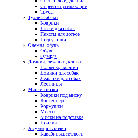
Спец. Оборудование
Спреи отпугивающие
Трусы
Туалет собаки
Коврики
Лотки для собак
Пакеты для лотков
Подгузники
Одежда, обувь
Обувь
Одежда
Домики, лежанки, клетки
Вольеры, палатки
Домики для собак
Лежанки для собак
Лестницы
Миски собаки
Коврики под миску
Контейнеры
Кормушки
Миски
Миски на подставке
Поилки
Амуниция собаки
Карабины,вертлюги