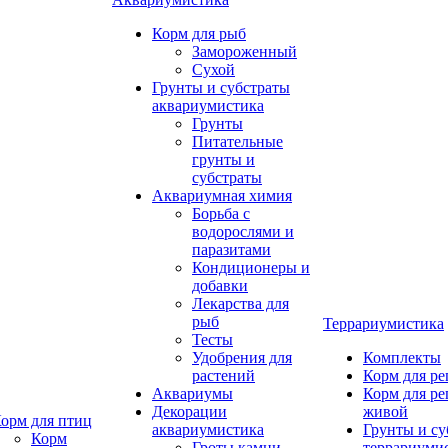
Корм для рыб
Замороженный
Сухой
Грунты и субстраты
аквариумистика
Грунты
Питательные
грунты и
субстраты
Аквариумная химия
Борьба с
водорослями и
паразитами
Кондиционеры и
добавки
Лекарства для
рыб
Террариумистика
Тесты
Удобрения для
Комплекты
растений
Корм для р
Аквариумы
Корм для р
Декорации
живой
орм для птиц
аквариумистика
Грунты и су
Корм
Гроты,камни
террариуми