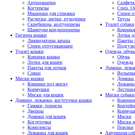
Антицарапки
Салфетк
Когтерезы
Спец. О
Машинки для стрижки
Спреи о
Расчески, щетки, пуходерки
Трусы
Скребницы, колтунорезы
Туалет собаки
Шампуни,кондиционеры
Коврик
Гигиена кошки
Лотки д
Ликвидаторы запаха
Пакеты 
Спреи отпугивающие
Подгузн
Туалет кошки
Одежда, обувь
Коврики кошки
Обувь
Лотки для кошек
Одежда
Пакеты для лотков
Домики, лежа
Совки
Вольеры
Миски кошки
Домики 
Коврики под миску
Лежанки
Кормушки
Лестни
Миски для кошек
Миски собаки
Домики, лежанки, когтеточки кошки
Коврики
Гамаки, тоннели
Контей
Дверцы
Кормуш
Домики для кошек
Миски
Когтеточки
Миски н
Комплексы
Поилки
Лежанки для кошек
Амуниция со