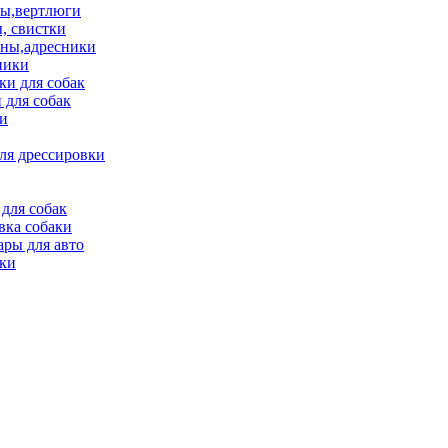
ы,вертлюги
, свистки
ны,адресники
ники
и для собак
 для собак
и
ля дрессировки
для собак
вка собаки
ары для авто
ки