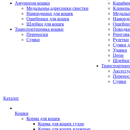
Амуниция кошки
Карабин
Медальоны,адресники,свистки
Кликеры
Намордники для кошек
Медальо
Ошейники для кошек
Наморд
Шлейки для кошек
Ошейник
Транспортировка кошки
Поводки
Переноски
Ринговк
Сумки
Рулетки
Сумки д
Удавки
Цепи
Шлейки 
Транспортиро
Аксессу
Перенос
Сумки
Каталог
Кошки
Корма для кошек
Корма для кошек сухие
Корма для кошек влажные