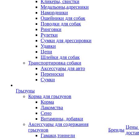
Кликеры, свистки
Медальоны,адресники
Намордники
Ошейники для собак
Поводки для собак
Ринговки
Рулетки
Сумки для дрессировки
Удавки
Цепи
Шлейки для собак
Транспортировка собаки
Аксессуары для авто
Переноски
Сумки
Грызуны
Корма для грызунов
Корма
Лакомства
Сено
Витамины, добавки
Аксессуары для содержания
Цены
грызунов
Бренды
доста
Гамаки,тоннели