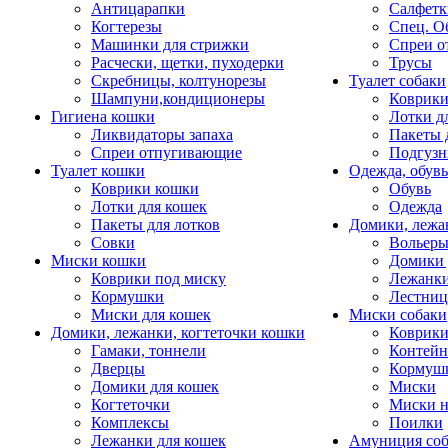
Антицарапки
Салфетк
Когтерезы
Спец. О
Машинки для стрижки
Спреи о
Расчески, щетки, пуходерки
Трусы
Скребницы, колтунорезы
Туалет собаки
Шампуни,кондиционеры
Коврик
Гигиена кошки
Лотки д
Ликвидаторы запаха
Пакеты 
Спреи отпугивающие
Подгузн
Туалет кошки
Одежда, обувь
Коврики кошки
Обувь
Лотки для кошек
Одежда
Пакеты для лотков
Домики, лежа
Совки
Вольеры
Миски кошки
Домики 
Коврики под миску
Лежанки
Кормушки
Лестни
Миски для кошек
Миски собаки
Домики, лежанки, когтеточки кошки
Коврики
Гамаки, тоннели
Контей
Дверцы
Кормуш
Домики для кошек
Миски
Когтеточки
Миски н
Комплексы
Поилки
Лежанки для кошек
Амуниция со