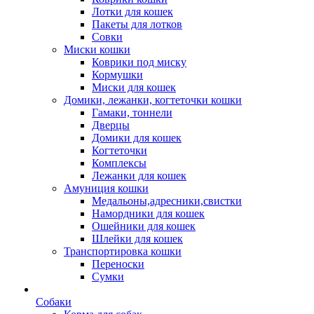
Лотки для кошек
Пакеты для лотков
Совки
Миски кошки
Коврики под миску
Кормушки
Миски для кошек
Домики, лежанки, когтеточки кошки
Гамаки, тоннели
Дверцы
Домики для кошек
Когтеточки
Комплексы
Лежанки для кошек
Амуниция кошки
Медальоны,адресники,свистки
Намордники для кошек
Ошейники для кошек
Шлейки для кошек
Транспортировка кошки
Переноски
Сумки
Собаки