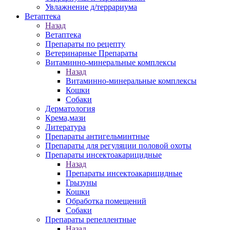
Увлажнение д/террариума
Ветаптека
Назад
Ветаптека
Препараты по рецепту
Ветеринарные Препараты
Витаминно-минеральные комплексы
Назад
Витаминно-минеральные комплексы
Кошки
Собаки
Дерматология
Крема,мази
Литература
Препараты антигельминтные
Препараты для регуляции половой охоты
Препараты инсектоакарицидные
Назад
Препараты инсектоакарицидные
Грызуны
Кошки
Обработка помещений
Собаки
Препараты репеллентные
Назад