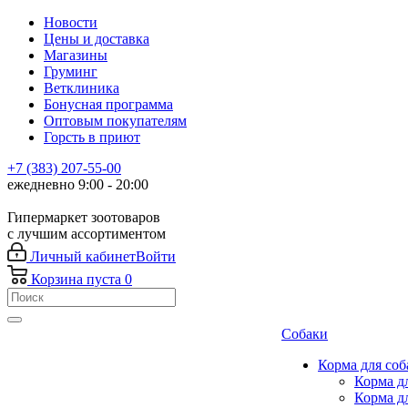
Новости
Цены и доставка
Магазины
Груминг
Ветклиника
Бонусная программа
Оптовым покупателям
Горсть в приют
+7 (383) 207-55-00
ежедневно 9:00 - 20:00
Гипермаркет зоотоваров
с лучшим ассортиментом
Личный кабинет
Войти
Корзина
пуста
0
Собаки
Корма для соб
Корма д
Корма д