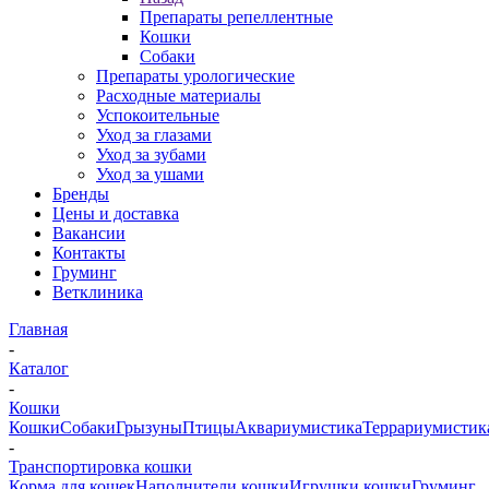
Препараты репеллентные
Кошки
Собаки
Препараты урологические
Расходные материалы
Успокоительные
Уход за глазами
Уход за зубами
Уход за ушами
Бренды
Цены и доставка
Вакансии
Контакты
Груминг
Ветклиника
Главная
-
Каталог
-
Кошки
Кошки
Собаки
Грызуны
Птицы
Аквариумистика
Террариумистик
-
Транспортировка кошки
Корма для кошек
Наполнители кошки
Игрушки кошки
Груминг