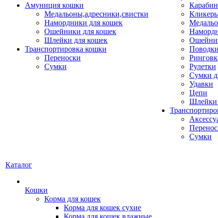
Амуниция кошки
Карабин
Медальоны,адресники,свистки
Кликеры
Намордники для кошек
Медальо
Ошейники для кошек
Наморд
Шлейки для кошек
Ошейник
Транспортировка кошки
Поводки
Переноски
Ринговк
Сумки
Рулетки
Сумки д
Удавки
Цепи
Шлейки 
Транспортиро
Аксессу
Перенос
Сумки
Каталог
Кошки
Корма для кошек
Корма для кошек сухие
Корма для кошек влажные