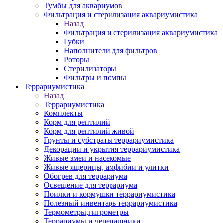
Тумбы для аквариумов
Фильтрация и стерилизация аквариумистика
Назад
Фильтрация и стерилизация аквариумистика
Губки
Наполнители для фильтров
Роторы
Стерилизаторы
Фильтры и помпы
Террариумистика
Назад
Террариумистика
Комплекты
Корм для рептилий
Корм для рептилий живой
Грунты и субстраты террариумистика
Декорации и укрытия террариумистика
Живые змеи и насекомые
Живые ящерицы, амфибии и улитки
Обогрев для террариума
Освещение для террариума
Поилки и кормушки террариумистика
Полезный инвентарь террариумистика
Термометры,гигрометры
Террариумы и черепашники