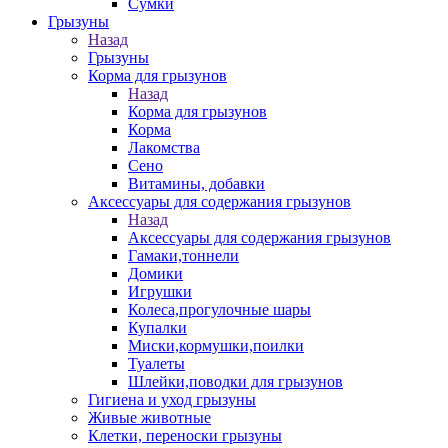
Сумки
Грызуны
Назад
Грызуны
Корма для грызунов
Назад
Корма для грызунов
Корма
Лакомства
Сено
Витамины, добавки
Аксессуары для содержания грызунов
Назад
Аксессуары для содержания грызунов
Гамаки,тоннели
Домики
Игрушки
Колеса,прогулочные шары
Купалки
Миски,кормушки,поилки
Туалеты
Шлейки,поводки для грызунов
Гигиена и уход грызуны
Живые животные
Клетки, переноски грызуны