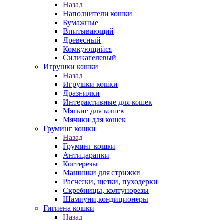
Назад
Наполнители кошки
Бумажные
Впитывающий
Древесный
Комкующийся
Силикагелевый
Игрушки кошки
Назад
Игрушки кошки
Дразнилки
Интерактивные для кошек
Мягкие для кошек
Мячики для кошек
Груминг кошки
Назад
Груминг кошки
Антицарапки
Когтерезы
Машинки для стрижки
Расчески, щетки, пуходерки
Скребницы, колтунорезы
Шампуни,кондиционеры
Гигиена кошки
Назад