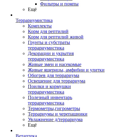
Фильтры и помпы
Ещё
Террариумистика
Комплекты
Корм для рептилий
Корм для рептилий живой
Грунты и субстраты
террариумистика
Декорации и укрытия
террариумистика
Живые змеи и насекомые
Живые ящерицы, амфибии и улитки
Обогрев для террариума
Освещение для террариума
Поилки и кормушки
террариумистика
Полезный инвентарь
террариумистика
Термометры,гигрометры
Террариумы и черепашники
Увлажнение д/террариума
Ещё
Ветаптека