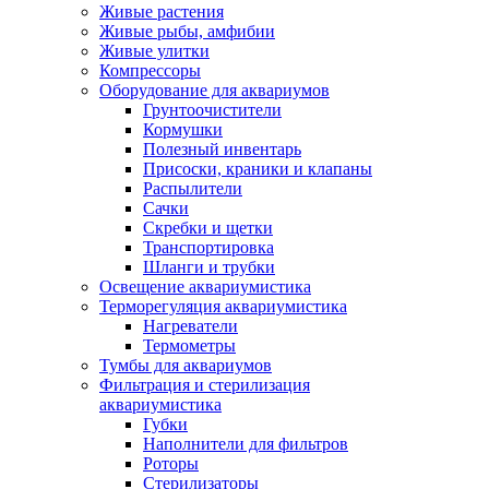
Живые растения
Живые рыбы, амфибии
Живые улитки
Компрессоры
Оборудование для аквариумов
Грунтоочистители
Кормушки
Полезный инвентарь
Присоски, краники и клапаны
Распылители
Сачки
Скребки и щетки
Транспортировка
Шланги и трубки
Освещение аквариумистика
Терморегуляция аквариумистика
Нагреватели
Термометры
Тумбы для аквариумов
Фильтрация и стерилизация
аквариумистика
Губки
Наполнители для фильтров
Роторы
Стерилизаторы