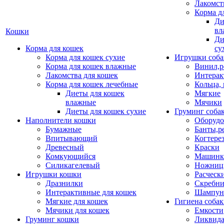
Лакомст
Корма д
Ди
вл
Кошки
Ди
Корма для кошек
су
Корма для кошек сухие
Игрушки соба
Корма для кошек влажные
Винил,р
Лакомства для кошек
Интерак
Корма для кошек лечебные
Кольца,
Диеты для кошек
Мягкие
влажные
Мячики
Диеты для кошек сухие
Груминг соба
Наполнители кошки
Оборудо
Бумажные
Банты,р
Впитывающий
Когтере
Древесный
Краски
Комкующийся
Машинки
Силикагелевый
Ножни
Игрушки кошки
Расческ
Дразнилки
Скребни
Интерактивные для кошек
Шампун
Мягкие для кошек
Гигиена соба
Мячики для кошек
Емкости
Груминг кошки
Ликвида