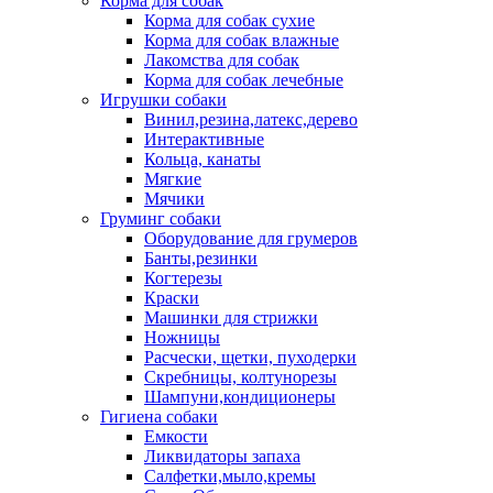
Корма для собак
Корма для собак сухие
Корма для собак влажные
Лакомства для собак
Корма для собак лечебные
Игрушки собаки
Винил,резина,латекс,дерево
Интерактивные
Кольца, канаты
Мягкие
Мячики
Груминг собаки
Оборудование для грумеров
Банты,резинки
Когтерезы
Краски
Машинки для стрижки
Ножницы
Расчески, щетки, пуходерки
Скребницы, колтунорезы
Шампуни,кондиционеры
Гигиена собаки
Емкости
Ликвидаторы запаха
Салфетки,мыло,кремы