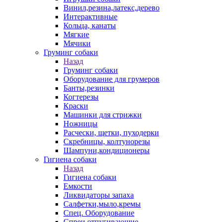
Винил,резина,латекс,дерево
Интерактивные
Кольца, канаты
Мягкие
Мячики
Груминг собаки
Назад
Груминг собаки
Оборудование для грумеров
Банты,резинки
Когтерезы
Краски
Машинки для стрижки
Ножницы
Расчески, щетки, пуходерки
Скребницы, колтунорезы
Шампуни,кондиционеры
Гигиена собаки
Назад
Гигиена собаки
Емкости
Ликвидаторы запаха
Салфетки,мыло,кремы
Спец. Оборудование
Спреи отпугивающие