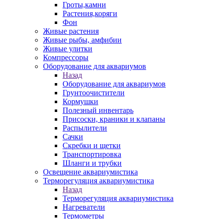
Гроты,камни
Растения,коряги
Фон
Живые растения
Живые рыбы, амфибии
Живые улитки
Компрессоры
Оборудование для аквариумов
Назад
Оборудование для аквариумов
Грунтоочистители
Кормушки
Полезный инвентарь
Присоски, краники и клапаны
Распылители
Сачки
Скребки и щетки
Транспортировка
Шланги и трубки
Освещение аквариумистика
Терморегуляция аквариумистика
Назад
Терморегуляция аквариумистика
Нагреватели
Термометры