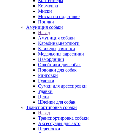
Контейнеры
Кормушки
Миски
Миски на подставке
Поилки
Амуниция собаки
Назад
Амуниция собаки
Карабины,вертлюги
Кликеры, свистки
Медальоны,адресники
Намордники
Ошейники для собак
Поводки для собак
Ринговки
Рулетки
Сумки для дрессировки
Удавки
Цепи
Шлейки для собак
Транспортировка собаки
Назад
Транспортировка собаки
Аксессуары для авто
Переноски