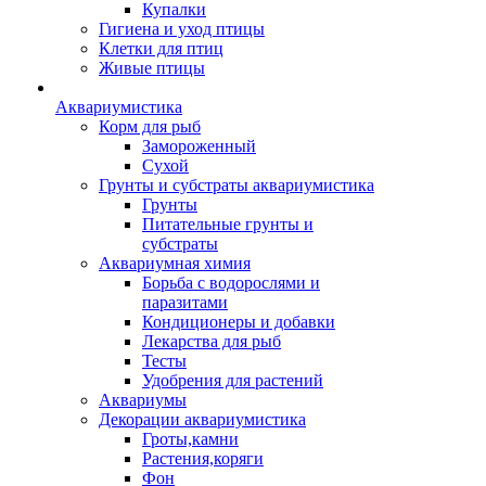
Купалки
Гигиена и уход птицы
Клетки для птиц
Живые птицы
Аквариумистика
Корм для рыб
Замороженный
Сухой
Грунты и субстраты аквариумистика
Грунты
Питательные грунты и
субстраты
Аквариумная химия
Борьба с водорослями и
паразитами
Кондиционеры и добавки
Лекарства для рыб
Тесты
Удобрения для растений
Аквариумы
Декорации аквариумистика
Гроты,камни
Растения,коряги
Фон