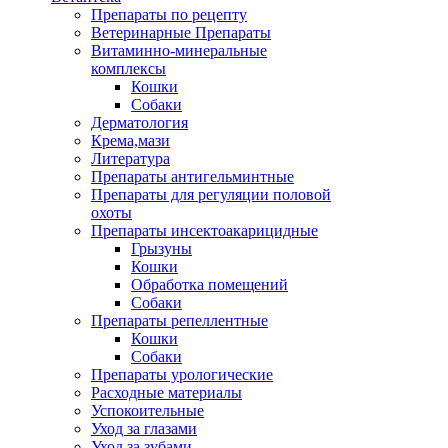
Препараты по рецепту
Ветеринарные Препараты
Витаминно-минеральные
комплексы
Кошки
Собаки
Дерматология
Крема,мази
Литература
Препараты антигельминтные
Препараты для регуляции половой
охоты
Препараты инсектоакарицидные
Грызуны
Кошки
Обработка помещений
Собаки
Препараты репеллентные
Кошки
Собаки
Препараты урологические
Расходные материалы
Успокоительные
Уход за глазами
Уход за зубами