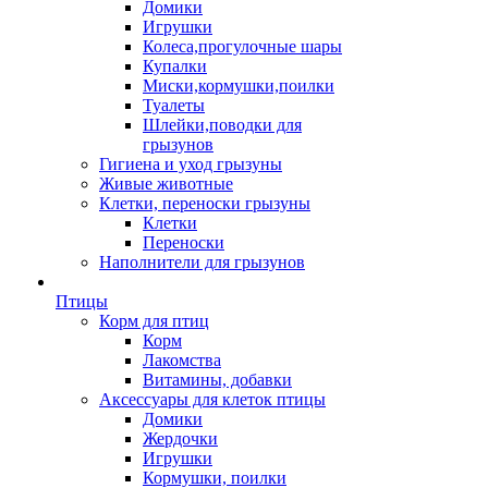
Домики
Игрушки
Колеса,прогулочные шары
Купалки
Миски,кормушки,поилки
Туалеты
Шлейки,поводки для
грызунов
Гигиена и уход грызуны
Живые животные
Клетки, переноски грызуны
Клетки
Переноски
Наполнители для грызунов
Птицы
Корм для птиц
Корм
Лакомства
Витамины, добавки
Аксессуары для клеток птицы
Домики
Жердочки
Игрушки
Кормушки, поилки