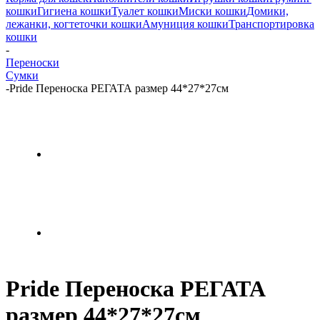
кошки
Гигиена кошки
Туалет кошки
Миски кошки
Домики,
лежанки, когтеточки кошки
Амуниция кошки
Транспортировка
кошки
-
Переноски
Сумки
-
Pride Переноска РЕГАТА размер 44*27*27см
Pride Переноска РЕГАТА
размер 44*27*27см