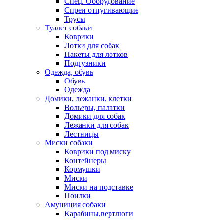
Спец. Оборудование
Спреи отпугивающие
Трусы
Туалет собаки
Коврики
Лотки для собак
Пакеты для лотков
Подгузники
Одежда, обувь
Обувь
Одежда
Домики, лежанки, клетки
Вольеры, палатки
Домики для собак
Лежанки для собак
Лестницы
Миски собаки
Коврики под миску
Контейнеры
Кормушки
Миски
Миски на подставке
Поилки
Амуниция собаки
Карабины,вертлюги