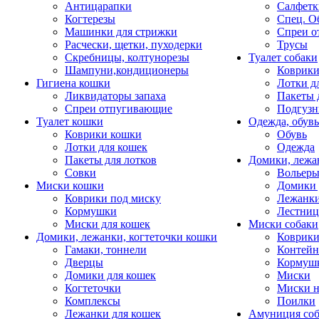
Антицарапки
Салфетк
Когтерезы
Спец. О
Машинки для стрижки
Спреи о
Расчески, щетки, пуходерки
Трусы
Скребницы, колтунорезы
Туалет собаки
Шампуни,кондиционеры
Коврик
Гигиена кошки
Лотки д
Ликвидаторы запаха
Пакеты 
Спреи отпугивающие
Подгузн
Туалет кошки
Одежда, обувь
Коврики кошки
Обувь
Лотки для кошек
Одежда
Пакеты для лотков
Домики, лежа
Совки
Вольеры
Миски кошки
Домики 
Коврики под миску
Лежанки
Кормушки
Лестни
Миски для кошек
Миски собаки
Домики, лежанки, когтеточки кошки
Коврики
Гамаки, тоннели
Контей
Дверцы
Кормуш
Домики для кошек
Миски
Когтеточки
Миски н
Комплексы
Поилки
Лежанки для кошек
Амуниция со