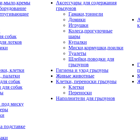
и,мыло,кремы
Аксессуары для содержания
борудование
грызунов
тпугивающие
Гамаки,тоннели
Домики
А
Игрушки
к
и
Колеса,прогулочные
ля собак
шары
для лотков
Купалки
ики
Миски,кормушки,поилки
Туалеты
Шлейки,поводки для
грызунов
Г
нки, клетки
Гигиена и уход грызуны
п
, палатки
Живые животные
К
для собак
Клетки, переноски грызуны
Ж
 для собак
Клетки
цы
Переноски
Наполнители для грызунов
 под миску
неры
ки
а подставке
баки