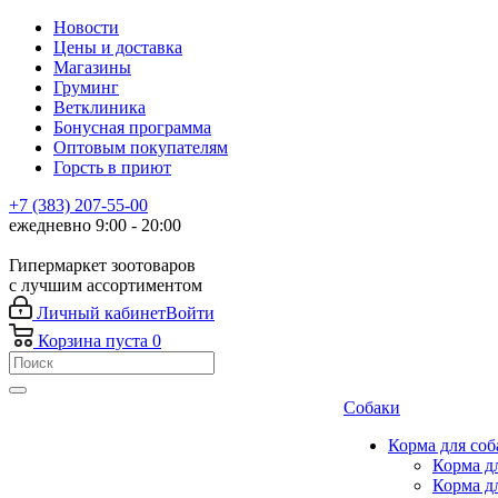
Новости
Цены и доставка
Магазины
Груминг
Ветклиника
Бонусная программа
Оптовым покупателям
Горсть в приют
+7 (383) 207-55-00
ежедневно 9:00 - 20:00
Гипермаркет зоотоваров
с лучшим ассортиментом
Личный кабинет
Войти
Корзина
пуста
0
Собаки
Корма для соб
Корма д
Корма д