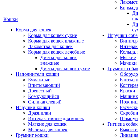
Лакомст
Корма д
Ди
вл
Кошки
Ди
Корма для кошек
су
Корма для кошек сухие
Игрушки соба
Корма для кошек влажные
Винил,р
Лакомства для кошек
Интерак
Корма для кошек лечебные
Кольца,
Диеты для кошек
Мягкие
влажные
Мячики
Диеты для кошек сухие
Груминг соба
Наполнители кошки
Оборудо
Бумажные
Банты,р
Впитывающий
Когтере
Древесный
Краски
Комкующийся
Машинки
Силикагелевый
Ножни
Игрушки кошки
Расческ
Дразнилки
Скребни
Интерактивные для кошек
Шампун
Мягкие для кошек
Гигиена соба
Мячики для кошек
Емкости
Груминг кошки
Ликвида