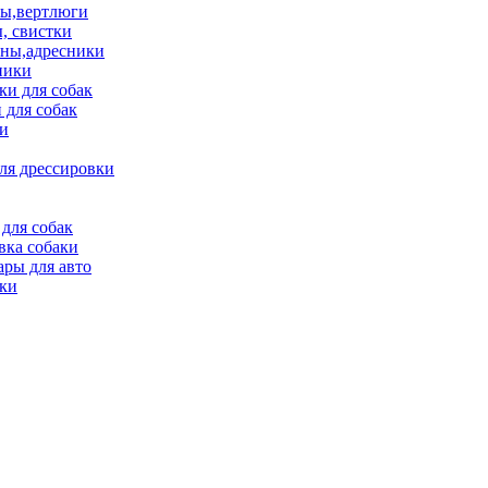
ы,вертлюги
, свистки
ны,адресники
ники
и для собак
 для собак
и
ля дрессировки
для собак
вка собаки
ары для авто
ки