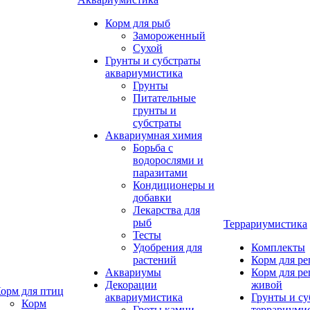
Корм для рыб
Замороженный
Сухой
Грунты и субстраты
аквариумистика
Грунты
Питательные
грунты и
субстраты
Аквариумная химия
Борьба с
водорослями и
паразитами
Кондиционеры и
добавки
Лекарства для
рыб
Террариумистика
Тесты
Удобрения для
Комплекты
растений
Корм для р
Аквариумы
Корм для р
Декорации
живой
орм для птиц
аквариумистика
Грунты и су
Корм
Гроты,камни
террариуми