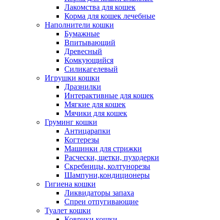
Лакомства для кошек
Корма для кошек лечебные
Наполнители кошки
Бумажные
Впитывающий
Древесный
Комкующийся
Силикагелевый
Игрушки кошки
Дразнилки
Интерактивные для кошек
Мягкие для кошек
Мячики для кошек
Груминг кошки
Антицарапки
Когтерезы
Машинки для стрижки
Расчески, щетки, пуходерки
Скребницы, колтунорезы
Шампуни,кондиционеры
Гигиена кошки
Ликвидаторы запаха
Спреи отпугивающие
Туалет кошки
Коврики кошки