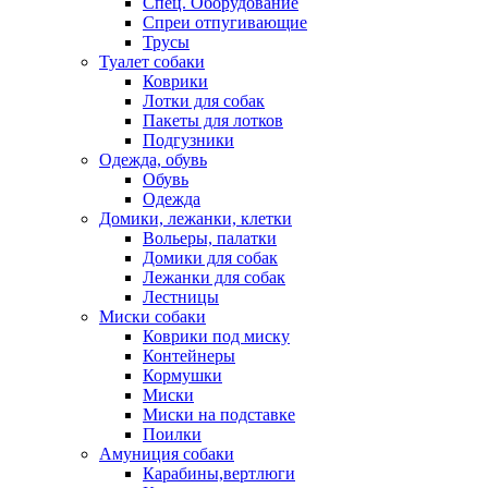
Спец. Оборудование
Спреи отпугивающие
Трусы
Туалет собаки
Коврики
Лотки для собак
Пакеты для лотков
Подгузники
Одежда, обувь
Обувь
Одежда
Домики, лежанки, клетки
Вольеры, палатки
Домики для собак
Лежанки для собак
Лестницы
Миски собаки
Коврики под миску
Контейнеры
Кормушки
Миски
Миски на подставке
Поилки
Амуниция собаки
Карабины,вертлюги