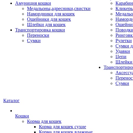
Амуниция кошки
Карабин
Медальоны,адресники,свистки
Кликеры
Намордники для кошек
Медальо
Ошейники для кошек
Наморд
Шлейки для кошек
Ошейник
Транспортировка кошки
Поводки
Переноски
Ринговк
Сумки
Рулетки
Сумки д
Удавки
Цепи
Шлейки 
Транспортиро
Аксессу
Перенос
Сумки
Каталог
Кошки
Корма для кошек
Корма для кошек сухие
Корма для кошек влажные