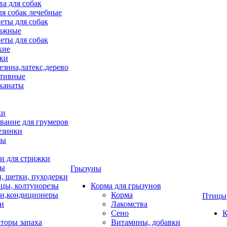
ва для собак
ля собак лечебные
еты для собак
ажные
еты для собак
хие
ки
езина,латекс,дерево
тивные
 канаты
ки
вание для грумеров
езинки
зы
 для стрижки
цы
Грызуны
и, щетки, пуходерки
цы, колтунорезы
Корма для грызунов
и,кондиционеры
Корма
Птицы
ки
Лакомства
Сено
К
торы запаха
Витамины, добавки