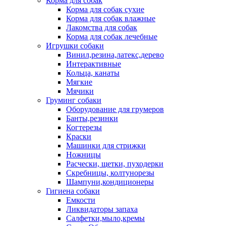
Корма для собак
Корма для собак сухие
Корма для собак влажные
Лакомства для собак
Корма для собак лечебные
Игрушки собаки
Винил,резина,латекс,дерево
Интерактивные
Кольца, канаты
Мягкие
Мячики
Груминг собаки
Оборудование для грумеров
Банты,резинки
Когтерезы
Краски
Машинки для стрижки
Ножницы
Расчески, щетки, пуходерки
Скребницы, колтунорезы
Шампуни,кондиционеры
Гигиена собаки
Емкости
Ликвидаторы запаха
Салфетки,мыло,кремы