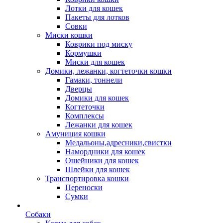
Лотки для кошек
Пакеты для лотков
Совки
Миски кошки
Коврики под миску
Кормушки
Миски для кошек
Домики, лежанки, когтеточки кошки
Гамаки, тоннели
Дверцы
Домики для кошек
Когтеточки
Комплексы
Лежанки для кошек
Амуниция кошки
Медальоны,адресники,свистки
Намордники для кошек
Ошейники для кошек
Шлейки для кошек
Транспортировка кошки
Переноски
Сумки
Собаки