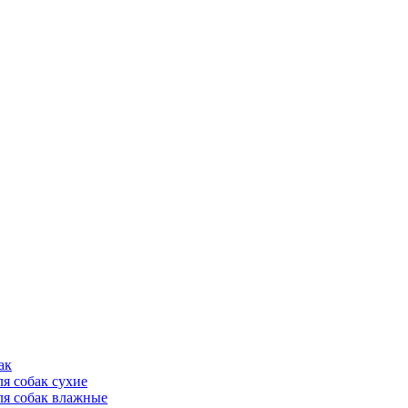
ак
ля собак сухие
ля собак влажные