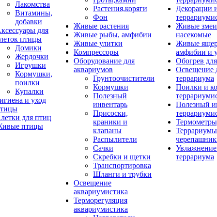
Лакомства
Растения,коряги
Декорации 
Витамины,
Фон
террариуми
добавки
Живые растения
Живые змеи
ксессуары для
Живые рыбы, амфибии
насекомые
леток птицы
Живые улитки
Живые яще
Домики
Компрессоры
амфибии и 
Жердочки
Оборудование для
Обогрев для
Игрушки
аквариумов
Освещение 
Кормушки,
Грунтоочистители
террариума
поилки
Кормушки
Поилки и к
Купалки
Полезный
террариуми
игиена и уход
инвентарь
Полезный и
тицы
Присоски,
террариуми
летки для птиц
краники и
Термометры
ивые птицы
клапаны
Террариумы
Распылители
черепашник
Сачки
Увлажнение 
Скребки и щетки
террариума
Транспортировка
Шланги и трубки
Освещение
аквариумистика
Терморегуляция
аквариумистика