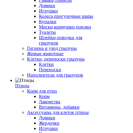
Гамаки,тоннели
Домики
Игрушки
Колеса,прогулочные шары
Купалки
Миски,кормушки,поилки
Туалеты
Шлейки,поводки для
грызунов
Гигиена и уход грызуны
Живые животные
Клетки, переноски грызуны
Клетки
Переноски
Наполнители для грызунов
Птицы
Корм для птиц
Корм
Лакомства
Витамины, добавки
Аксессуары для клеток птицы
Домики
Жердочки
Игрушки