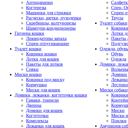
Антицарапки
Салфетк
Когтерезы
Спец. О
Машинки для стрижки
Спреи о
Расчески, щетки, пуходерки
Трусы
Скребницы, колтунорезы
Туалет собаки
Шампуни,кондиционеры
Коврик
Гигиена кошки
Лотки д
Ликвидаторы запаха
Пакеты 
Спреи отпугивающие
Подгузн
Туалет кошки
Одежда, обувь
Коврики кошки
Обувь
Лотки для кошек
Одежда
Пакеты для лотков
Домики, лежа
Совки
Вольеры
Миски кошки
Домики 
Коврики под миску
Лежанки
Кормушки
Лестни
Миски для кошек
Миски собаки
Домики, лежанки, когтеточки кошки
Коврики
Гамаки, тоннели
Контей
Дверцы
Кормуш
Домики для кошек
Миски
Когтеточки
Миски н
Комплексы
Поилки
Лежанки для кошек
Амуниция со