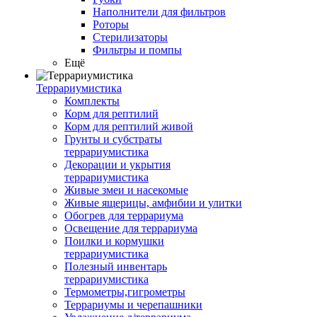
Наполнители для фильтров
Роторы
Стерилизаторы
Фильтры и помпы
Ещё
Террариумистика
Комплекты
Корм для рептилий
Корм для рептилий живой
Грунты и субстраты
террариумистика
Декорации и укрытия
террариумистика
Живые змеи и насекомые
Живые ящерицы, амфибии и улитки
Обогрев для террариума
Освещение для террариума
Поилки и кормушки
террариумистика
Полезный инвентарь
террариумистика
Термометры,гигрометры
Террариумы и черепашники