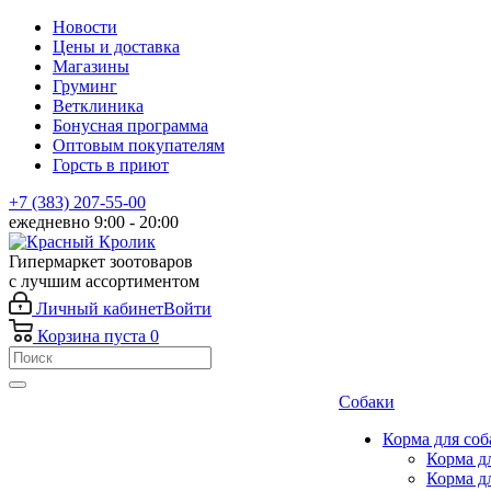
Новости
Цены и доставка
Магазины
Груминг
Ветклиника
Бонусная программа
Оптовым покупателям
Горсть в приют
+7 (383) 207-55-00
ежедневно 9:00 - 20:00
Гипермаркет зоотоваров
с лучшим ассортиментом
Личный кабинет
Войти
Корзина
пуста
0
Собаки
Корма для соб
Корма д
Корма д