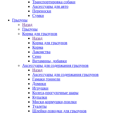
Транспортировка собаки
Аксессуары для авто
Переноски
Сумки
Грызуны
Назад
Грызуны
Корма для грызунов
Назад
Корма для грызунов
Корма
Лакомства
Сено
Витамины, добавки
Аксессуары для содержания грызунов
Назад
Аксессуары для содержания грызунов
Гамаки,тоннели
Домики
Игрушки
Колеса,прогулочные шары
Купалки
Миски,кормушки,поилки
Туалеты
Шлейки,поводки для грызунов