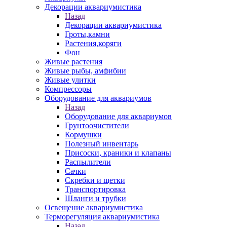
Декорации аквариумистика
Назад
Декорации аквариумистика
Гроты,камни
Растения,коряги
Фон
Живые растения
Живые рыбы, амфибии
Живые улитки
Компрессоры
Оборудование для аквариумов
Назад
Оборудование для аквариумов
Грунтоочистители
Кормушки
Полезный инвентарь
Присоски, краники и клапаны
Распылители
Сачки
Скребки и щетки
Транспортировка
Шланги и трубки
Освещение аквариумистика
Терморегуляция аквариумистика
Назад