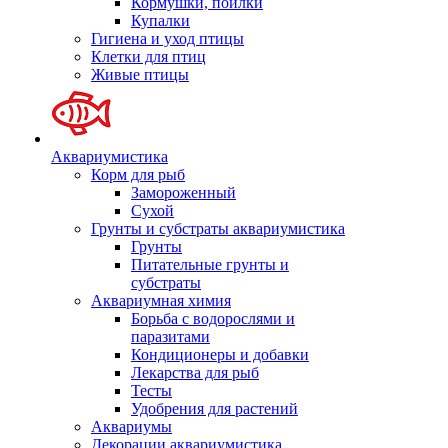
Кормушки, поилки
Купалки
Гигиена и уход птицы
Клетки для птиц
Живые птицы
Аквариумистика
Корм для рыб
Замороженный
Сухой
Грунты и субстраты аквариумистика
Грунты
Питательные грунты и
субстраты
Аквариумная химия
Борьба с водорослями и
паразитами
Кондиционеры и добавки
Лекарства для рыб
Тесты
Удобрения для растений
Аквариумы
Декорации аквариумистика