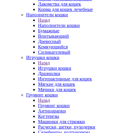
Лакомства для кошек
Корма для кошек лечебные
Наполнители кошки
Назад
Наполнители кошки
Бумажные
Впитывающий
Древесный
Комкующийся
Силикагелевый
Игрушки кошки
Назад
Игрушки кошки
Дразнилки
Интерактивные для кошек
Мягкие для кошек
Мячики для кошек
Груминг кошки
Назад
Груминг кошки
Антицарапки
Когтерезы
Машинки для стрижки
Расчески, щетки, пуходерки
Скребницы, колтунорезы