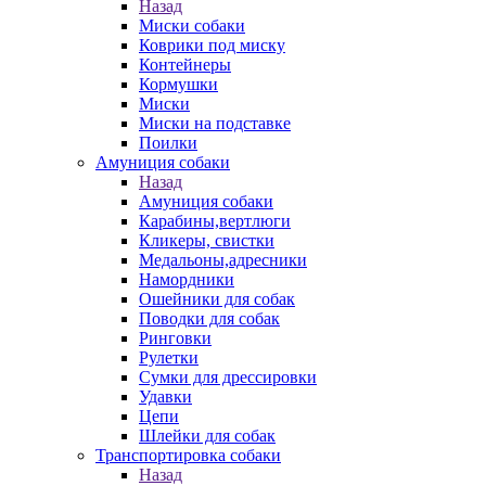
Назад
Миски собаки
Коврики под миску
Контейнеры
Кормушки
Миски
Миски на подставке
Поилки
Амуниция собаки
Назад
Амуниция собаки
Карабины,вертлюги
Кликеры, свистки
Медальоны,адресники
Намордники
Ошейники для собак
Поводки для собак
Ринговки
Рулетки
Сумки для дрессировки
Удавки
Цепи
Шлейки для собак
Транспортировка собаки
Назад