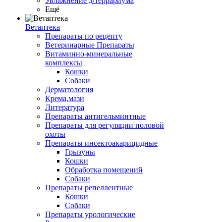
Увлажнение д/террариума
Ещё
Ветаптека
Препараты по рецепту
Ветеринарные Препараты
Витаминно-минеральные
комплексы
Кошки
Собаки
Дерматология
Крема,мази
Литература
Препараты антигельминтные
Препараты для регуляции половой
охоты
Препараты инсектоакарицидные
Грызуны
Кошки
Обработка помещений
Собаки
Препараты репеллентные
Кошки
Собаки
Препараты урологические