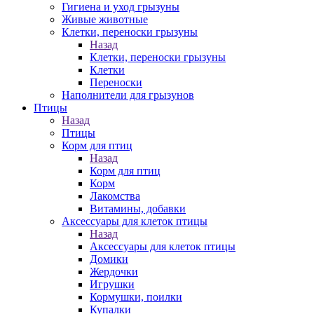
Гигиена и уход грызуны
Живые животные
Клетки, переноски грызуны
Назад
Клетки, переноски грызуны
Клетки
Переноски
Наполнители для грызунов
Птицы
Назад
Птицы
Корм для птиц
Назад
Корм для птиц
Корм
Лакомства
Витамины, добавки
Аксессуары для клеток птицы
Назад
Аксессуары для клеток птицы
Домики
Жердочки
Игрушки
Кормушки, поилки
Купалки