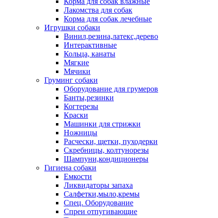
Корма для собак влажные
Лакомства для собак
Корма для собак лечебные
Игрушки собаки
Винил,резина,латекс,дерево
Интерактивные
Кольца, канаты
Мягкие
Мячики
Груминг собаки
Оборудование для грумеров
Банты,резинки
Когтерезы
Краски
Машинки для стрижки
Ножницы
Расчески, щетки, пуходерки
Скребницы, колтунорезы
Шампуни,кондиционеры
Гигиена собаки
Емкости
Ликвидаторы запаха
Салфетки,мыло,кремы
Спец. Оборудование
Спреи отпугивающие