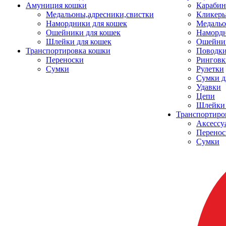
Амуниция кошки
Карабин
Медальоны,адресники,свистки
Кликеры
Намордники для кошек
Медальо
Ошейники для кошек
Наморд
Шлейки для кошек
Ошейник
Транспортировка кошки
Поводки
Переноски
Ринговк
Сумки
Рулетки
Сумки д
Удавки
Цепи
Шлейки 
Транспортиро
Аксессу
Перенос
Сумки