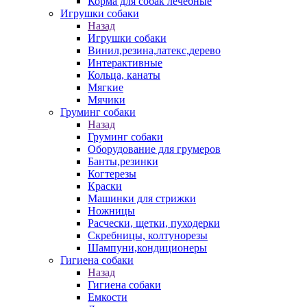
Корма для собак лечебные
Игрушки собаки
Назад
Игрушки собаки
Винил,резина,латекс,дерево
Интерактивные
Кольца, канаты
Мягкие
Мячики
Груминг собаки
Назад
Груминг собаки
Оборудование для грумеров
Банты,резинки
Когтерезы
Краски
Машинки для стрижки
Ножницы
Расчески, щетки, пуходерки
Скребницы, колтунорезы
Шампуни,кондиционеры
Гигиена собаки
Назад
Гигиена собаки
Емкости