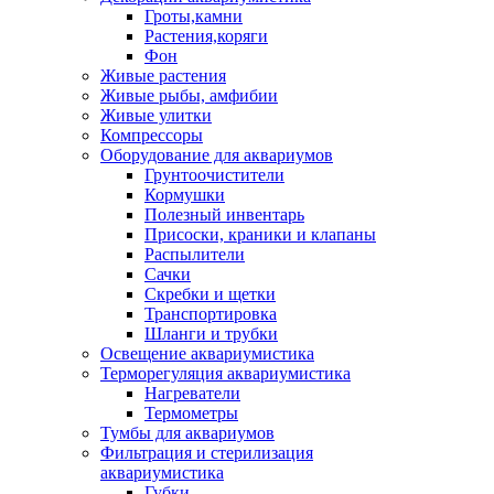
Гроты,камни
Растения,коряги
Фон
Живые растения
Живые рыбы, амфибии
Живые улитки
Компрессоры
Оборудование для аквариумов
Грунтоочистители
Кормушки
Полезный инвентарь
Присоски, краники и клапаны
Распылители
Сачки
Скребки и щетки
Транспортировка
Шланги и трубки
Освещение аквариумистика
Терморегуляция аквариумистика
Нагреватели
Термометры
Тумбы для аквариумов
Фильтрация и стерилизация
аквариумистика
Губки