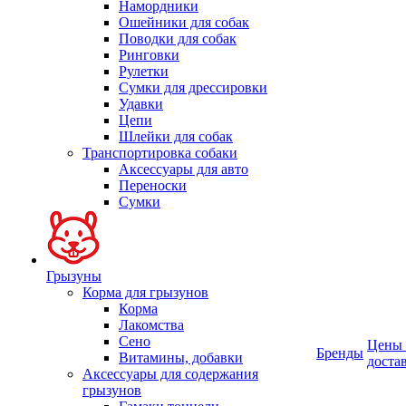
Намордники
Ошейники для собак
Поводки для собак
Ринговки
Рулетки
Сумки для дрессировки
Удавки
Цепи
Шлейки для собак
Транспортировка собаки
Аксессуары для авто
Переноски
Сумки
Грызуны
Корма для грызунов
Корма
Лакомства
Сено
Цены
Бренды
Витамины, добавки
доста
Аксессуары для содержания
грызунов