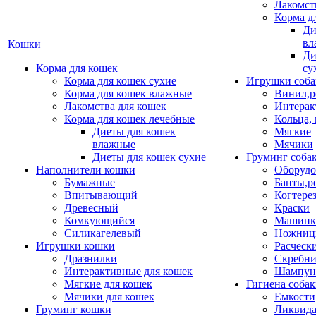
Лакомст
Корма д
Ди
вл
Кошки
Ди
Корма для кошек
су
Корма для кошек сухие
Игрушки соба
Корма для кошек влажные
Винил,р
Лакомства для кошек
Интерак
Корма для кошек лечебные
Кольца,
Диеты для кошек
Мягкие
влажные
Мячики
Диеты для кошек сухие
Груминг соба
Наполнители кошки
Оборудо
Бумажные
Банты,р
Впитывающий
Когтере
Древесный
Краски
Комкующийся
Машинки
Силикагелевый
Ножни
Игрушки кошки
Расческ
Дразнилки
Скребни
Интерактивные для кошек
Шампун
Мягкие для кошек
Гигиена соба
Мячики для кошек
Емкости
Груминг кошки
Ликвида