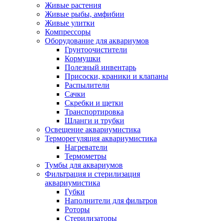
Живые растения
Живые рыбы, амфибии
Живые улитки
Компрессоры
Оборудование для аквариумов
Грунтоочистители
Кормушки
Полезный инвентарь
Присоски, краники и клапаны
Распылители
Сачки
Скребки и щетки
Транспортировка
Шланги и трубки
Освещение аквариумистика
Терморегуляция аквариумистика
Нагреватели
Термометры
Тумбы для аквариумов
Фильтрация и стерилизация
аквариумистика
Губки
Наполнители для фильтров
Роторы
Стерилизаторы