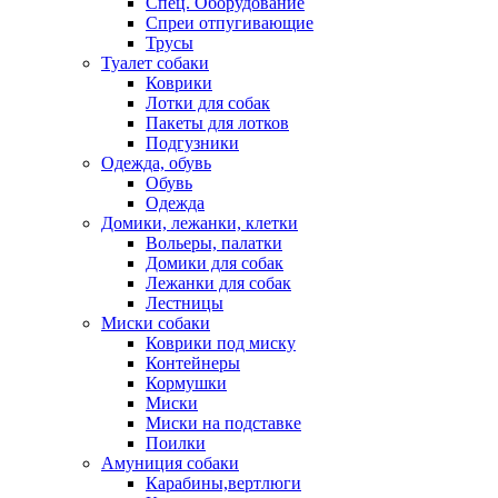
Спец. Оборудование
Спреи отпугивающие
Трусы
Туалет собаки
Коврики
Лотки для собак
Пакеты для лотков
Подгузники
Одежда, обувь
Обувь
Одежда
Домики, лежанки, клетки
Вольеры, палатки
Домики для собак
Лежанки для собак
Лестницы
Миски собаки
Коврики под миску
Контейнеры
Кормушки
Миски
Миски на подставке
Поилки
Амуниция собаки
Карабины,вертлюги