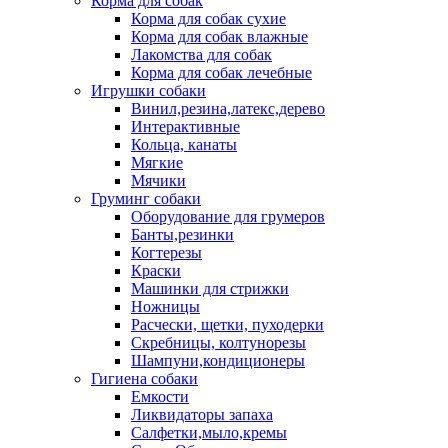
Корма для собак
Корма для собак сухие
Корма для собак влажные
Лакомства для собак
Корма для собак лечебные
Игрушки собаки
Винил,резина,латекс,дерево
Интерактивные
Кольца, канаты
Мягкие
Мячики
Груминг собаки
Оборудование для грумеров
Банты,резинки
Когтерезы
Краски
Машинки для стрижки
Ножницы
Расчески, щетки, пуходерки
Скребницы, колтунорезы
Шампуни,кондиционеры
Гигиена собаки
Емкости
Ликвидаторы запаха
Салфетки,мыло,кремы