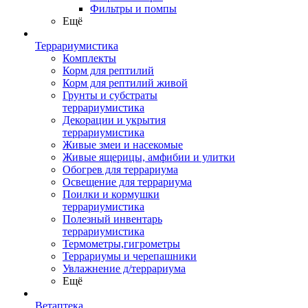
Фильтры и помпы
Ещё
Террариумистика
Комплекты
Корм для рептилий
Корм для рептилий живой
Грунты и субстраты
террариумистика
Декорации и укрытия
террариумистика
Живые змеи и насекомые
Живые ящерицы, амфибии и улитки
Обогрев для террариума
Освещение для террариума
Поилки и кормушки
террариумистика
Полезный инвентарь
террариумистика
Термометры,гигрометры
Террариумы и черепашники
Увлажнение д/террариума
Ещё
Ветаптека