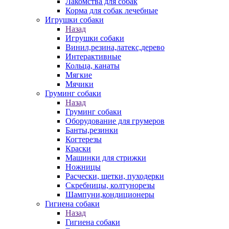
Лакомства для собак
Корма для собак лечебные
Игрушки собаки
Назад
Игрушки собаки
Винил,резина,латекс,дерево
Интерактивные
Кольца, канаты
Мягкие
Мячики
Груминг собаки
Назад
Груминг собаки
Оборудование для грумеров
Банты,резинки
Когтерезы
Краски
Машинки для стрижки
Ножницы
Расчески, щетки, пуходерки
Скребницы, колтунорезы
Шампуни,кондиционеры
Гигиена собаки
Назад
Гигиена собаки