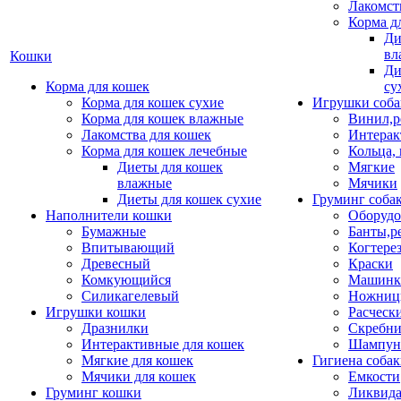
Лакомст
Корма д
Ди
вл
Кошки
Ди
Корма для кошек
су
Корма для кошек сухие
Игрушки соба
Корма для кошек влажные
Винил,р
Лакомства для кошек
Интерак
Корма для кошек лечебные
Кольца,
Диеты для кошек
Мягкие
влажные
Мячики
Диеты для кошек сухие
Груминг соба
Наполнители кошки
Оборудо
Бумажные
Банты,р
Впитывающий
Когтере
Древесный
Краски
Комкующийся
Машинки
Силикагелевый
Ножни
Игрушки кошки
Расческ
Дразнилки
Скребни
Интерактивные для кошек
Шампун
Мягкие для кошек
Гигиена соба
Мячики для кошек
Емкости
Груминг кошки
Ликвида