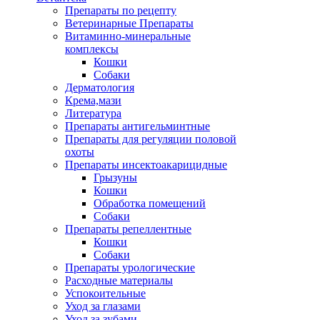
Препараты по рецепту
Ветеринарные Препараты
Витаминно-минеральные
комплексы
Кошки
Собаки
Дерматология
Крема,мази
Литература
Препараты антигельминтные
Препараты для регуляции половой
охоты
Препараты инсектоакарицидные
Грызуны
Кошки
Обработка помещений
Собаки
Препараты репеллентные
Кошки
Собаки
Препараты урологические
Расходные материалы
Успокоительные
Уход за глазами
Уход за зубами