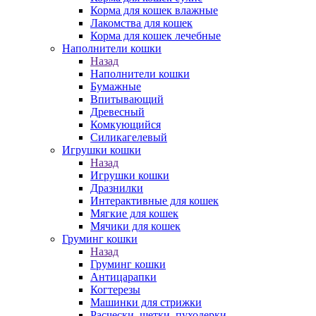
Корма для кошек влажные
Лакомства для кошек
Корма для кошек лечебные
Наполнители кошки
Назад
Наполнители кошки
Бумажные
Впитывающий
Древесный
Комкующийся
Силикагелевый
Игрушки кошки
Назад
Игрушки кошки
Дразнилки
Интерактивные для кошек
Мягкие для кошек
Мячики для кошек
Груминг кошки
Назад
Груминг кошки
Антицарапки
Когтерезы
Машинки для стрижки
Расчески, щетки, пуходерки