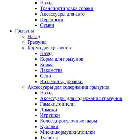
Назад
Транспортировка собаки
Аксессуары для авто
Переноски
Сумки
Грызуны
Назад
Грызуны
Корма для грызунов
Назад
Корма для грызунов
Корма
Лакомства
Сено
Витамины, добавки
Аксессуары для содержания грызунов
Назад
Аксессуары для содержания грызунов
Гамаки,тоннели
Домики
Игрушки
Колеса,прогулочные шары
Купалки
Миски,кормушки,поилки
Туалеты