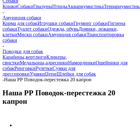
Собаки
Кошки
Собаки
Грызуны
Птицы
Аквариумистика
Террариумистик
-
Амуниция собаки
Корма для собак
Игрушки собаки
Груминг собаки
Гигиена
собаки
Туалет собаки
Одежда, обувь
Домики, лежанки,
клетки
Миски собаки
Амуниция собаки
Транспортировка
собаки
-
Поводки для собак
Карабины,вертлюги
Кликеры,
свистки
Медальоны,адресники
Намордники
Ошейники для
собак
Ринговки
Рулетки
Сумки для
дрессировки
Удавки
Цепи
Шлейки для собак
-
Наша РР Поводок-перестежка 20 капрон
Наша РР Поводок-перестежка 20
капрон