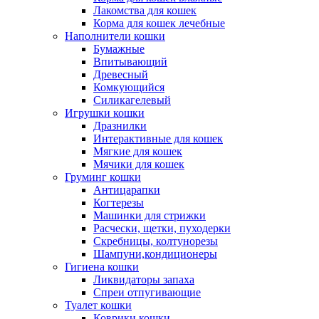
Лакомства для кошек
Корма для кошек лечебные
Наполнители кошки
Бумажные
Впитывающий
Древесный
Комкующийся
Силикагелевый
Игрушки кошки
Дразнилки
Интерактивные для кошек
Мягкие для кошек
Мячики для кошек
Груминг кошки
Антицарапки
Когтерезы
Машинки для стрижки
Расчески, щетки, пуходерки
Скребницы, колтунорезы
Шампуни,кондиционеры
Гигиена кошки
Ликвидаторы запаха
Спреи отпугивающие
Туалет кошки
Коврики кошки