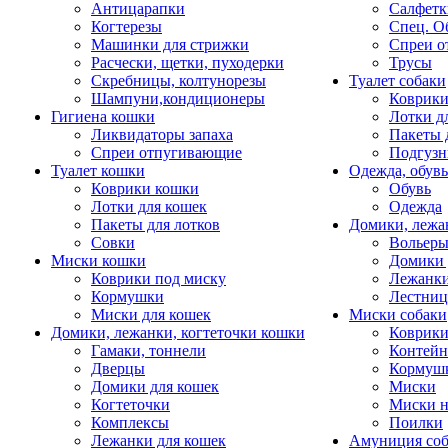
Антицарапки
Салфетк
Когтерезы
Спец. О
Машинки для стрижки
Спреи о
Расчески, щетки, пуходерки
Трусы
Скребницы, колтунорезы
Туалет собаки
Шампуни,кондиционеры
Коврик
Гигиена кошки
Лотки д
Ликвидаторы запаха
Пакеты 
Спреи отпугивающие
Подгузн
Туалет кошки
Одежда, обувь
Коврики кошки
Обувь
Лотки для кошек
Одежда
Пакеты для лотков
Домики, лежа
Совки
Вольеры
Миски кошки
Домики 
Коврики под миску
Лежанки
Кормушки
Лестни
Миски для кошек
Миски собаки
Домики, лежанки, когтеточки кошки
Коврики
Гамаки, тоннели
Контей
Дверцы
Кормуш
Домики для кошек
Миски
Когтеточки
Миски н
Комплексы
Поилки
Лежанки для кошек
Амуниция со