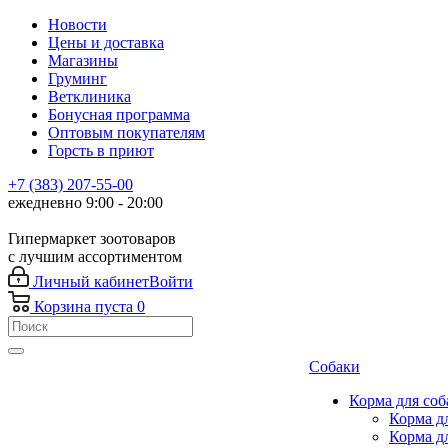
Новости
Цены и доставка
Магазины
Груминг
Ветклиника
Бонусная программа
Оптовым покупателям
Горсть в приют
+7 (383) 207-55-00
ежедневно 9:00 - 20:00
Гипермаркет зоотоваров
с лучшим ассортиментом
Личный кабинет
Войти
Корзина
пуста
0
Собаки
Корма для соб
Корма д
Корма д