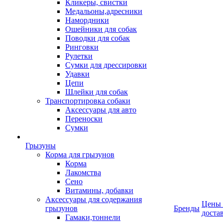
Кликеры, свистки
Медальоны,адресники
Намордники
Ошейники для собак
Поводки для собак
Ринговки
Рулетки
Сумки для дрессировки
Удавки
Цепи
Шлейки для собак
Транспортировка собаки
Аксессуары для авто
Переноски
Сумки
Грызуны
Корма для грызунов
Корма
Лакомства
Сено
Витамины, добавки
Аксессуары для содержания
Цены
грызунов
Бренды
доста
Гамаки,тоннели