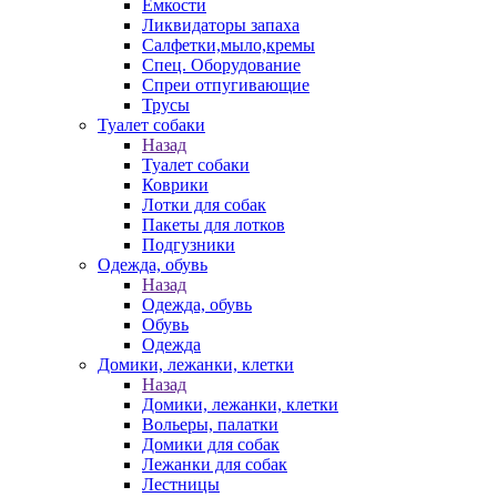
Емкости
Ликвидаторы запаха
Салфетки,мыло,кремы
Спец. Оборудование
Спреи отпугивающие
Трусы
Туалет собаки
Назад
Туалет собаки
Коврики
Лотки для собак
Пакеты для лотков
Подгузники
Одежда, обувь
Назад
Одежда, обувь
Обувь
Одежда
Домики, лежанки, клетки
Назад
Домики, лежанки, клетки
Вольеры, палатки
Домики для собак
Лежанки для собак
Лестницы