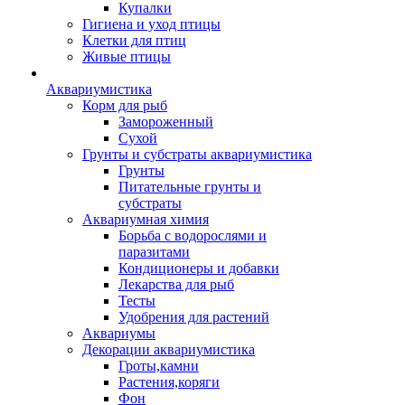
Купалки
Гигиена и уход птицы
Клетки для птиц
Живые птицы
Аквариумистика
Корм для рыб
Замороженный
Сухой
Грунты и субстраты аквариумистика
Грунты
Питательные грунты и
субстраты
Аквариумная химия
Борьба с водорослями и
паразитами
Кондиционеры и добавки
Лекарства для рыб
Тесты
Удобрения для растений
Аквариумы
Декорации аквариумистика
Гроты,камни
Растения,коряги
Фон