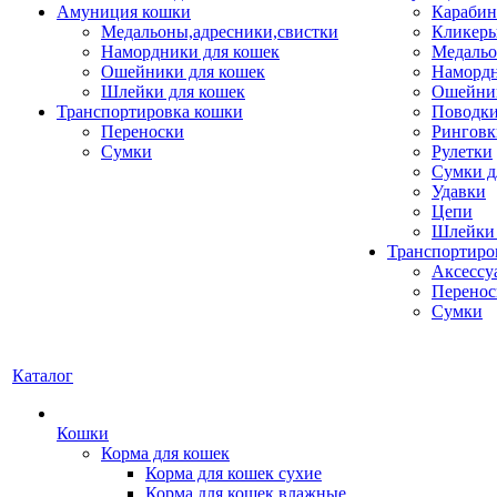
Амуниция кошки
Карабин
Медальоны,адресники,свистки
Кликеры
Намордники для кошек
Медальо
Ошейники для кошек
Наморд
Шлейки для кошек
Ошейник
Транспортировка кошки
Поводки
Переноски
Ринговк
Сумки
Рулетки
Сумки д
Удавки
Цепи
Шлейки 
Транспортиро
Аксессу
Перенос
Сумки
Каталог
Кошки
Корма для кошек
Корма для кошек сухие
Корма для кошек влажные