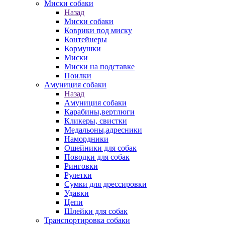
Миски собаки
Назад
Миски собаки
Коврики под миску
Контейнеры
Кормушки
Миски
Миски на подставке
Поилки
Амуниция собаки
Назад
Амуниция собаки
Карабины,вертлюги
Кликеры, свистки
Медальоны,адресники
Намордники
Ошейники для собак
Поводки для собак
Ринговки
Рулетки
Сумки для дрессировки
Удавки
Цепи
Шлейки для собак
Транспортировка собаки