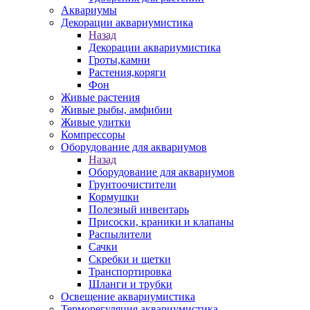
Аквариумы
Декорации аквариумистика
Назад
Декорации аквариумистика
Гроты,камни
Растения,коряги
Фон
Живые растения
Живые рыбы, амфибии
Живые улитки
Компрессоры
Оборудование для аквариумов
Назад
Оборудование для аквариумов
Грунтоочистители
Кормушки
Полезный инвентарь
Присоски, краники и клапаны
Распылители
Сачки
Скребки и щетки
Транспортировка
Шланги и трубки
Освещение аквариумистика
Терморегуляция аквариумистика