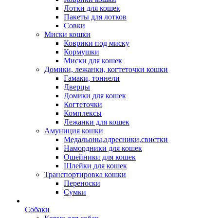
Лотки для кошек
Пакеты для лотков
Совки
Миски кошки
Коврики под миску
Кормушки
Миски для кошек
Домики, лежанки, когтеточки кошки
Гамаки, тоннели
Дверцы
Домики для кошек
Когтеточки
Комплексы
Лежанки для кошек
Амуниция кошки
Медальоны,адресники,свистки
Намордники для кошек
Ошейники для кошек
Шлейки для кошек
Транспортировка кошки
Переноски
Сумки
Собаки