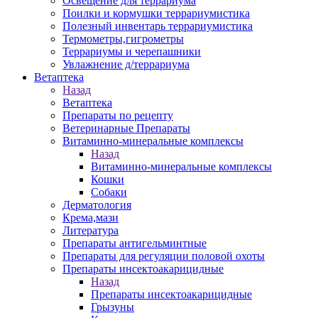
Освещение для террариума
Поилки и кормушки террариумистика
Полезный инвентарь террариумистика
Термометры,гигрометры
Террариумы и черепашники
Увлажнение д/террариума
Ветаптека
Назад
Ветаптека
Препараты по рецепту
Ветеринарные Препараты
Витаминно-минеральные комплексы
Назад
Витаминно-минеральные комплексы
Кошки
Собаки
Дерматология
Крема,мази
Литература
Препараты антигельминтные
Препараты для регуляции половой охоты
Препараты инсектоакарицидные
Назад
Препараты инсектоакарицидные
Грызуны