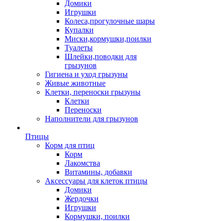
Домики
Игрушки
Колеса,прогулочные шары
Купалки
Миски,кормушки,поилки
Туалеты
Шлейки,поводки для
грызунов
Гигиена и уход грызуны
Живые животные
Клетки, переноски грызуны
Клетки
Переноски
Наполнители для грызунов
Птицы
Корм для птиц
Корм
Лакомства
Витамины, добавки
Аксессуары для клеток птицы
Домики
Жердочки
Игрушки
Кормушки, поилки