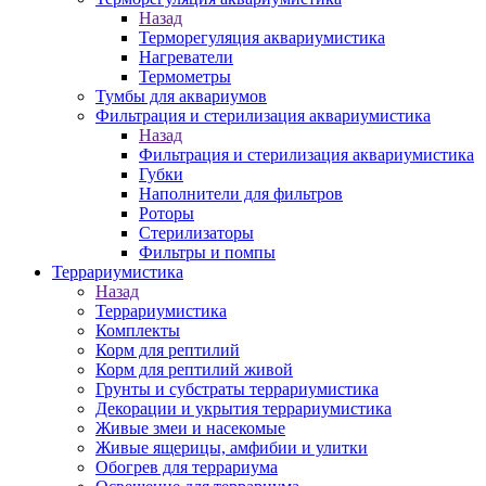
Назад
Терморегуляция аквариумистика
Нагреватели
Термометры
Тумбы для аквариумов
Фильтрация и стерилизация аквариумистика
Назад
Фильтрация и стерилизация аквариумистика
Губки
Наполнители для фильтров
Роторы
Стерилизаторы
Фильтры и помпы
Террариумистика
Назад
Террариумистика
Комплекты
Корм для рептилий
Корм для рептилий живой
Грунты и субстраты террариумистика
Декорации и укрытия террариумистика
Живые змеи и насекомые
Живые ящерицы, амфибии и улитки
Обогрев для террариума