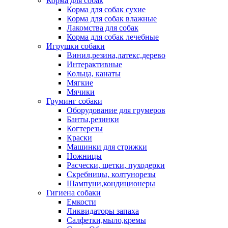
Корма для собак
Корма для собак сухие
Корма для собак влажные
Лакомства для собак
Корма для собак лечебные
Игрушки собаки
Винил,резина,латекс,дерево
Интерактивные
Кольца, канаты
Мягкие
Мячики
Груминг собаки
Оборудование для грумеров
Банты,резинки
Когтерезы
Краски
Машинки для стрижки
Ножницы
Расчески, щетки, пуходерки
Скребницы, колтунорезы
Шампуни,кондиционеры
Гигиена собаки
Емкости
Ликвидаторы запаха
Салфетки,мыло,кремы