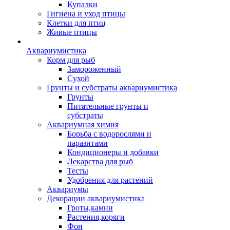
Купалки
Гигиена и уход птицы
Клетки для птиц
Живые птицы
Аквариумистика
Корм для рыб
Замороженный
Сухой
Грунты и субстраты аквариумистика
Грунты
Питательные грунты и
субстраты
Аквариумная химия
Борьба с водорослями и
паразитами
Кондиционеры и добавки
Лекарства для рыб
Тесты
Удобрения для растений
Аквариумы
Декорации аквариумистика
Гроты,камни
Растения,коряги
Фон