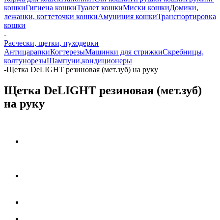
кошки
Гигиена кошки
Туалет кошки
Миски кошки
Домики,
лежанки, когтеточки кошки
Амуниция кошки
Транспортировка
кошки
-
Расчески, щетки, пуходерки
Антицарапки
Когтерезы
Машинки для стрижки
Скребницы,
колтунорезы
Шампуни,кондиционеры
-
Щетка DeLIGHT резиновая (мет.зуб) на руку
Щетка DeLIGHT резиновая (мет.зуб)
на руку