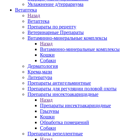
Увлажнение д/террариума
Ветаптека
Назад
Ветаптека
Препараты по рецепту
Ветеринарные Препараты
Витаминно-минеральные комплексы
Назад
Витаминно-минеральные комплексы
Кошки
Собаки
Дерматология
Крема,мази
Литература
Препараты антигельминтные
Препараты для регуляции половой охоты
Препараты инсектоакарицидные
Назад
Препараты инсектоакарицидные
Грызуны
Кошки
Обработка помещений
Собаки
Препараты репеллентные
Назад