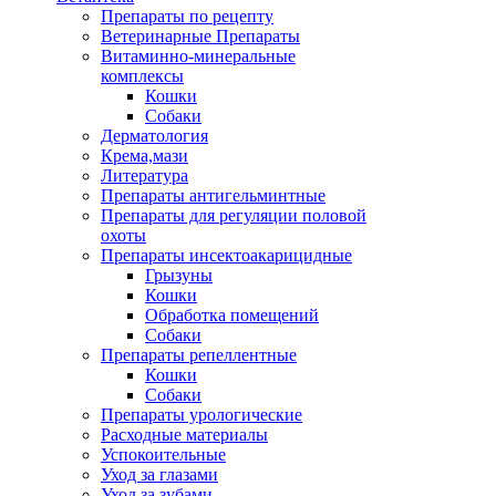
Препараты по рецепту
Ветеринарные Препараты
Витаминно-минеральные
комплексы
Кошки
Собаки
Дерматология
Крема,мази
Литература
Препараты антигельминтные
Препараты для регуляции половой
охоты
Препараты инсектоакарицидные
Грызуны
Кошки
Обработка помещений
Собаки
Препараты репеллентные
Кошки
Собаки
Препараты урологические
Расходные материалы
Успокоительные
Уход за глазами
Уход за зубами