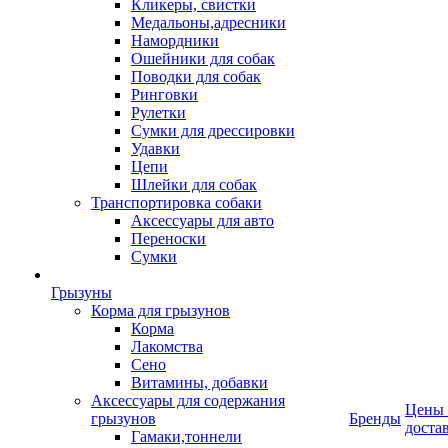
Кликеры, свистки
Медальоны,адресники
Намордники
Ошейники для собак
Поводки для собак
Ринговки
Рулетки
Сумки для дрессировки
Удавки
Цепи
Шлейки для собак
Транспортировка собаки
Аксессуары для авто
Переноски
Сумки
Грызуны
Корма для грызунов
Корма
Лакомства
Сено
Витамины, добавки
Аксессуары для содержания
Цены
грызунов
Бренды
доста
Гамаки,тоннели