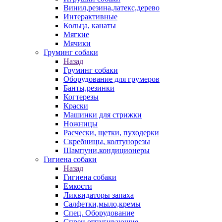
Винил,резина,латекс,дерево
Интерактивные
Кольца, канаты
Мягкие
Мячики
Груминг собаки
Назад
Груминг собаки
Оборудование для грумеров
Банты,резинки
Когтерезы
Краски
Машинки для стрижки
Ножницы
Расчески, щетки, пуходерки
Скребницы, колтунорезы
Шампуни,кондиционеры
Гигиена собаки
Назад
Гигиена собаки
Емкости
Ликвидаторы запаха
Салфетки,мыло,кремы
Спец. Оборудование
Спреи отпугивающие