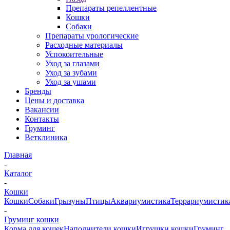
Препараты репеллентные
Кошки
Собаки
Препараты урологические
Расходные материалы
Успокоительные
Уход за глазами
Уход за зубами
Уход за ушами
Бренды
Цены и доставка
Вакансии
Контакты
Груминг
Ветклиника
Главная
-
Каталог
-
Кошки
Кошки
Собаки
Грызуны
Птицы
Аквариумистика
Террариумистик
-
Груминг кошки
Корма для кошек
Наполнители кошки
Игрушки кошки
Груминг