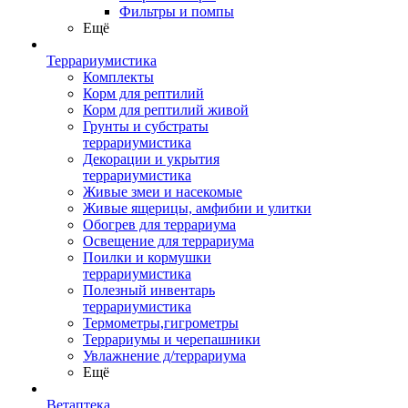
Фильтры и помпы
Ещё
Террариумистика
Комплекты
Корм для рептилий
Корм для рептилий живой
Грунты и субстраты
террариумистика
Декорации и укрытия
террариумистика
Живые змеи и насекомые
Живые ящерицы, амфибии и улитки
Обогрев для террариума
Освещение для террариума
Поилки и кормушки
террариумистика
Полезный инвентарь
террариумистика
Термометры,гигрометры
Террариумы и черепашники
Увлажнение д/террариума
Ещё
Ветаптека