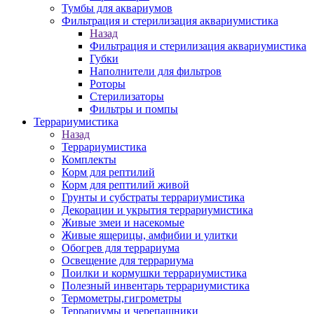
Тумбы для аквариумов
Фильтрация и стерилизация аквариумистика
Назад
Фильтрация и стерилизация аквариумистика
Губки
Наполнители для фильтров
Роторы
Стерилизаторы
Фильтры и помпы
Террариумистика
Назад
Террариумистика
Комплекты
Корм для рептилий
Корм для рептилий живой
Грунты и субстраты террариумистика
Декорации и укрытия террариумистика
Живые змеи и насекомые
Живые ящерицы, амфибии и улитки
Обогрев для террариума
Освещение для террариума
Поилки и кормушки террариумистика
Полезный инвентарь террариумистика
Термометры,гигрометры
Террариумы и черепашники