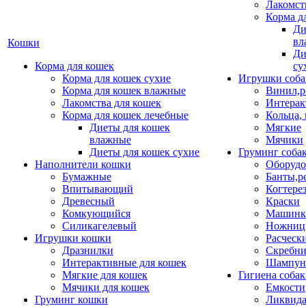
Лакомст
Корма д
Ди
вл
Кошки
Ди
Корма для кошек
су
Корма для кошек сухие
Игрушки соба
Корма для кошек влажные
Винил,р
Лакомства для кошек
Интерак
Корма для кошек лечебные
Кольца,
Диеты для кошек
Мягкие
влажные
Мячики
Диеты для кошек сухие
Груминг соба
Наполнители кошки
Оборудо
Бумажные
Банты,р
Впитывающий
Когтере
Древесный
Краски
Комкующийся
Машинки
Силикагелевый
Ножни
Игрушки кошки
Расческ
Дразнилки
Скребни
Интерактивные для кошек
Шампун
Мягкие для кошек
Гигиена соба
Мячики для кошек
Емкости
Груминг кошки
Ликвида