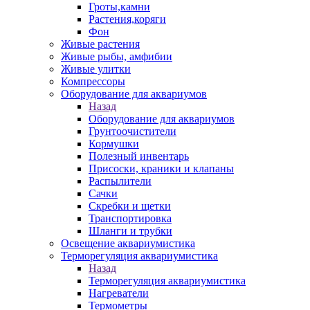
Гроты,камни
Растения,коряги
Фон
Живые растения
Живые рыбы, амфибии
Живые улитки
Компрессоры
Оборудование для аквариумов
Назад
Оборудование для аквариумов
Грунтоочистители
Кормушки
Полезный инвентарь
Присоски, краники и клапаны
Распылители
Сачки
Скребки и щетки
Транспортировка
Шланги и трубки
Освещение аквариумистика
Терморегуляция аквариумистика
Назад
Терморегуляция аквариумистика
Нагреватели
Термометры