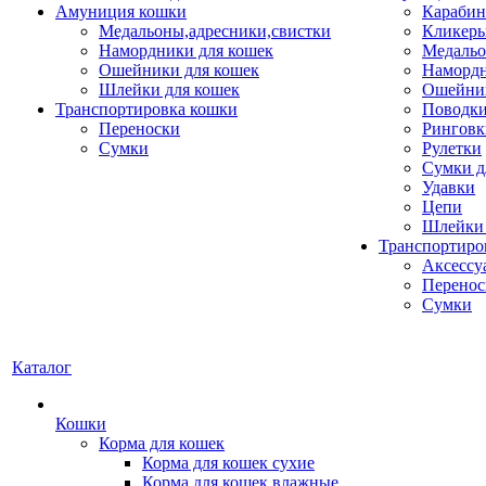
Амуниция кошки
Карабин
Медальоны,адресники,свистки
Кликеры
Намордники для кошек
Медальо
Ошейники для кошек
Наморд
Шлейки для кошек
Ошейник
Транспортировка кошки
Поводки
Переноски
Ринговк
Сумки
Рулетки
Сумки д
Удавки
Цепи
Шлейки 
Транспортиро
Аксессу
Перенос
Сумки
Каталог
Кошки
Корма для кошек
Корма для кошек сухие
Корма для кошек влажные