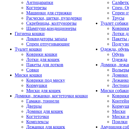
Антицарапки
Салфетк
Когтерезы
Спец. О
Машинки для стрижки
Спреи о
Расчески, щетки, пуходерки
Трусы
Скребницы, колтунорезы
Туалет собаки
Шампуни,кондиционеры
Коврик
Гигиена кошки
Лотки д
Ликвидаторы запаха
Пакеты 
Спреи отпугивающие
Подгузн
Туалет кошки
Одежда, обувь
Коврики кошки
Обувь
Лотки для кошек
Одежда
Пакеты для лотков
Домики, лежа
Совки
Вольеры
Миски кошки
Домики 
Коврики под миску
Лежанки
Кормушки
Лестни
Миски для кошек
Миски собаки
Домики, лежанки, когтеточки кошки
Коврики
Гамаки, тоннели
Контей
Дверцы
Кормуш
Домики для кошек
Миски
Когтеточки
Миски н
Комплексы
Поилки
Лежанки для кошек
Амуниция со