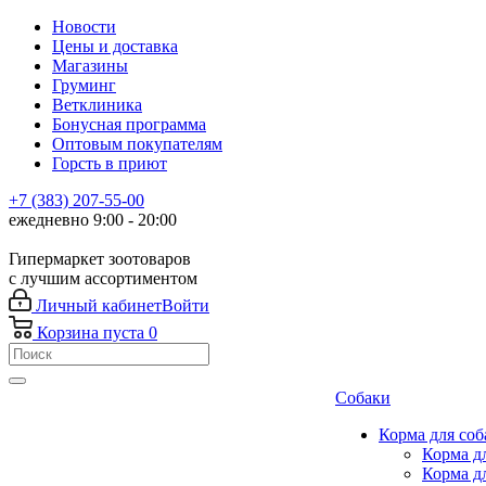
Новости
Цены и доставка
Магазины
Груминг
Ветклиника
Бонусная программа
Оптовым покупателям
Горсть в приют
+7 (383) 207-55-00
ежедневно 9:00 - 20:00
Гипермаркет зоотоваров
с лучшим ассортиментом
Личный кабинет
Войти
Корзина
пуста
0
Собаки
Корма для соб
Корма д
Корма д