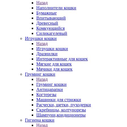
Назад
Наполнители кошки
Бумажные
Впитывающий
Древесный
Комкующийся
Силикагелевый
Игрушки кошки
Назад
Игрушки кошки
Дразнилки
Интерактивные для кошек
Мягкие для кошек
Мячики для кошек
Груминг кошки
Назад
Груминг кошки
Антицарапки
Когтерезы
Машинки для стрижки
Расчески, щетки, пуходерки
Скребницы, колтунорезы
Шампуни,кондиционеры
Гигиена кошки
Назад