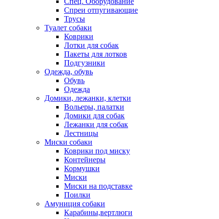
Спец. Оборудование
Спреи отпугивающие
Трусы
Туалет собаки
Коврики
Лотки для собак
Пакеты для лотков
Подгузники
Одежда, обувь
Обувь
Одежда
Домики, лежанки, клетки
Вольеры, палатки
Домики для собак
Лежанки для собак
Лестницы
Миски собаки
Коврики под миску
Контейнеры
Кормушки
Миски
Миски на подставке
Поилки
Амуниция собаки
Карабины,вертлюги