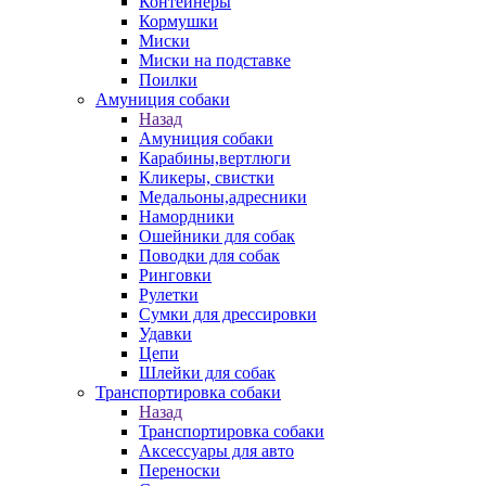
Контейнеры
Кормушки
Миски
Миски на подставке
Поилки
Амуниция собаки
Назад
Амуниция собаки
Карабины,вертлюги
Кликеры, свистки
Медальоны,адресники
Намордники
Ошейники для собак
Поводки для собак
Ринговки
Рулетки
Сумки для дрессировки
Удавки
Цепи
Шлейки для собак
Транспортировка собаки
Назад
Транспортировка собаки
Аксессуары для авто
Переноски