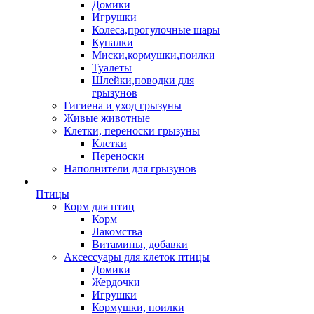
Домики
Игрушки
Колеса,прогулочные шары
Купалки
Миски,кормушки,поилки
Туалеты
Шлейки,поводки для
грызунов
Гигиена и уход грызуны
Живые животные
Клетки, переноски грызуны
Клетки
Переноски
Наполнители для грызунов
Птицы
Корм для птиц
Корм
Лакомства
Витамины, добавки
Аксессуары для клеток птицы
Домики
Жердочки
Игрушки
Кормушки, поилки