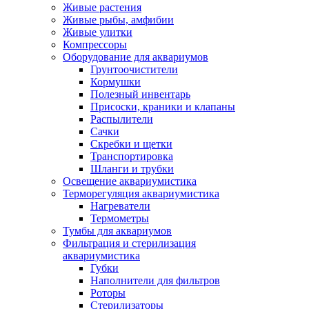
Живые растения
Живые рыбы, амфибии
Живые улитки
Компрессоры
Оборудование для аквариумов
Грунтоочистители
Кормушки
Полезный инвентарь
Присоски, краники и клапаны
Распылители
Сачки
Скребки и щетки
Транспортировка
Шланги и трубки
Освещение аквариумистика
Терморегуляция аквариумистика
Нагреватели
Термометры
Тумбы для аквариумов
Фильтрация и стерилизация
аквариумистика
Губки
Наполнители для фильтров
Роторы
Стерилизаторы