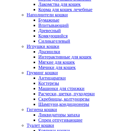
Лакомства для кошек
Корма для кошек лечебные
Наполнители кошки
Бумажные
Впитывающий
Древесный
Комкующийся
Силикагелевый
Игрушки кошки
Дразнилки
Интерактивные для кошек
Мягкие для кошек
Мячики для кошек
Груминг кошки
Антицарапки
Когтерезы
Машинки для стрижки
Расчески, щетки, пуходерки
Скребницы, колтунорезы
Шампуни,кондиционеры
Гигиена кошки
Ликвидаторы запаха
Спреи отпугивающие
Туалет кошки
Коврики кошки