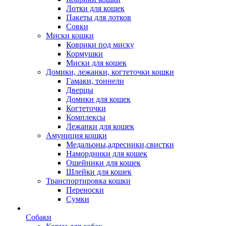
Лотки для кошек
Пакеты для лотков
Совки
Миски кошки
Коврики под миску
Кормушки
Миски для кошек
Домики, лежанки, когтеточки кошки
Гамаки, тоннели
Дверцы
Домики для кошек
Когтеточки
Комплексы
Лежанки для кошек
Амуниция кошки
Медальоны,адресники,свистки
Намордники для кошек
Ошейники для кошек
Шлейки для кошек
Транспортировка кошки
Переноски
Сумки
Собаки