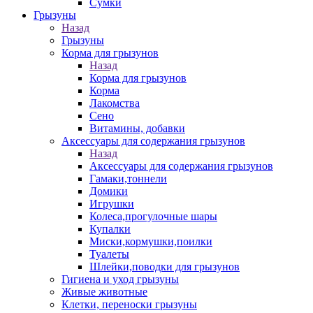
Сумки
Грызуны
Назад
Грызуны
Корма для грызунов
Назад
Корма для грызунов
Корма
Лакомства
Сено
Витамины, добавки
Аксессуары для содержания грызунов
Назад
Аксессуары для содержания грызунов
Гамаки,тоннели
Домики
Игрушки
Колеса,прогулочные шары
Купалки
Миски,кормушки,поилки
Туалеты
Шлейки,поводки для грызунов
Гигиена и уход грызуны
Живые животные
Клетки, переноски грызуны