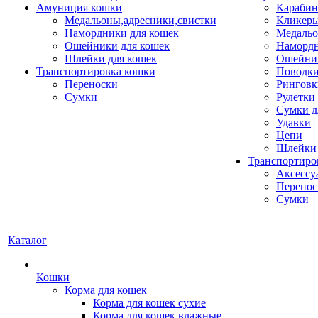
Амуниция кошки
Карабин
Медальоны,адресники,свистки
Кликеры
Намордники для кошек
Медальо
Ошейники для кошек
Наморд
Шлейки для кошек
Ошейник
Транспортировка кошки
Поводки
Переноски
Ринговк
Сумки
Рулетки
Сумки д
Удавки
Цепи
Шлейки 
Транспортиро
Аксессу
Перенос
Сумки
Каталог
Кошки
Корма для кошек
Корма для кошек сухие
Корма для кошек влажные