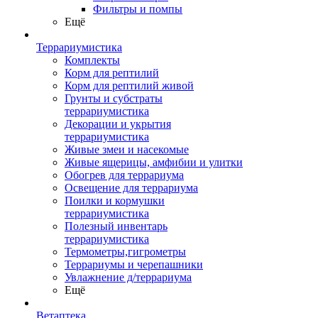
Фильтры и помпы
Ещё
Террариумистика
Комплекты
Корм для рептилий
Корм для рептилий живой
Грунты и субстраты
террариумистика
Декорации и укрытия
террариумистика
Живые змеи и насекомые
Живые ящерицы, амфибии и улитки
Обогрев для террариума
Освещение для террариума
Поилки и кормушки
террариумистика
Полезный инвентарь
террариумистика
Термометры,гигрометры
Террариумы и черепашники
Увлажнение д/террариума
Ещё
Ветаптека