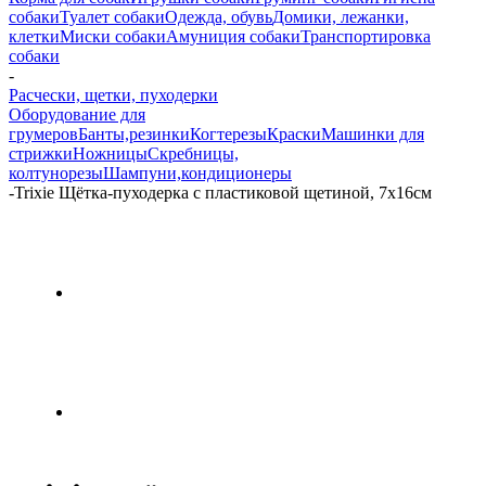
собаки
Туалет собаки
Одежда, обувь
Домики, лежанки,
клетки
Миски собаки
Амуниция собаки
Транспортировка
собаки
-
Расчески, щетки, пуходерки
Оборудование для
грумеров
Банты,резинки
Когтерезы
Краски
Машинки для
стрижки
Ножницы
Скребницы,
колтунорезы
Шампуни,кондиционеры
-
Trixie Щётка-пуходерка с пластиковой щетиной, 7х16см