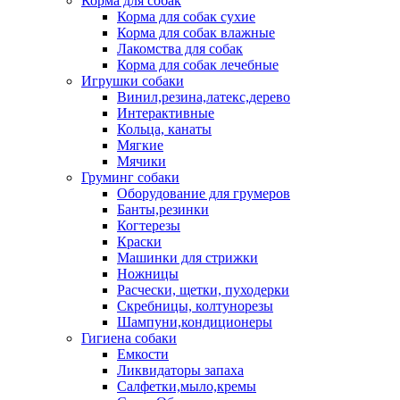
Корма для собак
Корма для собак сухие
Корма для собак влажные
Лакомства для собак
Корма для собак лечебные
Игрушки собаки
Винил,резина,латекс,дерево
Интерактивные
Кольца, канаты
Мягкие
Мячики
Груминг собаки
Оборудование для грумеров
Банты,резинки
Когтерезы
Краски
Машинки для стрижки
Ножницы
Расчески, щетки, пуходерки
Скребницы, колтунорезы
Шампуни,кондиционеры
Гигиена собаки
Емкости
Ликвидаторы запаха
Салфетки,мыло,кремы