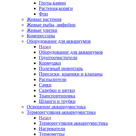
Гроты,камни
Растения,коряги
Фон
Живые растения
Живые рыбы, амфибии
Живые улитки
Компрессоры
Оборудование для аквариумов
Назад
Оборудование для аквариумов
Грунтоочистители
Кормушки
Полезный инвентарь
Присоски, краники и клапаны
Распылители
Сачки
Скребки и щетки
Транспортировка
Шланги и трубки
Освещение аквариумистика
Терморегуляция аквариумистика
Назад
Терморегуляция аквариумистика
Нагреватели
Термометры