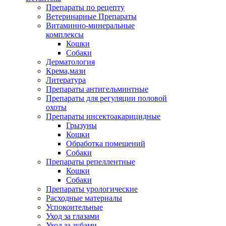
Препараты по рецепту
Ветеринарные Препараты
Витаминно-минеральные
комплексы
Кошки
Собаки
Дерматология
Крема,мази
Литература
Препараты антигельминтные
Препараты для регуляции половой
охоты
Препараты инсектоакарицидные
Грызуны
Кошки
Обработка помещений
Собаки
Препараты репеллентные
Кошки
Собаки
Препараты урологические
Расходные материалы
Успокоительные
Уход за глазами
Уход за зубами