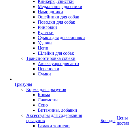
Кликеры, свистки
Медальоны,адресники
Намордники
Ошейники для собак
Поводки для собак
Ринговки
Рулетки
Сумки для дрессировки
Удавки
Цепи
Шлейки для собак
Транспортировка собаки
Аксессуары для авто
Переноски
Сумки
Грызуны
Корма для грызунов
Корма
Лакомства
Сено
Витамины, добавки
Аксессуары для содержания
Цены
грызунов
Бренды
доста
Гамаки,тоннели