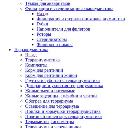
Тумбы для аквариумов
Фильтрация и стерилизация аквариумистика
Назад
Фильтрация и стерилизация аквариумистика
Губки
Наполнители для фильтров
Роторы
Стерилизаторы
Фильтры и помпы
Террариумистика
Назад
Террариумистика
Комплекты
Корм для рептилий
Корм для рептилий живой
Грунты и субстраты террариумистика
Декорации и укрытия террариумистика
Живые змеи и насекомые
Живые ящерицы, амфибии и улитки
Обогрев для террариума
Освещение для террариума
Поилки и кормушки террариумистика
Полезный инвентарь террариумистика
Термометры,гигрометры
Террариумы и черепашники