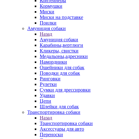
Контейнеры
Кормушки
Миски
Миски на подставке
Поилки
Амуниция собаки
Назад
Амуниция собаки
Карабины,вертлюги
Кликеры, свистки
Медальоны,адресники
Намордники
Ошейники для собак
Поводки для собак
Ринговки
Рулетки
Сумки для дрессировки
Удавки
Цепи
Шлейки для собак
Транспортировка собаки
Назад
Транспортировка собаки
Аксессуары для авто
Переноски