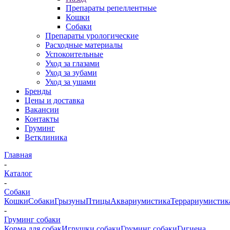
Препараты репеллентные
Кошки
Собаки
Препараты урологические
Расходные материалы
Успокоительные
Уход за глазами
Уход за зубами
Уход за ушами
Бренды
Цены и доставка
Вакансии
Контакты
Груминг
Ветклиника
Главная
-
Каталог
-
Собаки
Кошки
Собаки
Грызуны
Птицы
Аквариумистика
Террариумистик
-
Груминг собаки
Корма для собак
Игрушки собаки
Груминг собаки
Гигиена