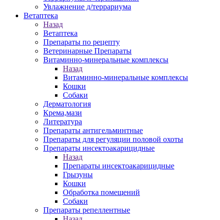
Увлажнение д/террариума
Ветаптека
Назад
Ветаптека
Препараты по рецепту
Ветеринарные Препараты
Витаминно-минеральные комплексы
Назад
Витаминно-минеральные комплексы
Кошки
Собаки
Дерматология
Крема,мази
Литература
Препараты антигельминтные
Препараты для регуляции половой охоты
Препараты инсектоакарицидные
Назад
Препараты инсектоакарицидные
Грызуны
Кошки
Обработка помещений
Собаки
Препараты репеллентные
Назад