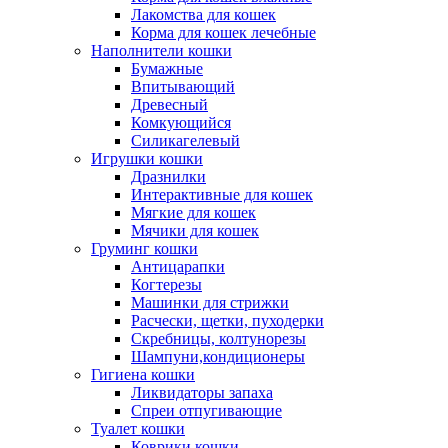
Лакомства для кошек
Корма для кошек лечебные
Наполнители кошки
Бумажные
Впитывающий
Древесный
Комкующийся
Силикагелевый
Игрушки кошки
Дразнилки
Интерактивные для кошек
Мягкие для кошек
Мячики для кошек
Груминг кошки
Антицарапки
Когтерезы
Машинки для стрижки
Расчески, щетки, пуходерки
Скребницы, колтунорезы
Шампуни,кондиционеры
Гигиена кошки
Ликвидаторы запаха
Спреи отпугивающие
Туалет кошки
Коврики кошки