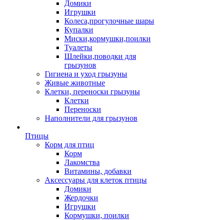
Домики
Игрушки
Колеса,прогулочные шары
Купалки
Миски,кормушки,поилки
Туалеты
Шлейки,поводки для
грызунов
Гигиена и уход грызуны
Живые животные
Клетки, переноски грызуны
Клетки
Переноски
Наполнители для грызунов
Птицы
Корм для птиц
Корм
Лакомства
Витамины, добавки
Аксессуары для клеток птицы
Домики
Жердочки
Игрушки
Кормушки, поилки