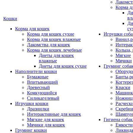
Лакомст
Корма д
Ди
вл
Кошки
Ди
Корма для кошек
су
Корма для кошек сухие
Игрушки соба
Корма для кошек влажные
Винил,р
Лакомства для кошек
Интерак
Корма для кошек лечебные
Кольца,
Диеты для кошек
Мягкие
влажные
Мячики
Диеты для кошек сухие
Груминг соба
Наполнители кошки
Оборудо
Бумажные
Банты,р
Впитывающий
Когтере
Древесный
Краски
Комкующийся
Машинки
Силикагелевый
Ножни
Игрушки кошки
Расческ
Дразнилки
Скребни
Интерактивные для кошек
Шампун
Мягкие для кошек
Гигиена соба
Мячики для кошек
Емкости
Груминг кошки
Ликвида