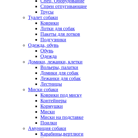
Спец. Оборудование
Спреи отпугивающие
Трусы
Туалет собаки
Коврики
Лотки для собак
Пакеты для лотков
Подгузники
Одежда, обувь
Обувь
Одежда
Домики, лежанки, клетки
Вольеры, палатки
Домики для собак
Лежанки для собак
Лестницы
Миски собаки
Коврики под миску
Контейнеры
Кормушки
Миски
Миски на подставке
Поилки
Амуниция собаки
Карабины,вертлюги