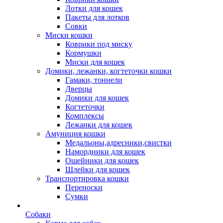
Лотки для кошек
Пакеты для лотков
Совки
Миски кошки
Коврики под миску
Кормушки
Миски для кошек
Домики, лежанки, когтеточки кошки
Гамаки, тоннели
Дверцы
Домики для кошек
Когтеточки
Комплексы
Лежанки для кошек
Амуниция кошки
Медальоны,адресники,свистки
Намордники для кошек
Ошейники для кошек
Шлейки для кошек
Транспортировка кошки
Переноски
Сумки
Собаки