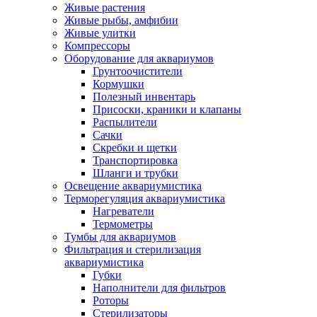
Живые растения
Живые рыбы, амфибии
Живые улитки
Компрессоры
Оборудование для аквариумов
Грунтоочистители
Кормушки
Полезный инвентарь
Присоски, краники и клапаны
Распылители
Сачки
Скребки и щетки
Транспортировка
Шланги и трубки
Освещение аквариумистика
Терморегуляция аквариумистика
Нагреватели
Термометры
Тумбы для аквариумов
Фильтрация и стерилизация
аквариумистика
Губки
Наполнители для фильтров
Роторы
Стерилизаторы