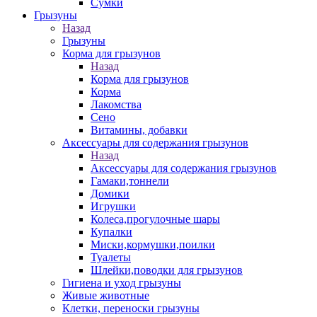
Сумки
Грызуны
Назад
Грызуны
Корма для грызунов
Назад
Корма для грызунов
Корма
Лакомства
Сено
Витамины, добавки
Аксессуары для содержания грызунов
Назад
Аксессуары для содержания грызунов
Гамаки,тоннели
Домики
Игрушки
Колеса,прогулочные шары
Купалки
Миски,кормушки,поилки
Туалеты
Шлейки,поводки для грызунов
Гигиена и уход грызуны
Живые животные
Клетки, переноски грызуны