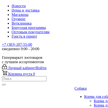
Новости
Цены и доставка
Магазины
Груминг
Ветклиника
Бонусная программа
Оптовым покупателям
Горсть в приют
+7 (383) 207-55-00
ежедневно 9:00 - 20:00
Гипермаркет зоотоваров
с лучшим ассортиментом
Личный кабинет
Войти
Корзина
пуста
0
Собаки
Корма для соб
Корма д
Корма д