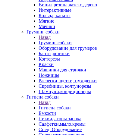
Винил,резина,латекс,дерево
Интерактивные
Кольца, канаты
Мягкие
Мячики
Груминг собаки
Назад
Груминг собаки
Оборудование для грумеров
Банты,резинки
Когтерезы
Краски
Машинки для стрижки
Ножницы
Расчески, щетки, пуходерки
Скребницы, колтунорезы
Шампуни,кондиционеры
Гигиена собаки
Назад
Гигиена собаки
Емкости
Ликвидаторы запаха
Салфетки,мыло,кремы
Спец. Оборудование
Спреи отпугивающие