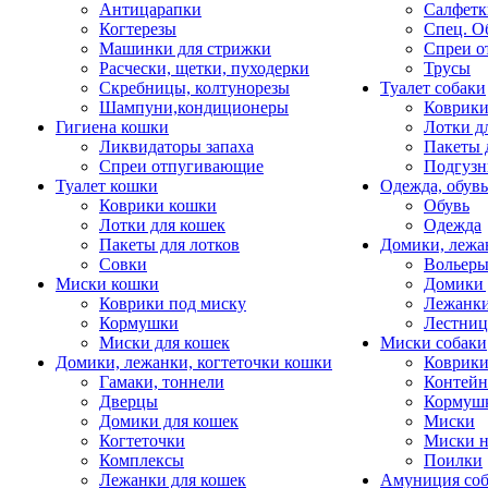
Антицарапки
Салфетк
Когтерезы
Спец. О
Машинки для стрижки
Спреи о
Расчески, щетки, пуходерки
Трусы
Скребницы, колтунорезы
Туалет собаки
Шампуни,кондиционеры
Коврик
Гигиена кошки
Лотки д
Ликвидаторы запаха
Пакеты 
Спреи отпугивающие
Подгузн
Туалет кошки
Одежда, обувь
Коврики кошки
Обувь
Лотки для кошек
Одежда
Пакеты для лотков
Домики, лежа
Совки
Вольеры
Миски кошки
Домики 
Коврики под миску
Лежанки
Кормушки
Лестни
Миски для кошек
Миски собаки
Домики, лежанки, когтеточки кошки
Коврики
Гамаки, тоннели
Контей
Дверцы
Кормуш
Домики для кошек
Миски
Когтеточки
Миски н
Комплексы
Поилки
Лежанки для кошек
Амуниция со