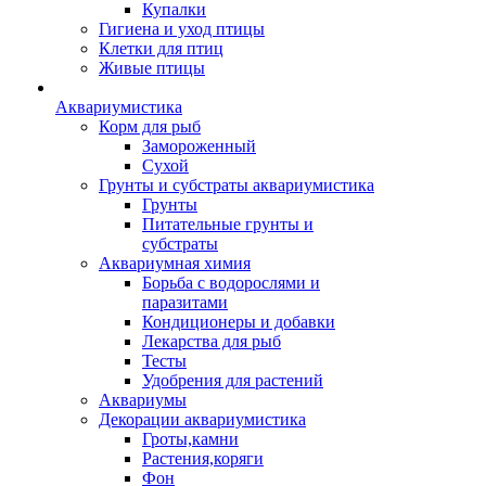
Купалки
Гигиена и уход птицы
Клетки для птиц
Живые птицы
Аквариумистика
Корм для рыб
Замороженный
Сухой
Грунты и субстраты аквариумистика
Грунты
Питательные грунты и
субстраты
Аквариумная химия
Борьба с водорослями и
паразитами
Кондиционеры и добавки
Лекарства для рыб
Тесты
Удобрения для растений
Аквариумы
Декорации аквариумистика
Гроты,камни
Растения,коряги
Фон