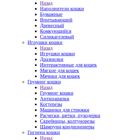
Назад
Наполнители кошки
Бумажные
Впитывающий
Древесный
Комкующийся
Силикагелевый
Игрушки кошки
Назад
Игрушки кошки
Дразнилки
Интерактивные для кошек
Мягкие для кошек
Мячики для кошек
Груминг кошки
Назад
Груминг кошки
Антицарапки
Когтерезы
Машинки для стрижки
Расчески, щетки, пуходерки
Скребницы, колтунорезы
Шампуни,кондиционеры
Гигиена кошки
Назад