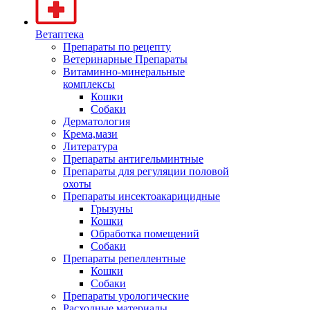
Ветаптека
Препараты по рецепту
Ветеринарные Препараты
Витаминно-минеральные
комплексы
Кошки
Собаки
Дерматология
Крема,мази
Литература
Препараты антигельминтные
Препараты для регуляции половой
охоты
Препараты инсектоакарицидные
Грызуны
Кошки
Обработка помещений
Собаки
Препараты репеллентные
Кошки
Собаки
Препараты урологические
Расходные материалы