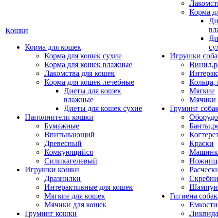
Лакомст
Корма д
Ди
вл
Кошки
Ди
Корма для кошек
су
Корма для кошек сухие
Игрушки соба
Корма для кошек влажные
Винил,р
Лакомства для кошек
Интерак
Корма для кошек лечебные
Кольца,
Диеты для кошек
Мягкие
влажные
Мячики
Диеты для кошек сухие
Груминг соба
Наполнители кошки
Оборудо
Бумажные
Банты,р
Впитывающий
Когтере
Древесный
Краски
Комкующийся
Машинки
Силикагелевый
Ножни
Игрушки кошки
Расческ
Дразнилки
Скребни
Интерактивные для кошек
Шампун
Мягкие для кошек
Гигиена соба
Мячики для кошек
Емкости
Груминг кошки
Ликвида