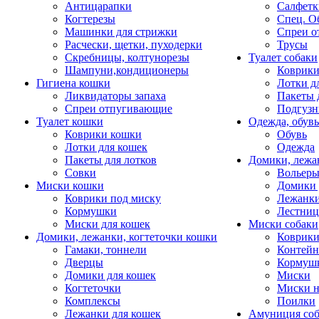
Антицарапки
Салфетк
Когтерезы
Спец. О
Машинки для стрижки
Спреи о
Расчески, щетки, пуходерки
Трусы
Скребницы, колтунорезы
Туалет собаки
Шампуни,кондиционеры
Коврик
Гигиена кошки
Лотки д
Ликвидаторы запаха
Пакеты 
Спреи отпугивающие
Подгузн
Туалет кошки
Одежда, обувь
Коврики кошки
Обувь
Лотки для кошек
Одежда
Пакеты для лотков
Домики, лежа
Совки
Вольеры
Миски кошки
Домики 
Коврики под миску
Лежанки
Кормушки
Лестни
Миски для кошек
Миски собаки
Домики, лежанки, когтеточки кошки
Коврики
Гамаки, тоннели
Контей
Дверцы
Кормуш
Домики для кошек
Миски
Когтеточки
Миски н
Комплексы
Поилки
Лежанки для кошек
Амуниция со