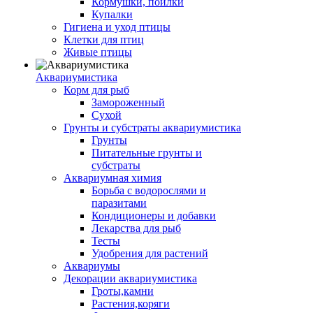
Кормушки, поилки
Купалки
Гигиена и уход птицы
Клетки для птиц
Живые птицы
Аквариумистика
Корм для рыб
Замороженный
Сухой
Грунты и субстраты аквариумистика
Грунты
Питательные грунты и
субстраты
Аквариумная химия
Борьба с водорослями и
паразитами
Кондиционеры и добавки
Лекарства для рыб
Тесты
Удобрения для растений
Аквариумы
Декорации аквариумистика
Гроты,камни
Растения,коряги