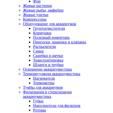
Фон
Живые растения
Живые рыбы, амфибии
Живые улитки
Компрессоры
Оборудование для аквариумов
Грунтоочистители
Кормушки
Полезный инвентарь
Присоски, краники и клапаны
Распылители
Сачки
Скребки и щетки
Транспортировка
Шланги и трубки
Освещение аквариумистика
Терморегуляция аквариумистика
Нагреватели
Термометры
Тумбы для аквариумов
Фильтрация и стерилизация
аквариумистика
Губки
Наполнители для фильтров
Роторы