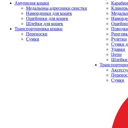
Амуниция кошки
Карабин
Медальоны,адресники,свистки
Кликеры
Намордники для кошек
Медальо
Ошейники для кошек
Наморд
Шлейки для кошек
Ошейник
Транспортировка кошки
Поводки
Переноски
Ринговк
Сумки
Рулетки
Сумки д
Удавки
Цепи
Шлейки 
Транспортиро
Аксессу
Перенос
Сумки