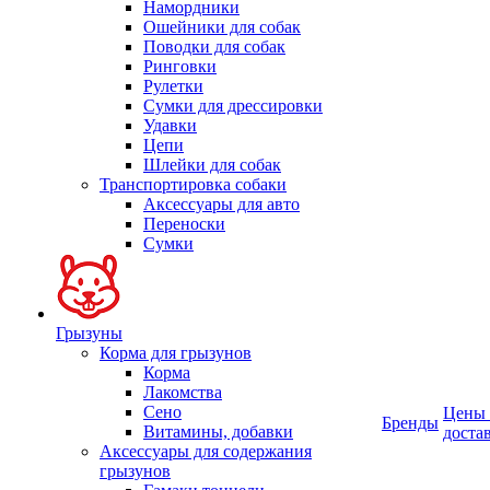
Намордники
Ошейники для собак
Поводки для собак
Ринговки
Рулетки
Сумки для дрессировки
Удавки
Цепи
Шлейки для собак
Транспортировка собаки
Аксессуары для авто
Переноски
Сумки
Грызуны
Корма для грызунов
Корма
Лакомства
Сено
Цены
Бренды
Витамины, добавки
доста
Аксессуары для содержания
грызунов