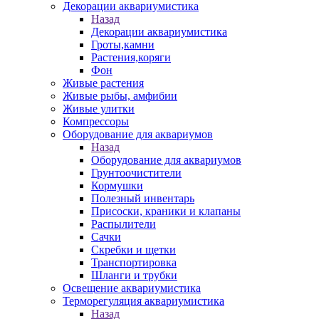
Декорации аквариумистика
Назад
Декорации аквариумистика
Гроты,камни
Растения,коряги
Фон
Живые растения
Живые рыбы, амфибии
Живые улитки
Компрессоры
Оборудование для аквариумов
Назад
Оборудование для аквариумов
Грунтоочистители
Кормушки
Полезный инвентарь
Присоски, краники и клапаны
Распылители
Сачки
Скребки и щетки
Транспортировка
Шланги и трубки
Освещение аквариумистика
Терморегуляция аквариумистика
Назад