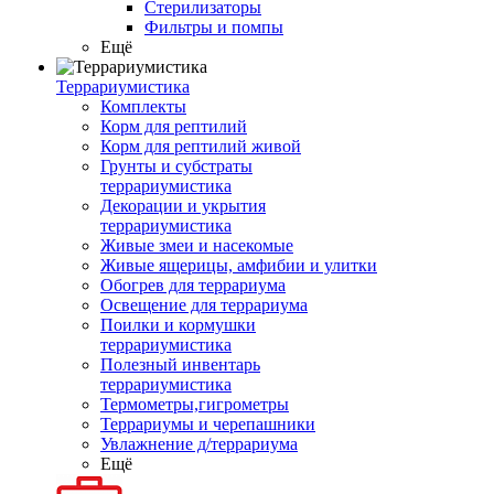
Стерилизаторы
Фильтры и помпы
Ещё
Террариумистика
Комплекты
Корм для рептилий
Корм для рептилий живой
Грунты и субстраты
террариумистика
Декорации и укрытия
террариумистика
Живые змеи и насекомые
Живые ящерицы, амфибии и улитки
Обогрев для террариума
Освещение для террариума
Поилки и кормушки
террариумистика
Полезный инвентарь
террариумистика
Термометры,гигрометры
Террариумы и черепашники
Увлажнение д/террариума
Ещё