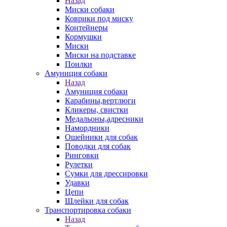
Назад
Миски собаки
Коврики под миску
Контейнеры
Кормушки
Миски
Миски на подставке
Поилки
Амуниция собаки
Назад
Амуниция собаки
Карабины,вертлюги
Кликеры, свистки
Медальоны,адресники
Намордники
Ошейники для собак
Поводки для собак
Ринговки
Рулетки
Сумки для дрессировки
Удавки
Цепи
Шлейки для собак
Транспортировка собаки
Назад