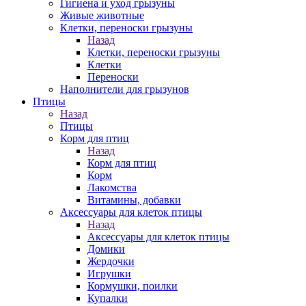
Гигиена и уход грызуны
Живые животные
Клетки, переноски грызуны
Назад
Клетки, переноски грызуны
Клетки
Переноски
Наполнители для грызунов
Птицы
Назад
Птицы
Корм для птиц
Назад
Корм для птиц
Корм
Лакомства
Витамины, добавки
Аксессуары для клеток птицы
Назад
Аксессуары для клеток птицы
Домики
Жердочки
Игрушки
Кормушки, поилки
Купалки