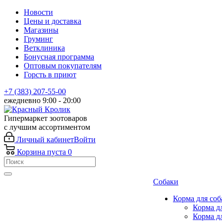
Новости
Цены и доставка
Магазины
Груминг
Ветклиника
Бонусная программа
Оптовым покупателям
Горсть в приют
+7 (383) 207-55-00
ежедневно 9:00 - 20:00
Гипермаркет зоотоваров
с лучшим ассортиментом
Личный кабинет
Войти
Корзина
пуста
0
Собаки
Корма для соб
Корма д
Корма д