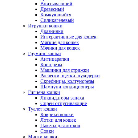
Впитывающий
Древесный
Комкующийся
Силикагелевый
Игрушки кошки
Дразнилки
Интерактивные для кошек
Мягкие для кошек
Мячики для кошек
Груминг кошки
Антицарапки
Когтерезы
Машинки для стрижки
Расчески, щетки, пуходерки
Скребницы, колтунорезы
Шампуни,кондиционеры
Гигиена кошки
Ликвидаторы запаха
Спреи отпугивающие
Туалет кошки
Коврики кошки
Лотки для кошек
Пакеты для лотков
Совки
Миски кошки