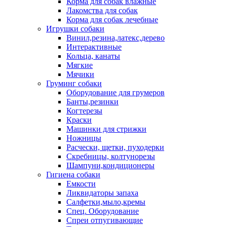
Корма для собак влажные
Лакомства для собак
Корма для собак лечебные
Игрушки собаки
Винил,резина,латекс,дерево
Интерактивные
Кольца, канаты
Мягкие
Мячики
Груминг собаки
Оборудование для грумеров
Банты,резинки
Когтерезы
Краски
Машинки для стрижки
Ножницы
Расчески, щетки, пуходерки
Скребницы, колтунорезы
Шампуни,кондиционеры
Гигиена собаки
Емкости
Ликвидаторы запаха
Салфетки,мыло,кремы
Спец. Оборудование
Спреи отпугивающие