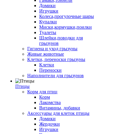
Гамаки,тоннели
Домики
Игрушки
Колеса,прогулочные шары
Купалки
Миски,кормушки,поилки
Туалеты
Шлейки,поводки для
грызунов
Гигиена и уход грызуны
Живые животные
Клетки, переноски грызуны
Клетки
Переноски
Наполнители для грызунов
Птицы
Корм для птиц
Корм
Лакомства
Витамины, добавки
Аксессуары для клеток птицы
Домики
Жердочки
Игрушки