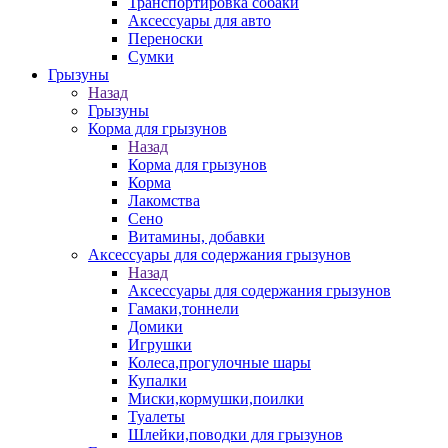
Транспортировка собаки
Аксессуары для авто
Переноски
Сумки
Грызуны
Назад
Грызуны
Корма для грызунов
Назад
Корма для грызунов
Корма
Лакомства
Сено
Витамины, добавки
Аксессуары для содержания грызунов
Назад
Аксессуары для содержания грызунов
Гамаки,тоннели
Домики
Игрушки
Колеса,прогулочные шары
Купалки
Миски,кормушки,поилки
Туалеты
Шлейки,поводки для грызунов