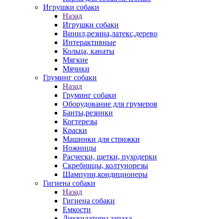
Игрушки собаки
Назад
Игрушки собаки
Винил,резина,латекс,дерево
Интерактивные
Кольца, канаты
Мягкие
Мячики
Груминг собаки
Назад
Груминг собаки
Оборудование для грумеров
Банты,резинки
Когтерезы
Краски
Машинки для стрижки
Ножницы
Расчески, щетки, пуходерки
Скребницы, колтунорезы
Шампуни,кондиционеры
Гигиена собаки
Назад
Гигиена собаки
Емкости
Ликвидаторы запаха