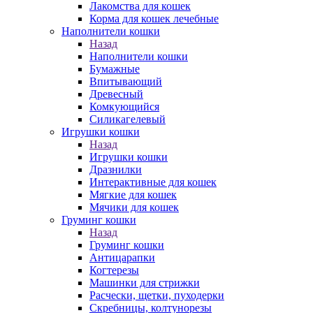
Лакомства для кошек
Корма для кошек лечебные
Наполнители кошки
Назад
Наполнители кошки
Бумажные
Впитывающий
Древесный
Комкующийся
Силикагелевый
Игрушки кошки
Назад
Игрушки кошки
Дразнилки
Интерактивные для кошек
Мягкие для кошек
Мячики для кошек
Груминг кошки
Назад
Груминг кошки
Антицарапки
Когтерезы
Машинки для стрижки
Расчески, щетки, пуходерки
Скребницы, колтунорезы