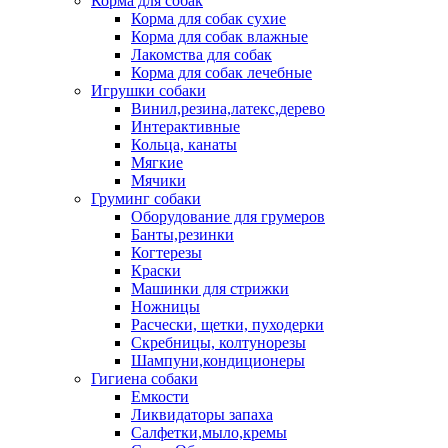
Корма для собак
Корма для собак сухие
Корма для собак влажные
Лакомства для собак
Корма для собак лечебные
Игрушки собаки
Винил,резина,латекс,дерево
Интерактивные
Кольца, канаты
Мягкие
Мячики
Груминг собаки
Оборудование для грумеров
Банты,резинки
Когтерезы
Краски
Машинки для стрижки
Ножницы
Расчески, щетки, пуходерки
Скребницы, колтунорезы
Шампуни,кондиционеры
Гигиена собаки
Емкости
Ликвидаторы запаха
Салфетки,мыло,кремы