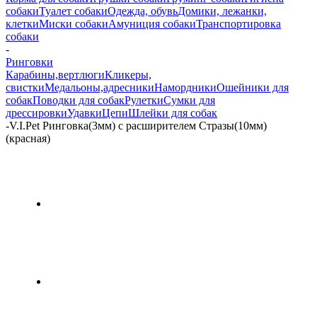
собаки
Туалет собаки
Одежда, обувь
Домики, лежанки,
клетки
Миски собаки
Амуниция собаки
Транспортировка
собаки
-
Ринговки
Карабины,вертлюги
Кликеры,
свистки
Медальоны,адресники
Намордники
Ошейники для
собак
Поводки для собак
Рулетки
Сумки для
дрессировки
Удавки
Цепи
Шлейки для собак
-
V.I.Pet Ринговка(3мм) с расширителем Стразы(10мм)
(красная)