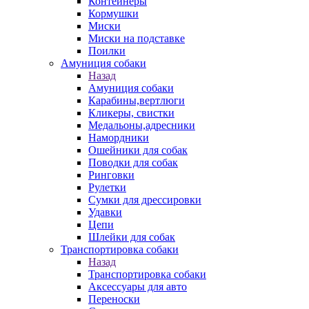
Контейнеры
Кормушки
Миски
Миски на подставке
Поилки
Амуниция собаки
Назад
Амуниция собаки
Карабины,вертлюги
Кликеры, свистки
Медальоны,адресники
Намордники
Ошейники для собак
Поводки для собак
Ринговки
Рулетки
Сумки для дрессировки
Удавки
Цепи
Шлейки для собак
Транспортировка собаки
Назад
Транспортировка собаки
Аксессуары для авто
Переноски