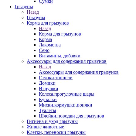
Сумки
Грызуны
Назад
Грызуны
Корма для грызунов
Назад
Корма для грызунов
Корма
Лакомства
Сено
Витамины, добавки
Аксессуары для содержания грызунов
Назад
Аксессуары для содержания грызунов
Гамаки,тоннели
Домики
Игрушки
Колеса,прогулочные шары
Купалки
Миски,кормушки,поилки
Туалеты
Шлейки,поводки для грызунов
Гигиена и уход грызуны
Живые животные
Клетки, переноски грызуны