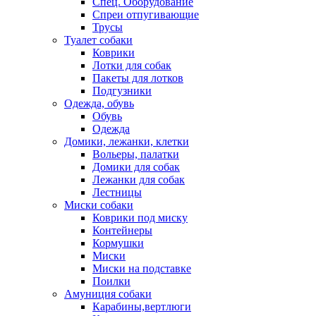
Спец. Оборудование
Спреи отпугивающие
Трусы
Туалет собаки
Коврики
Лотки для собак
Пакеты для лотков
Подгузники
Одежда, обувь
Обувь
Одежда
Домики, лежанки, клетки
Вольеры, палатки
Домики для собак
Лежанки для собак
Лестницы
Миски собаки
Коврики под миску
Контейнеры
Кормушки
Миски
Миски на подставке
Поилки
Амуниция собаки
Карабины,вертлюги