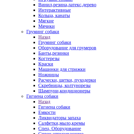
Винил,резина,латекс,дерево
Интерактивные
Кольца, канаты
Мягкие
Мячики
Груминг собаки
Назад
Груминг собаки
Оборудование для грумеров
Банты,резинки
Когтерезы
Краски
Машинки для стрижки
Ножницы
Расчески, щетки, пуходерки
Скребницы, колтунорезы
Шампуни,кондиционеры
Гигиена собаки
Назад
Гигиена собаки
Емкости
Ликвидаторы запаха
Салфетки,мыло,кремы
Спец. Оборудование
Спреи отпугивающие