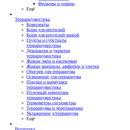
Фильтры и помпы
Ещё
Террариумистика
Комплекты
Корм для рептилий
Корм для рептилий живой
Грунты и субстраты
террариумистика
Декорации и укрытия
террариумистика
Живые змеи и насекомые
Живые ящерицы, амфибии и улитки
Обогрев для террариума
Освещение для террариума
Поилки и кормушки
террариумистика
Полезный инвентарь
террариумистика
Термометры,гигрометры
Террариумы и черепашники
Увлажнение д/террариума
Ещё
Ветаптека