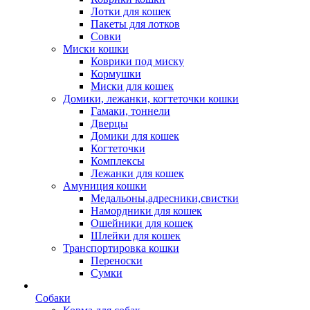
Лотки для кошек
Пакеты для лотков
Совки
Миски кошки
Коврики под миску
Кормушки
Миски для кошек
Домики, лежанки, когтеточки кошки
Гамаки, тоннели
Дверцы
Домики для кошек
Когтеточки
Комплексы
Лежанки для кошек
Амуниция кошки
Медальоны,адресники,свистки
Намордники для кошек
Ошейники для кошек
Шлейки для кошек
Транспортировка кошки
Переноски
Сумки
Собаки