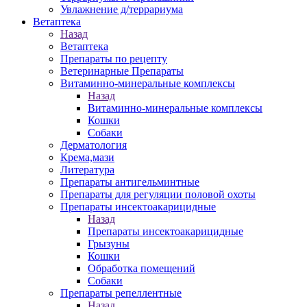
Увлажнение д/террариума
Ветаптека
Назад
Ветаптека
Препараты по рецепту
Ветеринарные Препараты
Витаминно-минеральные комплексы
Назад
Витаминно-минеральные комплексы
Кошки
Собаки
Дерматология
Крема,мази
Литература
Препараты антигельминтные
Препараты для регуляции половой охоты
Препараты инсектоакарицидные
Назад
Препараты инсектоакарицидные
Грызуны
Кошки
Обработка помещений
Собаки
Препараты репеллентные
Назад