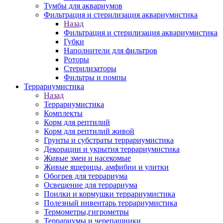
Тумбы для аквариумов
Фильтрация и стерилизация аквариумистика
Назад
Фильтрация и стерилизация аквариумистика
Губки
Наполнители для фильтров
Роторы
Стерилизаторы
Фильтры и помпы
Террариумистика
Назад
Террариумистика
Комплекты
Корм для рептилий
Корм для рептилий живой
Грунты и субстраты террариумистика
Декорации и укрытия террариумистика
Живые змеи и насекомые
Живые ящерицы, амфибии и улитки
Обогрев для террариума
Освещение для террариума
Поилки и кормушки террариумистика
Полезный инвентарь террариумистика
Термометры,гигрометры
Террариумы и черепашники