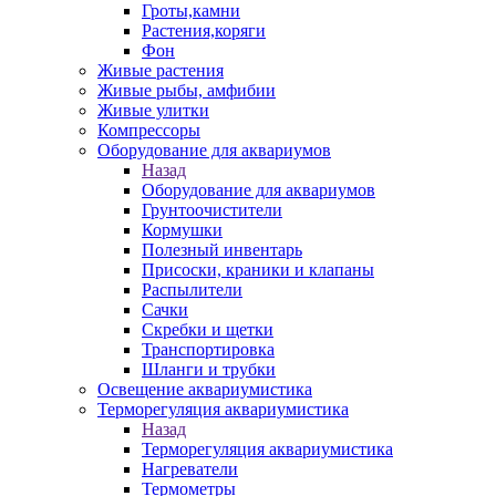
Гроты,камни
Растения,коряги
Фон
Живые растения
Живые рыбы, амфибии
Живые улитки
Компрессоры
Оборудование для аквариумов
Назад
Оборудование для аквариумов
Грунтоочистители
Кормушки
Полезный инвентарь
Присоски, краники и клапаны
Распылители
Сачки
Скребки и щетки
Транспортировка
Шланги и трубки
Освещение аквариумистика
Терморегуляция аквариумистика
Назад
Терморегуляция аквариумистика
Нагреватели
Термометры