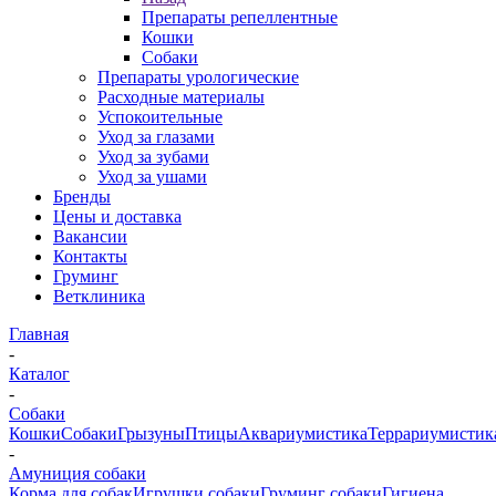
Препараты репеллентные
Кошки
Собаки
Препараты урологические
Расходные материалы
Успокоительные
Уход за глазами
Уход за зубами
Уход за ушами
Бренды
Цены и доставка
Вакансии
Контакты
Груминг
Ветклиника
Главная
-
Каталог
-
Собаки
Кошки
Собаки
Грызуны
Птицы
Аквариумистика
Террариумистик
-
Амуниция собаки
Корма для собак
Игрушки собаки
Груминг собаки
Гигиена