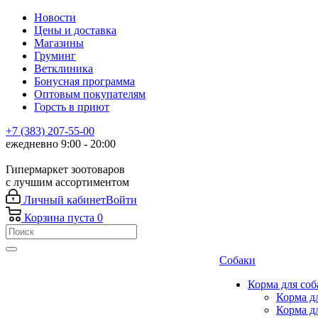
Новости
Цены и доставка
Магазины
Груминг
Ветклиника
Бонусная программа
Оптовым покупателям
Горсть в приют
+7 (383) 207-55-00
ежедневно 9:00 - 20:00
Гипермаркет зоотоваров
с лучшим ассортиментом
Личный кабинет
Войти
Корзина
пуста
0
Собаки
Корма для соб
Корма д
Корма д