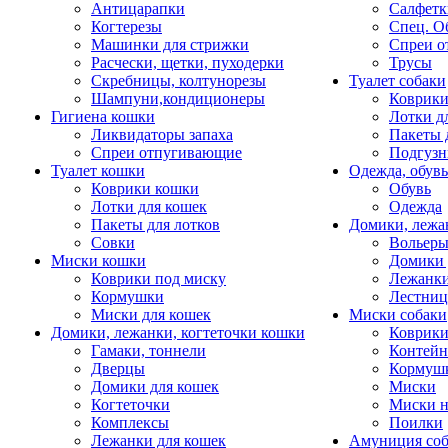
Антицарапки
Салфетк
Когтерезы
Спец. О
Машинки для стрижки
Спреи о
Расчески, щетки, пуходерки
Трусы
Скребницы, колтунорезы
Туалет собаки
Шампуни,кондиционеры
Коврик
Гигиена кошки
Лотки д
Ликвидаторы запаха
Пакеты 
Спреи отпугивающие
Подгузн
Туалет кошки
Одежда, обувь
Коврики кошки
Обувь
Лотки для кошек
Одежда
Пакеты для лотков
Домики, лежа
Совки
Вольеры
Миски кошки
Домики 
Коврики под миску
Лежанки
Кормушки
Лестни
Миски для кошек
Миски собаки
Домики, лежанки, когтеточки кошки
Коврики
Гамаки, тоннели
Контей
Дверцы
Кормуш
Домики для кошек
Миски
Когтеточки
Миски н
Комплексы
Поилки
Лежанки для кошек
Амуниция со