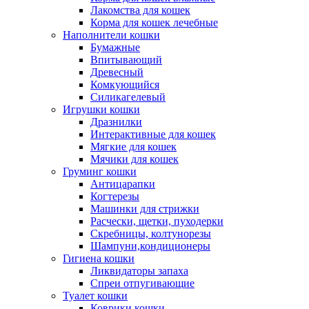
Лакомства для кошек
Корма для кошек лечебные
Наполнители кошки
Бумажные
Впитывающий
Древесный
Комкующийся
Силикагелевый
Игрушки кошки
Дразнилки
Интерактивные для кошек
Мягкие для кошек
Мячики для кошек
Груминг кошки
Антицарапки
Когтерезы
Машинки для стрижки
Расчески, щетки, пуходерки
Скребницы, колтунорезы
Шампуни,кондиционеры
Гигиена кошки
Ликвидаторы запаха
Спреи отпугивающие
Туалет кошки
Коврики кошки