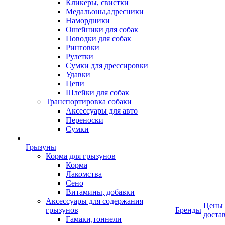
Кликеры, свистки
Медальоны,адресники
Намордники
Ошейники для собак
Поводки для собак
Ринговки
Рулетки
Сумки для дрессировки
Удавки
Цепи
Шлейки для собак
Транспортировка собаки
Аксессуары для авто
Переноски
Сумки
Грызуны
Корма для грызунов
Корма
Лакомства
Сено
Витамины, добавки
Аксессуары для содержания
Цены
грызунов
Бренды
доста
Гамаки,тоннели