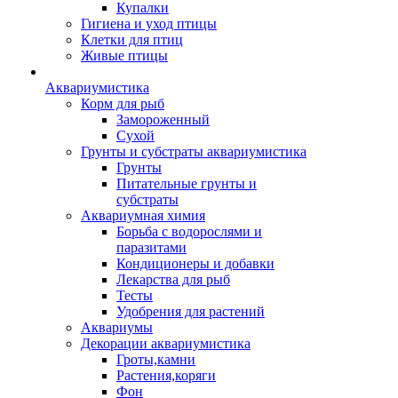
Купалки
Гигиена и уход птицы
Клетки для птиц
Живые птицы
Аквариумистика
Корм для рыб
Замороженный
Сухой
Грунты и субстраты аквариумистика
Грунты
Питательные грунты и
субстраты
Аквариумная химия
Борьба с водорослями и
паразитами
Кондиционеры и добавки
Лекарства для рыб
Тесты
Удобрения для растений
Аквариумы
Декорации аквариумистика
Гроты,камни
Растения,коряги
Фон