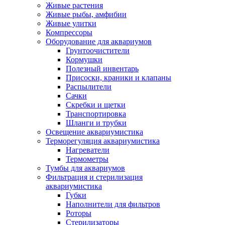
Живые растения
Живые рыбы, амфибии
Живые улитки
Компрессоры
Оборудование для аквариумов
Грунтоочистители
Кормушки
Полезный инвентарь
Присоски, краники и клапаны
Распылители
Сачки
Скребки и щетки
Транспортировка
Шланги и трубки
Освещение аквариумистика
Терморегуляция аквариумистика
Нагреватели
Термометры
Тумбы для аквариумов
Фильтрация и стерилизация
аквариумистика
Губки
Наполнители для фильтров
Роторы
Стерилизаторы