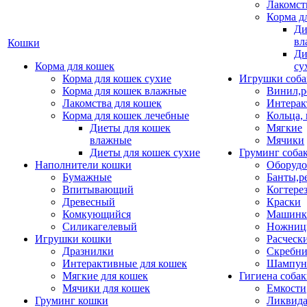
Лакомст
Корма д
Ди
вл
Кошки
Ди
Корма для кошек
су
Корма для кошек сухие
Игрушки соба
Корма для кошек влажные
Винил,р
Лакомства для кошек
Интерак
Корма для кошек лечебные
Кольца,
Диеты для кошек
Мягкие
влажные
Мячики
Диеты для кошек сухие
Груминг соба
Наполнители кошки
Оборудо
Бумажные
Банты,р
Впитывающий
Когтере
Древесный
Краски
Комкующийся
Машинки
Силикагелевый
Ножни
Игрушки кошки
Расческ
Дразнилки
Скребни
Интерактивные для кошек
Шампун
Мягкие для кошек
Гигиена соба
Мячики для кошек
Емкости
Груминг кошки
Ликвида