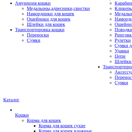
Амуниция кошки
Карабин
Медальоны,адресники,свистки
Кликеры
Намордники для кошек
Медальо
Ошейники для кошек
Наморд
Шлейки для кошек
Ошейник
Транспортировка кошки
Поводки
Переноски
Ринговк
Сумки
Рулетки
Сумки д
Удавки
Цепи
Шлейки 
Транспортиро
Аксессу
Перенос
Сумки
Каталог
Кошки
Корма для кошек
Корма для кошек сухие
Корма для кошек влажные