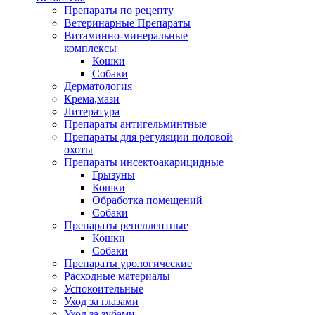
Препараты по рецепту
Ветеринарные Препараты
Витаминно-минеральные
комплексы
Кошки
Собаки
Дерматология
Крема,мази
Литература
Препараты антигельминтные
Препараты для регуляции половой
охоты
Препараты инсектоакарицидные
Грызуны
Кошки
Обработка помещений
Собаки
Препараты репеллентные
Кошки
Собаки
Препараты урологические
Расходные материалы
Успокоительные
Уход за глазами
Уход за зубами