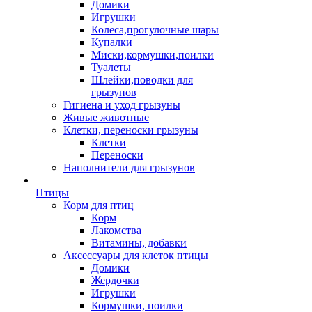
Домики
Игрушки
Колеса,прогулочные шары
Купалки
Миски,кормушки,поилки
Туалеты
Шлейки,поводки для
грызунов
Гигиена и уход грызуны
Живые животные
Клетки, переноски грызуны
Клетки
Переноски
Наполнители для грызунов
Птицы
Корм для птиц
Корм
Лакомства
Витамины, добавки
Аксессуары для клеток птицы
Домики
Жердочки
Игрушки
Кормушки, поилки