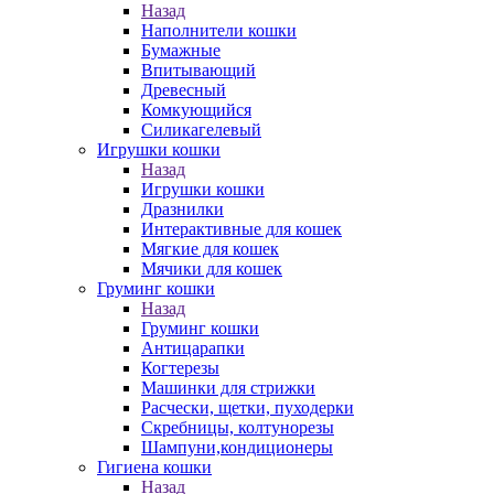
Назад
Наполнители кошки
Бумажные
Впитывающий
Древесный
Комкующийся
Силикагелевый
Игрушки кошки
Назад
Игрушки кошки
Дразнилки
Интерактивные для кошек
Мягкие для кошек
Мячики для кошек
Груминг кошки
Назад
Груминг кошки
Антицарапки
Когтерезы
Машинки для стрижки
Расчески, щетки, пуходерки
Скребницы, колтунорезы
Шампуни,кондиционеры
Гигиена кошки
Назад