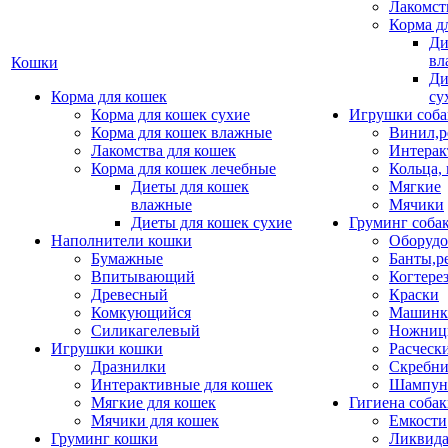
Лакомст
Корма д
Ди
вл
Кошки
Ди
Корма для кошек
су
Корма для кошек сухие
Игрушки соба
Корма для кошек влажные
Винил,р
Лакомства для кошек
Интерак
Корма для кошек лечебные
Кольца,
Диеты для кошек
Мягкие
влажные
Мячики
Диеты для кошек сухие
Груминг соба
Наполнители кошки
Оборудо
Бумажные
Банты,р
Впитывающий
Когтере
Древесный
Краски
Комкующийся
Машинки
Силикагелевый
Ножни
Игрушки кошки
Расческ
Дразнилки
Скребни
Интерактивные для кошек
Шампун
Мягкие для кошек
Гигиена соба
Мячики для кошек
Емкости
Груминг кошки
Ликвида