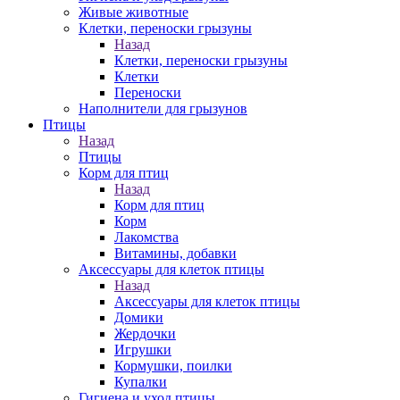
Живые животные
Клетки, переноски грызуны
Назад
Клетки, переноски грызуны
Клетки
Переноски
Наполнители для грызунов
Птицы
Назад
Птицы
Корм для птиц
Назад
Корм для птиц
Корм
Лакомства
Витамины, добавки
Аксессуары для клеток птицы
Назад
Аксессуары для клеток птицы
Домики
Жердочки
Игрушки
Кормушки, поилки
Купалки
Гигиена и уход птицы