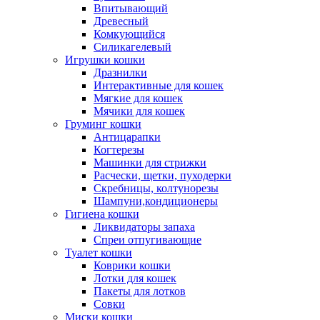
Впитывающий
Древесный
Комкующийся
Силикагелевый
Игрушки кошки
Дразнилки
Интерактивные для кошек
Мягкие для кошек
Мячики для кошек
Груминг кошки
Антицарапки
Когтерезы
Машинки для стрижки
Расчески, щетки, пуходерки
Скребницы, колтунорезы
Шампуни,кондиционеры
Гигиена кошки
Ликвидаторы запаха
Спреи отпугивающие
Туалет кошки
Коврики кошки
Лотки для кошек
Пакеты для лотков
Совки
Миски кошки