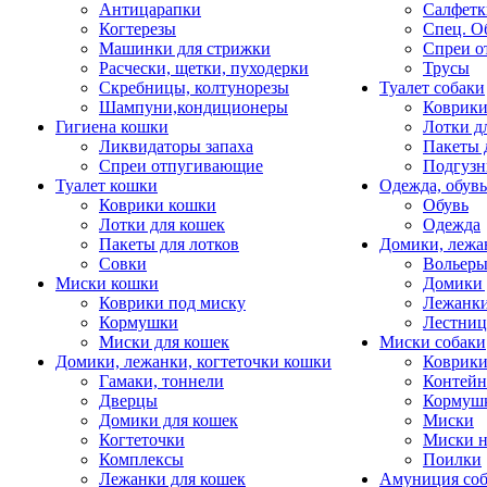
Антицарапки
Салфетк
Когтерезы
Спец. О
Машинки для стрижки
Спреи о
Расчески, щетки, пуходерки
Трусы
Скребницы, колтунорезы
Туалет собаки
Шампуни,кондиционеры
Коврик
Гигиена кошки
Лотки д
Ликвидаторы запаха
Пакеты 
Спреи отпугивающие
Подгузн
Туалет кошки
Одежда, обувь
Коврики кошки
Обувь
Лотки для кошек
Одежда
Пакеты для лотков
Домики, лежа
Совки
Вольеры
Миски кошки
Домики 
Коврики под миску
Лежанки
Кормушки
Лестни
Миски для кошек
Миски собаки
Домики, лежанки, когтеточки кошки
Коврики
Гамаки, тоннели
Контей
Дверцы
Кормуш
Домики для кошек
Миски
Когтеточки
Миски н
Комплексы
Поилки
Лежанки для кошек
Амуниция со