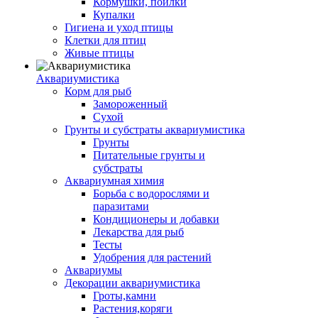
Кормушки, поилки
Купалки
Гигиена и уход птицы
Клетки для птиц
Живые птицы
Аквариумистика
Корм для рыб
Замороженный
Сухой
Грунты и субстраты аквариумистика
Грунты
Питательные грунты и
субстраты
Аквариумная химия
Борьба с водорослями и
паразитами
Кондиционеры и добавки
Лекарства для рыб
Тесты
Удобрения для растений
Аквариумы
Декорации аквариумистика
Гроты,камни
Растения,коряги