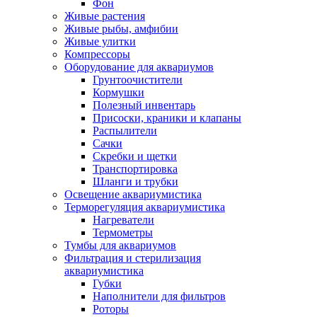
Фон
Живые растения
Живые рыбы, амфибии
Живые улитки
Компрессоры
Оборудование для аквариумов
Грунтоочистители
Кормушки
Полезный инвентарь
Присоски, краники и клапаны
Распылители
Сачки
Скребки и щетки
Транспортировка
Шланги и трубки
Освещение аквариумистика
Терморегуляция аквариумистика
Нагреватели
Термометры
Тумбы для аквариумов
Фильтрация и стерилизация
аквариумистика
Губки
Наполнители для фильтров
Роторы