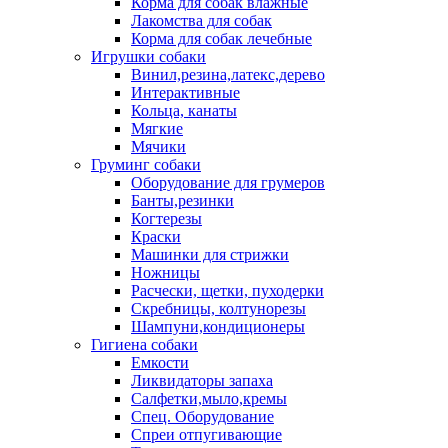
Корма для собак влажные
Лакомства для собак
Корма для собак лечебные
Игрушки собаки
Винил,резина,латекс,дерево
Интерактивные
Кольца, канаты
Мягкие
Мячики
Груминг собаки
Оборудование для грумеров
Банты,резинки
Когтерезы
Краски
Машинки для стрижки
Ножницы
Расчески, щетки, пуходерки
Скребницы, колтунорезы
Шампуни,кондиционеры
Гигиена собаки
Емкости
Ликвидаторы запаха
Салфетки,мыло,кремы
Спец. Оборудование
Спреи отпугивающие