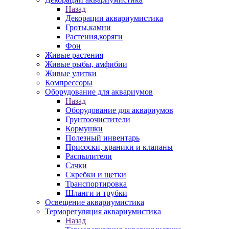
Назад
Декорации аквариумистика
Гроты,камни
Растения,коряги
Фон
Живые растения
Живые рыбы, амфибии
Живые улитки
Компрессоры
Оборудование для аквариумов
Назад
Оборудование для аквариумов
Грунтоочистители
Кормушки
Полезный инвентарь
Присоски, краники и клапаны
Распылители
Сачки
Скребки и щетки
Транспортировка
Шланги и трубки
Освещение аквариумистика
Терморегуляция аквариумистика
Назад