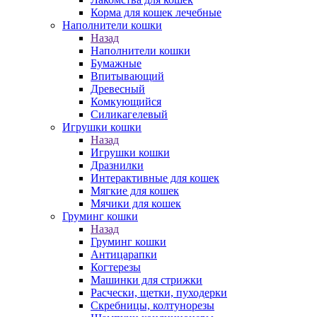
Корма для кошек лечебные
Наполнители кошки
Назад
Наполнители кошки
Бумажные
Впитывающий
Древесный
Комкующийся
Силикагелевый
Игрушки кошки
Назад
Игрушки кошки
Дразнилки
Интерактивные для кошек
Мягкие для кошек
Мячики для кошек
Груминг кошки
Назад
Груминг кошки
Антицарапки
Когтерезы
Машинки для стрижки
Расчески, щетки, пуходерки
Скребницы, колтунорезы