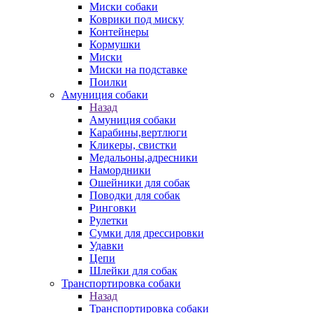
Миски собаки
Коврики под миску
Контейнеры
Кормушки
Миски
Миски на подставке
Поилки
Амуниция собаки
Назад
Амуниция собаки
Карабины,вертлюги
Кликеры, свистки
Медальоны,адресники
Намордники
Ошейники для собак
Поводки для собак
Ринговки
Рулетки
Сумки для дрессировки
Удавки
Цепи
Шлейки для собак
Транспортировка собаки
Назад
Транспортировка собаки