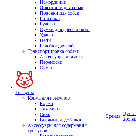
Намордники
Ошейники для собак
Поводки для собак
Ринговки
Рулетки
Сумки для дрессировки
Удавки
Цепи
Шлейки для собак
Транспортировка собаки
Аксессуары для авто
Переноски
Сумки
Грызуны
Корма для грызунов
Корма
Лакомства
Цены
Сено
Бренды
доста
Витамины, добавки
Аксессуары для содержания
грызунов