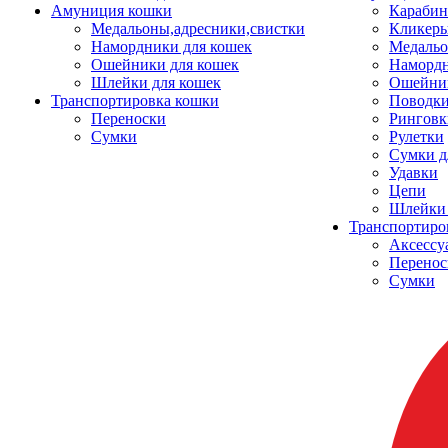
Амуниция кошки
Карабин
Медальоны,адресники,свистки
Кликеры
Намордники для кошек
Медальо
Ошейники для кошек
Наморд
Шлейки для кошек
Ошейник
Транспортировка кошки
Поводки
Переноски
Ринговк
Сумки
Рулетки
Сумки д
Удавки
Цепи
Шлейки 
Транспортиро
Аксессу
Перенос
Сумки