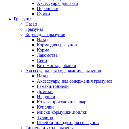
Аксессуары для авто
Переноски
Сумки
Грызуны
Назад
Грызуны
Корма для грызунов
Назад
Корма для грызунов
Корма
Лакомства
Сено
Витамины, добавки
Аксессуары для содержания грызунов
Назад
Аксессуары для содержания грызунов
Гамаки,тоннели
Домики
Игрушки
Колеса,прогулочные шары
Купалки
Миски,кормушки,поилки
Туалеты
Шлейки,поводки для грызунов
Гигиена и уход грызуны