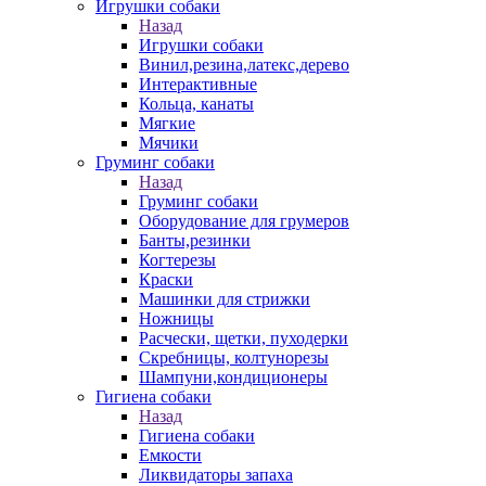
Игрушки собаки
Назад
Игрушки собаки
Винил,резина,латекс,дерево
Интерактивные
Кольца, канаты
Мягкие
Мячики
Груминг собаки
Назад
Груминг собаки
Оборудование для грумеров
Банты,резинки
Когтерезы
Краски
Машинки для стрижки
Ножницы
Расчески, щетки, пуходерки
Скребницы, колтунорезы
Шампуни,кондиционеры
Гигиена собаки
Назад
Гигиена собаки
Емкости
Ликвидаторы запаха