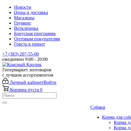
Новости
Цены и доставка
Магазины
Груминг
Ветклиника
Бонусная программа
Оптовым покупателям
Горсть в приют
+7 (383) 207-55-00
ежедневно 9:00 - 20:00
Гипермаркет зоотоваров
с лучшим ассортиментом
Личный кабинет
Войти
Корзина
пуста
0
Собаки
Корма для соб
Корма д
Корма д