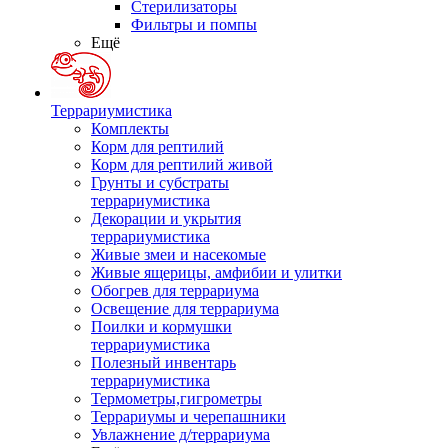
Стерилизаторы
Фильтры и помпы
Ещё
Террариумистика
Комплекты
Корм для рептилий
Корм для рептилий живой
Грунты и субстраты
террариумистика
Декорации и укрытия
террариумистика
Живые змеи и насекомые
Живые ящерицы, амфибии и улитки
Обогрев для террариума
Освещение для террариума
Поилки и кормушки
террариумистика
Полезный инвентарь
террариумистика
Термометры,гигрометры
Террариумы и черепашники
Увлажнение д/террариума