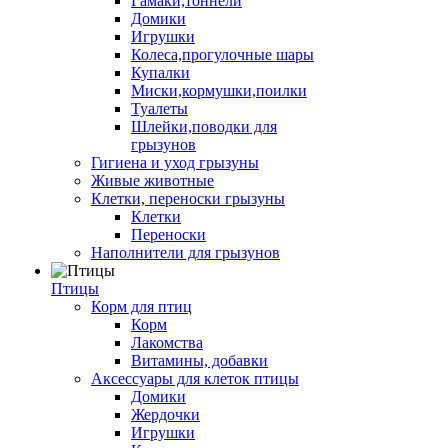
Гамаки,тоннели
Домики
Игрушки
Колеса,прогулочные шары
Купалки
Миски,кормушки,поилки
Туалеты
Шлейки,поводки для
грызунов
Гигиена и уход грызуны
Живые животные
Клетки, переноски грызуны
Клетки
Переноски
Наполнители для грызунов
Птицы
Корм для птиц
Корм
Лакомства
Витамины, добавки
Аксессуары для клеток птицы
Домики
Жердочки
Игрушки