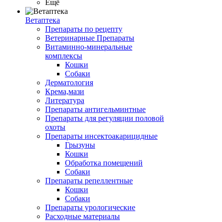
Ещё
Ветаптека
Препараты по рецепту
Ветеринарные Препараты
Витаминно-минеральные
комплексы
Кошки
Собаки
Дерматология
Крема,мази
Литература
Препараты антигельминтные
Препараты для регуляции половой
охоты
Препараты инсектоакарицидные
Грызуны
Кошки
Обработка помещений
Собаки
Препараты репеллентные
Кошки
Собаки
Препараты урологические
Расходные материалы