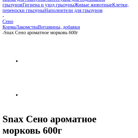
грызунов
Гигиена и уход грызуны
Живые животные
Клетки,
переноски грызуны
Наполнители для грызунов
-
Сено
Корма
Лакомства
Витамины, добавки
-
Snax Сено ароматное морковь 600г
Snax Сено ароматное
морковь 600г