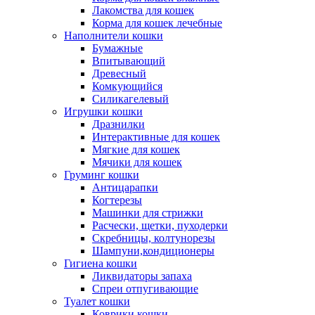
Лакомства для кошек
Корма для кошек лечебные
Наполнители кошки
Бумажные
Впитывающий
Древесный
Комкующийся
Силикагелевый
Игрушки кошки
Дразнилки
Интерактивные для кошек
Мягкие для кошек
Мячики для кошек
Груминг кошки
Антицарапки
Когтерезы
Машинки для стрижки
Расчески, щетки, пуходерки
Скребницы, колтунорезы
Шампуни,кондиционеры
Гигиена кошки
Ликвидаторы запаха
Спреи отпугивающие
Туалет кошки
Коврики кошки