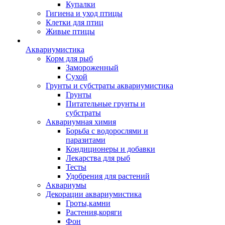
Купалки
Гигиена и уход птицы
Клетки для птиц
Живые птицы
Аквариумистика
Корм для рыб
Замороженный
Сухой
Грунты и субстраты аквариумистика
Грунты
Питательные грунты и
субстраты
Аквариумная химия
Борьба с водорослями и
паразитами
Кондиционеры и добавки
Лекарства для рыб
Тесты
Удобрения для растений
Аквариумы
Декорации аквариумистика
Гроты,камни
Растения,коряги
Фон