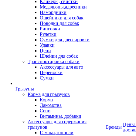
Кликеры, свистки
Медальоны,адресники
Намордники
Ошейники для собак
Поводки для собак
Ринговки
Рулетки
Сумки для дрессировки
Удавки
Цепи
Шлейки для собак
Транспортировка собаки
Аксессуары для авто
Переноски
Сумки
Грызуны
Корма для грызунов
Корма
Лакомства
Сено
Витамины, добавки
Аксессуары для содержания
Цены
грызунов
Бренды
доста
Гамаки,тоннели