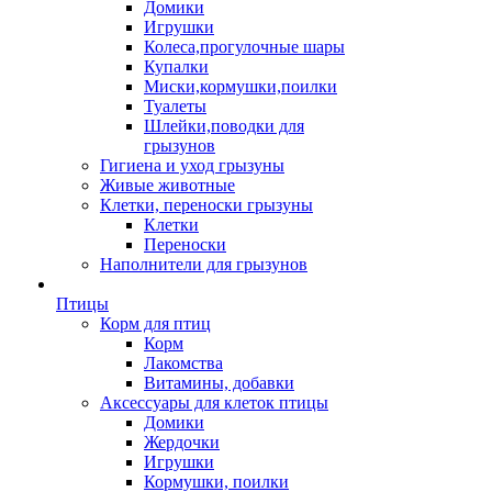
Домики
Игрушки
Колеса,прогулочные шары
Купалки
Миски,кормушки,поилки
Туалеты
Шлейки,поводки для
грызунов
Гигиена и уход грызуны
Живые животные
Клетки, переноски грызуны
Клетки
Переноски
Наполнители для грызунов
Птицы
Корм для птиц
Корм
Лакомства
Витамины, добавки
Аксессуары для клеток птицы
Домики
Жердочки
Игрушки
Кормушки, поилки