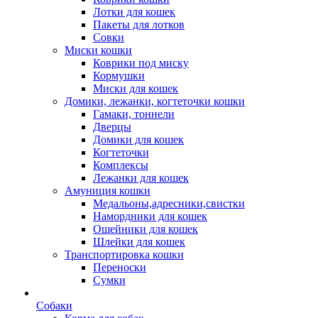
Лотки для кошек
Пакеты для лотков
Совки
Миски кошки
Коврики под миску
Кормушки
Миски для кошек
Домики, лежанки, когтеточки кошки
Гамаки, тоннели
Дверцы
Домики для кошек
Когтеточки
Комплексы
Лежанки для кошек
Амуниция кошки
Медальоны,адресники,свистки
Намордники для кошек
Ошейники для кошек
Шлейки для кошек
Транспортировка кошки
Переноски
Сумки
Собаки