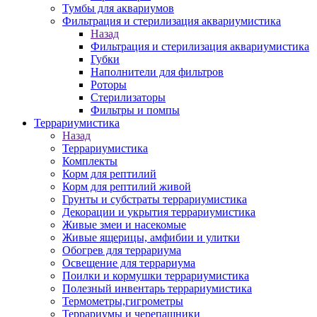
Тумбы для аквариумов
Фильтрация и стерилизация аквариумистика
Назад
Фильтрация и стерилизация аквариумистика
Губки
Наполнители для фильтров
Роторы
Стерилизаторы
Фильтры и помпы
Террариумистика
Назад
Террариумистика
Комплекты
Корм для рептилий
Корм для рептилий живой
Грунты и субстраты террариумистика
Декорации и укрытия террариумистика
Живые змеи и насекомые
Живые ящерицы, амфибии и улитки
Обогрев для террариума
Освещение для террариума
Поилки и кормушки террариумистика
Полезный инвентарь террариумистика
Термометры,гигрометры
Террариумы и черепашники