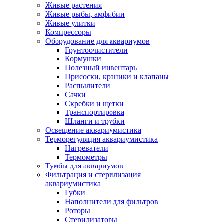
Живые растения
Живые рыбы, амфибии
Живые улитки
Компрессоры
Оборудование для аквариумов
Грунтоочистители
Кормушки
Полезный инвентарь
Присоски, краники и клапаны
Распылители
Сачки
Скребки и щетки
Транспортировка
Шланги и трубки
Освещение аквариумистика
Терморегуляция аквариумистика
Нагреватели
Термометры
Тумбы для аквариумов
Фильтрация и стерилизация
аквариумистика
Губки
Наполнители для фильтров
Роторы
Стерилизаторы