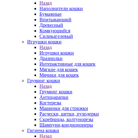
Назад
Наполнители кошки
Бумажные
Впитывающий
Древесный
Комкующийся
Силикагелевый
Игрушки кошки
Назад
Игрушки кошки
Дразнилки
Интерактивные для кошек
Мягкие для кошек
Мячики для кошек
Груминг кошки
Назад
Груминг кошки
Антицарапки
Когтерезы
Машинки для стрижки
Расчески, щетки, пуходерки
Скребницы, колтунорезы
Шампуни,кондиционеры
Гигиена кошки
Назад