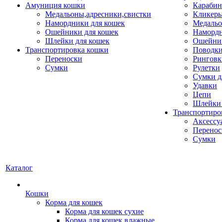
Амуниция кошки
Карабин
Медальоны,адресники,свистки
Кликеры
Намордники для кошек
Медальо
Ошейники для кошек
Наморд
Шлейки для кошек
Ошейник
Транспортировка кошки
Поводки
Переноски
Ринговк
Сумки
Рулетки
Сумки д
Удавки
Цепи
Шлейки 
Транспортиро
Аксессу
Перенос
Сумки
Каталог
Кошки
Корма для кошек
Корма для кошек сухие
Корма для кошек влажные