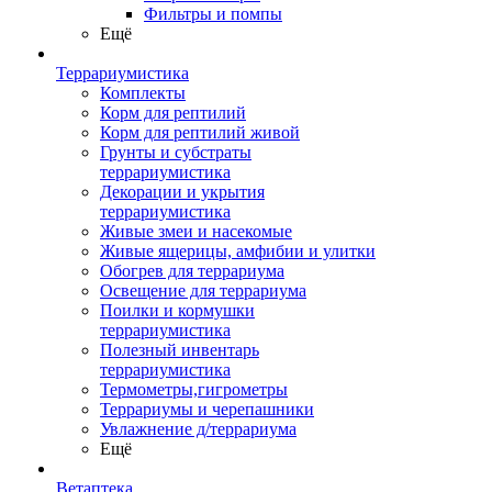
Фильтры и помпы
Ещё
Террариумистика
Комплекты
Корм для рептилий
Корм для рептилий живой
Грунты и субстраты
террариумистика
Декорации и укрытия
террариумистика
Живые змеи и насекомые
Живые ящерицы, амфибии и улитки
Обогрев для террариума
Освещение для террариума
Поилки и кормушки
террариумистика
Полезный инвентарь
террариумистика
Термометры,гигрометры
Террариумы и черепашники
Увлажнение д/террариума
Ещё
Ветаптека