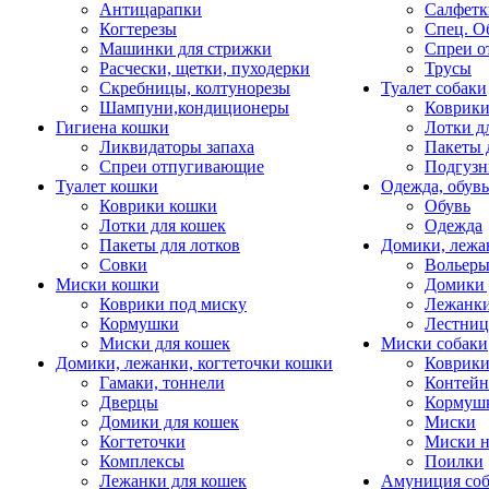
Антицарапки
Салфетк
Когтерезы
Спец. О
Машинки для стрижки
Спреи о
Расчески, щетки, пуходерки
Трусы
Скребницы, колтунорезы
Туалет собаки
Шампуни,кондиционеры
Коврик
Гигиена кошки
Лотки д
Ликвидаторы запаха
Пакеты 
Спреи отпугивающие
Подгузн
Туалет кошки
Одежда, обувь
Коврики кошки
Обувь
Лотки для кошек
Одежда
Пакеты для лотков
Домики, лежа
Совки
Вольеры
Миски кошки
Домики 
Коврики под миску
Лежанки
Кормушки
Лестни
Миски для кошек
Миски собаки
Домики, лежанки, когтеточки кошки
Коврики
Гамаки, тоннели
Контей
Дверцы
Кормуш
Домики для кошек
Миски
Когтеточки
Миски н
Комплексы
Поилки
Лежанки для кошек
Амуниция со