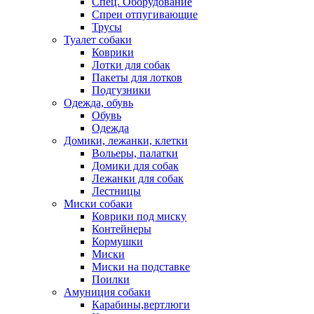
Спец. Оборудование
Спреи отпугивающие
Трусы
Туалет собаки
Коврики
Лотки для собак
Пакеты для лотков
Подгузники
Одежда, обувь
Обувь
Одежда
Домики, лежанки, клетки
Вольеры, палатки
Домики для собак
Лежанки для собак
Лестницы
Миски собаки
Коврики под миску
Контейнеры
Кормушки
Миски
Миски на подставке
Поилки
Амуниция собаки
Карабины,вертлюги