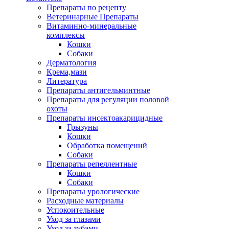
Препараты по рецепту
Ветеринарные Препараты
Витаминно-минеральные
комплексы
Кошки
Собаки
Дерматология
Крема,мази
Литература
Препараты антигельминтные
Препараты для регуляции половой
охоты
Препараты инсектоакарицидные
Грызуны
Кошки
Обработка помещений
Собаки
Препараты репеллентные
Кошки
Собаки
Препараты урологические
Расходные материалы
Успокоительные
Уход за глазами
Уход за зубами