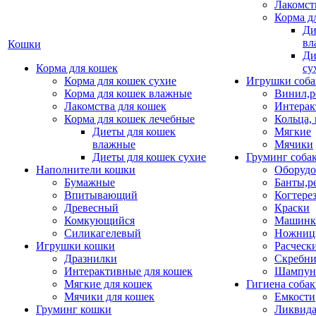
Лакомст
Корма д
Ди
вл
Кошки
Ди
Корма для кошек
су
Корма для кошек сухие
Игрушки соба
Корма для кошек влажные
Винил,р
Лакомства для кошек
Интерак
Корма для кошек лечебные
Кольца,
Диеты для кошек
Мягкие
влажные
Мячики
Диеты для кошек сухие
Груминг соба
Наполнители кошки
Оборудо
Бумажные
Банты,р
Впитывающий
Когтере
Древесный
Краски
Комкующийся
Машинки
Силикагелевый
Ножни
Игрушки кошки
Расческ
Дразнилки
Скребни
Интерактивные для кошек
Шампун
Мягкие для кошек
Гигиена соба
Мячики для кошек
Емкости
Груминг кошки
Ликвида