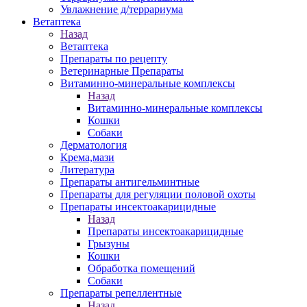
Увлажнение д/террариума
Ветаптека
Назад
Ветаптека
Препараты по рецепту
Ветеринарные Препараты
Витаминно-минеральные комплексы
Назад
Витаминно-минеральные комплексы
Кошки
Собаки
Дерматология
Крема,мази
Литература
Препараты антигельминтные
Препараты для регуляции половой охоты
Препараты инсектоакарицидные
Назад
Препараты инсектоакарицидные
Грызуны
Кошки
Обработка помещений
Собаки
Препараты репеллентные
Назад