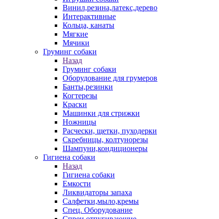
Винил,резина,латекс,дерево
Интерактивные
Кольца, канаты
Мягкие
Мячики
Груминг собаки
Назад
Груминг собаки
Оборудование для грумеров
Банты,резинки
Когтерезы
Краски
Машинки для стрижки
Ножницы
Расчески, щетки, пуходерки
Скребницы, колтунорезы
Шампуни,кондиционеры
Гигиена собаки
Назад
Гигиена собаки
Емкости
Ликвидаторы запаха
Салфетки,мыло,кремы
Спец. Оборудование
Спреи отпугивающие