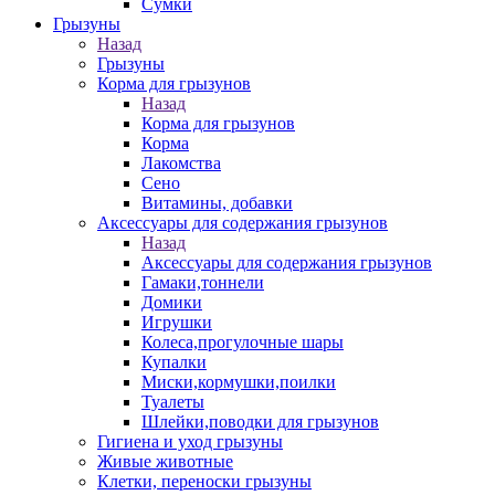
Сумки
Грызуны
Назад
Грызуны
Корма для грызунов
Назад
Корма для грызунов
Корма
Лакомства
Сено
Витамины, добавки
Аксессуары для содержания грызунов
Назад
Аксессуары для содержания грызунов
Гамаки,тоннели
Домики
Игрушки
Колеса,прогулочные шары
Купалки
Миски,кормушки,поилки
Туалеты
Шлейки,поводки для грызунов
Гигиена и уход грызуны
Живые животные
Клетки, переноски грызуны