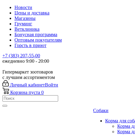
Новости
Цены и доставка
Магазины
Груминг
Ветклиника
Бонусная программа
Оптовым покупателям
Горсть в приют
+7 (383) 207-55-00
ежедневно 9:00 - 20:00
Гипермаркет зоотоваров
с лучшим ассортиментом
Личный кабинет
Войти
Корзина
пуста
0
Собаки
Корма для соб
Корма д
Корма д