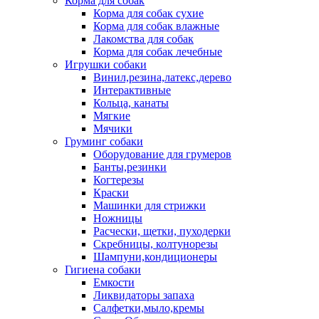
Корма для собак
Корма для собак сухие
Корма для собак влажные
Лакомства для собак
Корма для собак лечебные
Игрушки собаки
Винил,резина,латекс,дерево
Интерактивные
Кольца, канаты
Мягкие
Мячики
Груминг собаки
Оборудование для грумеров
Банты,резинки
Когтерезы
Краски
Машинки для стрижки
Ножницы
Расчески, щетки, пуходерки
Скребницы, колтунорезы
Шампуни,кондиционеры
Гигиена собаки
Емкости
Ликвидаторы запаха
Салфетки,мыло,кремы