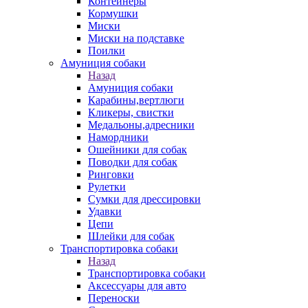
Контейнеры
Кормушки
Миски
Миски на подставке
Поилки
Амуниция собаки
Назад
Амуниция собаки
Карабины,вертлюги
Кликеры, свистки
Медальоны,адресники
Намордники
Ошейники для собак
Поводки для собак
Ринговки
Рулетки
Сумки для дрессировки
Удавки
Цепи
Шлейки для собак
Транспортировка собаки
Назад
Транспортировка собаки
Аксессуары для авто
Переноски