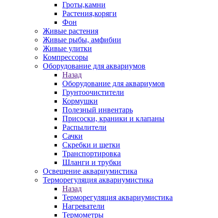
Гроты,камни
Растения,коряги
Фон
Живые растения
Живые рыбы, амфибии
Живые улитки
Компрессоры
Оборудование для аквариумов
Назад
Оборудование для аквариумов
Грунтоочистители
Кормушки
Полезный инвентарь
Присоски, краники и клапаны
Распылители
Сачки
Скребки и щетки
Транспортировка
Шланги и трубки
Освещение аквариумистика
Терморегуляция аквариумистика
Назад
Терморегуляция аквариумистика
Нагреватели
Термометры