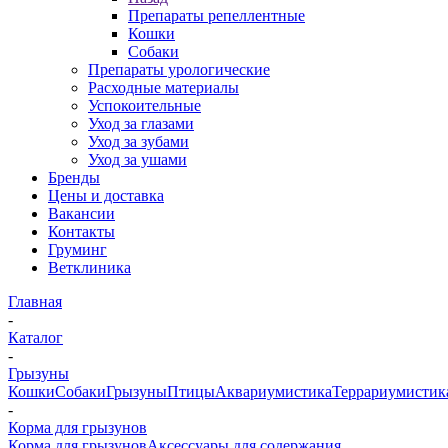
Препараты репеллентные
Кошки
Собаки
Препараты урологические
Расходные материалы
Успокоительные
Уход за глазами
Уход за зубами
Уход за ушами
Бренды
Цены и доставка
Вакансии
Контакты
Груминг
Ветклиника
Главная
-
Каталог
-
Грызуны
Кошки
Собаки
Грызуны
Птицы
Аквариумистика
Террариумистик
-
Корма для грызунов
Корма для грызунов
Аксессуары для содержания