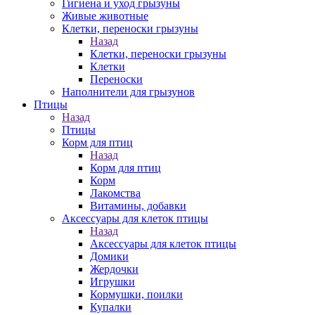
Гигиена и уход грызуны
Живые животные
Клетки, переноски грызуны
Назад
Клетки, переноски грызуны
Клетки
Переноски
Наполнители для грызунов
Птицы
Назад
Птицы
Корм для птиц
Назад
Корм для птиц
Корм
Лакомства
Витамины, добавки
Аксессуары для клеток птицы
Назад
Аксессуары для клеток птицы
Домики
Жердочки
Игрушки
Кормушки, поилки
Купалки