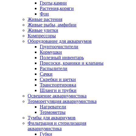
Гроты,камни
Растения,коряги
Фон
Живые растения
Живые рыбы, амфибии
Живые улитки
Компрессоры
Оборудование для аквариумов
Грунтоочистители
Кормушки
Полезный инвентарь
Присоски, краники и клапаны
Распылители
Сачки
Скребки и щетки
Транспортировка
Шланги и трубки
Освещение аквариумистика
Терморегуляция аквариумистика
Нагреватели
Термометры
Тумбы для аквариумов
Фильтрация и стерилизация
аквариумистика
Губки