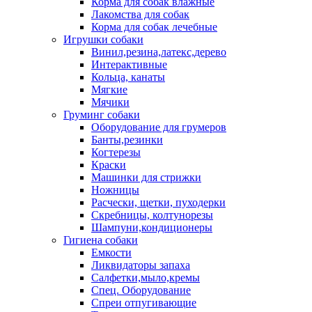
Корма для собак влажные
Лакомства для собак
Корма для собак лечебные
Игрушки собаки
Винил,резина,латекс,дерево
Интерактивные
Кольца, канаты
Мягкие
Мячики
Груминг собаки
Оборудование для грумеров
Банты,резинки
Когтерезы
Краски
Машинки для стрижки
Ножницы
Расчески, щетки, пуходерки
Скребницы, колтунорезы
Шампуни,кондиционеры
Гигиена собаки
Емкости
Ликвидаторы запаха
Салфетки,мыло,кремы
Спец. Оборудование
Спреи отпугивающие