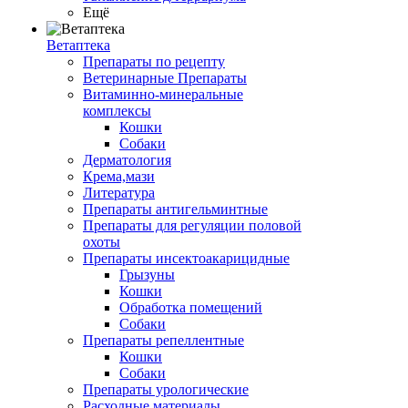
Ещё
Ветаптека
Препараты по рецепту
Ветеринарные Препараты
Витаминно-минеральные
комплексы
Кошки
Собаки
Дерматология
Крема,мази
Литература
Препараты антигельминтные
Препараты для регуляции половой
охоты
Препараты инсектоакарицидные
Грызуны
Кошки
Обработка помещений
Собаки
Препараты репеллентные
Кошки
Собаки
Препараты урологические
Расходные материалы