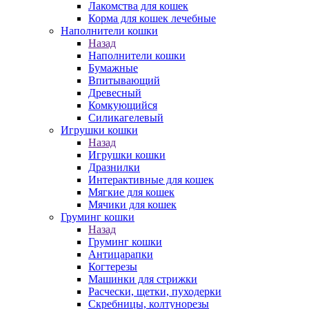
Лакомства для кошек
Корма для кошек лечебные
Наполнители кошки
Назад
Наполнители кошки
Бумажные
Впитывающий
Древесный
Комкующийся
Силикагелевый
Игрушки кошки
Назад
Игрушки кошки
Дразнилки
Интерактивные для кошек
Мягкие для кошек
Мячики для кошек
Груминг кошки
Назад
Груминг кошки
Антицарапки
Когтерезы
Машинки для стрижки
Расчески, щетки, пуходерки
Скребницы, колтунорезы