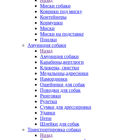
Назад
Миски собаки
Коврики под миску
Контейнеры
Кормушки
Миски
Миски на подставке
Поилки
Амуниция собаки
Назад
Амуниция собаки
Карабины,вертлюги
Кликеры, свистки
Медальоны,адресники
Намордники
Ошейники для собак
Поводки для собак
Ринговки
Рулетки
Сумки для дрессировки
Удавки
Цепи
Шлейки для собак
Транспортировка собаки
Назад