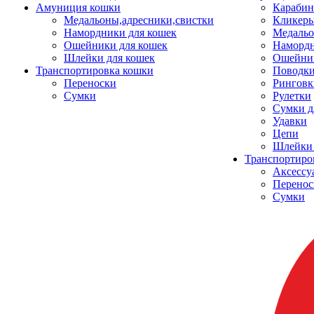
Амуниция кошки
Карабин
Медальоны,адресники,свистки
Кликеры
Намордники для кошек
Медальо
Ошейники для кошек
Наморд
Шлейки для кошек
Ошейник
Транспортировка кошки
Поводки
Переноски
Ринговк
Сумки
Рулетки
Сумки д
Удавки
Цепи
Шлейки 
Транспортиро
Аксессу
Перенос
Сумки