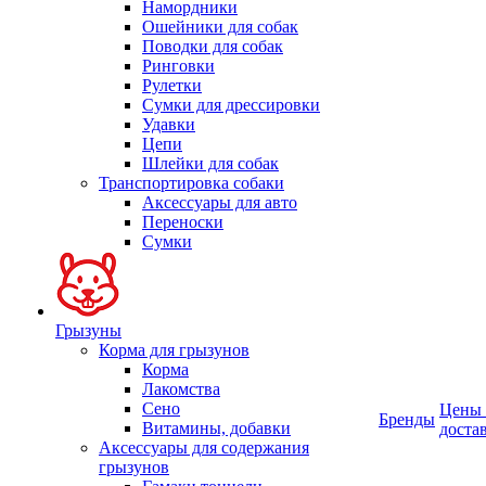
Намордники
Ошейники для собак
Поводки для собак
Ринговки
Рулетки
Сумки для дрессировки
Удавки
Цепи
Шлейки для собак
Транспортировка собаки
Аксессуары для авто
Переноски
Сумки
Грызуны
Корма для грызунов
Корма
Лакомства
Сено
Цены
Бренды
Витамины, добавки
доста
Аксессуары для содержания
грызунов