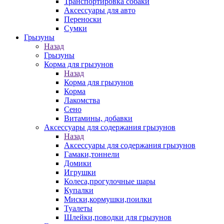
Транспортировка собаки
Аксессуары для авто
Переноски
Сумки
Грызуны
Назад
Грызуны
Корма для грызунов
Назад
Корма для грызунов
Корма
Лакомства
Сено
Витамины, добавки
Аксессуары для содержания грызунов
Назад
Аксессуары для содержания грызунов
Гамаки,тоннели
Домики
Игрушки
Колеса,прогулочные шары
Купалки
Миски,кормушки,поилки
Туалеты
Шлейки,поводки для грызунов