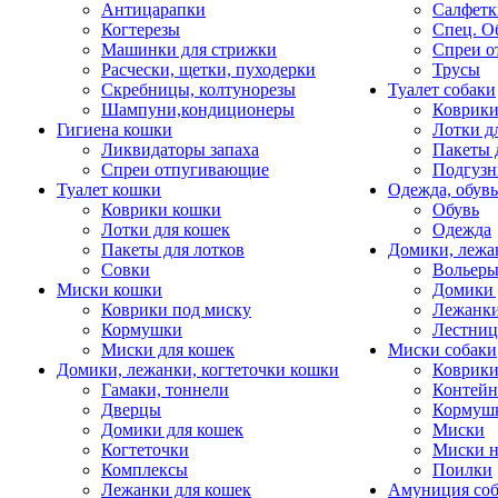
Антицарапки
Салфетк
Когтерезы
Спец. О
Машинки для стрижки
Спреи о
Расчески, щетки, пуходерки
Трусы
Скребницы, колтунорезы
Туалет собаки
Шампуни,кондиционеры
Коврик
Гигиена кошки
Лотки д
Ликвидаторы запаха
Пакеты 
Спреи отпугивающие
Подгузн
Туалет кошки
Одежда, обувь
Коврики кошки
Обувь
Лотки для кошек
Одежда
Пакеты для лотков
Домики, лежа
Совки
Вольеры
Миски кошки
Домики 
Коврики под миску
Лежанки
Кормушки
Лестни
Миски для кошек
Миски собаки
Домики, лежанки, когтеточки кошки
Коврики
Гамаки, тоннели
Контей
Дверцы
Кормуш
Домики для кошек
Миски
Когтеточки
Миски н
Комплексы
Поилки
Лежанки для кошек
Амуниция со