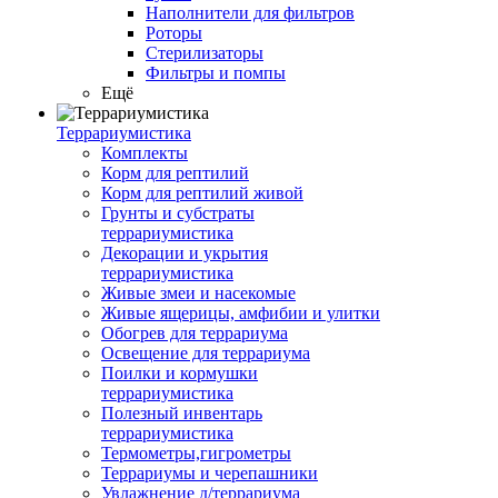
Наполнители для фильтров
Роторы
Стерилизаторы
Фильтры и помпы
Ещё
Террариумистика
Комплекты
Корм для рептилий
Корм для рептилий живой
Грунты и субстраты
террариумистика
Декорации и укрытия
террариумистика
Живые змеи и насекомые
Живые ящерицы, амфибии и улитки
Обогрев для террариума
Освещение для террариума
Поилки и кормушки
террариумистика
Полезный инвентарь
террариумистика
Термометры,гигрометры
Террариумы и черепашники
Увлажнение д/террариума