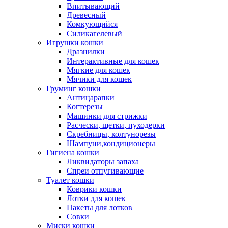
Впитывающий
Древесный
Комкующийся
Силикагелевый
Игрушки кошки
Дразнилки
Интерактивные для кошек
Мягкие для кошек
Мячики для кошек
Груминг кошки
Антицарапки
Когтерезы
Машинки для стрижки
Расчески, щетки, пуходерки
Скребницы, колтунорезы
Шампуни,кондиционеры
Гигиена кошки
Ликвидаторы запаха
Спреи отпугивающие
Туалет кошки
Коврики кошки
Лотки для кошек
Пакеты для лотков
Совки
Миски кошки