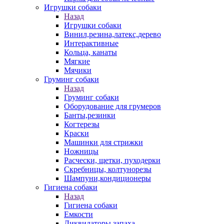
Игрушки собаки
Назад
Игрушки собаки
Винил,резина,латекс,дерево
Интерактивные
Кольца, канаты
Мягкие
Мячики
Груминг собаки
Назад
Груминг собаки
Оборудование для грумеров
Банты,резинки
Когтерезы
Краски
Машинки для стрижки
Ножницы
Расчески, щетки, пуходерки
Скребницы, колтунорезы
Шампуни,кондиционеры
Гигиена собаки
Назад
Гигиена собаки
Емкости
Ликвидаторы запаха