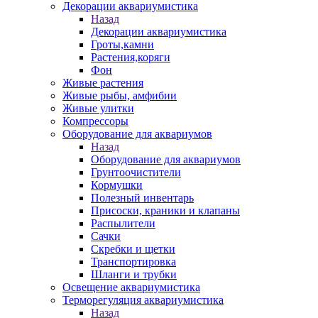
Декорации аквариумистика
Назад
Декорации аквариумистика
Гроты,камни
Растения,коряги
Фон
Живые растения
Живые рыбы, амфибии
Живые улитки
Компрессоры
Оборудование для аквариумов
Назад
Оборудование для аквариумов
Грунтоочистители
Кормушки
Полезный инвентарь
Присоски, краники и клапаны
Распылители
Сачки
Скребки и щетки
Транспортировка
Шланги и трубки
Освещение аквариумистика
Терморегуляция аквариумистика
Назад