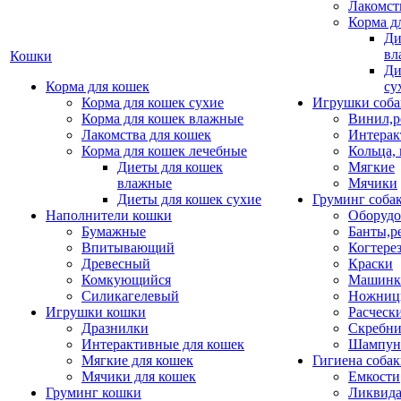
Лакомст
Корма д
Ди
вл
Кошки
Ди
Корма для кошек
су
Корма для кошек сухие
Игрушки соба
Корма для кошек влажные
Винил,р
Лакомства для кошек
Интерак
Корма для кошек лечебные
Кольца,
Диеты для кошек
Мягкие
влажные
Мячики
Диеты для кошек сухие
Груминг соба
Наполнители кошки
Оборудо
Бумажные
Банты,р
Впитывающий
Когтере
Древесный
Краски
Комкующийся
Машинки
Силикагелевый
Ножни
Игрушки кошки
Расческ
Дразнилки
Скребни
Интерактивные для кошек
Шампун
Мягкие для кошек
Гигиена соба
Мячики для кошек
Емкости
Груминг кошки
Ликвида