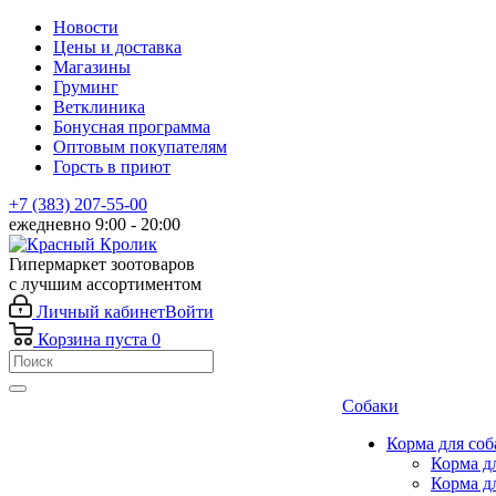
Новости
Цены и доставка
Магазины
Груминг
Ветклиника
Бонусная программа
Оптовым покупателям
Горсть в приют
+7 (383) 207-55-00
ежедневно 9:00 - 20:00
Гипермаркет зоотоваров
с лучшим ассортиментом
Личный кабинет
Войти
Корзина
пуста
0
Собаки
Корма для соб
Корма д
Корма д