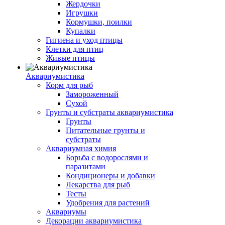
Жердочки
Игрушки
Кормушки, поилки
Купалки
Гигиена и уход птицы
Клетки для птиц
Живые птицы
Аквариумистика
Корм для рыб
Замороженный
Сухой
Грунты и субстраты аквариумистика
Грунты
Питательные грунты и
субстраты
Аквариумная химия
Борьба с водорослями и
паразитами
Кондиционеры и добавки
Лекарства для рыб
Тесты
Удобрения для растений
Аквариумы
Декорации аквариумистика