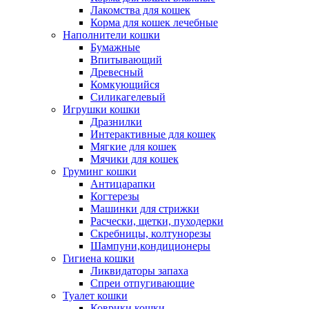
Лакомства для кошек
Корма для кошек лечебные
Наполнители кошки
Бумажные
Впитывающий
Древесный
Комкующийся
Силикагелевый
Игрушки кошки
Дразнилки
Интерактивные для кошек
Мягкие для кошек
Мячики для кошек
Груминг кошки
Антицарапки
Когтерезы
Машинки для стрижки
Расчески, щетки, пуходерки
Скребницы, колтунорезы
Шампуни,кондиционеры
Гигиена кошки
Ликвидаторы запаха
Спреи отпугивающие
Туалет кошки
Коврики кошки