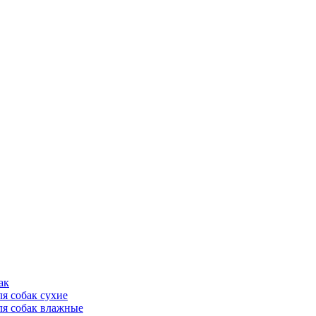
ак
ля собак сухие
ля собак влажные