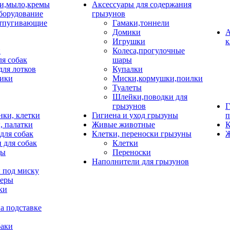
и,мыло,кремы
Аксессуары для содержания
борудование
грызунов
тпугивающие
Гамаки,тоннели
Домики
А
Игрушки
к
и
Колеса,прогулочные
ля собак
шары
для лотков
Купалки
ики
Миски,кормушки,поилки
Туалеты
Шлейки,поводки для
грызунов
Г
нки, клетки
Гигиена и уход грызуны
п
, палатки
Живые животные
К
для собак
Клетки, переноски грызуны
Ж
 для собак
Клетки
цы
Переноски
Наполнители для грызунов
 под миску
неры
ки
а подставке
баки