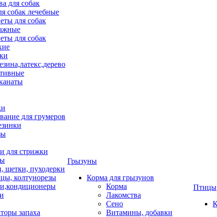
ва для собак
ля собак лечебные
еты для собак
ажные
еты для собак
хие
ки
езина,латекс,дерево
тивные
 канаты
ки
вание для грумеров
езинки
зы
 для стрижки
цы
Грызуны
и, щетки, пуходерки
цы, колтунорезы
Корма для грызунов
и,кондиционеры
Корма
Птицы
ки
Лакомства
Сено
К
торы запаха
Витамины, добавки