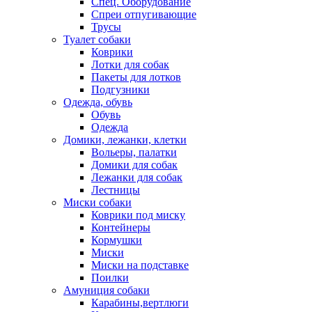
Спец. Оборудование
Спреи отпугивающие
Трусы
Туалет собаки
Коврики
Лотки для собак
Пакеты для лотков
Подгузники
Одежда, обувь
Обувь
Одежда
Домики, лежанки, клетки
Вольеры, палатки
Домики для собак
Лежанки для собак
Лестницы
Миски собаки
Коврики под миску
Контейнеры
Кормушки
Миски
Миски на подставке
Поилки
Амуниция собаки
Карабины,вертлюги