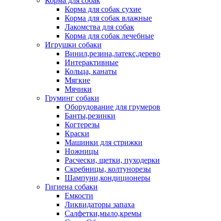
Корма для собак
Корма для собак сухие
Корма для собак влажные
Лакомства для собак
Корма для собак лечебные
Игрушки собаки
Винил,резина,латекс,дерево
Интерактивные
Кольца, канаты
Мягкие
Мячики
Груминг собаки
Оборудование для грумеров
Банты,резинки
Когтерезы
Краски
Машинки для стрижки
Ножницы
Расчески, щетки, пуходерки
Скребницы, колтунорезы
Шампуни,кондиционеры
Гигиена собаки
Емкости
Ликвидаторы запаха
Салфетки,мыло,кремы