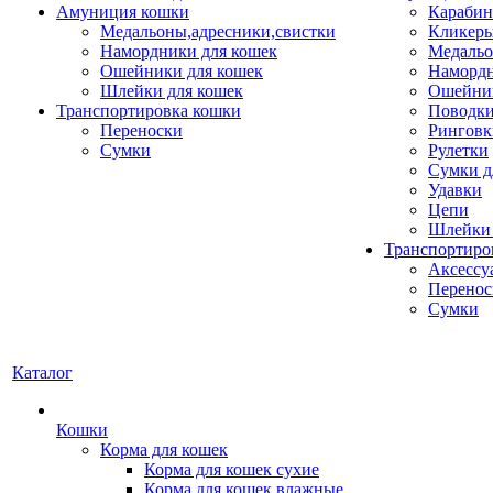
Амуниция кошки
Карабин
Медальоны,адресники,свистки
Кликеры
Намордники для кошек
Медальо
Ошейники для кошек
Наморд
Шлейки для кошек
Ошейник
Транспортировка кошки
Поводки
Переноски
Ринговк
Сумки
Рулетки
Сумки д
Удавки
Цепи
Шлейки 
Транспортиро
Аксессу
Перенос
Сумки
Каталог
Кошки
Корма для кошек
Корма для кошек сухие
Корма для кошек влажные