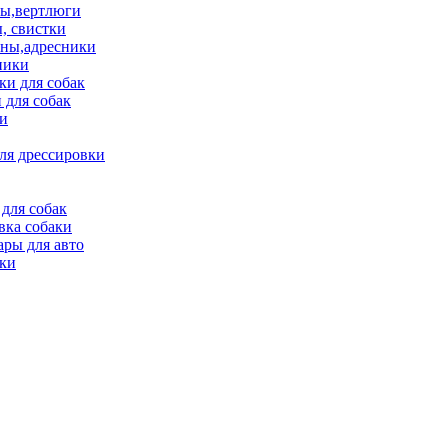
ы,вертлюги
, свистки
ны,адресники
ники
и для собак
 для собак
и
ля дрессировки
для собак
вка собаки
ары для авто
ки