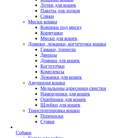
Лотки для кошек
Пакеты для лотков
Совки
Миски кошки
Коврики под миску
Кормушки
Миски для кошек
Домики, лежанки, когтеточки кошки
Гамаки, тоннели
Дверцы
Домики для кошек
Когтеточки
Комплексы
Лежанки для кошек
Амуниция кошки
Медальоны,адресники,свистки
Намордники для кошек
Ошейники для кошек
Шлейки для кошек
Транспортировка кошки
Переноски
Сумки
Собаки