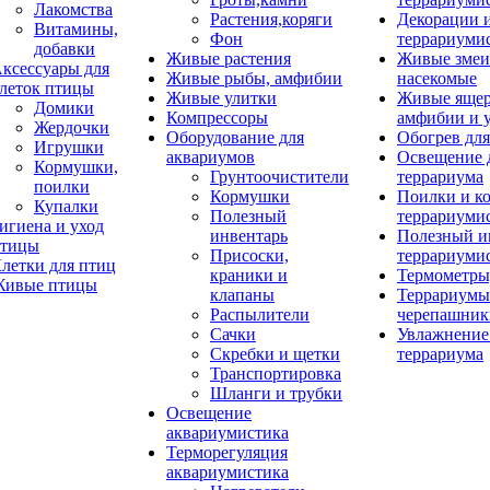
Лакомства
Растения,коряги
Декорации 
Витамины,
Фон
террариуми
добавки
Живые растения
Живые змеи
ксессуары для
Живые рыбы, амфибии
насекомые
леток птицы
Живые улитки
Живые яще
Домики
Компрессоры
амфибии и 
Жердочки
Оборудование для
Обогрев для
Игрушки
аквариумов
Освещение 
Кормушки,
Грунтоочистители
террариума
поилки
Кормушки
Поилки и к
Купалки
Полезный
террариуми
игиена и уход
инвентарь
Полезный и
тицы
Присоски,
террариуми
летки для птиц
краники и
Термометры
ивые птицы
клапаны
Террариумы
Распылители
черепашник
Сачки
Увлажнение 
Скребки и щетки
террариума
Транспортировка
Шланги и трубки
Освещение
аквариумистика
Терморегуляция
аквариумистика