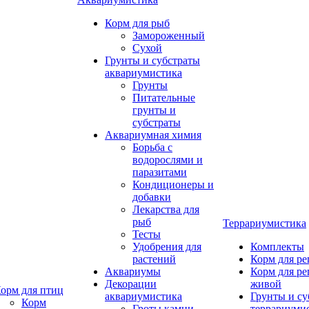
Корм для рыб
Замороженный
Сухой
Грунты и субстраты
аквариумистика
Грунты
Питательные
грунты и
субстраты
Аквариумная химия
Борьба с
водорослями и
паразитами
Кондиционеры и
добавки
Лекарства для
рыб
Террариумистика
Тесты
Удобрения для
Комплекты
растений
Корм для р
Аквариумы
Корм для р
Декорации
живой
орм для птиц
аквариумистика
Грунты и су
Корм
Гроты,камни
террариуми