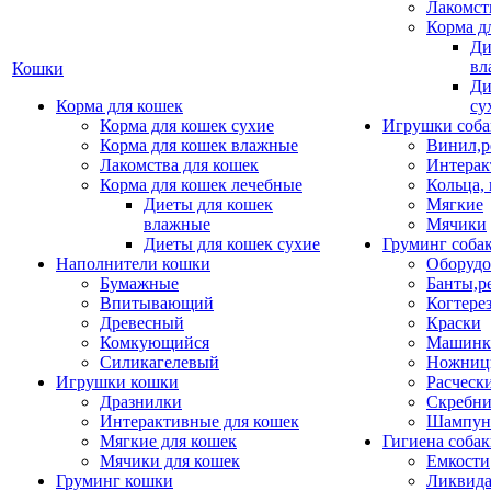
Лакомст
Корма д
Ди
вл
Кошки
Ди
Корма для кошек
су
Корма для кошек сухие
Игрушки соба
Корма для кошек влажные
Винил,р
Лакомства для кошек
Интерак
Корма для кошек лечебные
Кольца,
Диеты для кошек
Мягкие
влажные
Мячики
Диеты для кошек сухие
Груминг соба
Наполнители кошки
Оборудо
Бумажные
Банты,р
Впитывающий
Когтере
Древесный
Краски
Комкующийся
Машинки
Силикагелевый
Ножни
Игрушки кошки
Расческ
Дразнилки
Скребни
Интерактивные для кошек
Шампун
Мягкие для кошек
Гигиена соба
Мячики для кошек
Емкости
Груминг кошки
Ликвида