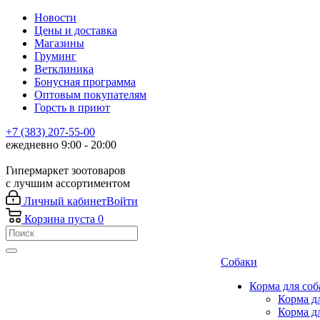
Новости
Цены и доставка
Магазины
Груминг
Ветклиника
Бонусная программа
Оптовым покупателям
Горсть в приют
+7 (383) 207-55-00
ежедневно 9:00 - 20:00
Гипермаркет зоотоваров
с лучшим ассортиментом
Личный кабинет
Войти
Корзина
пуста
0
Собаки
Корма для соб
Корма д
Корма д