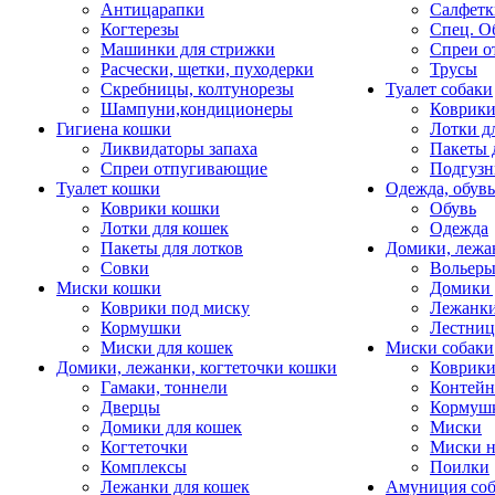
Антицарапки
Салфетк
Когтерезы
Спец. О
Машинки для стрижки
Спреи о
Расчески, щетки, пуходерки
Трусы
Скребницы, колтунорезы
Туалет собаки
Шампуни,кондиционеры
Коврик
Гигиена кошки
Лотки д
Ликвидаторы запаха
Пакеты 
Спреи отпугивающие
Подгузн
Туалет кошки
Одежда, обувь
Коврики кошки
Обувь
Лотки для кошек
Одежда
Пакеты для лотков
Домики, лежа
Совки
Вольеры
Миски кошки
Домики 
Коврики под миску
Лежанки
Кормушки
Лестни
Миски для кошек
Миски собаки
Домики, лежанки, когтеточки кошки
Коврики
Гамаки, тоннели
Контей
Дверцы
Кормуш
Домики для кошек
Миски
Когтеточки
Миски н
Комплексы
Поилки
Лежанки для кошек
Амуниция со