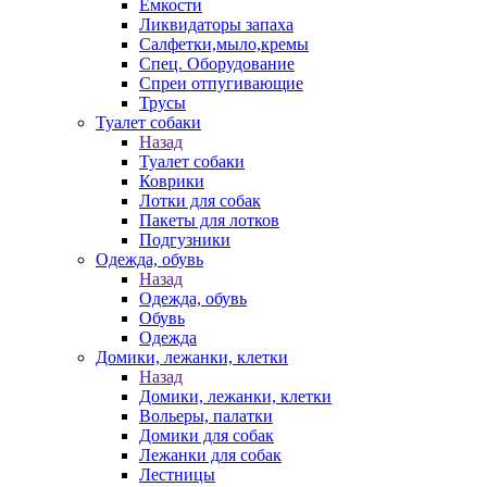
Емкости
Ликвидаторы запаха
Салфетки,мыло,кремы
Спец. Оборудование
Спреи отпугивающие
Трусы
Туалет собаки
Назад
Туалет собаки
Коврики
Лотки для собак
Пакеты для лотков
Подгузники
Одежда, обувь
Назад
Одежда, обувь
Обувь
Одежда
Домики, лежанки, клетки
Назад
Домики, лежанки, клетки
Вольеры, палатки
Домики для собак
Лежанки для собак
Лестницы