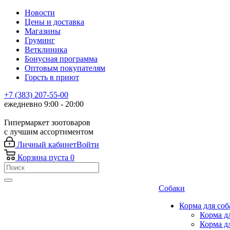
Новости
Цены и доставка
Магазины
Груминг
Ветклиника
Бонусная программа
Оптовым покупателям
Горсть в приют
+7 (383) 207-55-00
ежедневно 9:00 - 20:00
Гипермаркет зоотоваров
с лучшим ассортиментом
Личный кабинет
Войти
Корзина
пуста
0
Собаки
Корма для соб
Корма д
Корма д