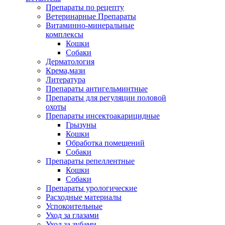
Препараты по рецепту
Ветеринарные Препараты
Витаминно-минеральные
комплексы
Кошки
Собаки
Дерматология
Крема,мази
Литература
Препараты антигельминтные
Препараты для регуляции половой
охоты
Препараты инсектоакарицидные
Грызуны
Кошки
Обработка помещений
Собаки
Препараты репеллентные
Кошки
Собаки
Препараты урологические
Расходные материалы
Успокоительные
Уход за глазами
Уход за зубами