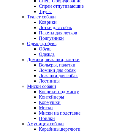
Спец. Оборудование
Спреи отпугивающие
Трусы
Туалет собаки
Коврики
Лотки для собак
Пакеты для лотков
Подгузники
Одежда, обувь
Обувь
Одежда
Домики, лежанки, клетки
Вольеры, палатки
Домики для собак
Лежанки для собак
Лестницы
Миски собаки
Коврики под миску
Контейнеры
Кормушки
Миски
Миски на подставке
Поилки
Амуниция собаки
Карабины,вертлюги