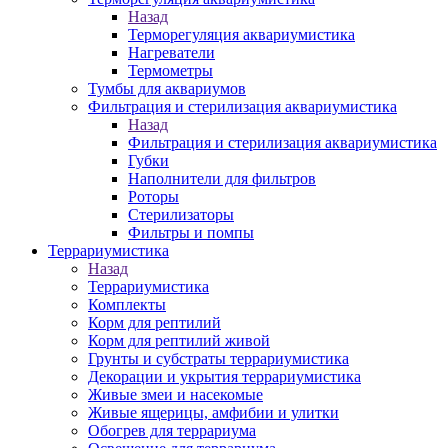
Назад
Терморегуляция аквариумистика
Нагреватели
Термометры
Тумбы для аквариумов
Фильтрация и стерилизация аквариумистика
Назад
Фильтрация и стерилизация аквариумистика
Губки
Наполнители для фильтров
Роторы
Стерилизаторы
Фильтры и помпы
Террариумистика
Назад
Террариумистика
Комплекты
Корм для рептилий
Корм для рептилий живой
Грунты и субстраты террариумистика
Декорации и укрытия террариумистика
Живые змеи и насекомые
Живые ящерицы, амфибии и улитки
Обогрев для террариума