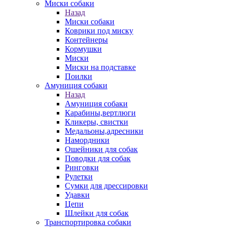
Миски собаки
Назад
Миски собаки
Коврики под миску
Контейнеры
Кормушки
Миски
Миски на подставке
Поилки
Амуниция собаки
Назад
Амуниция собаки
Карабины,вертлюги
Кликеры, свистки
Медальоны,адресники
Намордники
Ошейники для собак
Поводки для собак
Ринговки
Рулетки
Сумки для дрессировки
Удавки
Цепи
Шлейки для собак
Транспортировка собаки