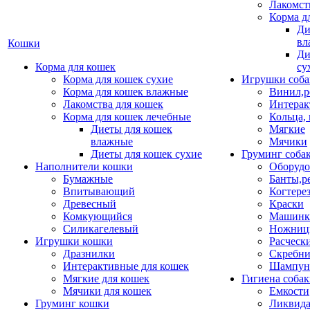
Лакомст
Корма д
Ди
вл
Кошки
Ди
Корма для кошек
су
Корма для кошек сухие
Игрушки соба
Корма для кошек влажные
Винил,р
Лакомства для кошек
Интерак
Корма для кошек лечебные
Кольца,
Диеты для кошек
Мягкие
влажные
Мячики
Диеты для кошек сухие
Груминг соба
Наполнители кошки
Оборудо
Бумажные
Банты,р
Впитывающий
Когтере
Древесный
Краски
Комкующийся
Машинки
Силикагелевый
Ножни
Игрушки кошки
Расческ
Дразнилки
Скребни
Интерактивные для кошек
Шампун
Мягкие для кошек
Гигиена соба
Мячики для кошек
Емкости
Груминг кошки
Ликвида