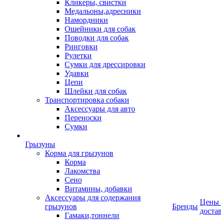
Кликеры, свистки
Медальоны,адресники
Намордники
Ошейники для собак
Поводки для собак
Ринговки
Рулетки
Сумки для дрессировки
Удавки
Цепи
Шлейки для собак
Транспортировка собаки
Аксессуары для авто
Переноски
Сумки
Грызуны
Корма для грызунов
Корма
Лакомства
Сено
Витамины, добавки
Аксессуары для содержания
Цены
грызунов
Бренды
доста
Гамаки,тоннели