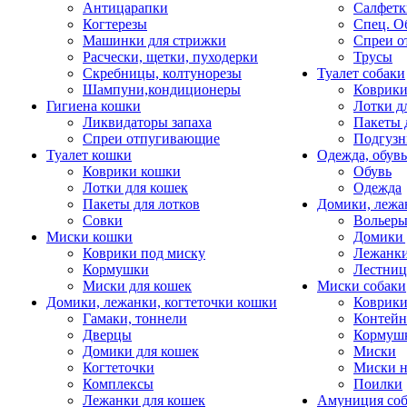
Антицарапки
Салфетк
Когтерезы
Спец. О
Машинки для стрижки
Спреи о
Расчески, щетки, пуходерки
Трусы
Скребницы, колтунорезы
Туалет собаки
Шампуни,кондиционеры
Коврик
Гигиена кошки
Лотки д
Ликвидаторы запаха
Пакеты 
Спреи отпугивающие
Подгузн
Туалет кошки
Одежда, обувь
Коврики кошки
Обувь
Лотки для кошек
Одежда
Пакеты для лотков
Домики, лежа
Совки
Вольеры
Миски кошки
Домики 
Коврики под миску
Лежанки
Кормушки
Лестни
Миски для кошек
Миски собаки
Домики, лежанки, когтеточки кошки
Коврики
Гамаки, тоннели
Контей
Дверцы
Кормуш
Домики для кошек
Миски
Когтеточки
Миски н
Комплексы
Поилки
Лежанки для кошек
Амуниция со