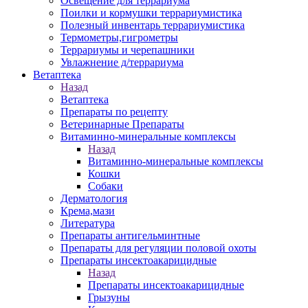
Освещение для террариума
Поилки и кормушки террариумистика
Полезный инвентарь террариумистика
Термометры,гигрометры
Террариумы и черепашники
Увлажнение д/террариума
Ветаптека
Назад
Ветаптека
Препараты по рецепту
Ветеринарные Препараты
Витаминно-минеральные комплексы
Назад
Витаминно-минеральные комплексы
Кошки
Собаки
Дерматология
Крема,мази
Литература
Препараты антигельминтные
Препараты для регуляции половой охоты
Препараты инсектоакарицидные
Назад
Препараты инсектоакарицидные
Грызуны