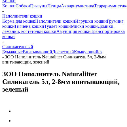
Кошки
Кошки
Собаки
Грызуны
Птицы
Аквариумистика
Террариумистик
-
Наполнители кошки
Корма для кошек
Наполнители кошки
Игрушки кошки
Груминг
кошки
Гигиена кошки
Туалет кошки
Миски кошки
Домики,
лежанки, когтеточки кошки
Амуниция кошки
Транспортировка
кошки
-
Силикагелевый
Бумажные
Впитывающий
Древесный
Комкующийся
-
ЗОО Наполнитель Naturalitter Силикагель 5л, 2-8мм
впитывающий, зеленый
ЗОО Наполнитель Naturalitter
Силикагель 5л, 2-8мм впитывающий,
зеленый