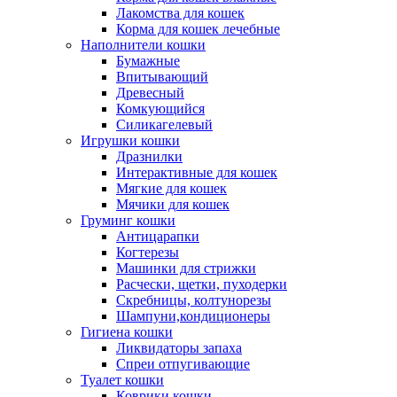
Лакомства для кошек
Корма для кошек лечебные
Наполнители кошки
Бумажные
Впитывающий
Древесный
Комкующийся
Силикагелевый
Игрушки кошки
Дразнилки
Интерактивные для кошек
Мягкие для кошек
Мячики для кошек
Груминг кошки
Антицарапки
Когтерезы
Машинки для стрижки
Расчески, щетки, пуходерки
Скребницы, колтунорезы
Шампуни,кондиционеры
Гигиена кошки
Ликвидаторы запаха
Спреи отпугивающие
Туалет кошки
Коврики кошки