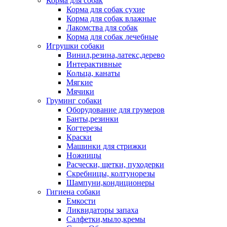
Корма для собак
Корма для собак сухие
Корма для собак влажные
Лакомства для собак
Корма для собак лечебные
Игрушки собаки
Винил,резина,латекс,дерево
Интерактивные
Кольца, канаты
Мягкие
Мячики
Груминг собаки
Оборудование для грумеров
Банты,резинки
Когтерезы
Краски
Машинки для стрижки
Ножницы
Расчески, щетки, пуходерки
Скребницы, колтунорезы
Шампуни,кондиционеры
Гигиена собаки
Емкости
Ликвидаторы запаха
Салфетки,мыло,кремы