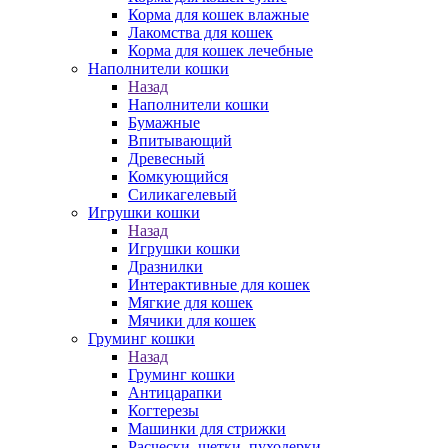
Корма для кошек влажные
Лакомства для кошек
Корма для кошек лечебные
Наполнители кошки
Назад
Наполнители кошки
Бумажные
Впитывающий
Древесный
Комкующийся
Силикагелевый
Игрушки кошки
Назад
Игрушки кошки
Дразнилки
Интерактивные для кошек
Мягкие для кошек
Мячики для кошек
Груминг кошки
Назад
Груминг кошки
Антицарапки
Когтерезы
Машинки для стрижки
Расчески, щетки, пуходерки