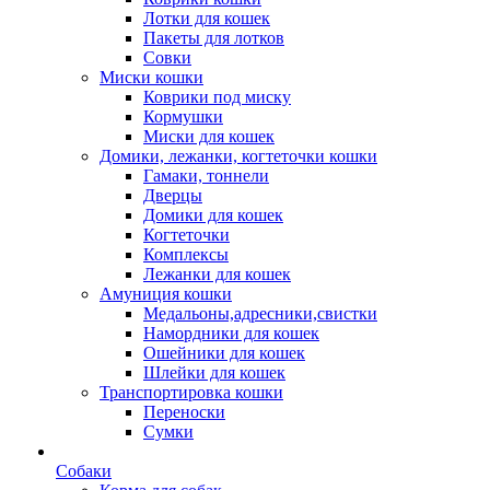
Лотки для кошек
Пакеты для лотков
Совки
Миски кошки
Коврики под миску
Кормушки
Миски для кошек
Домики, лежанки, когтеточки кошки
Гамаки, тоннели
Дверцы
Домики для кошек
Когтеточки
Комплексы
Лежанки для кошек
Амуниция кошки
Медальоны,адресники,свистки
Намордники для кошек
Ошейники для кошек
Шлейки для кошек
Транспортировка кошки
Переноски
Сумки
Собаки