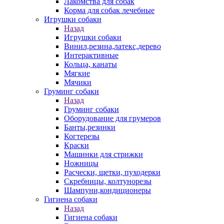
Лакомства для собак
Корма для собак лечебные
Игрушки собаки
Назад
Игрушки собаки
Винил,резина,латекс,дерево
Интерактивные
Кольца, канаты
Мягкие
Мячики
Груминг собаки
Назад
Груминг собаки
Оборудование для грумеров
Банты,резинки
Когтерезы
Краски
Машинки для стрижки
Ножницы
Расчески, щетки, пуходерки
Скребницы, колтунорезы
Шампуни,кондиционеры
Гигиена собаки
Назад
Гигиена собаки