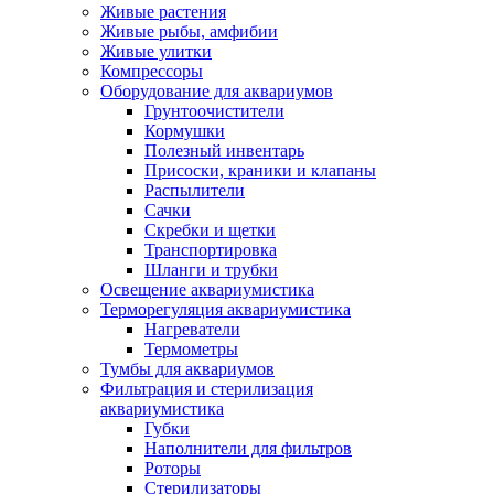
Живые растения
Живые рыбы, амфибии
Живые улитки
Компрессоры
Оборудование для аквариумов
Грунтоочистители
Кормушки
Полезный инвентарь
Присоски, краники и клапаны
Распылители
Сачки
Скребки и щетки
Транспортировка
Шланги и трубки
Освещение аквариумистика
Терморегуляция аквариумистика
Нагреватели
Термометры
Тумбы для аквариумов
Фильтрация и стерилизация
аквариумистика
Губки
Наполнители для фильтров
Роторы
Стерилизаторы