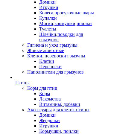
Домики
Игрушки
Колеса,прогулочные шары
Купалки
Миски,кормушки,поилки
Туалеты
Шлейки,поводки для
грызунов
Гигиена и уход грызуны
Живые животные
Клетки, переноски грызуны
Клетки
Переноски
Наполнители для грызунов
Птицы
Корм для птиц
Корм
Лакомства
Витамины, добавки
Аксессуары для клеток птицы
Домики
Жердочки
Игрушки
Кормушки, поилки