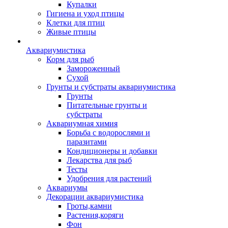
Купалки
Гигиена и уход птицы
Клетки для птиц
Живые птицы
Аквариумистика
Корм для рыб
Замороженный
Сухой
Грунты и субстраты аквариумистика
Грунты
Питательные грунты и
субстраты
Аквариумная химия
Борьба с водорослями и
паразитами
Кондиционеры и добавки
Лекарства для рыб
Тесты
Удобрения для растений
Аквариумы
Декорации аквариумистика
Гроты,камни
Растения,коряги
Фон