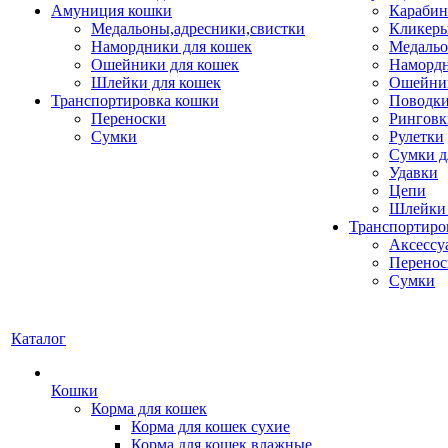
Амуниция кошки
Карабин
Медальоны,адресники,свистки
Кликеры
Намордники для кошек
Медальо
Ошейники для кошек
Наморд
Шлейки для кошек
Ошейник
Транспортировка кошки
Поводки
Переноски
Ринговк
Сумки
Рулетки
Сумки д
Удавки
Цепи
Шлейки 
Транспортиро
Аксессу
Перенос
Сумки
Каталог
Кошки
Корма для кошек
Корма для кошек сухие
Корма для кошек влажные