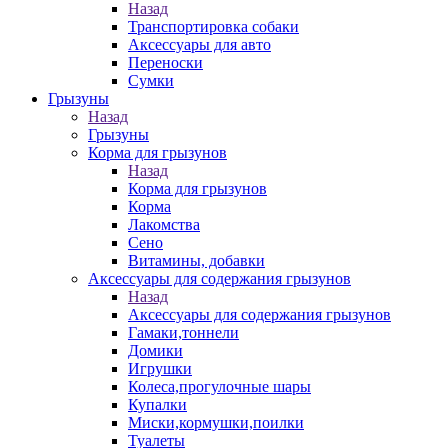
Назад
Транспортировка собаки
Аксессуары для авто
Переноски
Сумки
Грызуны
Назад
Грызуны
Корма для грызунов
Назад
Корма для грызунов
Корма
Лакомства
Сено
Витамины, добавки
Аксессуары для содержания грызунов
Назад
Аксессуары для содержания грызунов
Гамаки,тоннели
Домики
Игрушки
Колеса,прогулочные шары
Купалки
Миски,кормушки,поилки
Туалеты