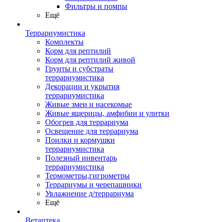
Фильтры и помпы
Ещё
Террариумистика
Комплекты
Корм для рептилий
Корм для рептилий живой
Грунты и субстраты
террариумистика
Декорации и укрытия
террариумистика
Живые змеи и насекомые
Живые ящерицы, амфибии и улитки
Обогрев для террариума
Освещение для террариума
Поилки и кормушки
террариумистика
Полезный инвентарь
террариумистика
Термометры,гигрометры
Террариумы и черепашники
Увлажнение д/террариума
Ещё
Ветаптека