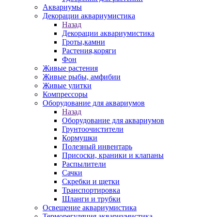
Аквариумы
Декорации аквариумистика
Назад
Декорации аквариумистика
Гроты,камни
Растения,коряги
Фон
Живые растения
Живые рыбы, амфибии
Живые улитки
Компрессоры
Оборудование для аквариумов
Назад
Оборудование для аквариумов
Грунтоочистители
Кормушки
Полезный инвентарь
Присоски, краники и клапаны
Распылители
Сачки
Скребки и щетки
Транспортировка
Шланги и трубки
Освещение аквариумистика
Терморегуляция аквариумистика