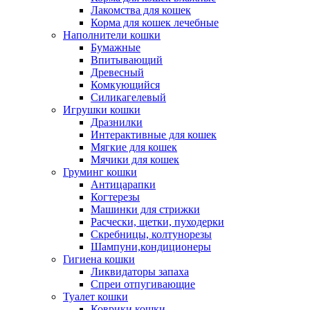
Лакомства для кошек
Корма для кошек лечебные
Наполнители кошки
Бумажные
Впитывающий
Древесный
Комкующийся
Силикагелевый
Игрушки кошки
Дразнилки
Интерактивные для кошек
Мягкие для кошек
Мячики для кошек
Груминг кошки
Антицарапки
Когтерезы
Машинки для стрижки
Расчески, щетки, пуходерки
Скребницы, колтунорезы
Шампуни,кондиционеры
Гигиена кошки
Ликвидаторы запаха
Спреи отпугивающие
Туалет кошки
Коврики кошки