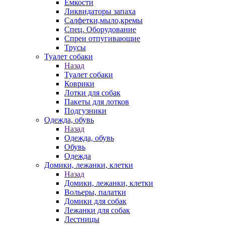
Емкости
Ликвидаторы запаха
Салфетки,мыло,кремы
Спец. Оборудование
Спреи отпугивающие
Трусы
Туалет собаки
Назад
Туалет собаки
Коврики
Лотки для собак
Пакеты для лотков
Подгузники
Одежда, обувь
Назад
Одежда, обувь
Обувь
Одежда
Домики, лежанки, клетки
Назад
Домики, лежанки, клетки
Вольеры, палатки
Домики для собак
Лежанки для собак
Лестницы