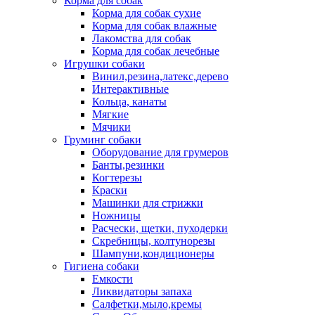
Корма для собак
Корма для собак сухие
Корма для собак влажные
Лакомства для собак
Корма для собак лечебные
Игрушки собаки
Винил,резина,латекс,дерево
Интерактивные
Кольца, канаты
Мягкие
Мячики
Груминг собаки
Оборудование для грумеров
Банты,резинки
Когтерезы
Краски
Машинки для стрижки
Ножницы
Расчески, щетки, пуходерки
Скребницы, колтунорезы
Шампуни,кондиционеры
Гигиена собаки
Емкости
Ликвидаторы запаха
Салфетки,мыло,кремы