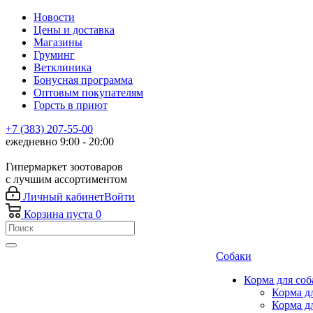
Новости
Цены и доставка
Магазины
Груминг
Ветклиника
Бонусная программа
Оптовым покупателям
Горсть в приют
+7 (383) 207-55-00
ежедневно 9:00 - 20:00
Гипермаркет зоотоваров
с лучшим ассортиментом
Личный кабинет
Войти
Корзина
пуста
0
Собаки
Корма для соб
Корма д
Корма д