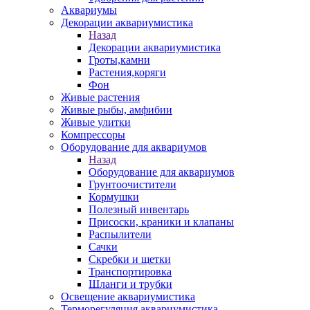
Аквариумы
Декорации аквариумистика
Назад
Декорации аквариумистика
Гроты,камни
Растения,коряги
Фон
Живые растения
Живые рыбы, амфибии
Живые улитки
Компрессоры
Оборудование для аквариумов
Назад
Оборудование для аквариумов
Грунтоочистители
Кормушки
Полезный инвентарь
Присоски, краники и клапаны
Распылители
Сачки
Скребки и щетки
Транспортировка
Шланги и трубки
Освещение аквариумистика
Терморегуляция аквариумистика