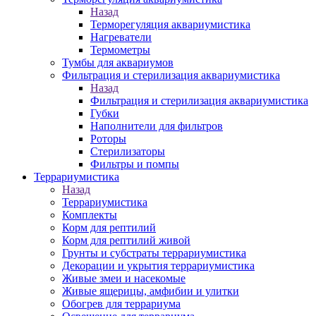
Назад
Терморегуляция аквариумистика
Нагреватели
Термометры
Тумбы для аквариумов
Фильтрация и стерилизация аквариумистика
Назад
Фильтрация и стерилизация аквариумистика
Губки
Наполнители для фильтров
Роторы
Стерилизаторы
Фильтры и помпы
Террариумистика
Назад
Террариумистика
Комплекты
Корм для рептилий
Корм для рептилий живой
Грунты и субстраты террариумистика
Декорации и укрытия террариумистика
Живые змеи и насекомые
Живые ящерицы, амфибии и улитки
Обогрев для террариума