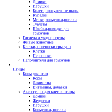
Домики
Игрушки
Колеса,прогулочные шары
Купалки
Миски,кормушки,поилки
Туалеты
Шлейки,поводки для
грызунов
Гигиена и уход грызуны
Живые животные
Клетки, переноски грызуны
Клетки
Переноски
Наполнители для грызунов
Птицы
Корм для птиц
Корм
Лакомства
Витамины, добавки
Аксессуары для клеток птицы
Домики
Жердочки
Игрушки
Кормушки, поилки