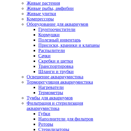
Живые растения
Живые рыбы, амфибии
Живые улитки
Компрессоры
Оборудование для аквариумов
Грунтоочистители
Кормушки
Полезный инвентарь
Присоски, краники и клапаны
Распылители
Сачки
Скребки и щетки
Транспортировка
Шланги и трубки
Освещение аквариумистика
Терморегуляция аквариумистика
Нагреватели
Термометры
Тумбы для аквариумов
Фильтрация и стерилизация
аквариумистика
Губки
Наполнители для фильтров
Роторы
Стерилизаторы