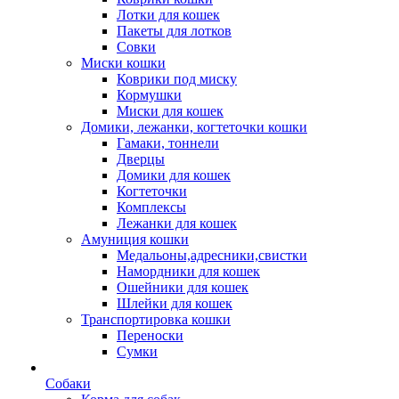
Лотки для кошек
Пакеты для лотков
Совки
Миски кошки
Коврики под миску
Кормушки
Миски для кошек
Домики, лежанки, когтеточки кошки
Гамаки, тоннели
Дверцы
Домики для кошек
Когтеточки
Комплексы
Лежанки для кошек
Амуниция кошки
Медальоны,адресники,свистки
Намордники для кошек
Ошейники для кошек
Шлейки для кошек
Транспортировка кошки
Переноски
Сумки
Собаки