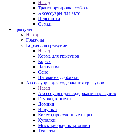
Назад
Транспортировка собаки
Аксессуары для авто
Переноски
Сумки
Грызуны
Назад
Грызуны
Корма для грызунов
Назад
Корма для грызунов
Корма
Лакомства
Сено
Витамины, добавки
Аксессуары для содержания грызунов
Назад
Аксессуары для содержания грызунов
Гамаки,тоннели
Домики
Игрушки
Колеса,прогулочные шары
Купалки
Миски,кормушки,поилки
Туалеты