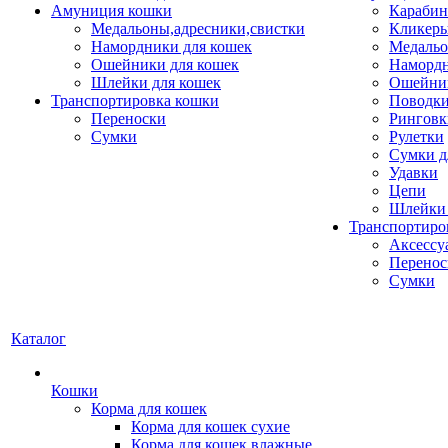
Амуниция кошки
Карабин
Медальоны,адресники,свистки
Кликеры
Намордники для кошек
Медальо
Ошейники для кошек
Наморд
Шлейки для кошек
Ошейник
Транспортировка кошки
Поводки
Переноски
Ринговк
Сумки
Рулетки
Сумки д
Удавки
Цепи
Шлейки 
Транспортиро
Аксессу
Перенос
Сумки
Каталог
Кошки
Корма для кошек
Корма для кошек сухие
Корма для кошек влажные