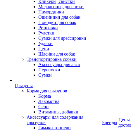
Кликеры, свистки
Медальоны,адресники
Намордники
Ошейники для собак
Поводки для собак
Ринговки
Рулетки
Сумки для дрессировки
Удавки
Цепи
Шлейки для собак
Транспортировка собаки
Аксессуары для авто
Переноски
Сумки
Грызуны
Корма для грызунов
Корма
Лакомства
Сено
Витамины, добавки
Аксессуары для содержания
Цены
грызунов
Бренды
доста
Гамаки,тоннели