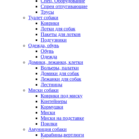
Спец. Оборудование
Спреи отпугивающие
Трусы
Туалет собаки
Коврики
Лотки для собак
Пакеты для лотков
Подгузники
Одежда, обувь
Обувь
Одежда
Домики, лежанки, клетки
Вольеры, палатки
Домики для собак
Лежанки для собак
Лестницы
Миски собаки
Коврики под миску
Контейнеры
Кормушки
Миски
Миски на подставке
Поилки
Амуниция собаки
Карабины,вертлюги