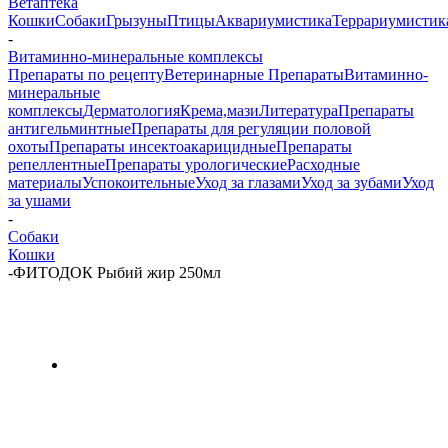
Ветаптека
Кошки
Собаки
Грызуны
Птицы
Аквариумистика
Террариумистик
-
Витаминно-минеральные комплексы
Препараты по рецепту
Ветеринарные Препараты
Витаминно-
минеральные
комплексы
Дерматология
Крема,мази
Литература
Препараты
антигельминтные
Препараты для регуляции половой
охоты
Препараты инсектоакарицидные
Препараты
репеллентные
Препараты урологические
Расходные
материалы
Успокоительные
Уход за глазами
Уход за зубами
Уход
за ушами
-
Собаки
Кошки
-
ФИТОДОК Рыбий жир 250мл