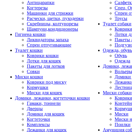
Антицарапки
Салфетк
Когтерезы
Спец. О
Машинки для стрижки
Спреи о
Расчески, щетки, пуходерки
Трусы
Скребницы, колтунорезы
Туалет собаки
Шампуни,кондиционеры
Коврик
Гигиена кошки
Лотки д
Ликвидаторы запаха
Пакеты 
Спреи отпугивающие
Подгузн
Туалет кошки
Одежда, обувь
Коврики кошки
Обувь
Лотки для кошек
Одежда
Пакеты для лотков
Домики, лежа
Совки
Вольеры
Миски кошки
Домики 
Коврики под миску
Лежанки
Кормушки
Лестни
Миски для кошек
Миски собаки
Домики, лежанки, когтеточки кошки
Коврики
Гамаки, тоннели
Контей
Дверцы
Кормуш
Домики для кошек
Миски
Когтеточки
Миски н
Комплексы
Поилки
Лежанки для кошек
Амуниция со