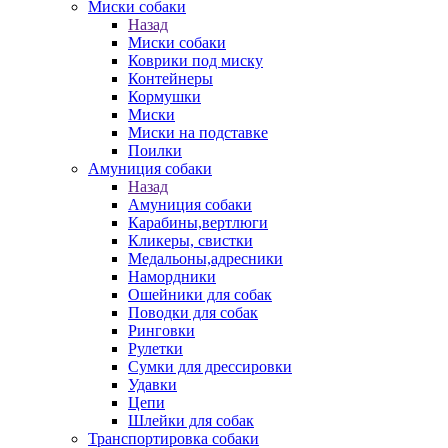
Миски собаки
Назад
Миски собаки
Коврики под миску
Контейнеры
Кормушки
Миски
Миски на подставке
Поилки
Амуниция собаки
Назад
Амуниция собаки
Карабины,вертлюги
Кликеры, свистки
Медальоны,адресники
Намордники
Ошейники для собак
Поводки для собак
Ринговки
Рулетки
Сумки для дрессировки
Удавки
Цепи
Шлейки для собак
Транспортировка собаки