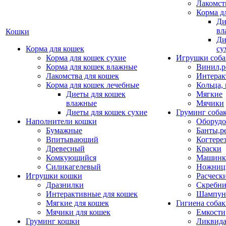
Лакомст
Корма д
Ди
вл
Кошки
Ди
Корма для кошек
су
Корма для кошек сухие
Игрушки соба
Корма для кошек влажные
Винил,р
Лакомства для кошек
Интерак
Корма для кошек лечебные
Кольца,
Диеты для кошек
Мягкие
влажные
Мячики
Диеты для кошек сухие
Груминг соба
Наполнители кошки
Оборудо
Бумажные
Банты,р
Впитывающий
Когтере
Древесный
Краски
Комкующийся
Машинки
Силикагелевый
Ножни
Игрушки кошки
Расческ
Дразнилки
Скребни
Интерактивные для кошек
Шампун
Мягкие для кошек
Гигиена соба
Мячики для кошек
Емкости
Груминг кошки
Ликвида