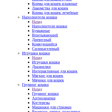
Корма для кошек влажные
Лакомства для кошек
Корма для кошек лечебные
Наполнители кошки
Назад
Наполнители кошки
Бумажные
Впитывающий
Древесный
Комкующийся
Силикагелевый
Игрушки кошки
Назад
Игрушки кошки
Дразнилки
Интерактивные для кошек
Мягкие для кошек
Мячики для кошек
Груминг кошки
Назад
Груминг кошки
Антицарапки
Когтерезы
Машинки для стрижки
Расчески, щетки, пуходерки