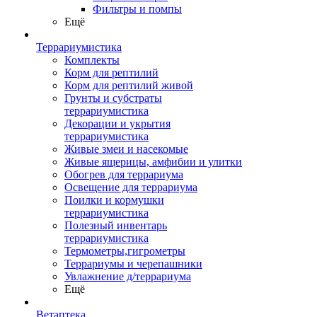
Фильтры и помпы
Ещё
Террариумистика
Комплекты
Корм для рептилий
Корм для рептилий живой
Грунты и субстраты
террариумистика
Декорации и укрытия
террариумистика
Живые змеи и насекомые
Живые ящерицы, амфибии и улитки
Обогрев для террариума
Освещение для террариума
Поилки и кормушки
террариумистика
Полезный инвентарь
террариумистика
Термометры,гигрометры
Террариумы и черепашники
Увлажнение д/террариума
Ещё
Ветаптека