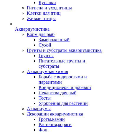
Купалки
Гигиена и уход птицы
Клетки для птиц
Живые птицы
Аквариумистика
Корм для рыб
Замороженный
Сухой
Грунты и субстраты аквариумистика
Грунты
Питательные грунты и
субстраты
Аквариумная химия
Борьба с водорослями и
паразитами
Кондиционеры и добавки
Лекарства для рыб
Тесты
Удобрения для растений
Аквариумы
Декорации аквариумистика
Гроты,камни
Растения,коряги
Фон