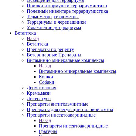
Освещение для террариума
Поилки и кормушки террариумистика
Полезный инвентарь террариумистика
Термометры,гигрометры
Террариумы и черепашники
Увлажнение д/террариума
Ветаптека
Назад
Ветаптека
Препараты по рецепту
Ветеринарные Препараты
Витаминно-минеральные комплексы
Назад
Витаминно-минеральные комплексы
Кошки
Собаки
Дерматология
Крема,мази
Литература
Препараты антигельминтные
Препараты для регуляции половой охоты
Препараты инсектоакарицидные
Назад
Препараты инсектоакарицидные
Грызуны