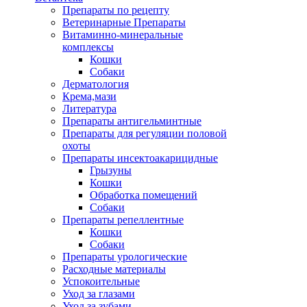
Препараты по рецепту
Ветеринарные Препараты
Витаминно-минеральные
комплексы
Кошки
Собаки
Дерматология
Крема,мази
Литература
Препараты антигельминтные
Препараты для регуляции половой
охоты
Препараты инсектоакарицидные
Грызуны
Кошки
Обработка помещений
Собаки
Препараты репеллентные
Кошки
Собаки
Препараты урологические
Расходные материалы
Успокоительные
Уход за глазами
Уход за зубами