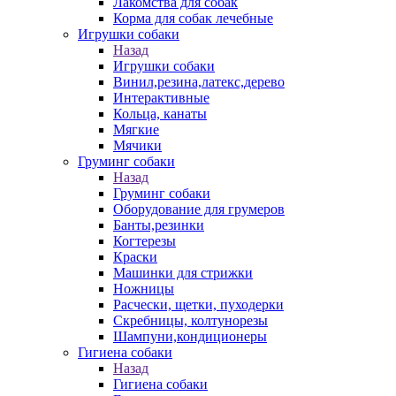
Лакомства для собак
Корма для собак лечебные
Игрушки собаки
Назад
Игрушки собаки
Винил,резина,латекс,дерево
Интерактивные
Кольца, канаты
Мягкие
Мячики
Груминг собаки
Назад
Груминг собаки
Оборудование для грумеров
Банты,резинки
Когтерезы
Краски
Машинки для стрижки
Ножницы
Расчески, щетки, пуходерки
Скребницы, колтунорезы
Шампуни,кондиционеры
Гигиена собаки
Назад
Гигиена собаки