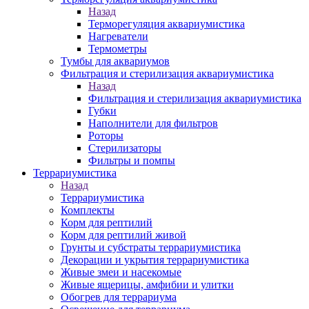
Назад
Терморегуляция аквариумистика
Нагреватели
Термометры
Тумбы для аквариумов
Фильтрация и стерилизация аквариумистика
Назад
Фильтрация и стерилизация аквариумистика
Губки
Наполнители для фильтров
Роторы
Стерилизаторы
Фильтры и помпы
Террариумистика
Назад
Террариумистика
Комплекты
Корм для рептилий
Корм для рептилий живой
Грунты и субстраты террариумистика
Декорации и укрытия террариумистика
Живые змеи и насекомые
Живые ящерицы, амфибии и улитки
Обогрев для террариума