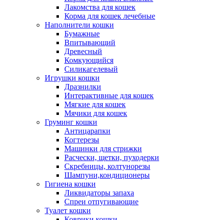
Лакомства для кошек
Корма для кошек лечебные
Наполнители кошки
Бумажные
Впитывающий
Древесный
Комкующийся
Силикагелевый
Игрушки кошки
Дразнилки
Интерактивные для кошек
Мягкие для кошек
Мячики для кошек
Груминг кошки
Антицарапки
Когтерезы
Машинки для стрижки
Расчески, щетки, пуходерки
Скребницы, колтунорезы
Шампуни,кондиционеры
Гигиена кошки
Ликвидаторы запаха
Спреи отпугивающие
Туалет кошки
Коврики кошки