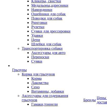
Кликеры, свистки
Медальоны,адресники
Намордники
Ошейники для собак
Поводки для собак
Ринговки
Рулетки
Сумки для дрессировки
Удавки
Цепи
Шлейки для собак
Транспортировка собаки
Аксессуары для авто
Переноски
Сумки
Грызуны
Корма для грызунов
Корма
Лакомства
Сено
Витамины, добавки
Аксессуары для содержания
Цены
грызунов
Бренды
доста
Гамаки,тоннели