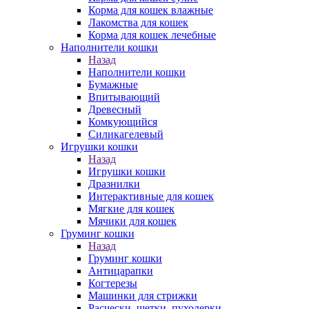
Корма для кошек влажные
Лакомства для кошек
Корма для кошек лечебные
Наполнители кошки
Назад
Наполнители кошки
Бумажные
Впитывающий
Древесный
Комкующийся
Силикагелевый
Игрушки кошки
Назад
Игрушки кошки
Дразнилки
Интерактивные для кошек
Мягкие для кошек
Мячики для кошек
Груминг кошки
Назад
Груминг кошки
Антицарапки
Когтерезы
Машинки для стрижки
Расчески, щетки, пуходерки