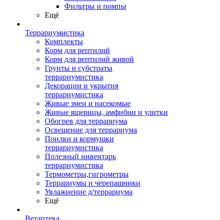
Фильтры и помпы
Ещё
Террариумистика
Комплекты
Корм для рептилий
Корм для рептилий живой
Грунты и субстраты
террариумистика
Декорации и укрытия
террариумистика
Живые змеи и насекомые
Живые ящерицы, амфибии и улитки
Обогрев для террариума
Освещение для террариума
Поилки и кормушки
террариумистика
Полезный инвентарь
террариумистика
Термометры,гигрометры
Террариумы и черепашники
Увлажнение д/террариума
Ещё
Ветаптека