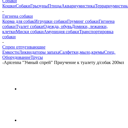
Собаки
Кошки
Собаки
Грызуны
Птицы
Аквариумистика
Террариумистик
-
Гигиена собаки
Корма для собак
Игрушки собаки
Груминг собаки
Гигиена
собаки
Туалет собаки
Одежда, обувь
Домики, лежанки,
клетки
Миски собаки
Амуниция собаки
Транспортировка
собаки
-
Спреи отпугивающие
Емкости
Ликвидаторы запаха
Салфетки,мыло,кремы
Спец.
Оборудование
Трусы
-
Apicenna "Умный спрей" Приучение к туалету д/собак 200мл