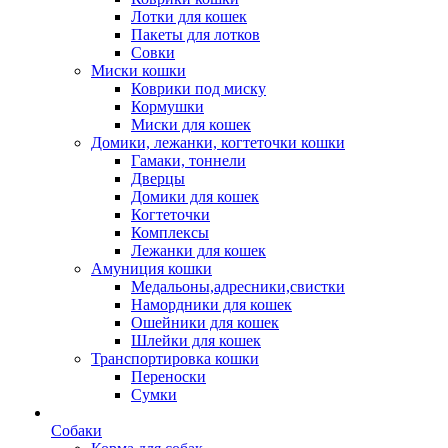
Лотки для кошек
Пакеты для лотков
Совки
Миски кошки
Коврики под миску
Кормушки
Миски для кошек
Домики, лежанки, когтеточки кошки
Гамаки, тоннели
Дверцы
Домики для кошек
Когтеточки
Комплексы
Лежанки для кошек
Амуниция кошки
Медальоны,адресники,свистки
Намордники для кошек
Ошейники для кошек
Шлейки для кошек
Транспортировка кошки
Переноски
Сумки
Собаки