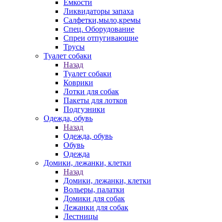
Емкости
Ликвидаторы запаха
Салфетки,мыло,кремы
Спец. Оборудование
Спреи отпугивающие
Трусы
Туалет собаки
Назад
Туалет собаки
Коврики
Лотки для собак
Пакеты для лотков
Подгузники
Одежда, обувь
Назад
Одежда, обувь
Обувь
Одежда
Домики, лежанки, клетки
Назад
Домики, лежанки, клетки
Вольеры, палатки
Домики для собак
Лежанки для собак
Лестницы