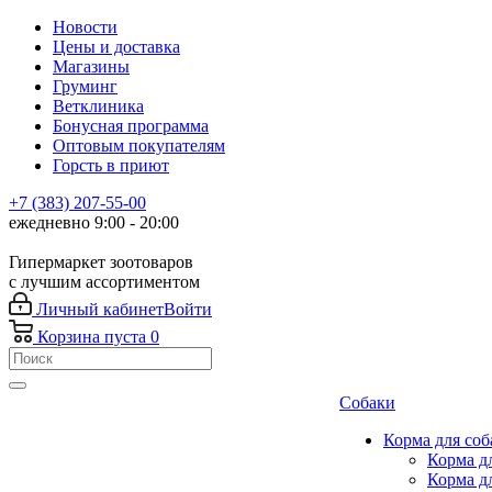
Новости
Цены и доставка
Магазины
Груминг
Ветклиника
Бонусная программа
Оптовым покупателям
Горсть в приют
+7 (383) 207-55-00
ежедневно 9:00 - 20:00
Гипермаркет зоотоваров
с лучшим ассортиментом
Личный кабинет
Войти
Корзина
пуста
0
Собаки
Корма для соб
Корма д
Корма д