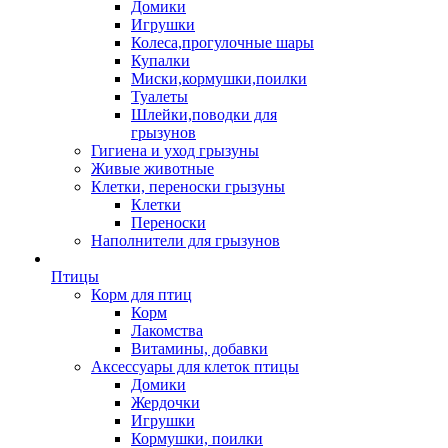
Домики
Игрушки
Колеса,прогулочные шары
Купалки
Миски,кормушки,поилки
Туалеты
Шлейки,поводки для
грызунов
Гигиена и уход грызуны
Живые животные
Клетки, переноски грызуны
Клетки
Переноски
Наполнители для грызунов
Птицы
Корм для птиц
Корм
Лакомства
Витамины, добавки
Аксессуары для клеток птицы
Домики
Жердочки
Игрушки
Кормушки, поилки