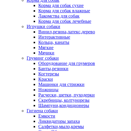
Корма для собак
Корма для собак сухие
Корма для собак влажные
Лакомства для собак
Корма для собак лечебные
Игрушки собаки
Винил,резина,латекс,дерево
Интерактивные
Кольца, канаты
Мягкие
Мячики
Груминг собаки
Оборудование для грумеров
Банты,резинки
Когтерезы
Краски
Машинки для стрижки
Ножницы
Расчески, щетки, пуходерки
Скребницы, колтунорезы
Шампуни,кондиционеры
Гигиена собаки
Емкости
Ликвидаторы запаха
Салфетки,мыло,кремы