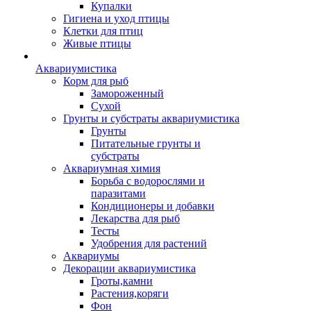
Купалки
Гигиена и уход птицы
Клетки для птиц
Живые птицы
Аквариумистика
Корм для рыб
Замороженный
Сухой
Грунты и субстраты аквариумистика
Грунты
Питательные грунты и
субстраты
Аквариумная химия
Борьба с водорослями и
паразитами
Кондиционеры и добавки
Лекарства для рыб
Тесты
Удобрения для растений
Аквариумы
Декорации аквариумистика
Гроты,камни
Растения,коряги
Фон