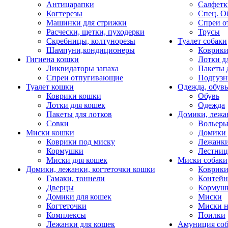
Антицарапки
Салфетк
Когтерезы
Спец. О
Машинки для стрижки
Спреи о
Расчески, щетки, пуходерки
Трусы
Скребницы, колтунорезы
Туалет собаки
Шампуни,кондиционеры
Коврик
Гигиена кошки
Лотки д
Ликвидаторы запаха
Пакеты 
Спреи отпугивающие
Подгузн
Туалет кошки
Одежда, обувь
Коврики кошки
Обувь
Лотки для кошек
Одежда
Пакеты для лотков
Домики, лежа
Совки
Вольеры
Миски кошки
Домики 
Коврики под миску
Лежанки
Кормушки
Лестни
Миски для кошек
Миски собаки
Домики, лежанки, когтеточки кошки
Коврики
Гамаки, тоннели
Контей
Дверцы
Кормуш
Домики для кошек
Миски
Когтеточки
Миски н
Комплексы
Поилки
Лежанки для кошек
Амуниция со