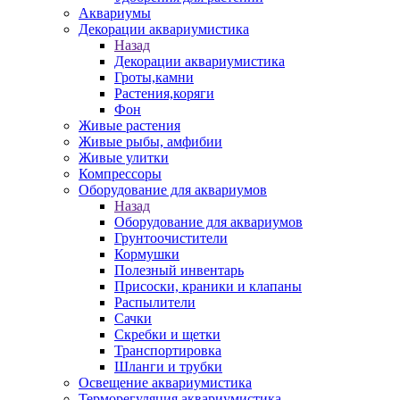
Аквариумы
Декорации аквариумистика
Назад
Декорации аквариумистика
Гроты,камни
Растения,коряги
Фон
Живые растения
Живые рыбы, амфибии
Живые улитки
Компрессоры
Оборудование для аквариумов
Назад
Оборудование для аквариумов
Грунтоочистители
Кормушки
Полезный инвентарь
Присоски, краники и клапаны
Распылители
Сачки
Скребки и щетки
Транспортировка
Шланги и трубки
Освещение аквариумистика
Терморегуляция аквариумистика