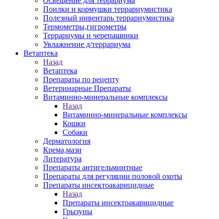
Освещение для террариума
Поилки и кормушки террариумистика
Полезный инвентарь террариумистика
Термометры,гигрометры
Террариумы и черепашники
Увлажнение д/террариума
Ветаптека
Назад
Ветаптека
Препараты по рецепту
Ветеринарные Препараты
Витаминно-минеральные комплексы
Назад
Витаминно-минеральные комплексы
Кошки
Собаки
Дерматология
Крема,мази
Литература
Препараты антигельминтные
Препараты для регуляции половой охоты
Препараты инсектоакарицидные
Назад
Препараты инсектоакарицидные
Грызуны