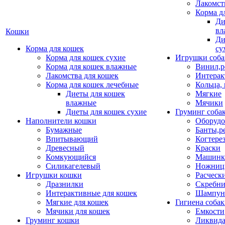
Лакомст
Корма д
Ди
вл
Кошки
Ди
Корма для кошек
су
Корма для кошек сухие
Игрушки соба
Корма для кошек влажные
Винил,р
Лакомства для кошек
Интерак
Корма для кошек лечебные
Кольца,
Диеты для кошек
Мягкие
влажные
Мячики
Диеты для кошек сухие
Груминг соба
Наполнители кошки
Оборудо
Бумажные
Банты,р
Впитывающий
Когтере
Древесный
Краски
Комкующийся
Машинки
Силикагелевый
Ножни
Игрушки кошки
Расческ
Дразнилки
Скребни
Интерактивные для кошек
Шампун
Мягкие для кошек
Гигиена соба
Мячики для кошек
Емкости
Груминг кошки
Ликвида