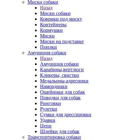
Миски собаки
Назад
Миски собаки
Коврики под миску
Контейнеры
Кормушки
Миски
Миски на подставке
Поилки
Амуниция собаки
Назад
Амуниция собаки
Карабины,вертлюги
Кликеры, свистки
Медальоны,адресники
Намордники
Ошейники для собак
Поводки для собак
Ринговки
Рулетки
Сумки для дрессировки
Удавки
Цепи
Шлейки для собак
Транспортировка собаки