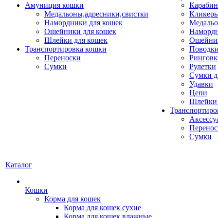
Амуниция кошки
Карабин
Медальоны,адресники,свистки
Кликеры
Намордники для кошек
Медальо
Ошейники для кошек
Наморд
Шлейки для кошек
Ошейник
Транспортировка кошки
Поводки
Переноски
Ринговк
Сумки
Рулетки
Сумки д
Удавки
Цепи
Шлейки 
Транспортиро
Аксессу
Перенос
Сумки
Каталог
Кошки
Корма для кошек
Корма для кошек сухие
Корма для кошек влажные