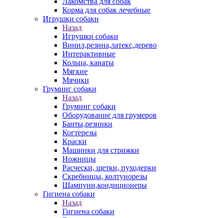
Лакомства для собак
Корма для собак лечебные
Игрушки собаки
Назад
Игрушки собаки
Винил,резина,латекс,дерево
Интерактивные
Кольца, канаты
Мягкие
Мячики
Груминг собаки
Назад
Груминг собаки
Оборудование для грумеров
Банты,резинки
Когтерезы
Краски
Машинки для стрижки
Ножницы
Расчески, щетки, пуходерки
Скребницы, колтунорезы
Шампуни,кондиционеры
Гигиена собаки
Назад
Гигиена собаки