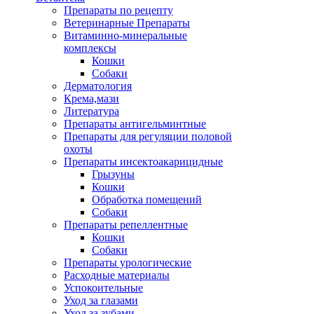
Препараты по рецепту
Ветеринарные Препараты
Витаминно-минеральные
комплексы
Кошки
Собаки
Дерматология
Крема,мази
Литература
Препараты антигельминтные
Препараты для регуляции половой
охоты
Препараты инсектоакарицидные
Грызуны
Кошки
Обработка помещений
Собаки
Препараты репеллентные
Кошки
Собаки
Препараты урологические
Расходные материалы
Успокоительные
Уход за глазами
Уход за зубами