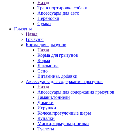
Назад
Транспортировка собаки
Аксессуары для авто
Переноски
Сумки
Грызуны
Назад
Грызуны
Корма для грызунов
Назад
Корма для грызунов
Корма
Лакомства
Сено
Витамины, добавки
Аксессуары для содержания грызунов
Назад
Аксессуары для содержания грызунов
Гамаки,тоннели
Домики
Игрушки
Колеса,прогулочные шары
Купалки
Миски,кормушки,поилки
Туалеты