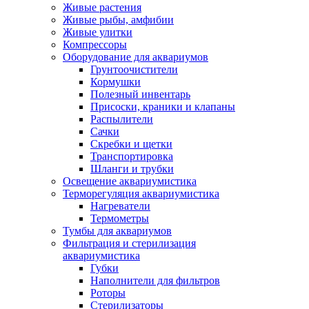
Живые растения
Живые рыбы, амфибии
Живые улитки
Компрессоры
Оборудование для аквариумов
Грунтоочистители
Кормушки
Полезный инвентарь
Присоски, краники и клапаны
Распылители
Сачки
Скребки и щетки
Транспортировка
Шланги и трубки
Освещение аквариумистика
Терморегуляция аквариумистика
Нагреватели
Термометры
Тумбы для аквариумов
Фильтрация и стерилизация
аквариумистика
Губки
Наполнители для фильтров
Роторы
Стерилизаторы