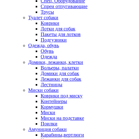
Спец. Оборудование
Спреи отпугивающие
Трусы
Туалет собаки
Коврики
Лотки для собак
Пакеты для лотков
Подгузники
Одежда, обувь
Обувь
Одежда
Домики, лежанки, клетки
Вольеры, палатки
Домики для собак
Лежанки для собак
Лестницы
Миски собаки
Коврики под миску
Контейнеры
Кормушки
Миски
Миски на подставке
Поилки
Амуниция собаки
Карабины,вертлюги