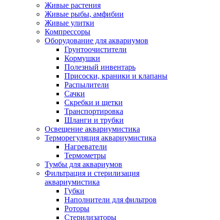
Живые растения
Живые рыбы, амфибии
Живые улитки
Компрессоры
Оборудование для аквариумов
Грунтоочистители
Кормушки
Полезный инвентарь
Присоски, краники и клапаны
Распылители
Сачки
Скребки и щетки
Транспортировка
Шланги и трубки
Освещение аквариумистика
Терморегуляция аквариумистика
Нагреватели
Термометры
Тумбы для аквариумов
Фильтрация и стерилизация
аквариумистика
Губки
Наполнители для фильтров
Роторы
Стерилизаторы