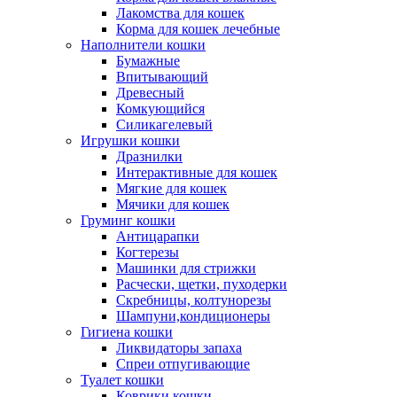
Лакомства для кошек
Корма для кошек лечебные
Наполнители кошки
Бумажные
Впитывающий
Древесный
Комкующийся
Силикагелевый
Игрушки кошки
Дразнилки
Интерактивные для кошек
Мягкие для кошек
Мячики для кошек
Груминг кошки
Антицарапки
Когтерезы
Машинки для стрижки
Расчески, щетки, пуходерки
Скребницы, колтунорезы
Шампуни,кондиционеры
Гигиена кошки
Ликвидаторы запаха
Спреи отпугивающие
Туалет кошки
Коврики кошки