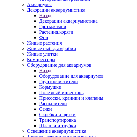
Аквариумы
Декорации аквариумистика
Назад
Декорации аквариумистика
Гроты,камни
Растения,коряги
Фон
Живые растения
Живые рыбы, амфибии
Живые улитки
Компрессоры
Оборудование для аквариумов
Назад
Оборудование для аквариумов
Грунтоочистители
Кормушки
Полезный инвентарь
Присоски, краники и клапаны
Распылители
Сачки
Скребки и щетки
Транспортировка
Шланги и трубки
Освещение аквариумистика
Терморегуляция аквариумистика