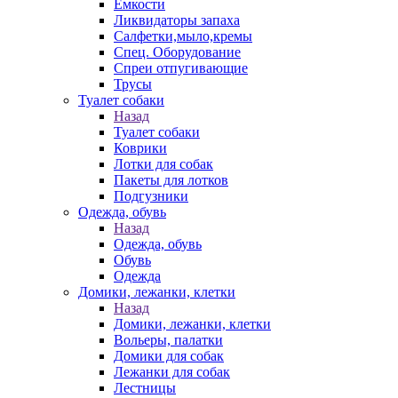
Емкости
Ликвидаторы запаха
Салфетки,мыло,кремы
Спец. Оборудование
Спреи отпугивающие
Трусы
Туалет собаки
Назад
Туалет собаки
Коврики
Лотки для собак
Пакеты для лотков
Подгузники
Одежда, обувь
Назад
Одежда, обувь
Обувь
Одежда
Домики, лежанки, клетки
Назад
Домики, лежанки, клетки
Вольеры, палатки
Домики для собак
Лежанки для собак
Лестницы