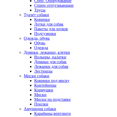
Спец. Оборудование
Спреи отпугивающие
Трусы
Туалет собаки
Коврики
Лотки для собак
Пакеты для лотков
Подгузники
Одежда, обувь
Обувь
Одежда
Домики, лежанки, клетки
Вольеры, палатки
Домики для собак
Лежанки для собак
Лестницы
Миски собаки
Коврики под миску
Контейнеры
Кормушки
Миски
Миски на подставке
Поилки
Амуниция собаки
Карабины,вертлюги