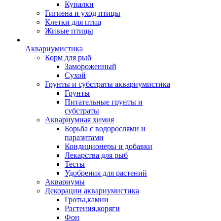
Купалки
Гигиена и уход птицы
Клетки для птиц
Живые птицы
Аквариумистика
Корм для рыб
Замороженный
Сухой
Грунты и субстраты аквариумистика
Грунты
Питательные грунты и
субстраты
Аквариумная химия
Борьба с водорослями и
паразитами
Кондиционеры и добавки
Лекарства для рыб
Тесты
Удобрения для растений
Аквариумы
Декорации аквариумистика
Гроты,камни
Растения,коряги
Фон