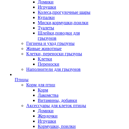
Домики
Игрушки
Колеса,прогулочные шары
Купалки
Миски,кормушки,поилки
Туалеты
Шлейки,поводки для
грызунов
Гигиена и уход грызуны
Живые животные
Клетки, переноски грызуны
Клетки
Переноски
Наполнители для грызунов
Птицы
Корм для птиц
Корм
Лакомства
Витамины, добавки
Аксессуары для клеток птицы
Домики
Жердочки
Игрушки
Кормушки, поилки