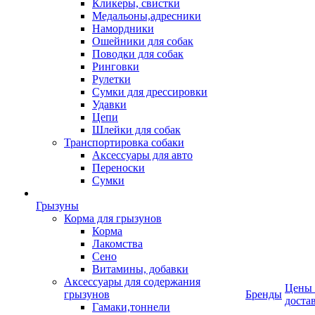
Кликеры, свистки
Медальоны,адресники
Намордники
Ошейники для собак
Поводки для собак
Ринговки
Рулетки
Сумки для дрессировки
Удавки
Цепи
Шлейки для собак
Транспортировка собаки
Аксессуары для авто
Переноски
Сумки
Грызуны
Корма для грызунов
Корма
Лакомства
Сено
Витамины, добавки
Аксессуары для содержания
Цены
грызунов
Бренды
доста
Гамаки,тоннели