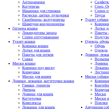
Антицарапки
Салфетк
Когтерезы
Спец. О
Машинки для стрижки
Спреи о
Расчески, щетки, пуходерки
Трусы
Скребницы, колтунорезы
Туалет собаки
Шампуни,кондиционеры
Коврик
Гигиена кошки
Лотки д
Ликвидаторы запаха
Пакеты 
Спреи отпугивающие
Подгузн
Туалет кошки
Одежда, обувь
Коврики кошки
Обувь
Лотки для кошек
Одежда
Пакеты для лотков
Домики, лежа
Совки
Вольеры
Миски кошки
Домики 
Коврики под миску
Лежанки
Кормушки
Лестни
Миски для кошек
Миски собаки
Домики, лежанки, когтеточки кошки
Коврики
Гамаки, тоннели
Контей
Дверцы
Кормуш
Домики для кошек
Миски
Когтеточки
Миски н
Комплексы
Поилки
Лежанки для кошек
Амуниция со