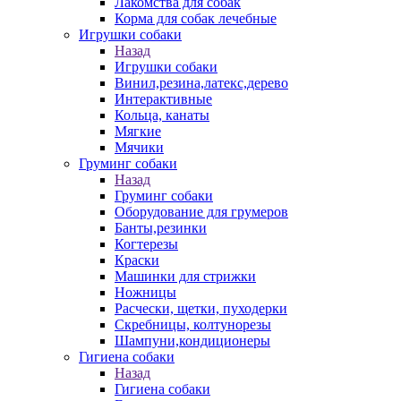
Лакомства для собак
Корма для собак лечебные
Игрушки собаки
Назад
Игрушки собаки
Винил,резина,латекс,дерево
Интерактивные
Кольца, канаты
Мягкие
Мячики
Груминг собаки
Назад
Груминг собаки
Оборудование для грумеров
Банты,резинки
Когтерезы
Краски
Машинки для стрижки
Ножницы
Расчески, щетки, пуходерки
Скребницы, колтунорезы
Шампуни,кондиционеры
Гигиена собаки
Назад
Гигиена собаки