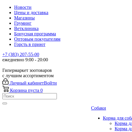
Новости
Цены и доставка
Магазины
Груминг
Ветклиника
Бонусная программа
Оптовым покупателям
Горсть в приют
+7 (383) 207-55-00
ежедневно 9:00 - 20:00
Гипермаркет зоотоваров
с лучшим ассортиментом
Личный кабинет
Войти
Корзина
пуста
0
Собаки
Корма для соб
Корма д
Корма д