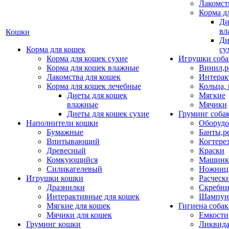
Лакомст
Корма д
Ди
вл
Кошки
Ди
Корма для кошек
су
Корма для кошек сухие
Игрушки соба
Корма для кошек влажные
Винил,р
Лакомства для кошек
Интерак
Корма для кошек лечебные
Кольца,
Диеты для кошек
Мягкие
влажные
Мячики
Диеты для кошек сухие
Груминг соба
Наполнители кошки
Оборудо
Бумажные
Банты,р
Впитывающий
Когтере
Древесный
Краски
Комкующийся
Машинки
Силикагелевый
Ножни
Игрушки кошки
Расческ
Дразнилки
Скребни
Интерактивные для кошек
Шампун
Мягкие для кошек
Гигиена соба
Мячики для кошек
Емкости
Груминг кошки
Ликвида