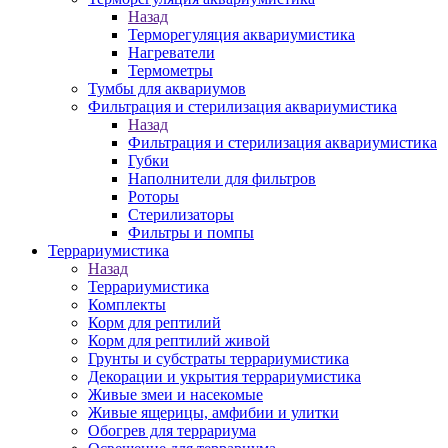
Назад
Терморегуляция аквариумистика
Нагреватели
Термометры
Тумбы для аквариумов
Фильтрация и стерилизация аквариумистика
Назад
Фильтрация и стерилизация аквариумистика
Губки
Наполнители для фильтров
Роторы
Стерилизаторы
Фильтры и помпы
Террариумистика
Назад
Террариумистика
Комплекты
Корм для рептилий
Корм для рептилий живой
Грунты и субстраты террариумистика
Декорации и укрытия террариумистика
Живые змеи и насекомые
Живые ящерицы, амфибии и улитки
Обогрев для террариума