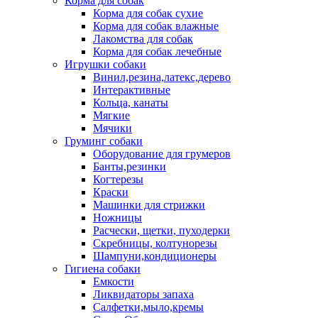
Корма для собак
Корма для собак сухие
Корма для собак влажные
Лакомства для собак
Корма для собак лечебные
Игрушки собаки
Винил,резина,латекс,дерево
Интерактивные
Кольца, канаты
Мягкие
Мячики
Груминг собаки
Оборудование для грумеров
Банты,резинки
Когтерезы
Краски
Машинки для стрижки
Ножницы
Расчески, щетки, пуходерки
Скребницы, колтунорезы
Шампуни,кондиционеры
Гигиена собаки
Емкости
Ликвидаторы запаха
Салфетки,мыло,кремы