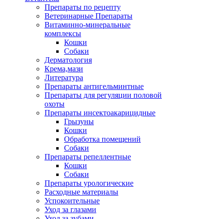
Препараты по рецепту
Ветеринарные Препараты
Витаминно-минеральные
комплексы
Кошки
Собаки
Дерматология
Крема,мази
Литература
Препараты антигельминтные
Препараты для регуляции половой
охоты
Препараты инсектоакарицидные
Грызуны
Кошки
Обработка помещений
Собаки
Препараты репеллентные
Кошки
Собаки
Препараты урологические
Расходные материалы
Успокоительные
Уход за глазами
Уход за зубами