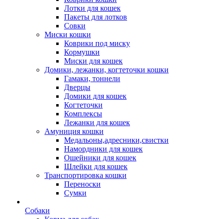
Лотки для кошек
Пакеты для лотков
Совки
Миски кошки
Коврики под миску
Кормушки
Миски для кошек
Домики, лежанки, когтеточки кошки
Гамаки, тоннели
Дверцы
Домики для кошек
Когтеточки
Комплексы
Лежанки для кошек
Амуниция кошки
Медальоны,адресники,свистки
Намордники для кошек
Ошейники для кошек
Шлейки для кошек
Транспортировка кошки
Переноски
Сумки
Собаки