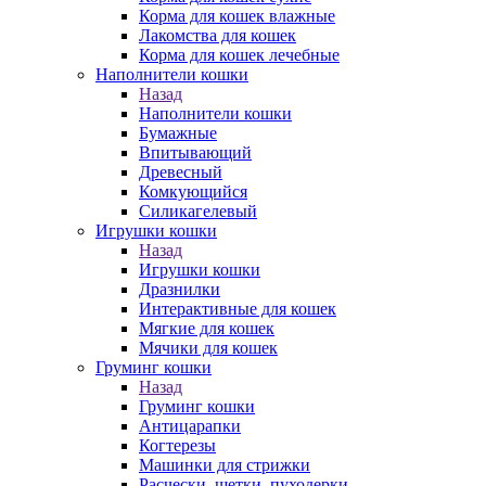
Корма для кошек влажные
Лакомства для кошек
Корма для кошек лечебные
Наполнители кошки
Назад
Наполнители кошки
Бумажные
Впитывающий
Древесный
Комкующийся
Силикагелевый
Игрушки кошки
Назад
Игрушки кошки
Дразнилки
Интерактивные для кошек
Мягкие для кошек
Мячики для кошек
Груминг кошки
Назад
Груминг кошки
Антицарапки
Когтерезы
Машинки для стрижки
Расчески, щетки, пуходерки