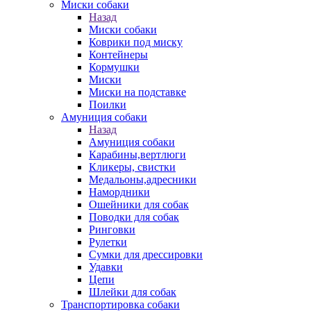
Миски собаки
Назад
Миски собаки
Коврики под миску
Контейнеры
Кормушки
Миски
Миски на подставке
Поилки
Амуниция собаки
Назад
Амуниция собаки
Карабины,вертлюги
Кликеры, свистки
Медальоны,адресники
Намордники
Ошейники для собак
Поводки для собак
Ринговки
Рулетки
Сумки для дрессировки
Удавки
Цепи
Шлейки для собак
Транспортировка собаки