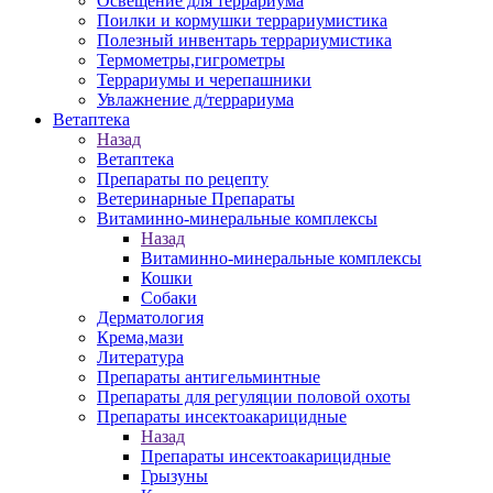
Освещение для террариума
Поилки и кормушки террариумистика
Полезный инвентарь террариумистика
Термометры,гигрометры
Террариумы и черепашники
Увлажнение д/террариума
Ветаптека
Назад
Ветаптека
Препараты по рецепту
Ветеринарные Препараты
Витаминно-минеральные комплексы
Назад
Витаминно-минеральные комплексы
Кошки
Собаки
Дерматология
Крема,мази
Литература
Препараты антигельминтные
Препараты для регуляции половой охоты
Препараты инсектоакарицидные
Назад
Препараты инсектоакарицидные
Грызуны