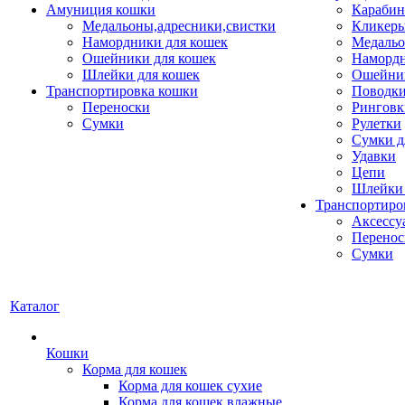
Амуниция кошки
Карабин
Медальоны,адресники,свистки
Кликеры
Намордники для кошек
Медальо
Ошейники для кошек
Наморд
Шлейки для кошек
Ошейник
Транспортировка кошки
Поводки
Переноски
Ринговк
Сумки
Рулетки
Сумки д
Удавки
Цепи
Шлейки 
Транспортиро
Аксессу
Перенос
Сумки
Каталог
Кошки
Корма для кошек
Корма для кошек сухие
Корма для кошек влажные