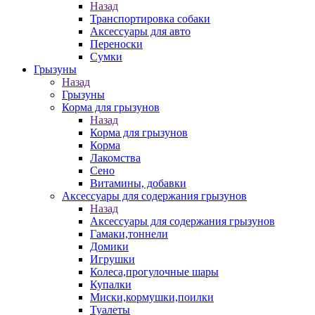
Назад
Транспортировка собаки
Аксессуары для авто
Переноски
Сумки
Грызуны
Назад
Грызуны
Корма для грызунов
Назад
Корма для грызунов
Корма
Лакомства
Сено
Витамины, добавки
Аксессуары для содержания грызунов
Назад
Аксессуары для содержания грызунов
Гамаки,тоннели
Домики
Игрушки
Колеса,прогулочные шары
Купалки
Миски,кормушки,поилки
Туалеты