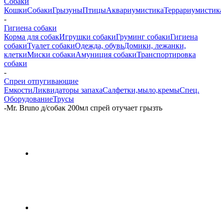
Собаки
Кошки
Собаки
Грызуны
Птицы
Аквариумистика
Террариумистик
-
Гигиена собаки
Корма для собак
Игрушки собаки
Груминг собаки
Гигиена
собаки
Туалет собаки
Одежда, обувь
Домики, лежанки,
клетки
Миски собаки
Амуниция собаки
Транспортировка
собаки
-
Спреи отпугивающие
Емкости
Ликвидаторы запаха
Салфетки,мыло,кремы
Спец.
Оборудование
Трусы
-
Mr. Bruno д/собак 200мл спрей отучает грызть