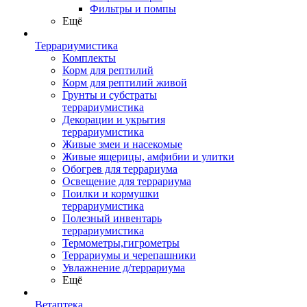
Фильтры и помпы
Ещё
Террариумистика
Комплекты
Корм для рептилий
Корм для рептилий живой
Грунты и субстраты
террариумистика
Декорации и укрытия
террариумистика
Живые змеи и насекомые
Живые ящерицы, амфибии и улитки
Обогрев для террариума
Освещение для террариума
Поилки и кормушки
террариумистика
Полезный инвентарь
террариумистика
Термометры,гигрометры
Террариумы и черепашники
Увлажнение д/террариума
Ещё
Ветаптека