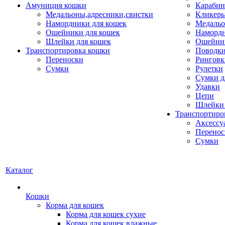
Амуниция кошки
Карабин
Медальоны,адресники,свистки
Кликеры
Намордники для кошек
Медальо
Ошейники для кошек
Наморд
Шлейки для кошек
Ошейник
Транспортировка кошки
Поводки
Переноски
Ринговк
Сумки
Рулетки
Сумки д
Удавки
Цепи
Шлейки 
Транспортиро
Аксессу
Перенос
Сумки
Каталог
Кошки
Корма для кошек
Корма для кошек сухие
Корма для кошек влажные