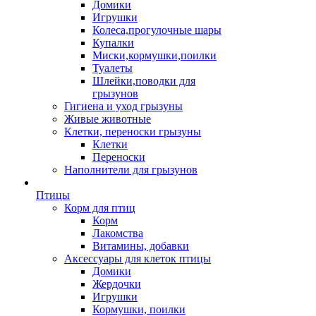
Домики
Игрушки
Колеса,прогулочные шары
Купалки
Миски,кормушки,поилки
Туалеты
Шлейки,поводки для
грызунов
Гигиена и уход грызуны
Живые животные
Клетки, переноски грызуны
Клетки
Переноски
Наполнители для грызунов
Птицы
Корм для птиц
Корм
Лакомства
Витамины, добавки
Аксессуары для клеток птицы
Домики
Жердочки
Игрушки
Кормушки, поилки