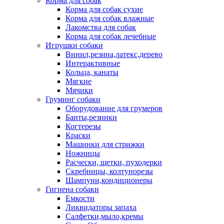
Корма для собак
Корма для собак сухие
Корма для собак влажные
Лакомства для собак
Корма для собак лечебные
Игрушки собаки
Винил,резина,латекс,дерево
Интерактивные
Кольца, канаты
Мягкие
Мячики
Груминг собаки
Оборудование для грумеров
Банты,резинки
Когтерезы
Краски
Машинки для стрижки
Ножницы
Расчески, щетки, пуходерки
Скребницы, колтунорезы
Шампуни,кондиционеры
Гигиена собаки
Емкости
Ликвидаторы запаха
Салфетки,мыло,кремы