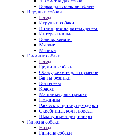
Лакомства для собак
Корма для собак лечебные
Игрушки собаки
Назад
Игрушки собаки
Винил,резина,латекс,дерево
Интерактивные
Кольца, канаты
Мягкие
Мячики
Груминг собаки
Назад
Груминг собаки
Оборудование для грумеров
Банты,резинки
Когтерезы
Краски
Машинки для стрижки
Ножницы
Расчески, щетки, пуходерки
Скребницы, колтунорезы
Шампуни,кондиционеры
Гигиена собаки
Назад
Гигиена собаки