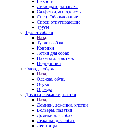
Емкости
Ликвидаторы запаха
Салфетки,мыло,кремы
Спец. Оборудование
Спреи отпугивающие
Трусы
Туалет собаки
Назад
Туалет собаки
Коврики
Лотки для собак
Пакеты для лотков
Подгузники
Одежда, обувь
Назад
Одежда, обувь
Обувь
Одежда
Домики, лежанки, клетки
Назад
Домики, лежанки, клетки
Вольеры, палатки
Домики для собак
Лежанки для собак
Лестницы