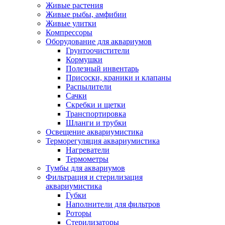
Живые растения
Живые рыбы, амфибии
Живые улитки
Компрессоры
Оборудование для аквариумов
Грунтоочистители
Кормушки
Полезный инвентарь
Присоски, краники и клапаны
Распылители
Сачки
Скребки и щетки
Транспортировка
Шланги и трубки
Освещение аквариумистика
Терморегуляция аквариумистика
Нагреватели
Термометры
Тумбы для аквариумов
Фильтрация и стерилизация
аквариумистика
Губки
Наполнители для фильтров
Роторы
Стерилизаторы