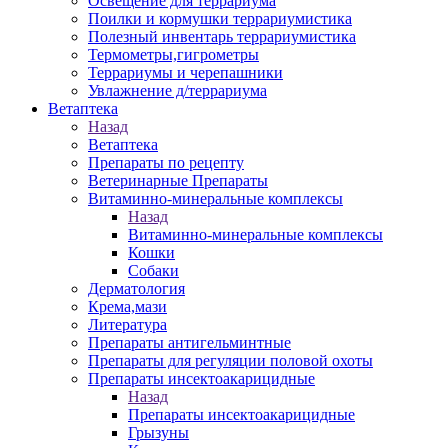
Освещение для террариума
Поилки и кормушки террариумистика
Полезный инвентарь террариумистика
Термометры,гигрометры
Террариумы и черепашники
Увлажнение д/террариума
Ветаптека
Назад
Ветаптека
Препараты по рецепту
Ветеринарные Препараты
Витаминно-минеральные комплексы
Назад
Витаминно-минеральные комплексы
Кошки
Собаки
Дерматология
Крема,мази
Литература
Препараты антигельминтные
Препараты для регуляции половой охоты
Препараты инсектоакарицидные
Назад
Препараты инсектоакарицидные
Грызуны