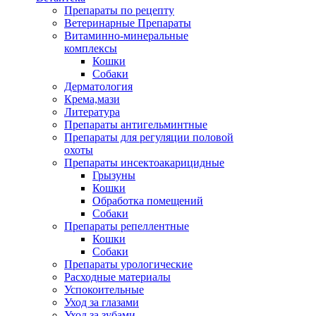
Препараты по рецепту
Ветеринарные Препараты
Витаминно-минеральные
комплексы
Кошки
Собаки
Дерматология
Крема,мази
Литература
Препараты антигельминтные
Препараты для регуляции половой
охоты
Препараты инсектоакарицидные
Грызуны
Кошки
Обработка помещений
Собаки
Препараты репеллентные
Кошки
Собаки
Препараты урологические
Расходные материалы
Успокоительные
Уход за глазами
Уход за зубами