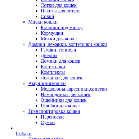
Лотки для кошек
Пакеты для лотков
Совки
Миски кошки
Коврики под миску
Кормушки
Миски для кошек
Домики, лежанки, когтеточки кошки
Гамаки, тоннели
Дверцы
Домики для кошек
Когтеточки
Комплексы
Лежанки для кошек
Амуниция кошки
Медальоны,адресники,свистки
Намордники для кошек
Ошейники для кошек
Шлейки для кошек
Транспортировка кошки
Переноски
Сумки
Собаки