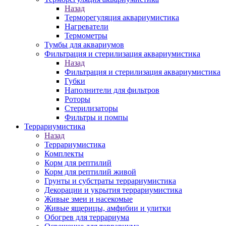
Назад
Терморегуляция аквариумистика
Нагреватели
Термометры
Тумбы для аквариумов
Фильтрация и стерилизация аквариумистика
Назад
Фильтрация и стерилизация аквариумистика
Губки
Наполнители для фильтров
Роторы
Стерилизаторы
Фильтры и помпы
Террариумистика
Назад
Террариумистика
Комплекты
Корм для рептилий
Корм для рептилий живой
Грунты и субстраты террариумистика
Декорации и укрытия террариумистика
Живые змеи и насекомые
Живые ящерицы, амфибии и улитки
Обогрев для террариума