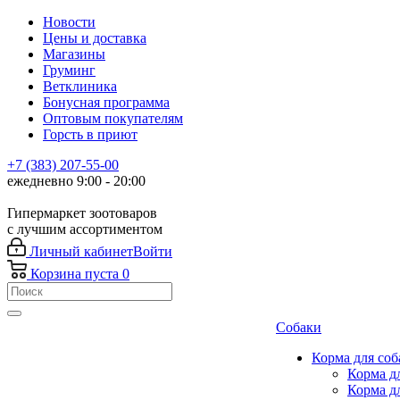
Новости
Цены и доставка
Магазины
Груминг
Ветклиника
Бонусная программа
Оптовым покупателям
Горсть в приют
+7 (383) 207-55-00
ежедневно 9:00 - 20:00
Гипермаркет зоотоваров
с лучшим ассортиментом
Личный кабинет
Войти
Корзина
пуста
0
Собаки
Корма для соб
Корма д
Корма д