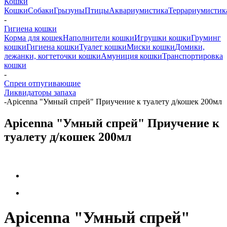
Кошки
Кошки
Собаки
Грызуны
Птицы
Аквариумистика
Террариумистик
-
Гигиена кошки
Корма для кошек
Наполнители кошки
Игрушки кошки
Груминг
кошки
Гигиена кошки
Туалет кошки
Миски кошки
Домики,
лежанки, когтеточки кошки
Амуниция кошки
Транспортировка
кошки
-
Спреи отпугивающие
Ликвидаторы запаха
-
Apicenna "Умный спрей" Приучение к туалету д/кошек 200мл
Apicenna "Умный спрей" Приучение к
туалету д/кошек 200мл
Apicenna "Умный спрей"