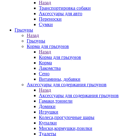
Назад
Транспортировка собаки
Аксессуары для авто
Переноски
Сумки
Грызуны
Назад
Грызуны
Корма для грызунов
Назад
Корма для грызунов
Корма
Лакомства
Сено
Витамины, добавки
Аксессуары для содержания грызунов
Назад
Аксессуары для содержания грызунов
Гамаки,тоннели
Домики
Игрушки
Колеса,прогулочные шары
Купалки
Миски,кормушки,поилки
Туалеты