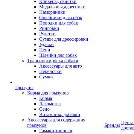
Кликеры, свистки
Медальоны,адресники
Намордники
Ошейники для собак
Поводки для собак
Ринговки
Рулетки
Сумки для дрессировки
Удавки
Цепи
Шлейки для собак
Транспортировка собаки
Аксессуары для авто
Переноски
Сумки
Грызуны
Корма для грызунов
Корма
Лакомства
Сено
Витамины, добавки
Аксессуары для содержания
Цены
грызунов
Бренды
доста
Гамаки,тоннели