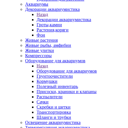
Аквариумы
Декорации аквариумистика
Назад
Декорации аквариумистика
Гроты,камни
Растения,коряги
Фон
Живые растения
Живые рыбы, амфибии
Живые улитки
Компрессоры
Оборудование для аквариумов
Назад
Оборудование для аквариумов
Грунтоочистители
Кормушки
Полезный инвентарь
Присоски, краники и клапаны
Распылители
Сачки
Скребки и щетки
Транспортировка
Шланги и трубки
Освещение аквариумистика
Терморегуляция аквариумистика