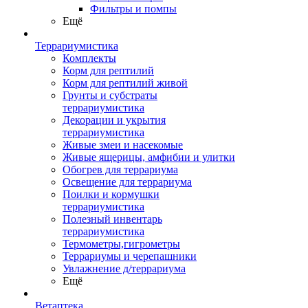
Фильтры и помпы
Ещё
Террариумистика
Комплекты
Корм для рептилий
Корм для рептилий живой
Грунты и субстраты
террариумистика
Декорации и укрытия
террариумистика
Живые змеи и насекомые
Живые ящерицы, амфибии и улитки
Обогрев для террариума
Освещение для террариума
Поилки и кормушки
террариумистика
Полезный инвентарь
террариумистика
Термометры,гигрометры
Террариумы и черепашники
Увлажнение д/террариума
Ещё
Ветаптека