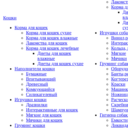
Лакомст
Корма д
Ди
вл
Кошки
Ди
Корма для кошек
су
Корма для кошек сухие
Игрушки соба
Корма для кошек влажные
Винил,р
Лакомства для кошек
Интерак
Корма для кошек лечебные
Кольца,
Диеты для кошек
Мягкие
влажные
Мячики
Диеты для кошек сухие
Груминг соба
Наполнители кошки
Оборудо
Бумажные
Банты,р
Впитывающий
Когтере
Древесный
Краски
Комкующийся
Машинки
Силикагелевый
Ножни
Игрушки кошки
Расческ
Дразнилки
Скребни
Интерактивные для кошек
Шампун
Мягкие для кошек
Гигиена соба
Мячики для кошек
Емкости
Груминг кошки
Ликвида