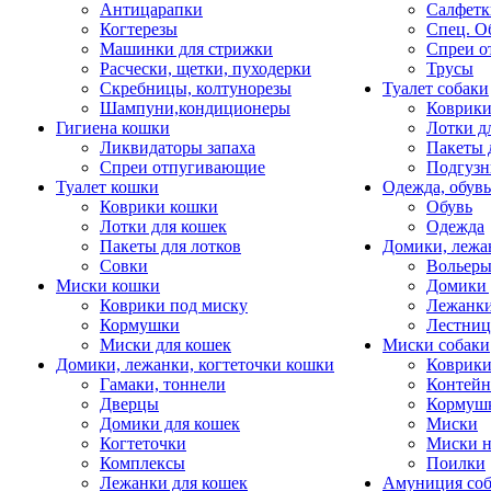
Антицарапки
Салфетк
Когтерезы
Спец. О
Машинки для стрижки
Спреи о
Расчески, щетки, пуходерки
Трусы
Скребницы, колтунорезы
Туалет собаки
Шампуни,кондиционеры
Коврик
Гигиена кошки
Лотки д
Ликвидаторы запаха
Пакеты 
Спреи отпугивающие
Подгузн
Туалет кошки
Одежда, обувь
Коврики кошки
Обувь
Лотки для кошек
Одежда
Пакеты для лотков
Домики, лежа
Совки
Вольеры
Миски кошки
Домики 
Коврики под миску
Лежанки
Кормушки
Лестни
Миски для кошек
Миски собаки
Домики, лежанки, когтеточки кошки
Коврики
Гамаки, тоннели
Контей
Дверцы
Кормуш
Домики для кошек
Миски
Когтеточки
Миски н
Комплексы
Поилки
Лежанки для кошек
Амуниция со