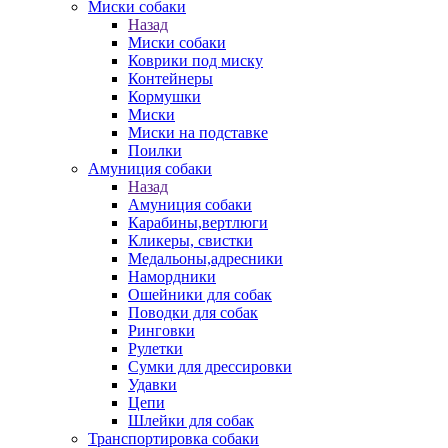
Миски собаки
Назад
Миски собаки
Коврики под миску
Контейнеры
Кормушки
Миски
Миски на подставке
Поилки
Амуниция собаки
Назад
Амуниция собаки
Карабины,вертлюги
Кликеры, свистки
Медальоны,адресники
Намордники
Ошейники для собак
Поводки для собак
Ринговки
Рулетки
Сумки для дрессировки
Удавки
Цепи
Шлейки для собак
Транспортировка собаки