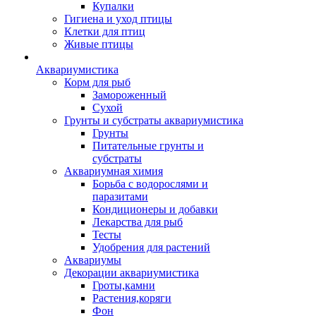
Купалки
Гигиена и уход птицы
Клетки для птиц
Живые птицы
Аквариумистика
Корм для рыб
Замороженный
Сухой
Грунты и субстраты аквариумистика
Грунты
Питательные грунты и
субстраты
Аквариумная химия
Борьба с водорослями и
паразитами
Кондиционеры и добавки
Лекарства для рыб
Тесты
Удобрения для растений
Аквариумы
Декорации аквариумистика
Гроты,камни
Растения,коряги
Фон