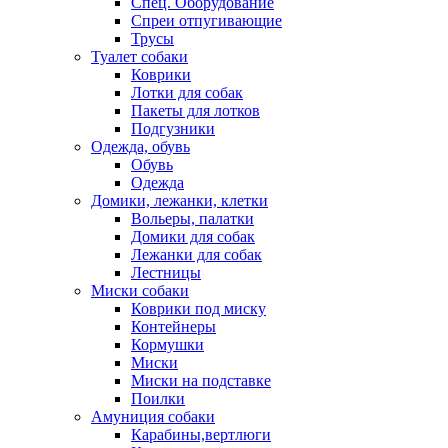
Спец. Оборудование
Спреи отпугивающие
Трусы
Туалет собаки
Коврики
Лотки для собак
Пакеты для лотков
Подгузники
Одежда, обувь
Обувь
Одежда
Домики, лежанки, клетки
Вольеры, палатки
Домики для собак
Лежанки для собак
Лестницы
Миски собаки
Коврики под миску
Контейнеры
Кормушки
Миски
Миски на подставке
Поилки
Амуниция собаки
Карабины,вертлюги