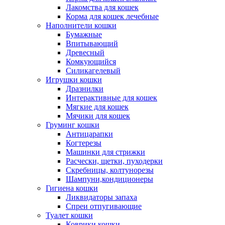
Лакомства для кошек
Корма для кошек лечебные
Наполнители кошки
Бумажные
Впитывающий
Древесный
Комкующийся
Силикагелевый
Игрушки кошки
Дразнилки
Интерактивные для кошек
Мягкие для кошек
Мячики для кошек
Груминг кошки
Антицарапки
Когтерезы
Машинки для стрижки
Расчески, щетки, пуходерки
Скребницы, колтунорезы
Шампуни,кондиционеры
Гигиена кошки
Ликвидаторы запаха
Спреи отпугивающие
Туалет кошки
Коврики кошки