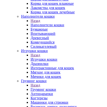
Корма для кошек влажные
Лакомства для кошек
Корма для кошек лечебные
Наполнители кошки
Назад
Наполнители кошки
Бумажные
Впитывающий
Древесный
Комкующийся
Силикагелевый
Игрушки кошки
Назад
Игрушки кошки
Дразнилки
Интерактивные для кошек
Мягкие для кошек
Мячики для кошек
Груминг кошки
Назад
Груминг кошки
Антицарапки
Когтерезы
Машинки для стрижки
Расчески, щетки, пуходерки