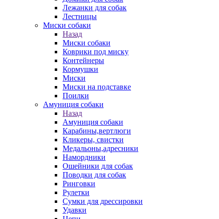
Лежанки для собак
Лестницы
Миски собаки
Назад
Миски собаки
Коврики под миску
Контейнеры
Кормушки
Миски
Миски на подставке
Поилки
Амуниция собаки
Назад
Амуниция собаки
Карабины,вертлюги
Кликеры, свистки
Медальоны,адресники
Намордники
Ошейники для собак
Поводки для собак
Ринговки
Рулетки
Сумки для дрессировки
Удавки
Цепи