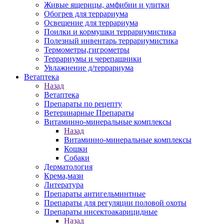
Живые ящерицы, амфибии и улитки
Обогрев для террариума
Освещение для террариума
Поилки и кормушки террариумистика
Полезный инвентарь террариумистика
Термометры,гигрометры
Террариумы и черепашники
Увлажнение д/террариума
Ветаптека
Назад
Ветаптека
Препараты по рецепту
Ветеринарные Препараты
Витаминно-минеральные комплексы
Назад
Витаминно-минеральные комплексы
Кошки
Собаки
Дерматология
Крема,мази
Литература
Препараты антигельминтные
Препараты для регуляции половой охоты
Препараты инсектоакарицидные
Назад