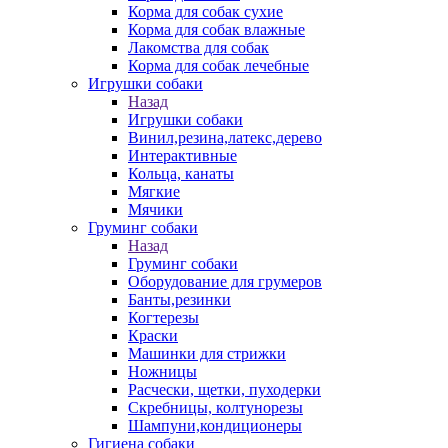
Корма для собак сухие
Корма для собак влажные
Лакомства для собак
Корма для собак лечебные
Игрушки собаки
Назад
Игрушки собаки
Винил,резина,латекс,дерево
Интерактивные
Кольца, канаты
Мягкие
Мячики
Груминг собаки
Назад
Груминг собаки
Оборудование для грумеров
Банты,резинки
Когтерезы
Краски
Машинки для стрижки
Ножницы
Расчески, щетки, пуходерки
Скребницы, колтунорезы
Шампуни,кондиционеры
Гигиена собаки