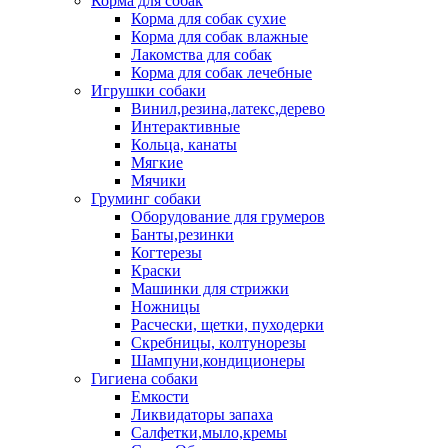
Корма для собак
Корма для собак сухие
Корма для собак влажные
Лакомства для собак
Корма для собак лечебные
Игрушки собаки
Винил,резина,латекс,дерево
Интерактивные
Кольца, канаты
Мягкие
Мячики
Груминг собаки
Оборудование для грумеров
Банты,резинки
Когтерезы
Краски
Машинки для стрижки
Ножницы
Расчески, щетки, пуходерки
Скребницы, колтунорезы
Шампуни,кондиционеры
Гигиена собаки
Емкости
Ликвидаторы запаха
Салфетки,мыло,кремы