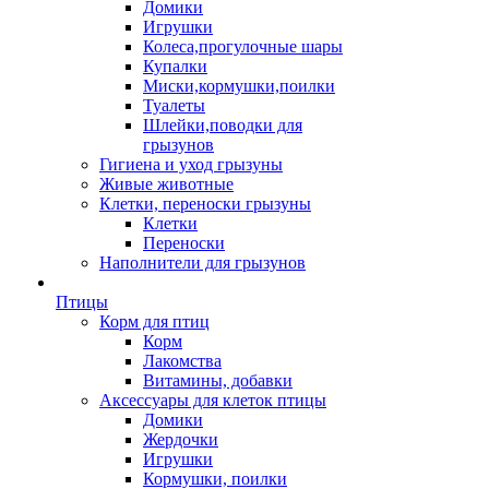
Домики
Игрушки
Колеса,прогулочные шары
Купалки
Миски,кормушки,поилки
Туалеты
Шлейки,поводки для
грызунов
Гигиена и уход грызуны
Живые животные
Клетки, переноски грызуны
Клетки
Переноски
Наполнители для грызунов
Птицы
Корм для птиц
Корм
Лакомства
Витамины, добавки
Аксессуары для клеток птицы
Домики
Жердочки
Игрушки
Кормушки, поилки