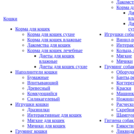
Лакомст
Корма д
Ди
вл
Кошки
Ди
Корма для кошек
су
Корма для кошек сухие
Игрушки соба
Корма для кошек влажные
Винил,р
Лакомства для кошек
Интерак
Корма для кошек лечебные
Кольца,
Диеты для кошек
Мягкие
влажные
Мячики
Диеты для кошек сухие
Груминг соба
Наполнители кошки
Оборудо
Бумажные
Банты,р
Впитывающий
Когтере
Древесный
Краски
Комкующийся
Машинки
Силикагелевый
Ножни
Игрушки кошки
Расческ
Дразнилки
Скребни
Интерактивные для кошек
Шампун
Мягкие для кошек
Гигиена соба
Мячики для кошек
Емкости
Груминг кошки
Ликвида