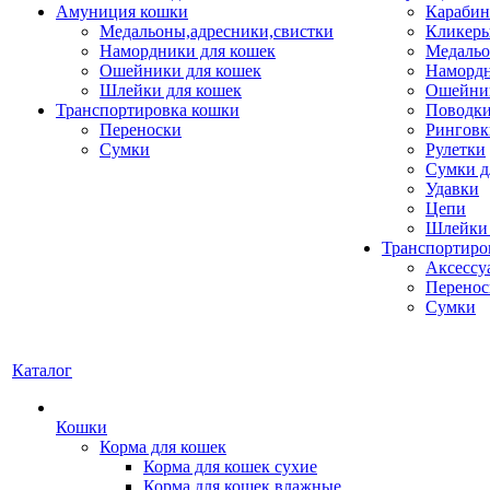
Амуниция кошки
Карабин
Медальоны,адресники,свистки
Кликеры
Намордники для кошек
Медальо
Ошейники для кошек
Наморд
Шлейки для кошек
Ошейник
Транспортировка кошки
Поводки
Переноски
Ринговк
Сумки
Рулетки
Сумки д
Удавки
Цепи
Шлейки 
Транспортиро
Аксессу
Перенос
Сумки
Каталог
Кошки
Корма для кошек
Корма для кошек сухие
Корма для кошек влажные