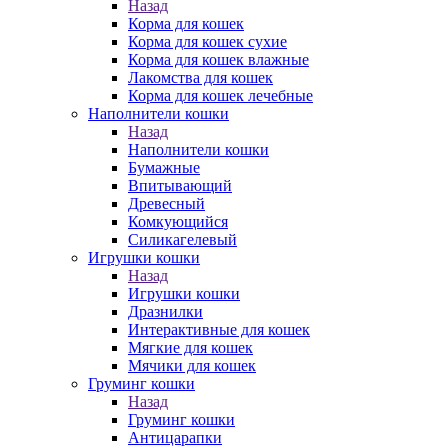
Назад
Корма для кошек
Корма для кошек сухие
Корма для кошек влажные
Лакомства для кошек
Корма для кошек лечебные
Наполнители кошки
Назад
Наполнители кошки
Бумажные
Впитывающий
Древесный
Комкующийся
Силикагелевый
Игрушки кошки
Назад
Игрушки кошки
Дразнилки
Интерактивные для кошек
Мягкие для кошек
Мячики для кошек
Груминг кошки
Назад
Груминг кошки
Антицарапки