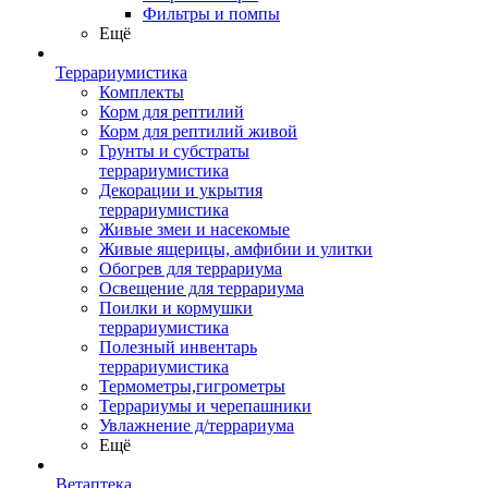
Фильтры и помпы
Ещё
Террариумистика
Комплекты
Корм для рептилий
Корм для рептилий живой
Грунты и субстраты
террариумистика
Декорации и укрытия
террариумистика
Живые змеи и насекомые
Живые ящерицы, амфибии и улитки
Обогрев для террариума
Освещение для террариума
Поилки и кормушки
террариумистика
Полезный инвентарь
террариумистика
Термометры,гигрометры
Террариумы и черепашники
Увлажнение д/террариума
Ещё
Ветаптека