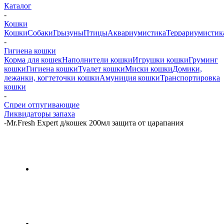
Каталог
-
Кошки
Кошки
Собаки
Грызуны
Птицы
Аквариумистика
Террариумистик
-
Гигиена кошки
Корма для кошек
Наполнители кошки
Игрушки кошки
Груминг
кошки
Гигиена кошки
Туалет кошки
Миски кошки
Домики,
лежанки, когтеточки кошки
Амуниция кошки
Транспортировка
кошки
-
Спреи отпугивающие
Ликвидаторы запаха
-
Mr.Fresh Expert д/кошек 200мл защита от царапания