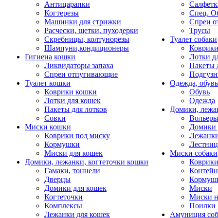
Антицарапки
Салфетк
Когтерезы
Спец. О
Машинки для стрижки
Спреи о
Расчески, щетки, пуходерки
Трусы
Скребницы, колтунорезы
Туалет собаки
Шампуни,кондиционеры
Коврик
Гигиена кошки
Лотки д
Ликвидаторы запаха
Пакеты 
Спреи отпугивающие
Подгузн
Туалет кошки
Одежда, обувь
Коврики кошки
Обувь
Лотки для кошек
Одежда
Пакеты для лотков
Домики, лежа
Совки
Вольеры
Миски кошки
Домики 
Коврики под миску
Лежанки
Кормушки
Лестни
Миски для кошек
Миски собаки
Домики, лежанки, когтеточки кошки
Коврики
Гамаки, тоннели
Контей
Дверцы
Кормуш
Домики для кошек
Миски
Когтеточки
Миски н
Комплексы
Поилки
Лежанки для кошек
Амуниция со