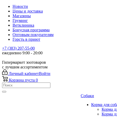
Новости
Цены и доставка
Магазины
Груминг
Ветклиника
Бонусная программа
Оптовым покупателям
Горсть в приют
+7 (383) 207-55-00
ежедневно 9:00 - 20:00
Гипермаркет зоотоваров
с лучшим ассортиментом
Личный кабинет
Войти
Корзина
пуста
0
Собаки
Корма для соб
Корма д
Корма д