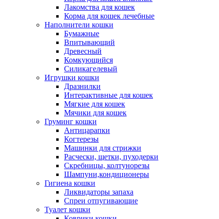
Лакомства для кошек
Корма для кошек лечебные
Наполнители кошки
Бумажные
Впитывающий
Древесный
Комкующийся
Силикагелевый
Игрушки кошки
Дразнилки
Интерактивные для кошек
Мягкие для кошек
Мячики для кошек
Груминг кошки
Антицарапки
Когтерезы
Машинки для стрижки
Расчески, щетки, пуходерки
Скребницы, колтунорезы
Шампуни,кондиционеры
Гигиена кошки
Ликвидаторы запаха
Спреи отпугивающие
Туалет кошки
Коврики кошки