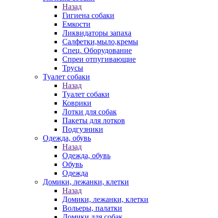
Назад
Гигиена собаки
Емкости
Ликвидаторы запаха
Салфетки,мыло,кремы
Спец. Оборудование
Спреи отпугивающие
Трусы
Туалет собаки
Назад
Туалет собаки
Коврики
Лотки для собак
Пакеты для лотков
Подгузники
Одежда, обувь
Назад
Одежда, обувь
Обувь
Одежда
Домики, лежанки, клетки
Назад
Домики, лежанки, клетки
Вольеры, палатки
Домики для собак