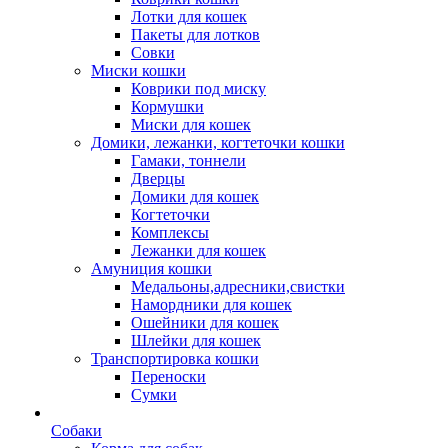
Лотки для кошек
Пакеты для лотков
Совки
Миски кошки
Коврики под миску
Кормушки
Миски для кошек
Домики, лежанки, когтеточки кошки
Гамаки, тоннели
Дверцы
Домики для кошек
Когтеточки
Комплексы
Лежанки для кошек
Амуниция кошки
Медальоны,адресники,свистки
Намордники для кошек
Ошейники для кошек
Шлейки для кошек
Транспортировка кошки
Переноски
Сумки
Собаки