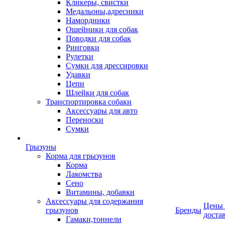
Кликеры, свистки
Медальоны,адресники
Намордники
Ошейники для собак
Поводки для собак
Ринговки
Рулетки
Сумки для дрессировки
Удавки
Цепи
Шлейки для собак
Транспортировка собаки
Аксессуары для авто
Переноски
Сумки
Грызуны
Корма для грызунов
Корма
Лакомства
Сено
Витамины, добавки
Аксессуары для содержания
Цены
грызунов
Бренды
доста
Гамаки,тоннели