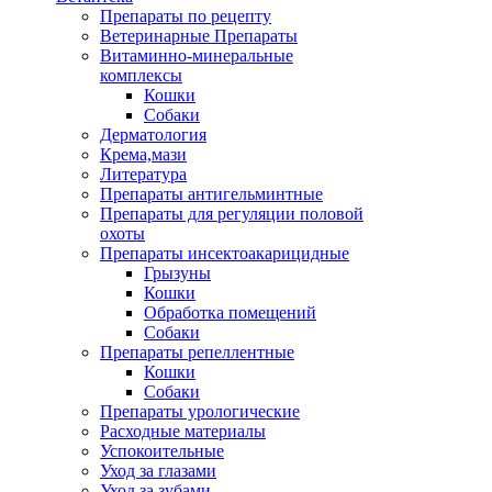
Препараты по рецепту
Ветеринарные Препараты
Витаминно-минеральные
комплексы
Кошки
Собаки
Дерматология
Крема,мази
Литература
Препараты антигельминтные
Препараты для регуляции половой
охоты
Препараты инсектоакарицидные
Грызуны
Кошки
Обработка помещений
Собаки
Препараты репеллентные
Кошки
Собаки
Препараты урологические
Расходные материалы
Успокоительные
Уход за глазами
Уход за зубами