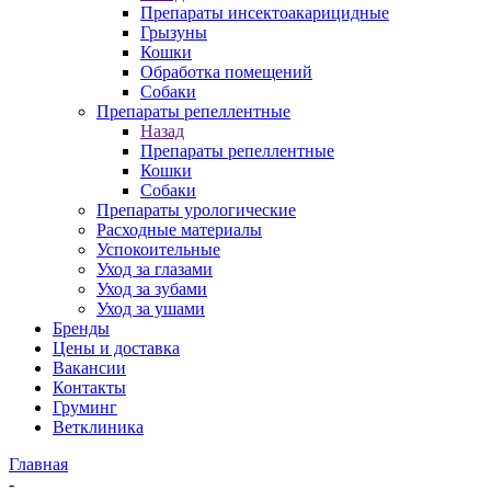
Препараты инсектоакарицидные
Грызуны
Кошки
Обработка помещений
Собаки
Препараты репеллентные
Назад
Препараты репеллентные
Кошки
Собаки
Препараты урологические
Расходные материалы
Успокоительные
Уход за глазами
Уход за зубами
Уход за ушами
Бренды
Цены и доставка
Вакансии
Контакты
Груминг
Ветклиника
Главная
-