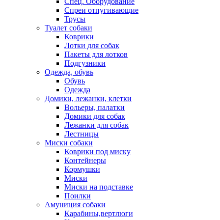
Спец. Оборудование
Спреи отпугивающие
Трусы
Туалет собаки
Коврики
Лотки для собак
Пакеты для лотков
Подгузники
Одежда, обувь
Обувь
Одежда
Домики, лежанки, клетки
Вольеры, палатки
Домики для собак
Лежанки для собак
Лестницы
Миски собаки
Коврики под миску
Контейнеры
Кормушки
Миски
Миски на подставке
Поилки
Амуниция собаки
Карабины,вертлюги