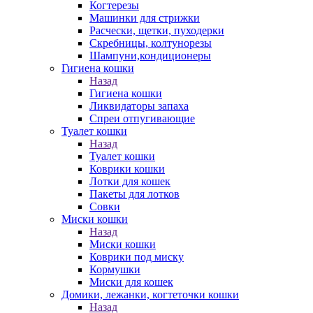
Когтерезы
Машинки для стрижки
Расчески, щетки, пуходерки
Скребницы, колтунорезы
Шампуни,кондиционеры
Гигиена кошки
Назад
Гигиена кошки
Ликвидаторы запаха
Спреи отпугивающие
Туалет кошки
Назад
Туалет кошки
Коврики кошки
Лотки для кошек
Пакеты для лотков
Совки
Миски кошки
Назад
Миски кошки
Коврики под миску
Кормушки
Миски для кошек
Домики, лежанки, когтеточки кошки
Назад