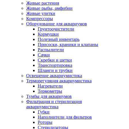
Живые растения
Живые рыбы, амфибии
Живые улитки
Компрессоры
Оборудование для аквариумов
Грунтоочистители
Кормушки
Полезный инвентарь
Присоски, краники и клапаны
Распылители
Сачки
Скребки и щетки
Транспортировка
Шланги и трубки
Освещение аквариумистика
Терморегуляция аквариумистика
Нагреватели
Термометры
Тумбы для аквариумов
Фильтрация и стерилизация
аквариумистика
Губки
Наполнители для фильтров
Роторы
Стерилизаторы