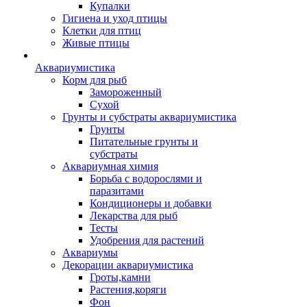
Купалки
Гигиена и уход птицы
Клетки для птиц
Живые птицы
Аквариумистика
Корм для рыб
Замороженный
Сухой
Грунты и субстраты аквариумистика
Грунты
Питательные грунты и
субстраты
Аквариумная химия
Борьба с водорослями и
паразитами
Кондиционеры и добавки
Лекарства для рыб
Тесты
Удобрения для растений
Аквариумы
Декорации аквариумистика
Гроты,камни
Растения,коряги
Фон