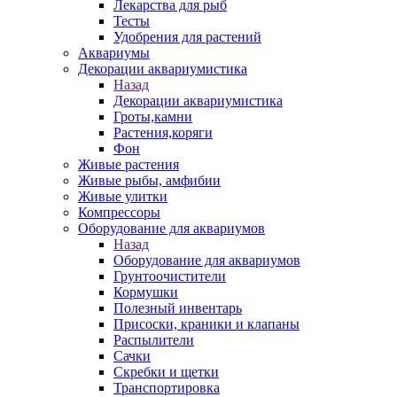
Лекарства для рыб
Тесты
Удобрения для растений
Аквариумы
Декорации аквариумистика
Назад
Декорации аквариумистика
Гроты,камни
Растения,коряги
Фон
Живые растения
Живые рыбы, амфибии
Живые улитки
Компрессоры
Оборудование для аквариумов
Назад
Оборудование для аквариумов
Грунтоочистители
Кормушки
Полезный инвентарь
Присоски, краники и клапаны
Распылители
Сачки
Скребки и щетки
Транспортировка