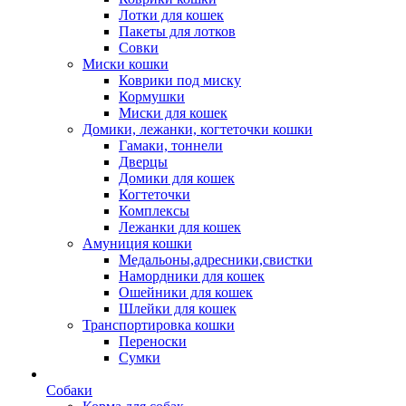
Лотки для кошек
Пакеты для лотков
Совки
Миски кошки
Коврики под миску
Кормушки
Миски для кошек
Домики, лежанки, когтеточки кошки
Гамаки, тоннели
Дверцы
Домики для кошек
Когтеточки
Комплексы
Лежанки для кошек
Амуниция кошки
Медальоны,адресники,свистки
Намордники для кошек
Ошейники для кошек
Шлейки для кошек
Транспортировка кошки
Переноски
Сумки
Собаки