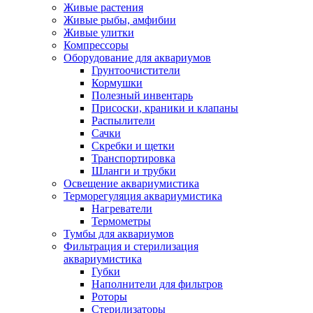
Живые растения
Живые рыбы, амфибии
Живые улитки
Компрессоры
Оборудование для аквариумов
Грунтоочистители
Кормушки
Полезный инвентарь
Присоски, краники и клапаны
Распылители
Сачки
Скребки и щетки
Транспортировка
Шланги и трубки
Освещение аквариумистика
Терморегуляция аквариумистика
Нагреватели
Термометры
Тумбы для аквариумов
Фильтрация и стерилизация
аквариумистика
Губки
Наполнители для фильтров
Роторы
Стерилизаторы