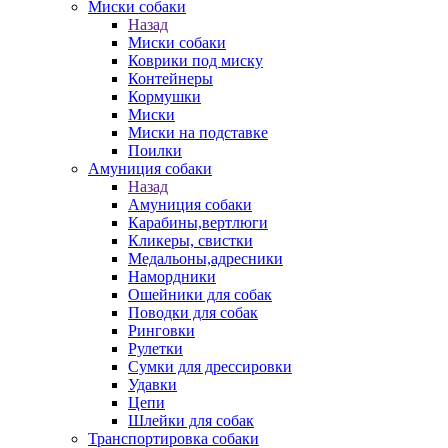
Миски собаки
Назад
Миски собаки
Коврики под миску
Контейнеры
Кормушки
Миски
Миски на подставке
Поилки
Амуниция собаки
Назад
Амуниция собаки
Карабины,вертлюги
Кликеры, свистки
Медальоны,адресники
Намордники
Ошейники для собак
Поводки для собак
Ринговки
Рулетки
Сумки для дрессировки
Удавки
Цепи
Шлейки для собак
Транспортировка собаки