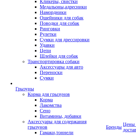
Кликеры, свистки
Медальоны,адресники
Намордники
Ошейники для собак
Поводки для собак
Ринговки
Рулетки
Сумки для дрессировки
Удавки
Цепи
Шлейки для собак
Транспортировка собаки
Аксессуары для авто
Переноски
Сумки
Грызуны
Корма для грызунов
Корма
Лакомства
Сено
Витамины, добавки
Аксессуары для содержания
Цены
грызунов
Бренды
доста
Гамаки,тоннели