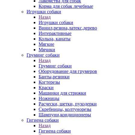
Лакомства для собак
Корма для собак лечебные
Игрушки собаки
Назад
Игрушки собаки
Винил,резина,латекс,дерево
Интерактивные
Кольца, канаты
Мягкие
Мячики
Груминг собаки
Назад
Груминг собаки
Оборудование для грумеров
Банты,резинки
Когтерезы
Краски
Машинки для стрижки
Ножницы
Расчески, щетки, пуходерки
Скребницы, колтунорезы
Шампуни,кондиционеры
Гигиена собаки
Назад
Гигиена собаки