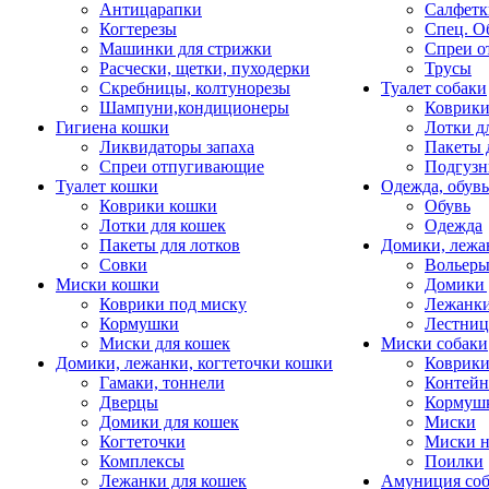
Антицарапки
Салфетк
Когтерезы
Спец. О
Машинки для стрижки
Спреи о
Расчески, щетки, пуходерки
Трусы
Скребницы, колтунорезы
Туалет собаки
Шампуни,кондиционеры
Коврик
Гигиена кошки
Лотки д
Ликвидаторы запаха
Пакеты 
Спреи отпугивающие
Подгузн
Туалет кошки
Одежда, обувь
Коврики кошки
Обувь
Лотки для кошек
Одежда
Пакеты для лотков
Домики, лежа
Совки
Вольеры
Миски кошки
Домики 
Коврики под миску
Лежанки
Кормушки
Лестни
Миски для кошек
Миски собаки
Домики, лежанки, когтеточки кошки
Коврики
Гамаки, тоннели
Контей
Дверцы
Кормуш
Домики для кошек
Миски
Когтеточки
Миски н
Комплексы
Поилки
Лежанки для кошек
Амуниция со