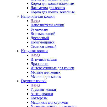
Корма для кошек влажные
Лакомства для кошек
Корма для кошек лечебные
Наполнители кошки
Назад
Наполнители кошки
Бумажные
Впитывающий
Древесный
Комкующийся
Силикагелевый
Игрушки кошки
Назад
Игрушки кошки
Дразнилки
Интерактивные для кошек
Мягкие для кошек
Мячики для кошек
Груминг кошки
Назад
Груминг кошки
Антицарапки
Когтерезы
Машинки для стрижки
Расчески, щетки, пуходерки