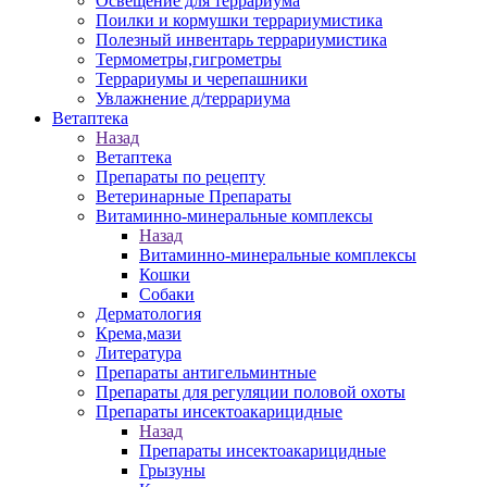
Освещение для террариума
Поилки и кормушки террариумистика
Полезный инвентарь террариумистика
Термометры,гигрометры
Террариумы и черепашники
Увлажнение д/террариума
Ветаптека
Назад
Ветаптека
Препараты по рецепту
Ветеринарные Препараты
Витаминно-минеральные комплексы
Назад
Витаминно-минеральные комплексы
Кошки
Собаки
Дерматология
Крема,мази
Литература
Препараты антигельминтные
Препараты для регуляции половой охоты
Препараты инсектоакарицидные
Назад
Препараты инсектоакарицидные
Грызуны