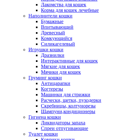
Лакомства для кошек
Корма для кошек лечебные
Наполнители кошки
Бумажные
Впитывающий
Древесный
Комкующийся
Силикагелевый
Игрушки кошки
Дразнилки
Интерактивные для кошек
Мягкие для кошек
Мячики для кошек
Груминг кошки
Антицарапки
Когтерезы
Машинки для стрижки
Расчески, щетки, пуходерки
Скребницы, колтунорезы
Шампуни,кондиционеры
Гигиена кошки
Ликвидаторы запаха
Спреи отпугивающие
Туалет кошки
Коврики кошки