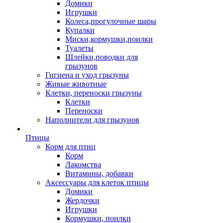
Домики
Игрушки
Колеса,прогулочные шары
Купалки
Миски,кормушки,поилки
Туалеты
Шлейки,поводки для
грызунов
Гигиена и уход грызуны
Живые животные
Клетки, переноски грызуны
Клетки
Переноски
Наполнители для грызунов
Птицы
Корм для птиц
Корм
Лакомства
Витамины, добавки
Аксессуары для клеток птицы
Домики
Жердочки
Игрушки
Кормушки, поилки