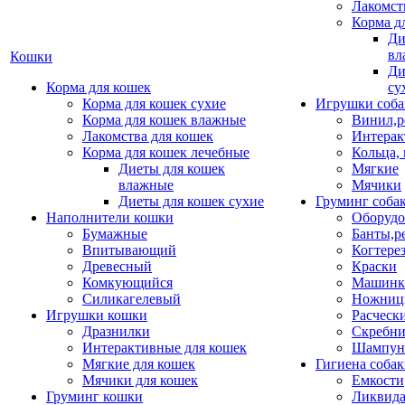
Лакомст
Корма д
Ди
вл
Кошки
Ди
Корма для кошек
су
Корма для кошек сухие
Игрушки соба
Корма для кошек влажные
Винил,р
Лакомства для кошек
Интерак
Корма для кошек лечебные
Кольца,
Диеты для кошек
Мягкие
влажные
Мячики
Диеты для кошек сухие
Груминг соба
Наполнители кошки
Оборудо
Бумажные
Банты,р
Впитывающий
Когтере
Древесный
Краски
Комкующийся
Машинки
Силикагелевый
Ножни
Игрушки кошки
Расческ
Дразнилки
Скребни
Интерактивные для кошек
Шампун
Мягкие для кошек
Гигиена соба
Мячики для кошек
Емкости
Груминг кошки
Ликвида