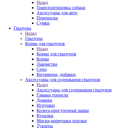
Назад
Транспортировка собаки
Аксессуары для авто
Переноски
Сумки
Грызуны
Назад
Грызуны
Корма для грызунов
Назад
Корма для грызунов
Корма
Лакомства
Сено
Витамины, добавки
Аксессуары для содержания грызунов
Назад
Аксессуары для содержания грызунов
Гамаки,тоннели
Домики
Игрушки
Колеса,прогулочные шары
Купалки
Миски,кормушки,поилки
Туалеты