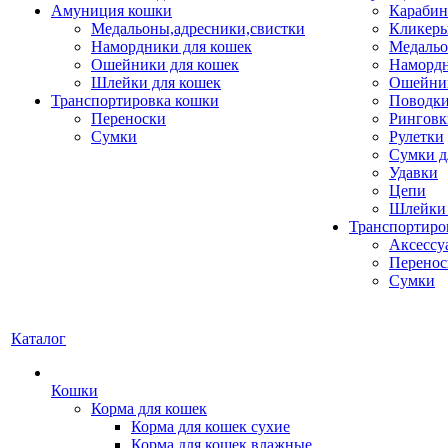
Амуниция кошки
Карабин
Медальоны,адресники,свистки
Кликеры
Намордники для кошек
Медальо
Ошейники для кошек
Наморд
Шлейки для кошек
Ошейник
Транспортировка кошки
Поводки
Переноски
Ринговк
Сумки
Рулетки
Сумки д
Удавки
Цепи
Шлейки 
Транспортиро
Аксессу
Перенос
Сумки
Каталог
Кошки
Корма для кошек
Корма для кошек сухие
Корма для кошек влажные