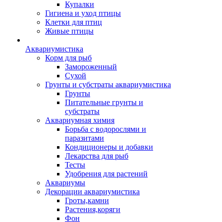
Купалки
Гигиена и уход птицы
Клетки для птиц
Живые птицы
Аквариумистика
Корм для рыб
Замороженный
Сухой
Грунты и субстраты аквариумистика
Грунты
Питательные грунты и
субстраты
Аквариумная химия
Борьба с водорослями и
паразитами
Кондиционеры и добавки
Лекарства для рыб
Тесты
Удобрения для растений
Аквариумы
Декорации аквариумистика
Гроты,камни
Растения,коряги
Фон