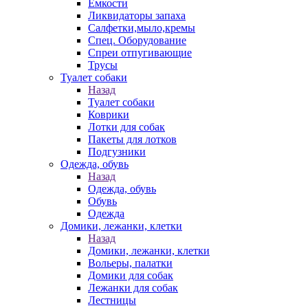
Емкости
Ликвидаторы запаха
Салфетки,мыло,кремы
Спец. Оборудование
Спреи отпугивающие
Трусы
Туалет собаки
Назад
Туалет собаки
Коврики
Лотки для собак
Пакеты для лотков
Подгузники
Одежда, обувь
Назад
Одежда, обувь
Обувь
Одежда
Домики, лежанки, клетки
Назад
Домики, лежанки, клетки
Вольеры, палатки
Домики для собак
Лежанки для собак
Лестницы