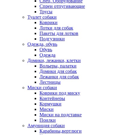
Спец. Оборудование
Спреи отпугивающие
Трусы
Туалет собаки
Коврики
Лотки для собак
Пакеты для лотков
Подгузники
Одежда, обувь
Обувь
Одежда
Домики, лежанки, клетки
Вольеры, палатки
Домики для собак
Лежанки для собак
Лестницы
Миски собаки
Коврики под миску
Контейнеры
Кормушки
Миски
Миски на подставке
Поилки
Амуниция собаки
Карабины,вертлюги