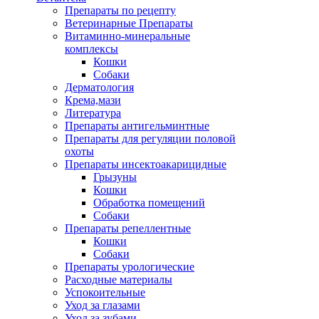
Препараты по рецепту
Ветеринарные Препараты
Витаминно-минеральные
комплексы
Кошки
Собаки
Дерматология
Крема,мази
Литература
Препараты антигельминтные
Препараты для регуляции половой
охоты
Препараты инсектоакарицидные
Грызуны
Кошки
Обработка помещений
Собаки
Препараты репеллентные
Кошки
Собаки
Препараты урологические
Расходные материалы
Успокоительные
Уход за глазами
Уход за зубами