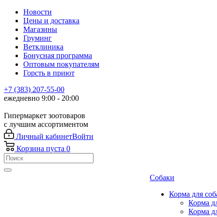
Новости
Цены и доставка
Магазины
Груминг
Ветклиника
Бонусная программа
Оптовым покупателям
Горсть в приют
+7 (383) 207-55-00
ежедневно 9:00 - 20:00
Гипермаркет зоотоваров
с лучшим ассортиментом
Личный кабинет
Войти
Корзина
пуста
0
Собаки
Корма для соб
Корма д
Корма д