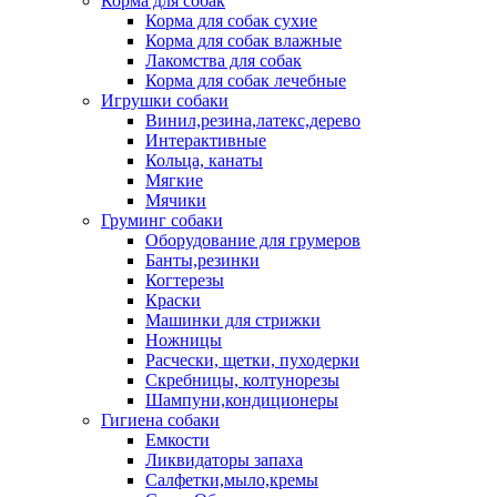
Корма для собак
Корма для собак сухие
Корма для собак влажные
Лакомства для собак
Корма для собак лечебные
Игрушки собаки
Винил,резина,латекс,дерево
Интерактивные
Кольца, канаты
Мягкие
Мячики
Груминг собаки
Оборудование для грумеров
Банты,резинки
Когтерезы
Краски
Машинки для стрижки
Ножницы
Расчески, щетки, пуходерки
Скребницы, колтунорезы
Шампуни,кондиционеры
Гигиена собаки
Емкости
Ликвидаторы запаха
Салфетки,мыло,кремы