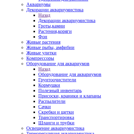
Аквариумы
Декорации аквариумистика
Назад
Декорации аквариумистика
Гроты,камни
Растения,коряги
Фон
Живые растения
Живые рыбы, амфибии
Живые улитки
Компрессоры
Оборудование для аквариумов
Назад
Оборудование для аквариумов
Грунтоочистители
Кормушки
Полезный инвентарь
Присоски, краники и клапаны
Распылители
Сачки
Скребки и щетки
Транспортировка
Шланги и трубки
Освещение аквариумистика
Терморегуляция аквариумистика