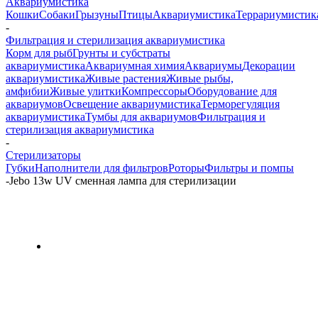
Аквариумистика
Кошки
Собаки
Грызуны
Птицы
Аквариумистика
Террариумистик
-
Фильтрация и стерилизация аквариумистика
Корм для рыб
Грунты и субстраты
аквариумистика
Аквариумная химия
Аквариумы
Декорации
аквариумистика
Живые растения
Живые рыбы,
амфибии
Живые улитки
Компрессоры
Оборудование для
аквариумов
Освещение аквариумистика
Терморегуляция
аквариумистика
Тумбы для аквариумов
Фильтрация и
стерилизация аквариумистика
-
Стерилизаторы
Губки
Наполнители для фильтров
Роторы
Фильтры и помпы
-
Jebo 13w UV сменная лампа для стерилизации