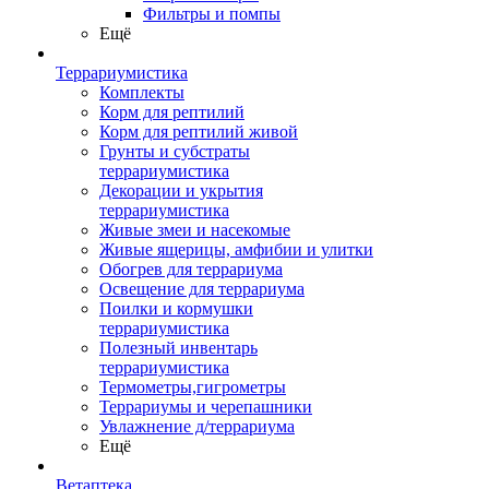
Фильтры и помпы
Ещё
Террариумистика
Комплекты
Корм для рептилий
Корм для рептилий живой
Грунты и субстраты
террариумистика
Декорации и укрытия
террариумистика
Живые змеи и насекомые
Живые ящерицы, амфибии и улитки
Обогрев для террариума
Освещение для террариума
Поилки и кормушки
террариумистика
Полезный инвентарь
террариумистика
Термометры,гигрометры
Террариумы и черепашники
Увлажнение д/террариума
Ещё
Ветаптека