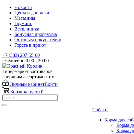
Новости
Цены и доставка
Магазины
Груминг
Ветклиника
Бонусная программа
Оптовым покупателям
Горсть в приют
+7 (383) 207-55-00
ежедневно 9:00 - 20:00
Гипермаркет зоотоваров
с лучшим ассортиментом
Личный кабинет
Войти
Корзина
пуста
0
Собаки
Корма для соб
Корма д
Корма д