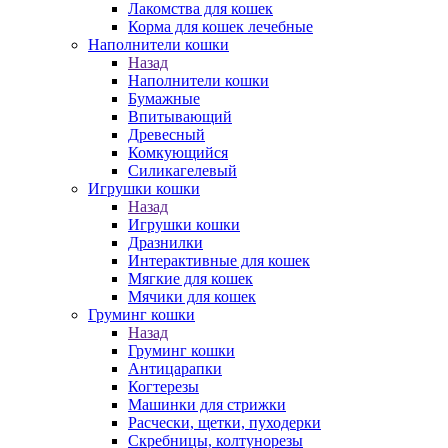
Лакомства для кошек
Корма для кошек лечебные
Наполнители кошки
Назад
Наполнители кошки
Бумажные
Впитывающий
Древесный
Комкующийся
Силикагелевый
Игрушки кошки
Назад
Игрушки кошки
Дразнилки
Интерактивные для кошек
Мягкие для кошек
Мячики для кошек
Груминг кошки
Назад
Груминг кошки
Антицарапки
Когтерезы
Машинки для стрижки
Расчески, щетки, пуходерки
Скребницы, колтунорезы