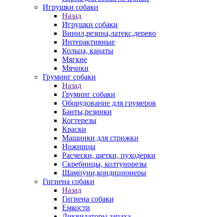
Игрушки собаки
Назад
Игрушки собаки
Винил,резина,латекс,дерево
Интерактивные
Кольца, канаты
Мягкие
Мячики
Груминг собаки
Назад
Груминг собаки
Оборудование для грумеров
Банты,резинки
Когтерезы
Краски
Машинки для стрижки
Ножницы
Расчески, щетки, пуходерки
Скребницы, колтунорезы
Шампуни,кондиционеры
Гигиена собаки
Назад
Гигиена собаки
Емкости
Ликвидаторы запаха