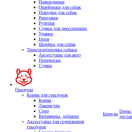
Намордники
Ошейники для собак
Поводки для собак
Ринговки
Рулетки
Сумки для дрессировки
Удавки
Цепи
Шлейки для собак
Транспортировка собаки
Аксессуары для авто
Переноски
Сумки
Грызуны
Корма для грызунов
Корма
Лакомства
Сено
Цены
Бренды
Витамины, добавки
доста
Аксессуары для содержания
грызунов