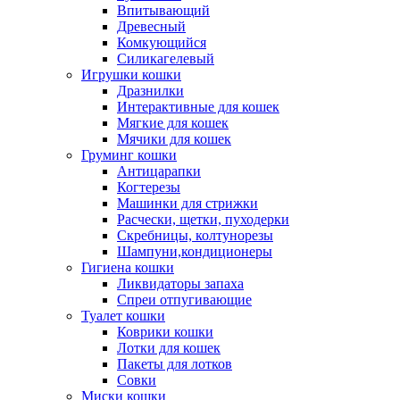
Впитывающий
Древесный
Комкующийся
Силикагелевый
Игрушки кошки
Дразнилки
Интерактивные для кошек
Мягкие для кошек
Мячики для кошек
Груминг кошки
Антицарапки
Когтерезы
Машинки для стрижки
Расчески, щетки, пуходерки
Скребницы, колтунорезы
Шампуни,кондиционеры
Гигиена кошки
Ликвидаторы запаха
Спреи отпугивающие
Туалет кошки
Коврики кошки
Лотки для кошек
Пакеты для лотков
Совки
Миски кошки