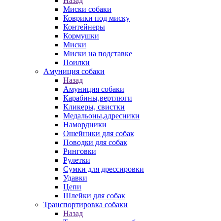
Назад
Миски собаки
Коврики под миску
Контейнеры
Кормушки
Миски
Миски на подставке
Поилки
Амуниция собаки
Назад
Амуниция собаки
Карабины,вертлюги
Кликеры, свистки
Медальоны,адресники
Намордники
Ошейники для собак
Поводки для собак
Ринговки
Рулетки
Сумки для дрессировки
Удавки
Цепи
Шлейки для собак
Транспортировка собаки
Назад