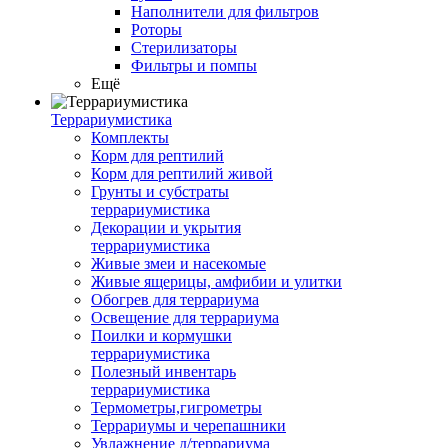
Наполнители для фильтров
Роторы
Стерилизаторы
Фильтры и помпы
Ещё
Террариумистика
Комплекты
Корм для рептилий
Корм для рептилий живой
Грунты и субстраты
террариумистика
Декорации и укрытия
террариумистика
Живые змеи и насекомые
Живые ящерицы, амфибии и улитки
Обогрев для террариума
Освещение для террариума
Поилки и кормушки
террариумистика
Полезный инвентарь
террариумистика
Термометры,гигрометры
Террариумы и черепашники
Увлажнение д/террариума