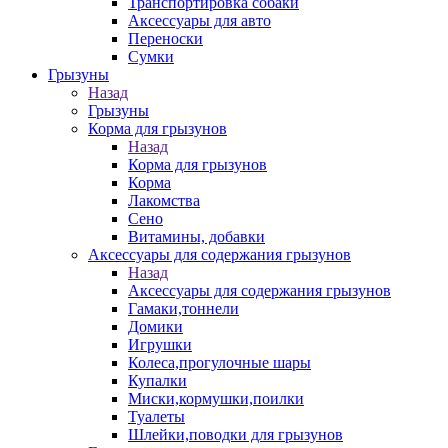
Транспортировка собаки
Аксессуары для авто
Переноски
Сумки
Грызуны
Назад
Грызуны
Корма для грызунов
Назад
Корма для грызунов
Корма
Лакомства
Сено
Витамины, добавки
Аксессуары для содержания грызунов
Назад
Аксессуары для содержания грызунов
Гамаки,тоннели
Домики
Игрушки
Колеса,прогулочные шары
Купалки
Миски,кормушки,поилки
Туалеты
Шлейки,поводки для грызунов