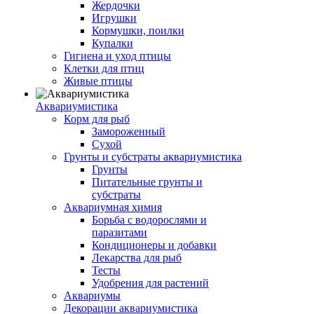
Жердочки
Игрушки
Кормушки, поилки
Купалки
Гигиена и уход птицы
Клетки для птиц
Живые птицы
Аквариумистика
Корм для рыб
Замороженный
Сухой
Грунты и субстраты аквариумистика
Грунты
Питательные грунты и
субстраты
Аквариумная химия
Борьба с водорослями и
паразитами
Кондиционеры и добавки
Лекарства для рыб
Тесты
Удобрения для растений
Аквариумы
Декорации аквариумистика