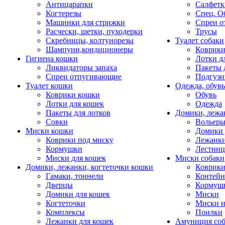
Антицарапки
Салфетк
Когтерезы
Спец. О
Машинки для стрижки
Спреи о
Расчески, щетки, пуходерки
Трусы
Скребницы, колтунорезы
Туалет собаки
Шампуни,кондиционеры
Коврик
Гигиена кошки
Лотки д
Ликвидаторы запаха
Пакеты 
Спреи отпугивающие
Подгузн
Туалет кошки
Одежда, обувь
Коврики кошки
Обувь
Лотки для кошек
Одежда
Пакеты для лотков
Домики, лежа
Совки
Вольеры
Миски кошки
Домики 
Коврики под миску
Лежанки
Кормушки
Лестни
Миски для кошек
Миски собаки
Домики, лежанки, когтеточки кошки
Коврики
Гамаки, тоннели
Контей
Дверцы
Кормуш
Домики для кошек
Миски
Когтеточки
Миски н
Комплексы
Поилки
Лежанки для кошек
Амуниция со