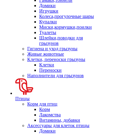
Гамаки,тоннели
Домики
Игрушки
Колеса,прогулочные шары
Купалки
Миски,кормушки,поилки
Туалеты
Шлейки,поводки для
грызунов
Гигиена и уход грызуны
Живые животные
Клетки, переноски грызуны
Клетки
Переноски
Наполнители для грызунов
Птицы
Корм для птиц
Корм
Лакомства
Витамины, добавки
Аксессуары для клеток птицы
Домики