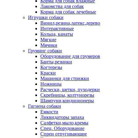
Корма для собак влажные
Лакомства для собак
Корма для собак лечебные
Игрушки собаки
Винил,резина,латекс,дерево
Интерактивные
Кольца, канаты
Мягкие
Мячики
Груминг собаки
Оборудование для грумеров
Банты,резинки
Когтерезы
Краски
Машинки для стрижки
Ножницы
Расчески, щетки, пуходерки
Скребницы, колтунорезы
Шампуни,кондиционеры
Гигиена собаки
Емкости
Ликвидаторы запаха
Салфетки,мыло,кремы
Спец. Оборудование
Спреи отпугивающие