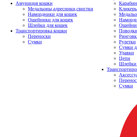
Амуниция кошки
Карабин
Медальоны,адресники,свистки
Кликеры
Намордники для кошек
Медальо
Ошейники для кошек
Наморд
Шлейки для кошек
Ошейник
Транспортировка кошки
Поводки
Переноски
Ринговк
Сумки
Рулетки
Сумки д
Удавки
Цепи
Шлейки 
Транспортиро
Аксессу
Перенос
Сумки