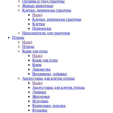
Гигиена и уход грызуны
Живые животные
Клетки, переноски грызуны
Назад
Клетки, переноски грызуны
Клетки
Переноски
Наполнители для грызунов
Птицы
Назад
Птицы
Корм для птиц
Назад
Корм для птиц
Корм
Лакомства
Витамины, добавки
Аксессуары для клеток птицы
Назад
Аксессуары для клеток птицы
Домики
Жердочки
Игрушки
Кормушки, поилки
Купалки