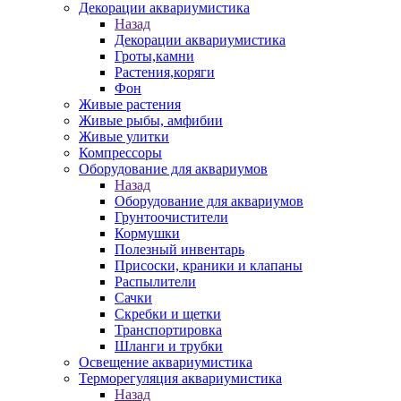
Декорации аквариумистика
Назад
Декорации аквариумистика
Гроты,камни
Растения,коряги
Фон
Живые растения
Живые рыбы, амфибии
Живые улитки
Компрессоры
Оборудование для аквариумов
Назад
Оборудование для аквариумов
Грунтоочистители
Кормушки
Полезный инвентарь
Присоски, краники и клапаны
Распылители
Сачки
Скребки и щетки
Транспортировка
Шланги и трубки
Освещение аквариумистика
Терморегуляция аквариумистика
Назад