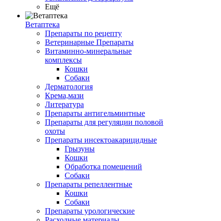
Ещё
Ветаптека
Препараты по рецепту
Ветеринарные Препараты
Витаминно-минеральные
комплексы
Кошки
Собаки
Дерматология
Крема,мази
Литература
Препараты антигельминтные
Препараты для регуляции половой
охоты
Препараты инсектоакарицидные
Грызуны
Кошки
Обработка помещений
Собаки
Препараты репеллентные
Кошки
Собаки
Препараты урологические
Расходные материалы