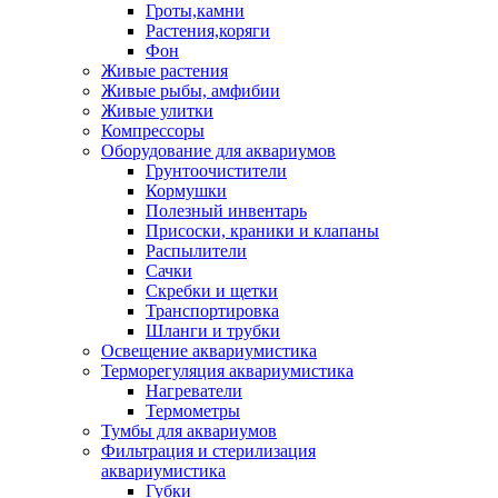
Гроты,камни
Растения,коряги
Фон
Живые растения
Живые рыбы, амфибии
Живые улитки
Компрессоры
Оборудование для аквариумов
Грунтоочистители
Кормушки
Полезный инвентарь
Присоски, краники и клапаны
Распылители
Сачки
Скребки и щетки
Транспортировка
Шланги и трубки
Освещение аквариумистика
Терморегуляция аквариумистика
Нагреватели
Термометры
Тумбы для аквариумов
Фильтрация и стерилизация
аквариумистика
Губки