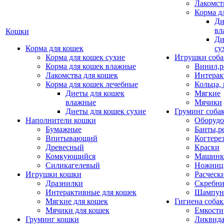
Лакомст
Корма д
Ди
вл
Кошки
Ди
Корма для кошек
су
Корма для кошек сухие
Игрушки соба
Корма для кошек влажные
Винил,р
Лакомства для кошек
Интерак
Корма для кошек лечебные
Кольца,
Диеты для кошек
Мягкие
влажные
Мячики
Диеты для кошек сухие
Груминг соба
Наполнители кошки
Оборудо
Бумажные
Банты,р
Впитывающий
Когтере
Древесный
Краски
Комкующийся
Машинки
Силикагелевый
Ножни
Игрушки кошки
Расческ
Дразнилки
Скребни
Интерактивные для кошек
Шампун
Мягкие для кошек
Гигиена соба
Мячики для кошек
Емкости
Груминг кошки
Ликвида