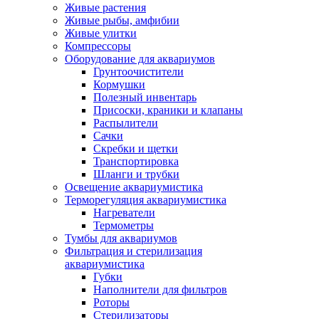
Живые растения
Живые рыбы, амфибии
Живые улитки
Компрессоры
Оборудование для аквариумов
Грунтоочистители
Кормушки
Полезный инвентарь
Присоски, краники и клапаны
Распылители
Сачки
Скребки и щетки
Транспортировка
Шланги и трубки
Освещение аквариумистика
Терморегуляция аквариумистика
Нагреватели
Термометры
Тумбы для аквариумов
Фильтрация и стерилизация
аквариумистика
Губки
Наполнители для фильтров
Роторы
Стерилизаторы