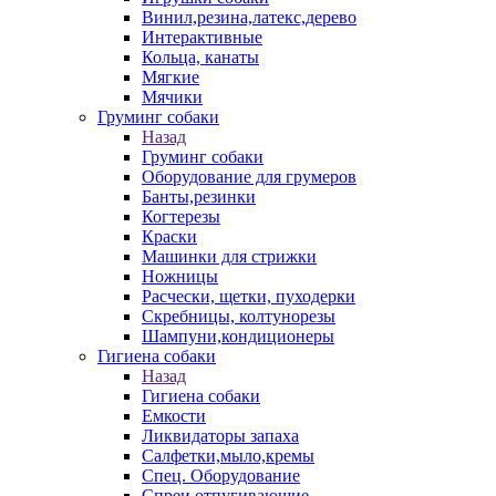
Винил,резина,латекс,дерево
Интерактивные
Кольца, канаты
Мягкие
Мячики
Груминг собаки
Назад
Груминг собаки
Оборудование для грумеров
Банты,резинки
Когтерезы
Краски
Машинки для стрижки
Ножницы
Расчески, щетки, пуходерки
Скребницы, колтунорезы
Шампуни,кондиционеры
Гигиена собаки
Назад
Гигиена собаки
Емкости
Ликвидаторы запаха
Салфетки,мыло,кремы
Спец. Оборудование
Спреи отпугивающие