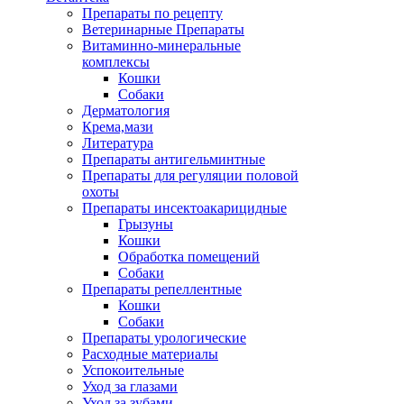
Препараты по рецепту
Ветеринарные Препараты
Витаминно-минеральные
комплексы
Кошки
Собаки
Дерматология
Крема,мази
Литература
Препараты антигельминтные
Препараты для регуляции половой
охоты
Препараты инсектоакарицидные
Грызуны
Кошки
Обработка помещений
Собаки
Препараты репеллентные
Кошки
Собаки
Препараты урологические
Расходные материалы
Успокоительные
Уход за глазами
Уход за зубами