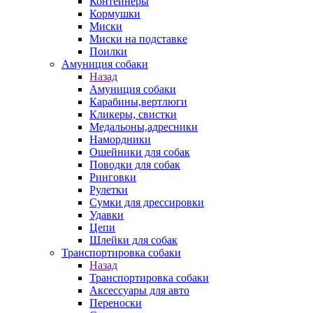
Контейнеры
Кормушки
Миски
Миски на подставке
Поилки
Амуниция собаки
Назад
Амуниция собаки
Карабины,вертлюги
Кликеры, свистки
Медальоны,адресники
Намордники
Ошейники для собак
Поводки для собак
Ринговки
Рулетки
Сумки для дрессировки
Удавки
Цепи
Шлейки для собак
Транспортировка собаки
Назад
Транспортировка собаки
Аксессуары для авто
Переноски