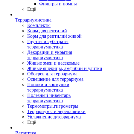
Фильтры и помпы
Ещё
Террариумистика
Комплекты
Корм для рептилий
Корм для рептилий живой
Грунты и субстраты
террариумистика
Декорации и укрытия
террариумистика
Живые змеи и насекомые
Живые ящерицы, амфибии и улитки
Обогрев для террариума
Освещение для террариума
Поилки и кормушки
террариумистика
Полезный инвентарь
террариумистика
Термометры,гигрометры
Террариумы и черепашники
Увлажнение д/террариума
Ещё
Ветаптека