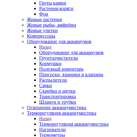
Гроты,камни
Растения,коряги
Фон
Живые растения
Живые рыбы, амфибии
Живые улитки
Компрессоры
Оборудование для аквариумов
Назад
Оборудование для аквариумов
Грунтоочистители
Кормушки
Полезный инвентарь
Присоски, краники и клапаны
Распылители
Сачки
Скребки и щетки
Транспортировка
Шланги и трубки
Освещение аквариумистика
Терморегуляция аквариумистика
Назад
Терморегуляция аквариумистика
Нагреватели
Термометры