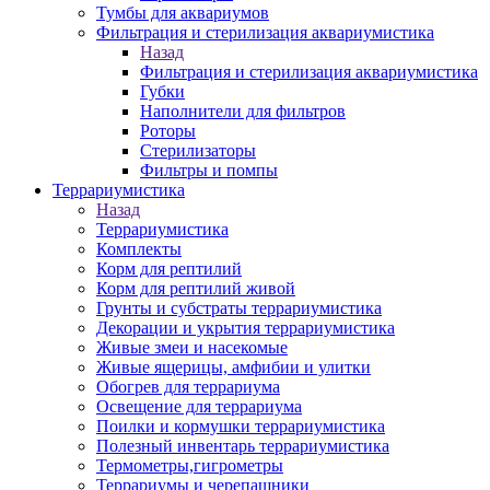
Тумбы для аквариумов
Фильтрация и стерилизация аквариумистика
Назад
Фильтрация и стерилизация аквариумистика
Губки
Наполнители для фильтров
Роторы
Стерилизаторы
Фильтры и помпы
Террариумистика
Назад
Террариумистика
Комплекты
Корм для рептилий
Корм для рептилий живой
Грунты и субстраты террариумистика
Декорации и укрытия террариумистика
Живые змеи и насекомые
Живые ящерицы, амфибии и улитки
Обогрев для террариума
Освещение для террариума
Поилки и кормушки террариумистика
Полезный инвентарь террариумистика
Термометры,гигрометры
Террариумы и черепашники