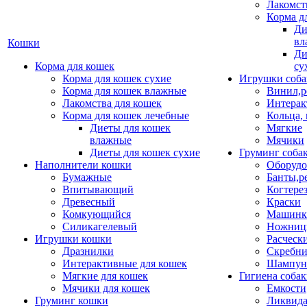
Лакомст
Корма д
Ди
вл
Кошки
Ди
Корма для кошек
су
Корма для кошек сухие
Игрушки соба
Корма для кошек влажные
Винил,р
Лакомства для кошек
Интерак
Корма для кошек лечебные
Кольца,
Диеты для кошек
Мягкие
влажные
Мячики
Диеты для кошек сухие
Груминг соба
Наполнители кошки
Оборудо
Бумажные
Банты,р
Впитывающий
Когтере
Древесный
Краски
Комкующийся
Машинки
Силикагелевый
Ножни
Игрушки кошки
Расческ
Дразнилки
Скребни
Интерактивные для кошек
Шампун
Мягкие для кошек
Гигиена соба
Мячики для кошек
Емкости
Груминг кошки
Ликвида