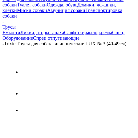
собаки
Туалет собаки
Одежда, обувь
Домики, лежанки,
клетки
Миски собаки
Амуниция собаки
Транспортировка
собаки
-
Трусы
Емкости
Ликвидаторы запаха
Салфетки,мыло,кремы
Спец.
Оборудование
Спреи отпугивающие
-
Trixie Трусы для собак гигиенические LUX № 3 (40-49см)