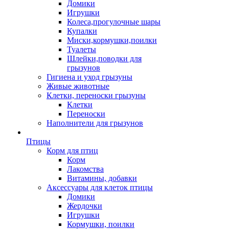
Домики
Игрушки
Колеса,прогулочные шары
Купалки
Миски,кормушки,поилки
Туалеты
Шлейки,поводки для
грызунов
Гигиена и уход грызуны
Живые животные
Клетки, переноски грызуны
Клетки
Переноски
Наполнители для грызунов
Птицы
Корм для птиц
Корм
Лакомства
Витамины, добавки
Аксессуары для клеток птицы
Домики
Жердочки
Игрушки
Кормушки, поилки