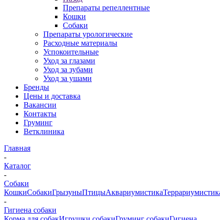
Препараты репеллентные
Кошки
Собаки
Препараты урологические
Расходные материалы
Успокоительные
Уход за глазами
Уход за зубами
Уход за ушами
Бренды
Цены и доставка
Вакансии
Контакты
Груминг
Ветклиника
Главная
-
Каталог
-
Собаки
Кошки
Собаки
Грызуны
Птицы
Аквариумистика
Террариумистик
-
Гигиена собаки
Корма для собак
Игрушки собаки
Груминг собаки
Гигиена