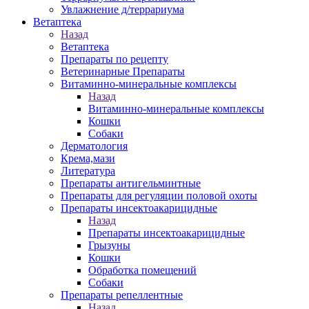
Увлажнение д/террариума
Ветаптека
Назад
Ветаптека
Препараты по рецепту
Ветеринарные Препараты
Витаминно-минеральные комплексы
Назад
Витаминно-минеральные комплексы
Кошки
Собаки
Дерматология
Крема,мази
Литература
Препараты антигельминтные
Препараты для регуляции половой охоты
Препараты инсектоакарицидные
Назад
Препараты инсектоакарицидные
Грызуны
Кошки
Обработка помещений
Собаки
Препараты репеллентные
Назад