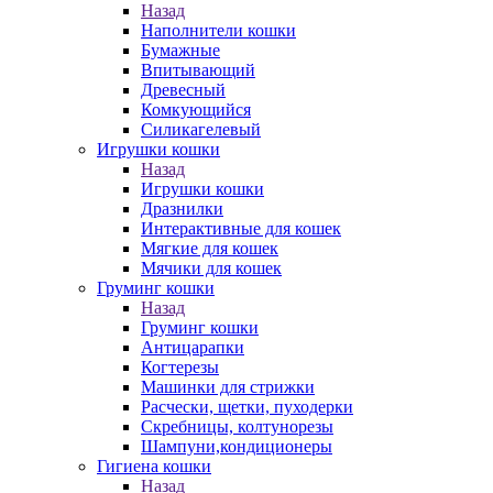
Назад
Наполнители кошки
Бумажные
Впитывающий
Древесный
Комкующийся
Силикагелевый
Игрушки кошки
Назад
Игрушки кошки
Дразнилки
Интерактивные для кошек
Мягкие для кошек
Мячики для кошек
Груминг кошки
Назад
Груминг кошки
Антицарапки
Когтерезы
Машинки для стрижки
Расчески, щетки, пуходерки
Скребницы, колтунорезы
Шампуни,кондиционеры
Гигиена кошки
Назад