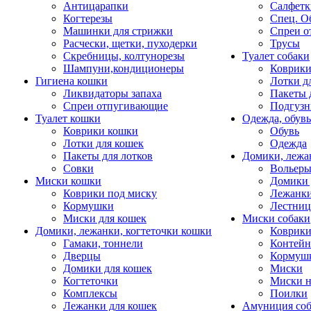
Антицарапки
Салфетк
Когтерезы
Спец. О
Машинки для стрижки
Спреи о
Расчески, щетки, пуходерки
Трусы
Скребницы, колтунорезы
Туалет собаки
Шампуни,кондиционеры
Коврик
Гигиена кошки
Лотки д
Ликвидаторы запаха
Пакеты 
Спреи отпугивающие
Подгузн
Туалет кошки
Одежда, обувь
Коврики кошки
Обувь
Лотки для кошек
Одежда
Пакеты для лотков
Домики, лежа
Совки
Вольеры
Миски кошки
Домики 
Коврики под миску
Лежанки
Кормушки
Лестни
Миски для кошек
Миски собаки
Домики, лежанки, когтеточки кошки
Коврики
Гамаки, тоннели
Контей
Дверцы
Кормуш
Домики для кошек
Миски
Когтеточки
Миски н
Комплексы
Поилки
Лежанки для кошек
Амуниция со