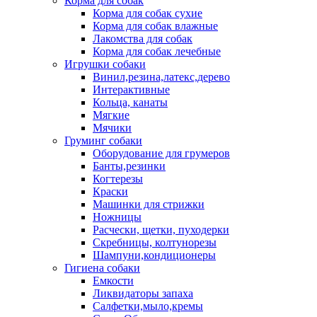
Корма для собак
Корма для собак сухие
Корма для собак влажные
Лакомства для собак
Корма для собак лечебные
Игрушки собаки
Винил,резина,латекс,дерево
Интерактивные
Кольца, канаты
Мягкие
Мячики
Груминг собаки
Оборудование для грумеров
Банты,резинки
Когтерезы
Краски
Машинки для стрижки
Ножницы
Расчески, щетки, пуходерки
Скребницы, колтунорезы
Шампуни,кондиционеры
Гигиена собаки
Емкости
Ликвидаторы запаха
Салфетки,мыло,кремы