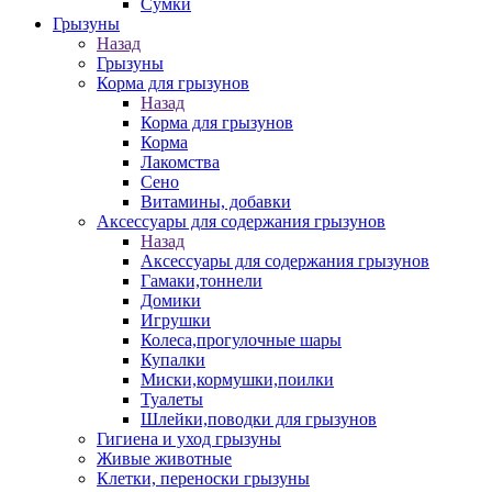
Сумки
Грызуны
Назад
Грызуны
Корма для грызунов
Назад
Корма для грызунов
Корма
Лакомства
Сено
Витамины, добавки
Аксессуары для содержания грызунов
Назад
Аксессуары для содержания грызунов
Гамаки,тоннели
Домики
Игрушки
Колеса,прогулочные шары
Купалки
Миски,кормушки,поилки
Туалеты
Шлейки,поводки для грызунов
Гигиена и уход грызуны
Живые животные
Клетки, переноски грызуны