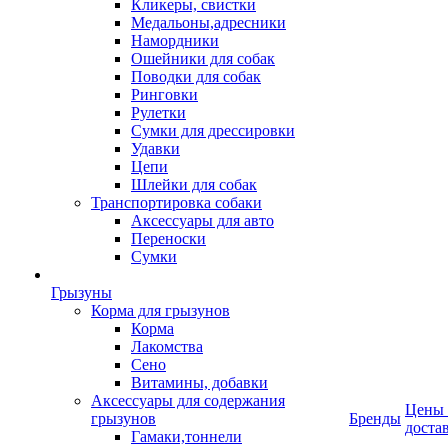
Кликеры, свистки
Медальоны,адресники
Намордники
Ошейники для собак
Поводки для собак
Ринговки
Рулетки
Сумки для дрессировки
Удавки
Цепи
Шлейки для собак
Транспортировка собаки
Аксессуары для авто
Переноски
Сумки
Грызуны
Корма для грызунов
Корма
Лакомства
Сено
Витамины, добавки
Аксессуары для содержания
Цены
грызунов
Бренды
доста
Гамаки,тоннели