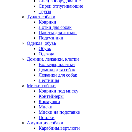
Спец. Оборудование
Спреи отпугивающие
Трусы
Туалет собаки
Коврики
Лотки для собак
Пакеты для лотков
Подгузники
Одежда, обувь
Обувь
Одежда
Домики, лежанки, клетки
Вольеры, палатки
Домики для собак
Лежанки для собак
Лестницы
Миски собаки
Коврики под миску
Контейнеры
Кормушки
Миски
Миски на подставке
Поилки
Амуниция собаки
Карабины,вертлюги