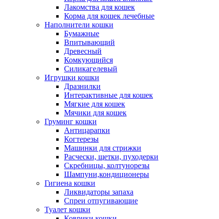
Лакомства для кошек
Корма для кошек лечебные
Наполнители кошки
Бумажные
Впитывающий
Древесный
Комкующийся
Силикагелевый
Игрушки кошки
Дразнилки
Интерактивные для кошек
Мягкие для кошек
Мячики для кошек
Груминг кошки
Антицарапки
Когтерезы
Машинки для стрижки
Расчески, щетки, пуходерки
Скребницы, колтунорезы
Шампуни,кондиционеры
Гигиена кошки
Ликвидаторы запаха
Спреи отпугивающие
Туалет кошки
Коврики кошки