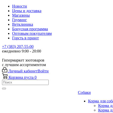
Новости
Цены и доставка
Магазины
Груминг
Ветклиника
Бонусная программа
Оптовым покупателям
Горсть в приют
+7 (383) 207-55-00
ежедневно 9:00 - 20:00
Гипермаркет зоотоваров
с лучшим ассортиментом
Личный кабинет
Войти
Корзина
пуста
0
Собаки
Корма для соб
Корма д
Корма д