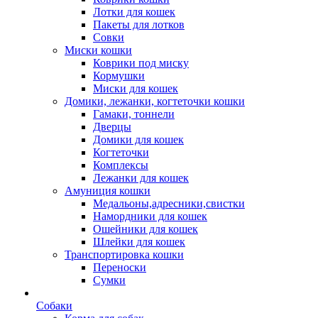
Лотки для кошек
Пакеты для лотков
Совки
Миски кошки
Коврики под миску
Кормушки
Миски для кошек
Домики, лежанки, когтеточки кошки
Гамаки, тоннели
Дверцы
Домики для кошек
Когтеточки
Комплексы
Лежанки для кошек
Амуниция кошки
Медальоны,адресники,свистки
Намордники для кошек
Ошейники для кошек
Шлейки для кошек
Транспортировка кошки
Переноски
Сумки
Собаки