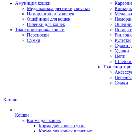
Амуниция кошки
Карабин
Медальоны,адресники,свистки
Кликеры
Намордники для кошек
Медальо
Ошейники для кошек
Наморд
Шлейки для кошек
Ошейник
Транспортировка кошки
Поводки
Переноски
Ринговк
Сумки
Рулетки
Сумки д
Удавки
Цепи
Шлейки 
Транспортиро
Аксессу
Перенос
Сумки
Каталог
Кошки
Корма для кошек
Корма для кошек сухие
Корма для кошек влажные