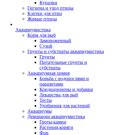
Купалки
Гигиена и уход птицы
Клетки для птиц
Живые птицы
Аквариумистика
Корм для рыб
Замороженный
Сухой
Грунты и субстраты аквариумистика
Грунты
Питательные грунты и
субстраты
Аквариумная химия
Борьба с водорослями и
паразитами
Кондиционеры и добавки
Лекарства для рыб
Тесты
Удобрения для растений
Аквариумы
Декорации аквариумистика
Гроты,камни
Растения,коряги
Фон