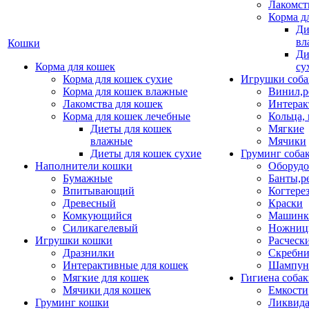
Лакомст
Корма д
Ди
вл
Кошки
Ди
Корма для кошек
су
Корма для кошек сухие
Игрушки соба
Корма для кошек влажные
Винил,р
Лакомства для кошек
Интерак
Корма для кошек лечебные
Кольца,
Диеты для кошек
Мягкие
влажные
Мячики
Диеты для кошек сухие
Груминг соба
Наполнители кошки
Оборудо
Бумажные
Банты,р
Впитывающий
Когтере
Древесный
Краски
Комкующийся
Машинки
Силикагелевый
Ножни
Игрушки кошки
Расческ
Дразнилки
Скребни
Интерактивные для кошек
Шампун
Мягкие для кошек
Гигиена соба
Мячики для кошек
Емкости
Груминг кошки
Ликвида