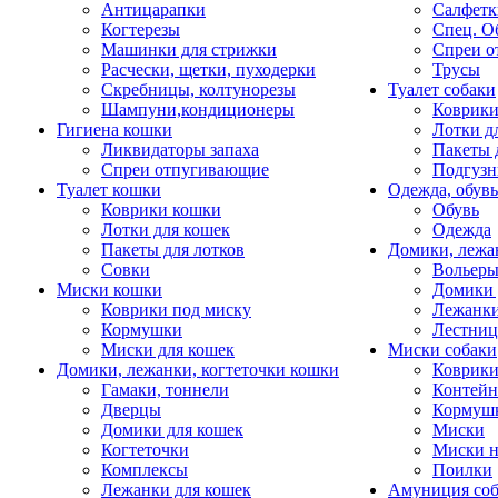
Антицарапки
Салфетк
Когтерезы
Спец. О
Машинки для стрижки
Спреи о
Расчески, щетки, пуходерки
Трусы
Скребницы, колтунорезы
Туалет собаки
Шампуни,кондиционеры
Коврик
Гигиена кошки
Лотки д
Ликвидаторы запаха
Пакеты 
Спреи отпугивающие
Подгузн
Туалет кошки
Одежда, обувь
Коврики кошки
Обувь
Лотки для кошек
Одежда
Пакеты для лотков
Домики, лежа
Совки
Вольеры
Миски кошки
Домики 
Коврики под миску
Лежанки
Кормушки
Лестни
Миски для кошек
Миски собаки
Домики, лежанки, когтеточки кошки
Коврики
Гамаки, тоннели
Контей
Дверцы
Кормуш
Домики для кошек
Миски
Когтеточки
Миски н
Комплексы
Поилки
Лежанки для кошек
Амуниция со