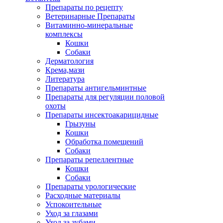
Препараты по рецепту
Ветеринарные Препараты
Витаминно-минеральные
комплексы
Кошки
Собаки
Дерматология
Крема,мази
Литература
Препараты антигельминтные
Препараты для регуляции половой
охоты
Препараты инсектоакарицидные
Грызуны
Кошки
Обработка помещений
Собаки
Препараты репеллентные
Кошки
Собаки
Препараты урологические
Расходные материалы
Успокоительные
Уход за глазами
Уход за зубами