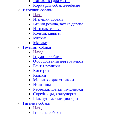
Лакомства для собак
Корма для собак лечебные
Игрушки собаки
Назад
Игрушки собаки
Винил,резина,латекс,дерево
Интерактивные
Кольца, канаты
Мягкие
Мячики
Груминг собаки
Назад
Груминг собаки
Оборудование для грумеров
Банты,резинки
Когтерезы
Краски
Машинки для стрижки
Ножницы
Расчески, щетки, пуходерки
Скребницы, колтунорезы
Шампуни,кондиционеры
Гигиена собаки
Назад
Гигиена собаки