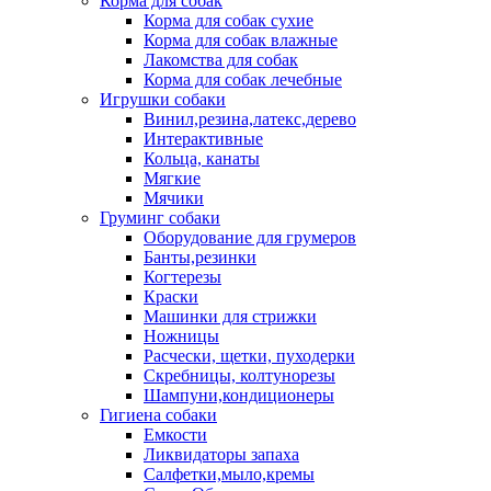
Корма для собак
Корма для собак сухие
Корма для собак влажные
Лакомства для собак
Корма для собак лечебные
Игрушки собаки
Винил,резина,латекс,дерево
Интерактивные
Кольца, канаты
Мягкие
Мячики
Груминг собаки
Оборудование для грумеров
Банты,резинки
Когтерезы
Краски
Машинки для стрижки
Ножницы
Расчески, щетки, пуходерки
Скребницы, колтунорезы
Шампуни,кондиционеры
Гигиена собаки
Емкости
Ликвидаторы запаха
Салфетки,мыло,кремы