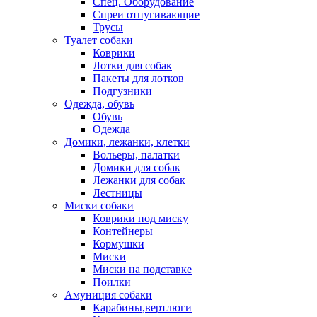
Спец. Оборудование
Спреи отпугивающие
Трусы
Туалет собаки
Коврики
Лотки для собак
Пакеты для лотков
Подгузники
Одежда, обувь
Обувь
Одежда
Домики, лежанки, клетки
Вольеры, палатки
Домики для собак
Лежанки для собак
Лестницы
Миски собаки
Коврики под миску
Контейнеры
Кормушки
Миски
Миски на подставке
Поилки
Амуниция собаки
Карабины,вертлюги