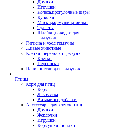
Домики
Игрушки
Колеса,прогулочные шары
Купалки
Миски,кормушки,поилки
Туалеты
Шлейки,поводки для
грызунов
Гигиена и уход грызуны
Живые животные
Клетки, переноски грызуны
Клетки
Переноски
Наполнители для грызунов
Птицы
Корм для птиц
Корм
Лакомства
Витамины, добавки
Аксессуары для клеток птицы
Домики
Жердочки
Игрушки
Кормушки, поилки