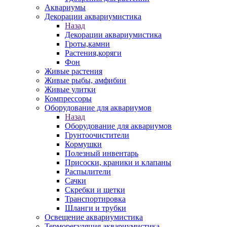
Аквариумы
Декорации аквариумистика
Назад
Декорации аквариумистика
Гроты,камни
Растения,коряги
Фон
Живые растения
Живые рыбы, амфибии
Живые улитки
Компрессоры
Оборудование для аквариумов
Назад
Оборудование для аквариумов
Грунтоочистители
Кормушки
Полезный инвентарь
Присоски, краники и клапаны
Распылители
Сачки
Скребки и щетки
Транспортировка
Шланги и трубки
Освещение аквариумистика
Терморегуляция аквариумистика