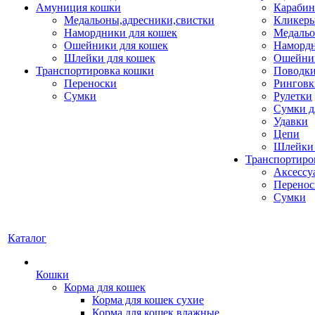
Амуниция кошки
Карабин
Медальоны,адресники,свистки
Кликеры
Намордники для кошек
Медальо
Ошейники для кошек
Наморд
Шлейки для кошек
Ошейник
Транспортировка кошки
Поводки
Переноски
Ринговк
Сумки
Рулетки
Сумки д
Удавки
Цепи
Шлейки 
Транспортиро
Аксессу
Перенос
Сумки
Каталог
Кошки
Корма для кошек
Корма для кошек сухие
Корма для кошек влажные