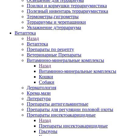
Освещение для террариума
Поилки и кормушки террариумистика
Полезный инвентарь террариумистика
Термометры,гигрометры
Террариумы и черепашники
Увлажнение д/террариума
Ветаптека
Назад
Ветаптека
Препараты по рецепту
Ветеринарные Препараты
Витаминно-минеральные комплексы
Назад
Витаминно-минеральные комплексы
Кошки
Собаки
Дерматология
Крема,мази
Литература
Препараты антигельминтные
Препараты для регуляции половой охоты
Препараты инсектоакарицидные
Назад
Препараты инсектоакарицидные
Грызуны