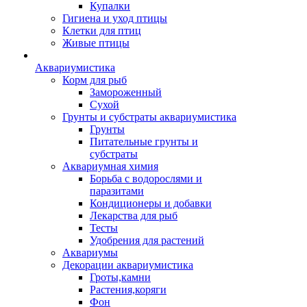
Купалки
Гигиена и уход птицы
Клетки для птиц
Живые птицы
Аквариумистика
Корм для рыб
Замороженный
Сухой
Грунты и субстраты аквариумистика
Грунты
Питательные грунты и
субстраты
Аквариумная химия
Борьба с водорослями и
паразитами
Кондиционеры и добавки
Лекарства для рыб
Тесты
Удобрения для растений
Аквариумы
Декорации аквариумистика
Гроты,камни
Растения,коряги
Фон