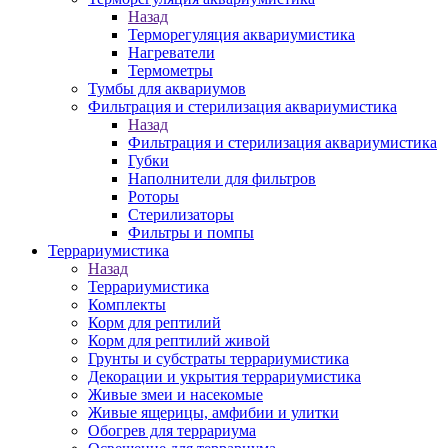
Назад
Терморегуляция аквариумистика
Нагреватели
Термометры
Тумбы для аквариумов
Фильтрация и стерилизация аквариумистика
Назад
Фильтрация и стерилизация аквариумистика
Губки
Наполнители для фильтров
Роторы
Стерилизаторы
Фильтры и помпы
Террариумистика
Назад
Террариумистика
Комплекты
Корм для рептилий
Корм для рептилий живой
Грунты и субстраты террариумистика
Декорации и укрытия террариумистика
Живые змеи и насекомые
Живые ящерицы, амфибии и улитки
Обогрев для террариума