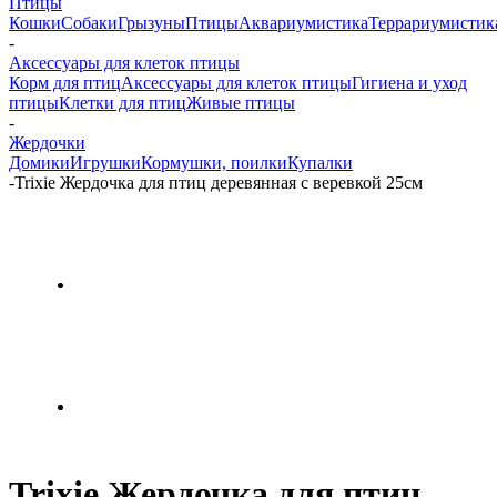
Птицы
Кошки
Собаки
Грызуны
Птицы
Аквариумистика
Террариумистик
-
Аксессуары для клеток птицы
Корм для птиц
Аксессуары для клеток птицы
Гигиена и уход
птицы
Клетки для птиц
Живые птицы
-
Жердочки
Домики
Игрушки
Кормушки, поилки
Купалки
-
Trixie Жердочка для птиц деревянная с веревкой 25см
Trixie Жердочка для птиц