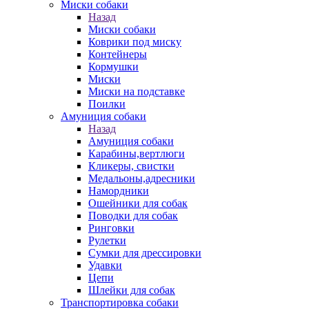
Миски собаки
Назад
Миски собаки
Коврики под миску
Контейнеры
Кормушки
Миски
Миски на подставке
Поилки
Амуниция собаки
Назад
Амуниция собаки
Карабины,вертлюги
Кликеры, свистки
Медальоны,адресники
Намордники
Ошейники для собак
Поводки для собак
Ринговки
Рулетки
Сумки для дрессировки
Удавки
Цепи
Шлейки для собак
Транспортировка собаки