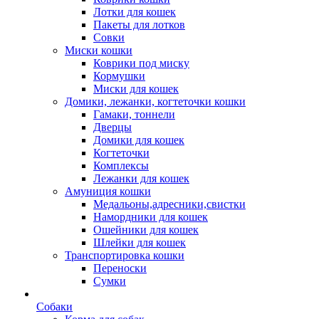
Лотки для кошек
Пакеты для лотков
Совки
Миски кошки
Коврики под миску
Кормушки
Миски для кошек
Домики, лежанки, когтеточки кошки
Гамаки, тоннели
Дверцы
Домики для кошек
Когтеточки
Комплексы
Лежанки для кошек
Амуниция кошки
Медальоны,адресники,свистки
Намордники для кошек
Ошейники для кошек
Шлейки для кошек
Транспортировка кошки
Переноски
Сумки
Собаки