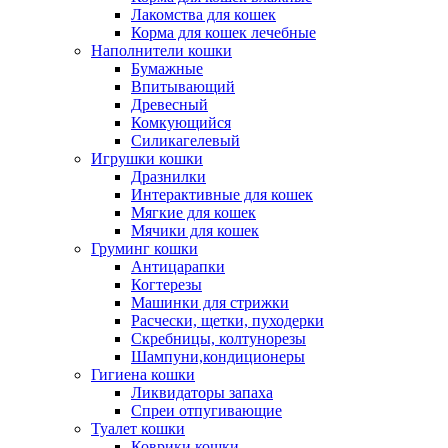
Лакомства для кошек
Корма для кошек лечебные
Наполнители кошки
Бумажные
Впитывающий
Древесный
Комкующийся
Силикагелевый
Игрушки кошки
Дразнилки
Интерактивные для кошек
Мягкие для кошек
Мячики для кошек
Груминг кошки
Антицарапки
Когтерезы
Машинки для стрижки
Расчески, щетки, пуходерки
Скребницы, колтунорезы
Шампуни,кондиционеры
Гигиена кошки
Ликвидаторы запаха
Спреи отпугивающие
Туалет кошки
Коврики кошки