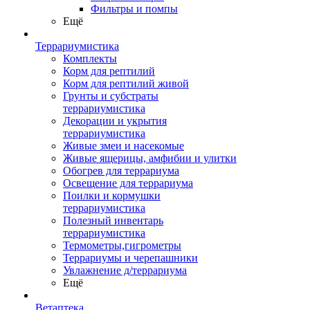
Фильтры и помпы
Ещё
Террариумистика
Комплекты
Корм для рептилий
Корм для рептилий живой
Грунты и субстраты
террариумистика
Декорации и укрытия
террариумистика
Живые змеи и насекомые
Живые ящерицы, амфибии и улитки
Обогрев для террариума
Освещение для террариума
Поилки и кормушки
террариумистика
Полезный инвентарь
террариумистика
Термометры,гигрометры
Террариумы и черепашники
Увлажнение д/террариума
Ещё
Ветаптека