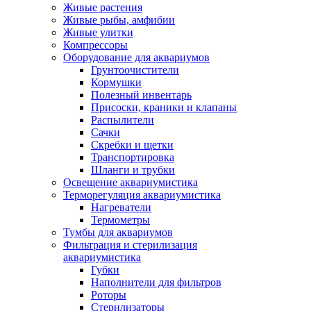
Живые растения
Живые рыбы, амфибии
Живые улитки
Компрессоры
Оборудование для аквариумов
Грунтоочистители
Кормушки
Полезный инвентарь
Присоски, краники и клапаны
Распылители
Сачки
Скребки и щетки
Транспортировка
Шланги и трубки
Освещение аквариумистика
Терморегуляция аквариумистика
Нагреватели
Термометры
Тумбы для аквариумов
Фильтрация и стерилизация
аквариумистика
Губки
Наполнители для фильтров
Роторы
Стерилизаторы