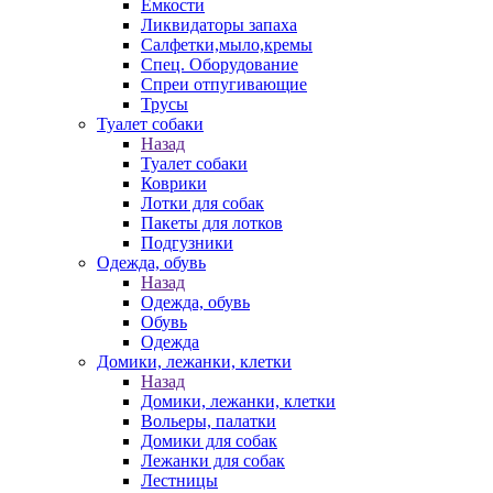
Емкости
Ликвидаторы запаха
Салфетки,мыло,кремы
Спец. Оборудование
Спреи отпугивающие
Трусы
Туалет собаки
Назад
Туалет собаки
Коврики
Лотки для собак
Пакеты для лотков
Подгузники
Одежда, обувь
Назад
Одежда, обувь
Обувь
Одежда
Домики, лежанки, клетки
Назад
Домики, лежанки, клетки
Вольеры, палатки
Домики для собак
Лежанки для собак
Лестницы