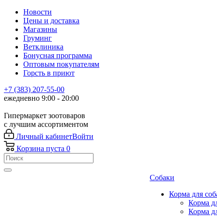
Новости
Цены и доставка
Магазины
Груминг
Ветклиника
Бонусная программа
Оптовым покупателям
Горсть в приют
+7 (383) 207-55-00
ежедневно 9:00 - 20:00
Гипермаркет зоотоваров
с лучшим ассортиментом
Личный кабинет
Войти
Корзина
пуста
0
Собаки
Корма для соб
Корма д
Корма д