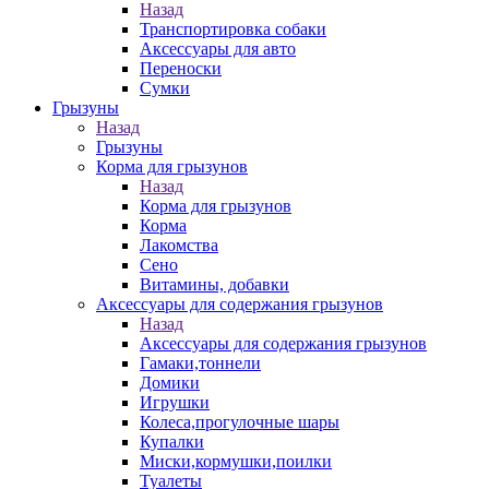
Назад
Транспортировка собаки
Аксессуары для авто
Переноски
Сумки
Грызуны
Назад
Грызуны
Корма для грызунов
Назад
Корма для грызунов
Корма
Лакомства
Сено
Витамины, добавки
Аксессуары для содержания грызунов
Назад
Аксессуары для содержания грызунов
Гамаки,тоннели
Домики
Игрушки
Колеса,прогулочные шары
Купалки
Миски,кормушки,поилки
Туалеты