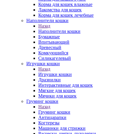
Корма для кошек влажные
Лакомства для кошек
Корма для кошек лечебные
Наполнители кошки
Назад
Наполнители кошки
Бумажные
Впитывающий
Древесный
Комкующийся
Силикагелевый
Игрушки кошки
Назад
Игрушки кошки
Дразнилки
Интерактивные для кошек
Мягкие для кошек
Мячики для кошек
Груминг кошки
Назад
Груминг кошки
Антицарапки
Когтерезы
Машинки для стрижки
Расчески, щетки, пуходерки