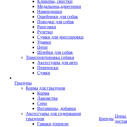
Кликеры, свистки
Медальоны,адресники
Намордники
Ошейники для собак
Поводки для собак
Ринговки
Рулетки
Сумки для дрессировки
Удавки
Цепи
Шлейки для собак
Транспортировка собаки
Аксессуары для авто
Переноски
Сумки
Грызуны
Корма для грызунов
Корма
Лакомства
Сено
Витамины, добавки
Аксессуары для содержания
Цены
грызунов
Бренды
доста
Гамаки,тоннели