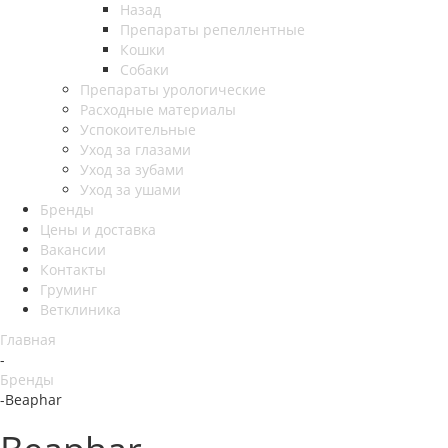
Назад
Препараты репеллентные
Кошки
Собаки
Препараты урологические
Расходные материалы
Успокоительные
Уход за глазами
Уход за зубами
Уход за ушами
Бренды
Цены и доставка
Вакансии
Контакты
Груминг
Ветклиника
Главная
-
Бренды
-
Beaphar