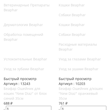
Ветеринарные Препараты
Кошки Beaphar
Beaphar
Собаки Beaphar
Дерматология Beaphar
Кошки Beaphar
Обработка помещений
Собаки Beaphar
Beaphar
Расходные материалы
Beaphar
Успокоительные Beaphar
Уход за глазами Beaphar
Уход за зубами Beaphar
Уход за ушами Beaphar
Быстрый просмотр
Быстрый просмотр
Артикул : 13243
Артикул : 10203
Беафар Ошейник для
Беафар Ошейник д/кошек
кошек "New Diaz" от блох
"New Diaz" оранжевый
синий 35см
35см
688
₽
761
₽
-
-