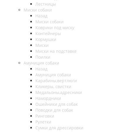
Лестницы
Миски собаки
Назад
Миски собаки
Коврики под миску
Контейнеры
Кормушки
Миски
Миски на подставке
Поилки
Амуниция собаки
Назад
Амуниция собаки
Карабины,вертлюги
Кликеры, свистки
Медальоны,адресники
Намордники
Ошейники для собак
Поводки для собак
Ринговки
Рулетки
Сумки для дрессировки