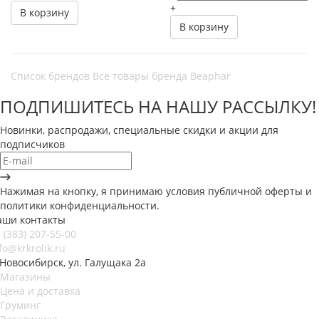
+
В корзину
В корзину
Список брендов
Все товары бренда Beaphar
ПОДПИШИТЕСЬ НА НАШУ РАССЫЛКУ!
Новинки, распродажи, специальные скидки и акции для
подписчиков
Нажимая на кнопку, я принимаю условия публичной оферты и
политики конфиденциальности.
аши контакты
 (383) 207-55-00
fo@krkrolik.ru
 Новосибирск, ул. Галущака 2а
Магазины
Цена и доставка
Груминг