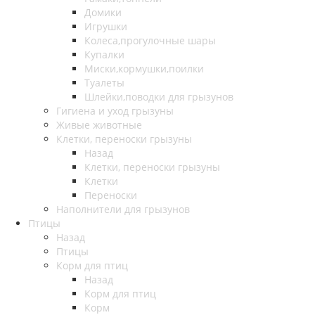
Домики
Игрушки
Колеса,прогулочные шары
Купалки
Миски,кормушки,поилки
Туалеты
Шлейки,поводки для грызунов
Гигиена и уход грызуны
Живые животные
Клетки, переноски грызуны
Назад
Клетки, переноски грызуны
Клетки
Переноски
Наполнители для грызунов
Птицы
Назад
Птицы
Корм для птиц
Назад
Корм для птиц
Корм