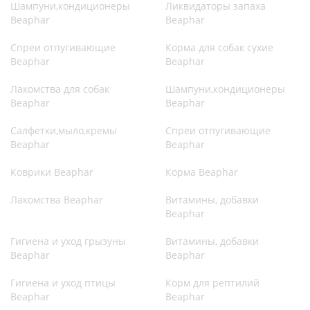
Шампуни,кондиционеры
Ликвидаторы запаха
Beaphar
Beaphar
Спреи отпугивающие
Корма для собак сухие
Beaphar
Beaphar
Лакомства для собак
Шампуни,кондиционеры
Beaphar
Beaphar
Салфетки,мыло,кремы
Спреи отпугивающие
Beaphar
Beaphar
Коврики Beaphar
Корма Beaphar
Лакомства Beaphar
Витамины, добавки
Beaphar
Гигиена и уход грызуны
Витамины, добавки
Beaphar
Beaphar
Гигиена и уход птицы
Корм для рептилий
Beaphar
Beaphar