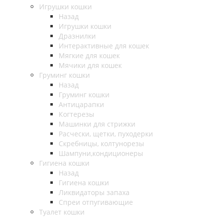
Игрушки кошки
Назад
Игрушки кошки
Дразнилки
Интерактивные для кошек
Мягкие для кошек
Мячики для кошек
Груминг кошки
Назад
Груминг кошки
Антицарапки
Когтерезы
Машинки для стрижки
Расчески, щетки, пуходерки
Скребницы, колтунорезы
Шампуни,кондиционеры
Гигиена кошки
Назад
Гигиена кошки
Ликвидаторы запаха
Спреи отпугивающие
Туалет кошки