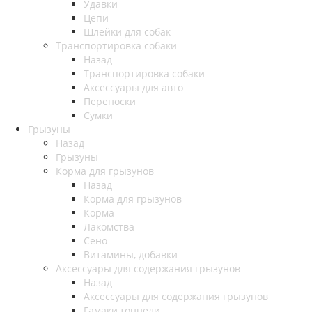
Удавки
Цепи
Шлейки для собак
Транспортировка собаки
Назад
Транспортировка собаки
Аксессуары для авто
Переноски
Сумки
Грызуны
Назад
Грызуны
Корма для грызунов
Назад
Корма для грызунов
Корма
Лакомства
Сено
Витамины, добавки
Аксессуары для содержания грызунов
Назад
Аксессуары для содержания грызунов
Гамаки,тоннели