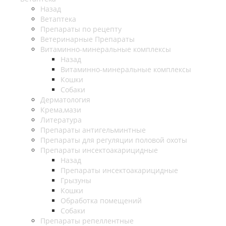
Назад
Ветаптека
Препараты по рецепту
Ветеринарные Препараты
Витаминно-минеральные комплексы
Назад
Витаминно-минеральные комплексы
Кошки
Собаки
Дерматология
Крема,мази
Литература
Препараты антигельминтные
Препараты для регуляции половой охоты
Препараты инсектоакарицидные
Назад
Препараты инсектоакарицидные
Грызуны
Кошки
Обработка помещений
Собаки
Препараты репеллентные