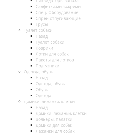
Ликвидаторы запаха
Салфетки,мыло,кремы
Спец. Оборудование
Спреи отпугивающие
Трусы
Туалет собаки
Назад
Туалет собаки
Коврики
Лотки для собак
Пакеты для лотков
Подгузники
Одежда, обувь
Назад
Одежда, обувь
Обувь
Одежда
Домики, лежанки, клетки
Назад
Домики, лежанки, клетки
Вольеры, палатки
Домики для собак
Лежанки для собак