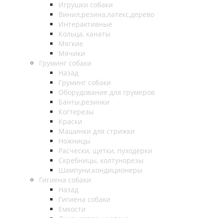
Игрушки собаки
Винил,резина,латекс,дерево
Интерактивные
Кольца, канаты
Мягкие
Мячики
Груминг собаки
Назад
Груминг собаки
Оборудование для грумеров
Банты,резинки
Когтерезы
Краски
Машинки для стрижки
Ножницы
Расчески, щетки, пуходерки
Скребницы, колтунорезы
Шампуни,кондиционеры
Гигиена собаки
Назад
Гигиена собаки
Емкости