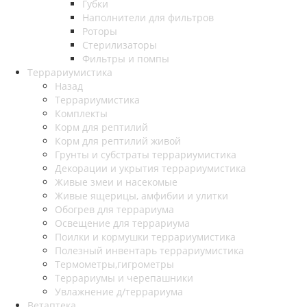
Губки
Наполнители для фильтров
Роторы
Стерилизаторы
Фильтры и помпы
Террариумистика
Назад
Террариумистика
Комплекты
Корм для рептилий
Корм для рептилий живой
Грунты и субстраты террариумистика
Декорации и укрытия террариумистика
Живые змеи и насекомые
Живые ящерицы, амфибии и улитки
Обогрев для террариума
Освещение для террариума
Поилки и кормушки террариумистика
Полезный инвентарь террариумистика
Термометры,гигрометры
Террариумы и черепашники
Увлажнение д/террариума
Ветаптека