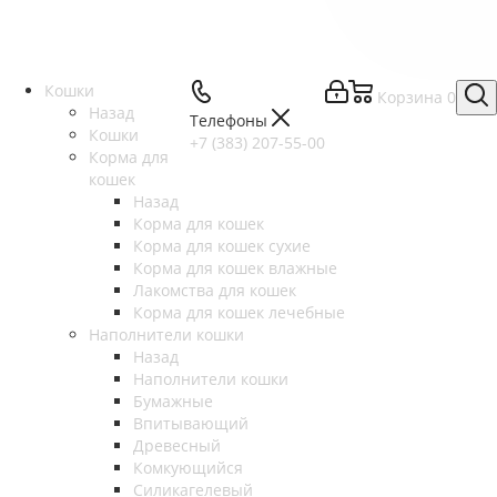
Кошки
Корзина
0
Назад
Телефоны
Кошки
+7 (383) 207-55-00
Корма для
кошек
Назад
Корма для кошек
Корма для кошек сухие
Корма для кошек влажные
Лакомства для кошек
Корма для кошек лечебные
Наполнители кошки
Назад
Наполнители кошки
Бумажные
Впитывающий
Древесный
Комкующийся
Силикагелевый