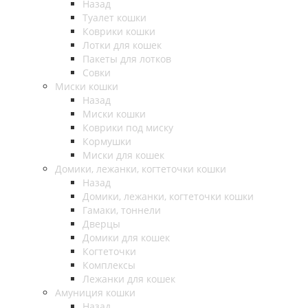
Назад
Туалет кошки
Коврики кошки
Лотки для кошек
Пакеты для лотков
Совки
Миски кошки
Назад
Миски кошки
Коврики под миску
Кормушки
Миски для кошек
Домики, лежанки, когтеточки кошки
Назад
Домики, лежанки, когтеточки кошки
Гамаки, тоннели
Дверцы
Домики для кошек
Когтеточки
Комплексы
Лежанки для кошек
Амуниция кошки
Назад