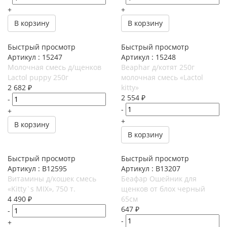
+
+
В корзину
В корзину
Быстрый просмотр
Быстрый просмотр
Артикул : 15247
Артикул : 15248
Молочная смесь д/щенков
Beaphar д/котят 250г
Lactol puppy 250г
молочная смесь «Lactol
2 682
₽
kitty»
2 554
₽
-
-
+
+
В корзину
В корзину
Быстрый просмотр
Быстрый просмотр
Артикул : В12595
Артикул : В13207
Витамины д/кошек смесь
Беафар Ошейник для
«Kitty`s MIX», 750 т.
щенков от блох черный
4 490
₽
65см
647
₽
-
-
+