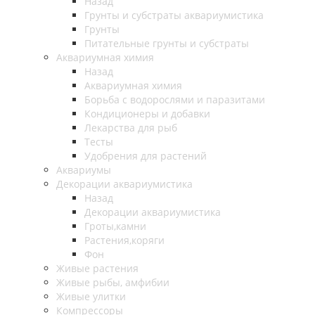
Назад
Грунты и субстраты аквариумистика
Грунты
Питательные грунты и субстраты
Аквариумная химия
Назад
Аквариумная химия
Борьба с водорослями и паразитами
Кондиционеры и добавки
Лекарства для рыб
Тесты
Удобрения для растений
Аквариумы
Декорации аквариумистика
Назад
Декорации аквариумистика
Гроты,камни
Растения,коряги
Фон
Живые растения
Живые рыбы, амфибии
Живые улитки
Компрессоры