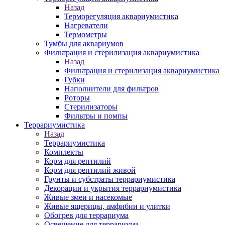
Назад
Терморегуляция аквариумистика
Нагреватели
Термометры
Тумбы для аквариумов
Фильтрация и стерилизация аквариумистика
Назад
Фильтрация и стерилизация аквариумистика
Губки
Наполнители для фильтров
Роторы
Стерилизаторы
Фильтры и помпы
Террариумистика
Назад
Террариумистика
Комплекты
Корм для рептилий
Корм для рептилий живой
Грунты и субстраты террариумистика
Декорации и укрытия террариумистика
Живые змеи и насекомые
Живые ящерицы, амфибии и улитки
Обогрев для террариума
Освещение для террариума