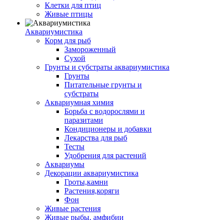
Клетки для птиц
Живые птицы
Аквариумистика
Корм для рыб
Замороженный
Сухой
Грунты и субстраты аквариумистика
Грунты
Питательные грунты и
субстраты
Аквариумная химия
Борьба с водорослями и
паразитами
Кондиционеры и добавки
Лекарства для рыб
Тесты
Удобрения для растений
Аквариумы
Декорации аквариумистика
Гроты,камни
Растения,коряги
Фон
Живые растения
Живые рыбы, амфибии