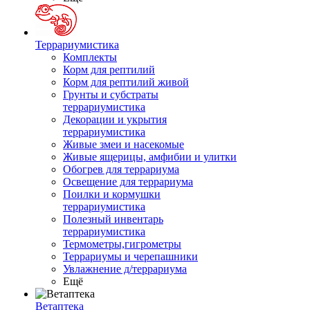
Террариумистика
Комплекты
Корм для рептилий
Корм для рептилий живой
Грунты и субстраты
террариумистика
Декорации и укрытия
террариумистика
Живые змеи и насекомые
Живые ящерицы, амфибии и улитки
Обогрев для террариума
Освещение для террариума
Поилки и кормушки
террариумистика
Полезный инвентарь
террариумистика
Термометры,гигрометры
Террариумы и черепашники
Увлажнение д/террариума
Ещё
Ветаптека