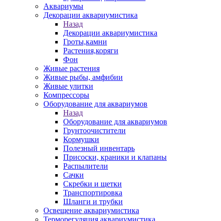
Аквариумы
Декорации аквариумистика
Назад
Декорации аквариумистика
Гроты,камни
Растения,коряги
Фон
Живые растения
Живые рыбы, амфибии
Живые улитки
Компрессоры
Оборудование для аквариумов
Назад
Оборудование для аквариумов
Грунтоочистители
Кормушки
Полезный инвентарь
Присоски, краники и клапаны
Распылители
Сачки
Скребки и щетки
Транспортировка
Шланги и трубки
Освещение аквариумистика
Терморегуляция аквариумистика