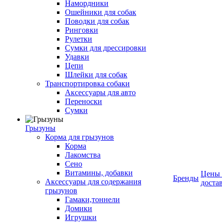
Намордники
Ошейники для собак
Поводки для собак
Ринговки
Рулетки
Сумки для дрессировки
Удавки
Цепи
Шлейки для собак
Транспортировка собаки
Аксессуары для авто
Переноски
Сумки
Грызуны
Корма для грызунов
Корма
Лакомства
Сено
Витамины, добавки
Цены
Бренды
Аксессуары для содержания
доста
грызунов
Гамаки,тоннели
Домики
Игрушки