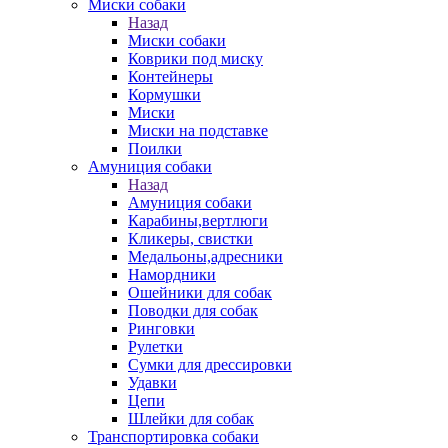
Миски собаки
Назад
Миски собаки
Коврики под миску
Контейнеры
Кормушки
Миски
Миски на подставке
Поилки
Амуниция собаки
Назад
Амуниция собаки
Карабины,вертлюги
Кликеры, свистки
Медальоны,адресники
Намордники
Ошейники для собак
Поводки для собак
Ринговки
Рулетки
Сумки для дрессировки
Удавки
Цепи
Шлейки для собак
Транспортировка собаки