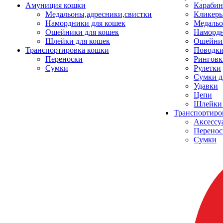
Амуниция кошки
Карабин
Медальоны,адресники,свистки
Кликеры
Намордники для кошек
Медальо
Ошейники для кошек
Наморд
Шлейки для кошек
Ошейник
Транспортировка кошки
Поводки
Переноски
Ринговк
Сумки
Рулетки
Сумки д
Удавки
Цепи
Шлейки 
Транспортиро
Аксессу
Перенос
Сумки