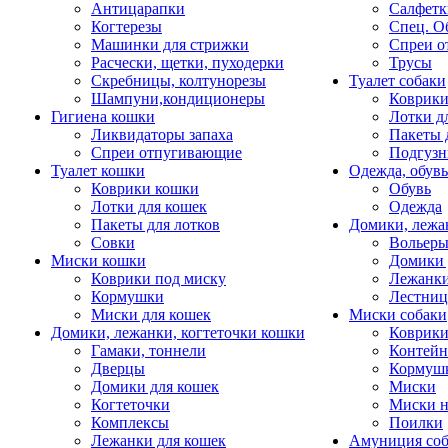
Антицарапки
Салфетк
Когтерезы
Спец. О
Машинки для стрижки
Спреи о
Расчески, щетки, пуходерки
Трусы
Скребницы, колтунорезы
Туалет собаки
Шампуни,кондиционеры
Коврик
Гигиена кошки
Лотки д
Ликвидаторы запаха
Пакеты 
Спреи отпугивающие
Подгузн
Туалет кошки
Одежда, обувь
Коврики кошки
Обувь
Лотки для кошек
Одежда
Пакеты для лотков
Домики, лежа
Совки
Вольеры
Миски кошки
Домики 
Коврики под миску
Лежанки
Кормушки
Лестни
Миски для кошек
Миски собаки
Домики, лежанки, когтеточки кошки
Коврики
Гамаки, тоннели
Контей
Дверцы
Кормуш
Домики для кошек
Миски
Когтеточки
Миски н
Комплексы
Поилки
Лежанки для кошек
Амуниция со