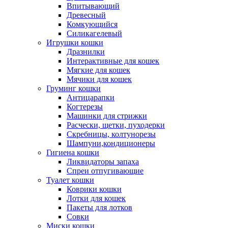
Впитывающий
Древесный
Комкующийся
Силикагелевый
Игрушки кошки
Дразнилки
Интерактивные для кошек
Мягкие для кошек
Мячики для кошек
Груминг кошки
Антицарапки
Когтерезы
Машинки для стрижки
Расчески, щетки, пуходерки
Скребницы, колтунорезы
Шампуни,кондиционеры
Гигиена кошки
Ликвидаторы запаха
Спреи отпугивающие
Туалет кошки
Коврики кошки
Лотки для кошек
Пакеты для лотков
Совки
Миски кошки