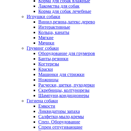
Корма для собак влажные
Лакомства для собак
Корма для собак лечебные
Игрушки собаки
Винил,резина,латекс,дерево
Интерактивные
Кольца, канаты
Мягкие
Мячики
Груминг собаки
Оборудование для грумеров
Банты,резинки
Когтерезы
Краски
Машинки для стрижки
Ножницы
Расчески, щетки, пуходерки
Скребницы, колтунорезы
Шампуни,кондиционеры
Гигиена собаки
Емкости
Ликвидаторы запаха
Салфетки,мыло,кремы
Спец. Оборудование
Спреи отпугивающие