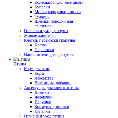
Колеса,прогулочные шары
Купалки
Миски,кормушки,поилки
Туалеты
Шлейки,поводки для
грызунов
Гигиена и уход грызуны
Живые животные
Клетки, переноски грызуны
Клетки
Переноски
Наполнители для грызунов
Птицы
Корм для птиц
Корм
Лакомства
Витамины, добавки
Аксессуары для клеток птицы
Домики
Жердочки
Игрушки
Кормушки, поилки
Купалки
Гигиена и уход птицы