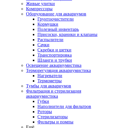
Живые улитки
Компрессоры
Оборудование для аквариумов
Грунтоочистители
Кормушки
Полезный инвентарь
Присоски, краники и клапаны
Распылители
Сачки
Скребки и щетки
Транспортировка
Шланги и трубки
Освещение аквариумистика
Терморегуляция аквариумистика
Нагреватели
Термометры
Тумбы для аквариумов
Фильтрация и стерилизация
аквариумистика
Губки
Наполнители для фильтров
Роторы
Стерилизаторы
Фильтры и помпы
Ещё