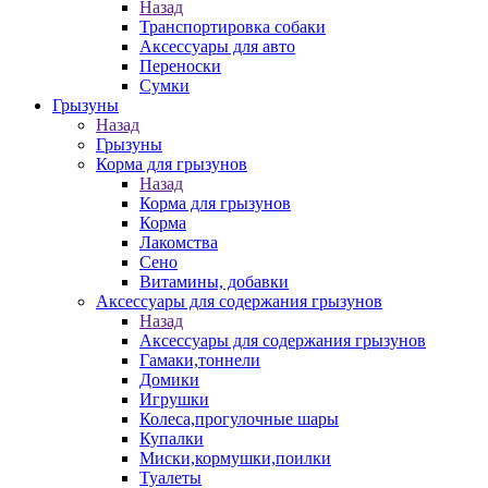
Назад
Транспортировка собаки
Аксессуары для авто
Переноски
Сумки
Грызуны
Назад
Грызуны
Корма для грызунов
Назад
Корма для грызунов
Корма
Лакомства
Сено
Витамины, добавки
Аксессуары для содержания грызунов
Назад
Аксессуары для содержания грызунов
Гамаки,тоннели
Домики
Игрушки
Колеса,прогулочные шары
Купалки
Миски,кормушки,поилки
Туалеты