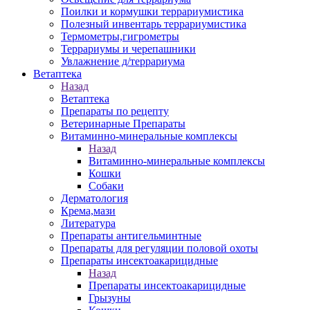
Поилки и кормушки террариумистика
Полезный инвентарь террариумистика
Термометры,гигрометры
Террариумы и черепашники
Увлажнение д/террариума
Ветаптека
Назад
Ветаптека
Препараты по рецепту
Ветеринарные Препараты
Витаминно-минеральные комплексы
Назад
Витаминно-минеральные комплексы
Кошки
Собаки
Дерматология
Крема,мази
Литература
Препараты антигельминтные
Препараты для регуляции половой охоты
Препараты инсектоакарицидные
Назад
Препараты инсектоакарицидные
Грызуны