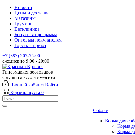
Новости
Цены и доставка
Магазины
Груминг
Ветклиника
Бонусная программа
Оптовым покупателям
Горсть в приют
+7 (383) 207-55-00
ежедневно 9:00 - 20:00
Гипермаркет зоотоваров
с лучшим ассортиментом
Личный кабинет
Войти
Корзина
пуста
0
Собаки
Корма для соб
Корма д
Корма д