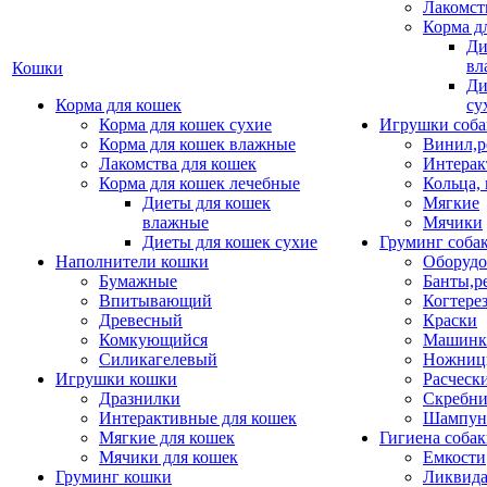
Лакомст
Корма д
Ди
вл
Кошки
Ди
Корма для кошек
су
Корма для кошек сухие
Игрушки соба
Корма для кошек влажные
Винил,р
Лакомства для кошек
Интерак
Корма для кошек лечебные
Кольца,
Диеты для кошек
Мягкие
влажные
Мячики
Диеты для кошек сухие
Груминг соба
Наполнители кошки
Оборудо
Бумажные
Банты,р
Впитывающий
Когтере
Древесный
Краски
Комкующийся
Машинки
Силикагелевый
Ножни
Игрушки кошки
Расческ
Дразнилки
Скребни
Интерактивные для кошек
Шампун
Мягкие для кошек
Гигиена соба
Мячики для кошек
Емкости
Груминг кошки
Ликвида