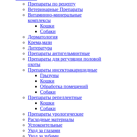
Препараты по рецепту
Ветеринарные Препараты
Витаминно-минеральные
комплексы
Кошки
Собаки
Дерматология
Крема,мази
Литература
Препараты антигельминтные
Препараты для регуляции половой
охоты
Препараты инсектоакарицидные
Грызуны
Кошки
Обработка помещений
Собаки
Препараты репеллентные
Кошки
Собаки
Препараты урологические
Расходные материалы
Успокоительные
Уход за глазами
Уход за зубами