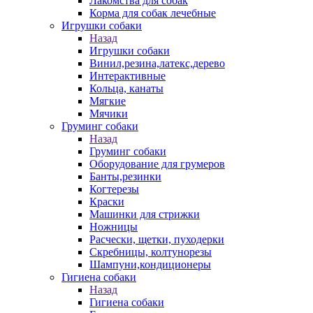
Лакомства для собак
Корма для собак лечебные
Игрушки собаки
Назад
Игрушки собаки
Винил,резина,латекс,дерево
Интерактивные
Кольца, канаты
Мягкие
Мячики
Груминг собаки
Назад
Груминг собаки
Оборудование для грумеров
Банты,резинки
Когтерезы
Краски
Машинки для стрижки
Ножницы
Расчески, щетки, пуходерки
Скребницы, колтунорезы
Шампуни,кондиционеры
Гигиена собаки
Назад
Гигиена собаки