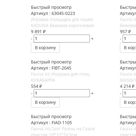
Быстрый просмотр
Быстры
Артикул : 63045-0223
Артикул
Игровая площадка для кошек
Fauna i
KADUNA бежевая коричневая
бежева
9 891
₽
957
₽
-
+
-
В корзину
В кор
Быстрый просмотр
Быстры
Артикул : FIBT-2045
Артикул
Fauna int Игрушка для птиц
Fauna i
КУКАБАРРА
60х50х
554
₽
4 214
₽
-
+
-
В корзину
В кор
Быстрый просмотр
Быстры
Артикул : FIAD-1105
Артикул
Fauna int.Грот Руины на Скале
Fauna i
пластик 19*12*10,5см
пласти