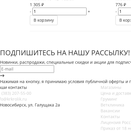
1 305
₽
776
₽
-
+
-
В корзину
В кор
ПОДПИШИТЕСЬ НА НАШУ РАССЫЛКУ!
Новинки, распродажи, специальные скидки и акции для подпис
Нажимая на кнопку, я принимаю условия публичной оферты и 
аши контакты
Магазины
 (383) 207-55-00
Цена и достав
fo@krkrolik.ru
Груминг
 Новосибирск, ул. Галущака 2а
Ветклиника
Вакансии
Контакты
Лицензия Росс
Приказ от 18 н