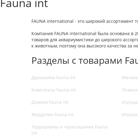
Fauna int
FAUNA international - это широкий ассортимент т
Компания FAUNA international была основана в 2
товаров для аквариумистики до широкого ассорт
к животным, поэтому она высокого качества за 
Разделы с товарами Fa
Дразнилки Fauna int
Мячики 
Комплексы Fauna int
Лежанки
Домики Fauna int
Игрушки
Жердочки Fauna int
Игрушки
Террариумы и черепашники Fauna
int