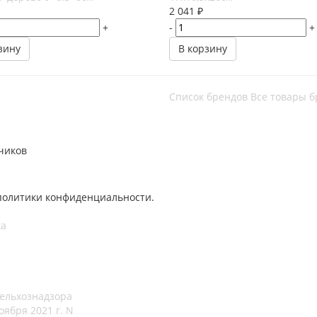
2 041
₽
+
-
+
зину
В корзину
Список брендов
Все товары б
чиков
политики конфиденциальности.
ка
ельхознадзора
оября 2021 г. N