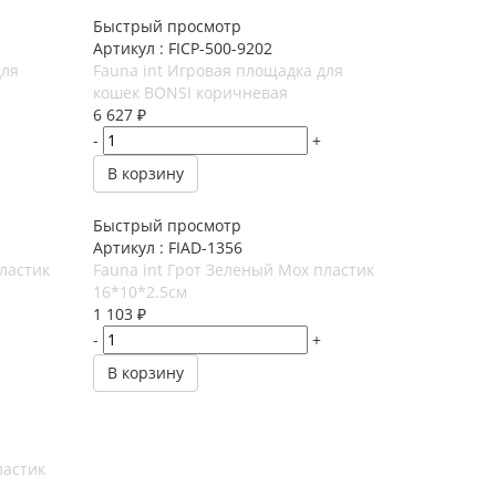
Быстрый просмотр
Артикул : FICP-500-9202
для
Fauna int Игровая площадка для
кошек BONSI коричневая
6 627
₽
-
+
В корзину
Быстрый просмотр
Артикул : FIAD-1356
пластик
Fauna int Грот Зеленый Мох пластик
16*10*2.5см
1 103
₽
-
+
В корзину
ластик