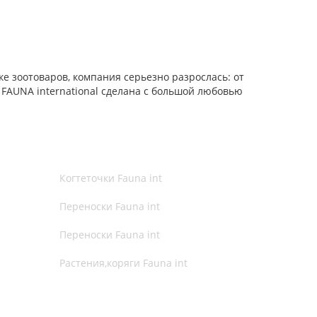
ке зоотоваров, компания серьезно разрослась: от
FAUNA international сделана с большой любовью
Когтеточки Fauna int
Переноски Fauna int
Переноски Fauna int
Растения,коряги Fauna int