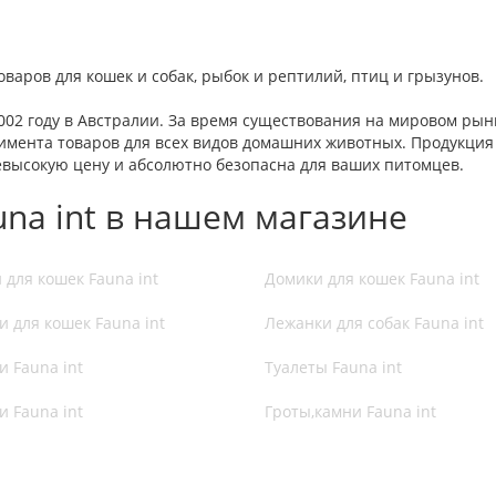
оваров для кошек и собак, рыбок и рептилий, птиц и грызунов.
002 году в Австралии. За время существования на мировом рын
имента товаров для всех видов домашних животных. Продукция 
невысокую цену и абсолютно безопасна для ваших питомцев.
una int в нашем магазине
для кошек Fauna int
Домики для кошек Fauna int
 для кошек Fauna int
Лежанки для собак Fauna int
 Fauna int
Туалеты Fauna int
 Fauna int
Гроты,камни Fauna int