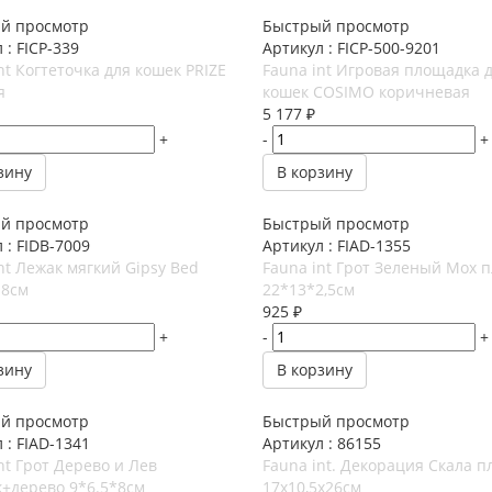
й просмотр
Быстрый просмотр
 : FICP-339
Артикул : FICP-500-9201
nt Когтеточка для кошек PRIZE
Fauna int Игровая площадка 
я
кошек COSIMO коричневая
5 177
₽
+
-
+
зину
В корзину
й просмотр
Быстрый просмотр
 : FIDB-7009
Артикул : FIAD-1355
nt Лежак мягкий Gipsy Bed
Fauna int Грот Зеленый Мох 
18см
22*13*2,5см
925
₽
+
-
+
зину
В корзину
й просмотр
Быстрый просмотр
 : FIAD-1341
Артикул : 86155
nt Грот Дерево и Лев
Fauna int. Декорация Скала п
к+дерево 9*6.5*8см
17х10,5х26см