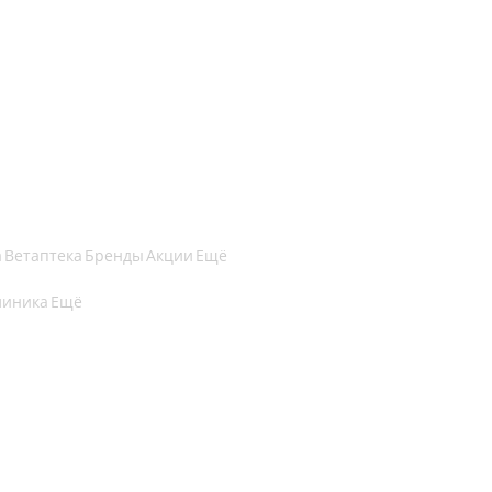
а
Ветаптека
Бренды
Акции
Ещё
линика
Ещё