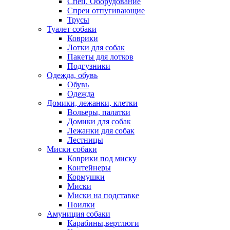
Спец. Оборудование
Спреи отпугивающие
Трусы
Туалет собаки
Коврики
Лотки для собак
Пакеты для лотков
Подгузники
Одежда, обувь
Обувь
Одежда
Домики, лежанки, клетки
Вольеры, палатки
Домики для собак
Лежанки для собак
Лестницы
Миски собаки
Коврики под миску
Контейнеры
Кормушки
Миски
Миски на подставке
Поилки
Амуниция собаки
Карабины,вертлюги