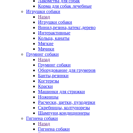
Лакомства для собак
Корма для собак лечебные
Игрушки собаки
Назад
Игрушки собаки
Винил,резина,латекс,дерево
Интерактивные
Кольца, канаты
Мягкие
Мячики
Груминг собаки
Назад
Груминг собаки
Оборудование для грумеров
Банты,резинки
Когтерезы
Краски
Машинки для стрижки
Ножницы
Расчески, щетки, пуходерки
Скребницы, колтунорезы
Шампуни,кондиционеры
Гигиена собаки
Назад
Гигиена собаки