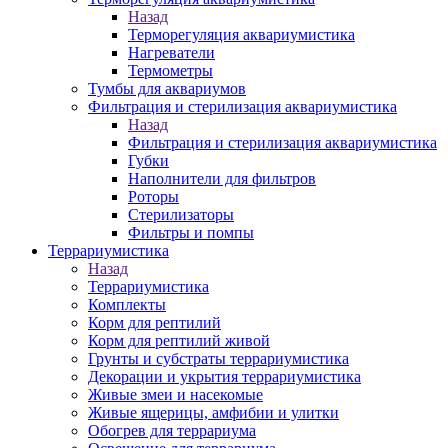
Назад
Терморегуляция аквариумистика
Нагреватели
Термометры
Тумбы для аквариумов
Фильтрация и стерилизация аквариумистика
Назад
Фильтрация и стерилизация аквариумистика
Губки
Наполнители для фильтров
Роторы
Стерилизаторы
Фильтры и помпы
Террариумистика
Назад
Террариумистика
Комплекты
Корм для рептилий
Корм для рептилий живой
Грунты и субстраты террариумистика
Декорации и укрытия террариумистика
Живые змеи и насекомые
Живые ящерицы, амфибии и улитки
Обогрев для террариума