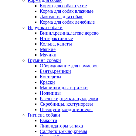
Корма для собак
Корма для собак сухие
Корма для собак влажные
Лакомства для собак
Корма для собак лечебные
Игрушки собаки
Винил,резина,латекс,дерево
Интерактивные
Кольца, канаты
Мягкие
Мячики
Груминг собаки
Оборудование для грумеров
Банты,резинки
Когтерезы
Краски
Машинки для стрижки
Ножницы
Расчески, щетки, пуходерки
Скребницы, колтунорезы
Шампуни,кондиционеры
Гигиена собаки
Емкости
Ликвидаторы запаха
Салфетки,мыло,кремы