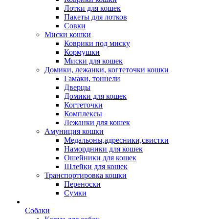
Лотки для кошек
Пакеты для лотков
Совки
Миски кошки
Коврики под миску
Кормушки
Миски для кошек
Домики, лежанки, когтеточки кошки
Гамаки, тоннели
Дверцы
Домики для кошек
Когтеточки
Комплексы
Лежанки для кошек
Амуниция кошки
Медальоны,адресники,свистки
Намордники для кошек
Ошейники для кошек
Шлейки для кошек
Транспортировка кошки
Переноски
Сумки
Собаки