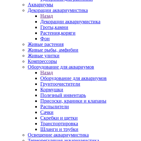
Аквариумы
Декорации аквариумистика
Назад
Декорации аквариумистика
Гроты,камни
Растения,коряги
Фон
Живые растения
Живые рыбы, амфибии
Живые улитки
Компрессоры
Оборудование для аквариумов
Назад
Оборудование для аквариумов
Грунтоочистители
Кормушки
Полезный инвентарь
Присоски, краники и клапаны
Распылители
Сачки
Скребки и щетки
Транспортировка
Шланги и трубки
Освещение аквариумистика
Терморегуляция аквариумистика