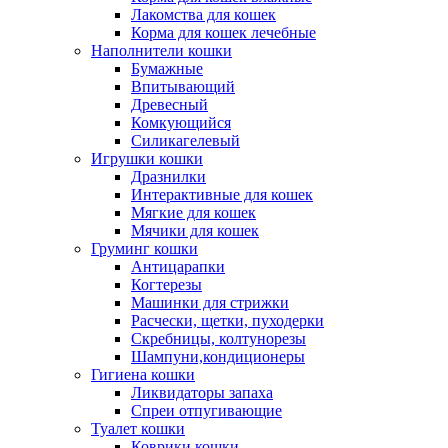
Лакомства для кошек
Корма для кошек лечебные
Наполнители кошки
Бумажные
Впитывающий
Древесный
Комкующийся
Силикагелевый
Игрушки кошки
Дразнилки
Интерактивные для кошек
Мягкие для кошек
Мячики для кошек
Груминг кошки
Антицарапки
Когтерезы
Машинки для стрижки
Расчески, щетки, пуходерки
Скребницы, колтунорезы
Шампуни,кондиционеры
Гигиена кошки
Ликвидаторы запаха
Спреи отпугивающие
Туалет кошки
Коврики кошки