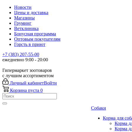
Новости
Цены и доставка
Магазины
Груминг
Ветклиника
Бонусная программа
Оптовым покупателям
Горсть в приют
+7 (383) 207-55-00
ежедневно 9:00 - 20:00
Гипермаркет зоотоваров
с лучшим ассортиментом
Личный кабинет
Войти
Корзина
пуста
0
Собаки
Корма для соб
Корма д
Корма д