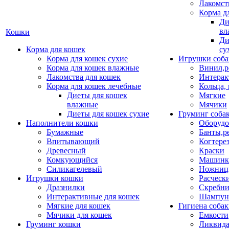
Лакомст
Корма д
Ди
вл
Кошки
Ди
Корма для кошек
су
Корма для кошек сухие
Игрушки соба
Корма для кошек влажные
Винил,р
Лакомства для кошек
Интерак
Корма для кошек лечебные
Кольца,
Диеты для кошек
Мягкие
влажные
Мячики
Диеты для кошек сухие
Груминг соба
Наполнители кошки
Оборудо
Бумажные
Банты,р
Впитывающий
Когтере
Древесный
Краски
Комкующийся
Машинки
Силикагелевый
Ножни
Игрушки кошки
Расческ
Дразнилки
Скребни
Интерактивные для кошек
Шампун
Мягкие для кошек
Гигиена соба
Мячики для кошек
Емкости
Груминг кошки
Ликвида