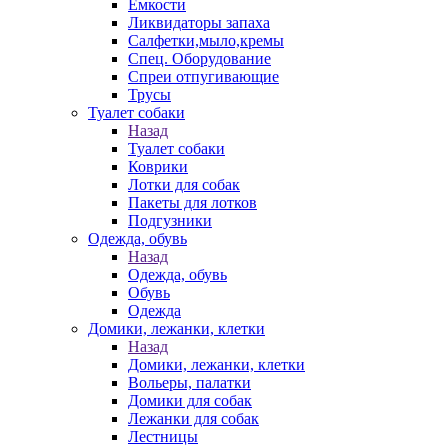
Емкости
Ликвидаторы запаха
Салфетки,мыло,кремы
Спец. Оборудование
Спреи отпугивающие
Трусы
Туалет собаки
Назад
Туалет собаки
Коврики
Лотки для собак
Пакеты для лотков
Подгузники
Одежда, обувь
Назад
Одежда, обувь
Обувь
Одежда
Домики, лежанки, клетки
Назад
Домики, лежанки, клетки
Вольеры, палатки
Домики для собак
Лежанки для собак
Лестницы