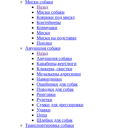
Миски собаки
Назад
Миски собаки
Коврики под миску
Контейнеры
Кормушки
Миски
Миски на подставке
Поилки
Амуниция собаки
Назад
Амуниция собаки
Карабины,вертлюги
Кликеры, свистки
Медальоны,адресники
Намордники
Ошейники для собак
Поводки для собак
Ринговки
Рулетки
Сумки для дрессировки
Удавки
Цепи
Шлейки для собак
Транспортировка собаки