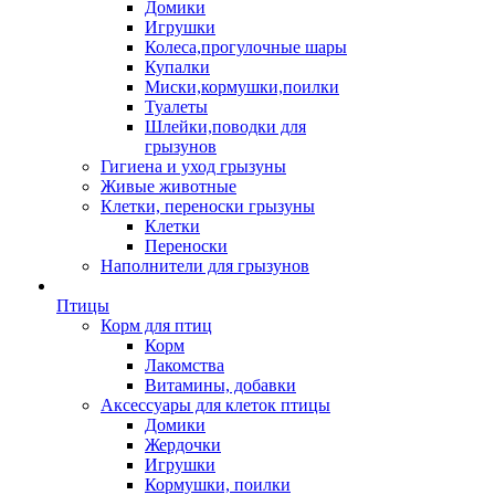
Домики
Игрушки
Колеса,прогулочные шары
Купалки
Миски,кормушки,поилки
Туалеты
Шлейки,поводки для
грызунов
Гигиена и уход грызуны
Живые животные
Клетки, переноски грызуны
Клетки
Переноски
Наполнители для грызунов
Птицы
Корм для птиц
Корм
Лакомства
Витамины, добавки
Аксессуары для клеток птицы
Домики
Жердочки
Игрушки
Кормушки, поилки