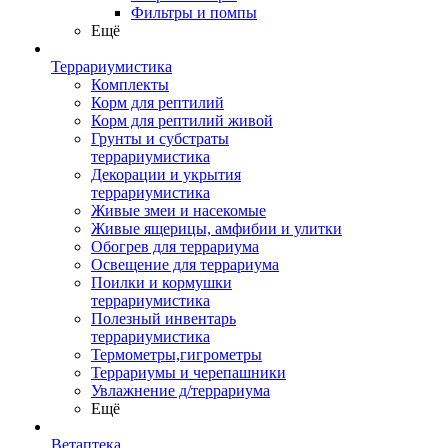
Фильтры и помпы
Ещё
Террариумистика
Комплекты
Корм для рептилий
Корм для рептилий живой
Грунты и субстраты
террариумистика
Декорации и укрытия
террариумистика
Живые змеи и насекомые
Живые ящерицы, амфибии и улитки
Обогрев для террариума
Освещение для террариума
Поилки и кормушки
террариумистика
Полезный инвентарь
террариумистика
Термометры,гигрометры
Террариумы и черепашники
Увлажнение д/террариума
Ещё
Ветаптека