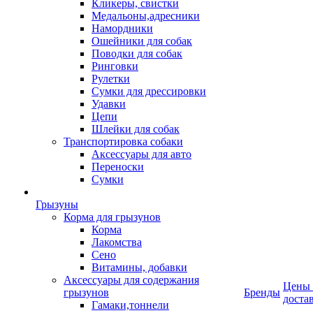
Кликеры, свистки
Медальоны,адресники
Намордники
Ошейники для собак
Поводки для собак
Ринговки
Рулетки
Сумки для дрессировки
Удавки
Цепи
Шлейки для собак
Транспортировка собаки
Аксессуары для авто
Переноски
Сумки
Грызуны
Корма для грызунов
Корма
Лакомства
Сено
Витамины, добавки
Аксессуары для содержания
Цены
грызунов
Бренды
доста
Гамаки,тоннели