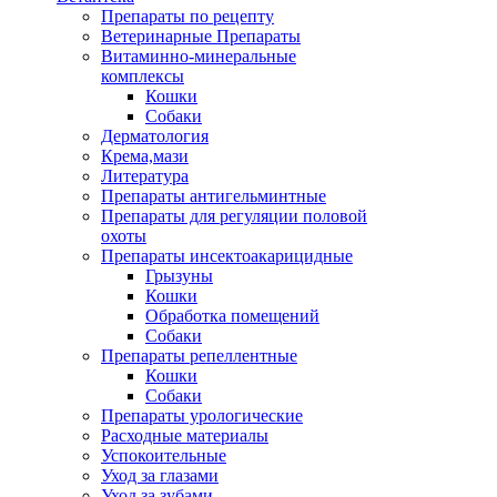
Препараты по рецепту
Ветеринарные Препараты
Витаминно-минеральные
комплексы
Кошки
Собаки
Дерматология
Крема,мази
Литература
Препараты антигельминтные
Препараты для регуляции половой
охоты
Препараты инсектоакарицидные
Грызуны
Кошки
Обработка помещений
Собаки
Препараты репеллентные
Кошки
Собаки
Препараты урологические
Расходные материалы
Успокоительные
Уход за глазами
Уход за зубами