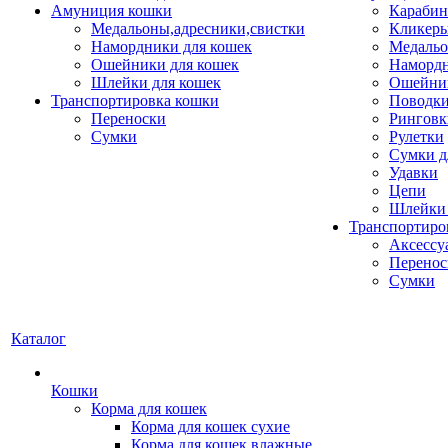
Амуниция кошки
Карабин
Медальоны,адресники,свистки
Кликеры
Намордники для кошек
Медальо
Ошейники для кошек
Наморд
Шлейки для кошек
Ошейник
Транспортировка кошки
Поводки
Переноски
Ринговк
Сумки
Рулетки
Сумки д
Удавки
Цепи
Шлейки 
Транспортиро
Аксессу
Перенос
Сумки
Каталог
Кошки
Корма для кошек
Корма для кошек сухие
Корма для кошек влажные