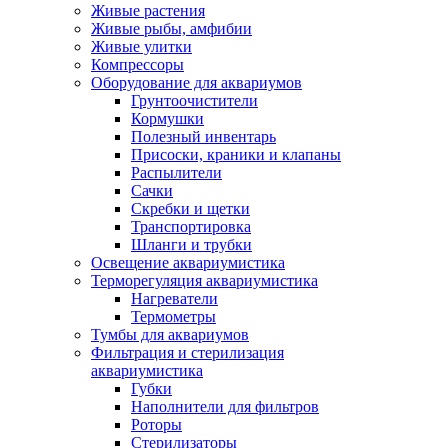
Живые растения
Живые рыбы, амфибии
Живые улитки
Компрессоры
Оборудование для аквариумов
Грунтоочистители
Кормушки
Полезный инвентарь
Присоски, краники и клапаны
Распылители
Сачки
Скребки и щетки
Транспортировка
Шланги и трубки
Освещение аквариумистика
Терморегуляция аквариумистика
Нагреватели
Термометры
Тумбы для аквариумов
Фильтрация и стерилизация
аквариумистика
Губки
Наполнители для фильтров
Роторы
Стерилизаторы