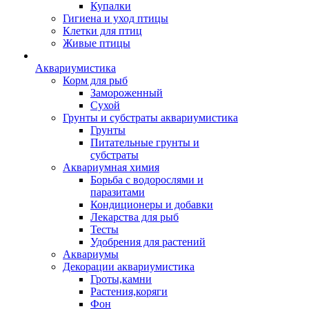
Купалки
Гигиена и уход птицы
Клетки для птиц
Живые птицы
Аквариумистика
Корм для рыб
Замороженный
Сухой
Грунты и субстраты аквариумистика
Грунты
Питательные грунты и
субстраты
Аквариумная химия
Борьба с водорослями и
паразитами
Кондиционеры и добавки
Лекарства для рыб
Тесты
Удобрения для растений
Аквариумы
Декорации аквариумистика
Гроты,камни
Растения,коряги
Фон