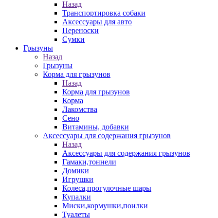
Назад
Транспортировка собаки
Аксессуары для авто
Переноски
Сумки
Грызуны
Назад
Грызуны
Корма для грызунов
Назад
Корма для грызунов
Корма
Лакомства
Сено
Витамины, добавки
Аксессуары для содержания грызунов
Назад
Аксессуары для содержания грызунов
Гамаки,тоннели
Домики
Игрушки
Колеса,прогулочные шары
Купалки
Миски,кормушки,поилки
Туалеты