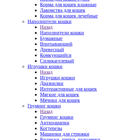
Корма для кошек влажные
Лакомства для кошек
Корма для кошек лечебные
Наполнители кошки
Назад
Наполнители кошки
Бумажные
Впитывающий
Древесный
Комкующийся
Силикагелевый
Игрушки кошки
Назад
Игрушки кошки
Дразнилки
Интерактивные для кошек
Мягкие для кошек
Мячики для кошек
Груминг кошки
Назад
Груминг кошки
Антицарапки
Когтерезы
Машинки для стрижки
Расчески, щетки, пуходерки