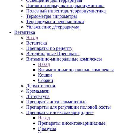
Освещение для террариума
Поилки и кормушки террариумистика
Полезный инвентарь террариумистика
Термометры,гигрометры
Террариумы и черепашники
Увлажнение д/террариума
Ветаптека
Назад
Ветаптека
Препараты по рецепту
Ветеринарные Препараты
Витаминно-минеральные комплексы
Назад
Витаминно-минеральные комплексы
Кошки
Собаки
Дерматология
Крема,мази
Литература
Препараты антигельминтные
Препараты для регуляции половой охоты
Препараты инсектоакарицидные
Назад
Препараты инсектоакарицидные
Грызуны