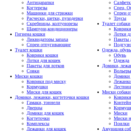
Антицарапки
Салфетк
Когтерезы
Спец. О
Машинки для стрижки
Спреи о
Расчески, щетки, пуходерки
Трусы
Скребницы, колтунорезы
Туалет собаки
Шампуни,кондиционеры
Коврик
Гигиена кошки
Лотки д
Ликвидаторы запаха
Пакеты 
Спреи отпугивающие
Подгузн
Туалет кошки
Одежда, обувь
Коврики кошки
Обувь
Лотки для кошек
Одежда
Пакеты для лотков
Домики, лежа
Совки
Вольеры
Миски кошки
Домики 
Коврики под миску
Лежанки
Кормушки
Лестни
Миски для кошек
Миски собаки
Домики, лежанки, когтеточки кошки
Коврики
Гамаки, тоннели
Контей
Дверцы
Кормуш
Домики для кошек
Миски
Когтеточки
Миски н
Комплексы
Поилки
Лежанки для кошек
Амуниция со