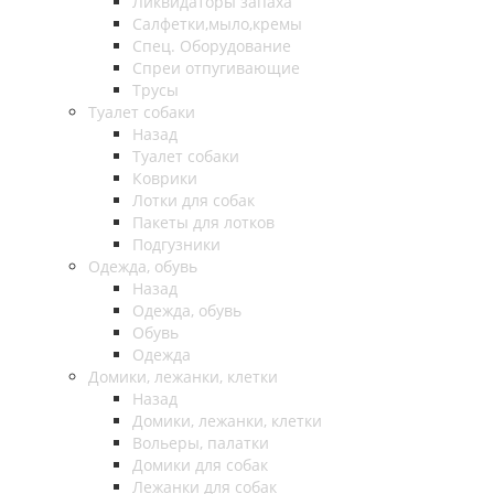
Ликвидаторы запаха
Салфетки,мыло,кремы
Спец. Оборудование
Спреи отпугивающие
Трусы
Туалет собаки
Назад
Туалет собаки
Коврики
Лотки для собак
Пакеты для лотков
Подгузники
Одежда, обувь
Назад
Одежда, обувь
Обувь
Одежда
Домики, лежанки, клетки
Назад
Домики, лежанки, клетки
Вольеры, палатки
Домики для собак
Лежанки для собак