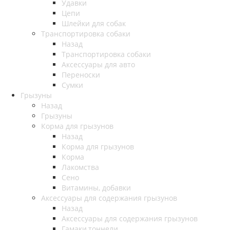
Удавки
Цепи
Шлейки для собак
Транспортировка собаки
Назад
Транспортировка собаки
Аксессуары для авто
Переноски
Сумки
Грызуны
Назад
Грызуны
Корма для грызунов
Назад
Корма для грызунов
Корма
Лакомства
Сено
Витамины, добавки
Аксессуары для содержания грызунов
Назад
Аксессуары для содержания грызунов
Гамаки,тоннели