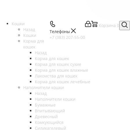
Кошки
Корзина
0
Назад
Телефоны
Кошки
+7 (383) 207-55-00
Корма для
кошек
Назад
Корма для кошек
Корма для кошек сухие
Корма для кошек влажные
Лакомства для кошек
Корма для кошек лечебные
Наполнители кошки
Назад
Наполнители кошки
Бумажные
Впитывающий
Древесный
Комкующийся
Силикагелевый