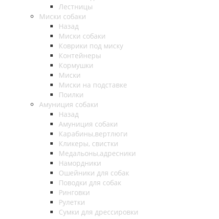
Лестницы
Миски собаки
Назад
Миски собаки
Коврики под миску
Контейнеры
Кормушки
Миски
Миски на подставке
Поилки
Амуниция собаки
Назад
Амуниция собаки
Карабины,вертлюги
Кликеры, свистки
Медальоны,адресники
Намордники
Ошейники для собак
Поводки для собак
Ринговки
Рулетки
Сумки для дрессировки