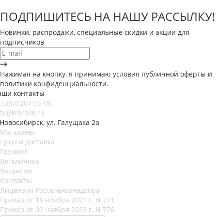
ПОДПИШИТЕСЬ НА НАШУ РАССЫЛКУ!
Новинки, распродажи, специальные скидки и акции для
подписчиков
Нажимая на кнопку, я принимаю условия публичной оферты и
политики конфиденциальности.
аши контакты
 (383) 207-55-00
fo@krkrolik.ru
 Новосибирск, ул. Галущака 2а
Магазины
Цена и доставка
Груминг
Ветклиника
Вакансии
Контакты
Лицензия Россельхознадзора
Приказ от 18 ноября 2021 г. N 771
Приказ от 02 ноября 2022 г. N 776