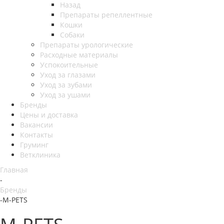
Назад
Препараты репеллентные
Кошки
Собаки
Препараты урологические
Расходные материалы
Успокоительные
Уход за глазами
Уход за зубами
Уход за ушами
Бренды
Цены и доставка
Вакансии
Контакты
Груминг
Ветклиника
Главная
-
Бренды
-
M-PETS