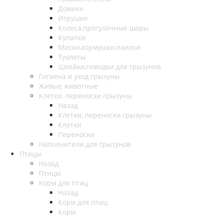
Домики
Игрушки
Колеса,прогулочные шары
Купалки
Миски,кормушки,поилки
Туалеты
Шлейки,поводки для грызунов
Гигиена и уход грызуны
Живые животные
Клетки, переноски грызуны
Назад
Клетки, переноски грызуны
Клетки
Переноски
Наполнители для грызунов
Птицы
Назад
Птицы
Корм для птиц
Назад
Корм для птиц
Корм