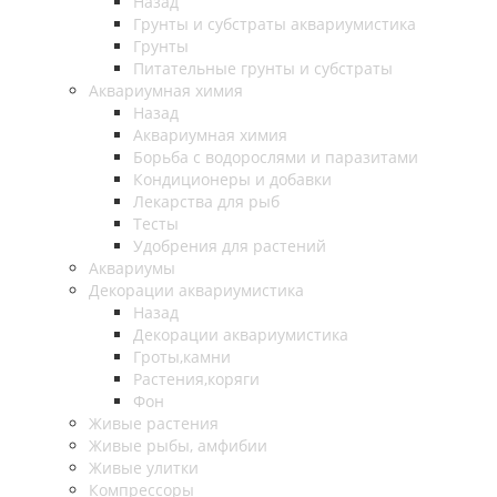
Назад
Грунты и субстраты аквариумистика
Грунты
Питательные грунты и субстраты
Аквариумная химия
Назад
Аквариумная химия
Борьба с водорослями и паразитами
Кондиционеры и добавки
Лекарства для рыб
Тесты
Удобрения для растений
Аквариумы
Декорации аквариумистика
Назад
Декорации аквариумистика
Гроты,камни
Растения,коряги
Фон
Живые растения
Живые рыбы, амфибии
Живые улитки
Компрессоры