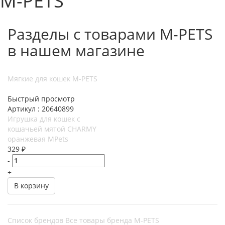
M-PETS
Разделы с товарами M-PETS
в нашем магазине
Мягкие для кошек M-PETS
Быстрый просмотр
Артикул : 20640899
Игрушка для кошек с
кошачьей мятой CHARMY
оранжевая MPets
329
₽
-
+
В корзину
Список брендов
Все товары бренда M-PETS