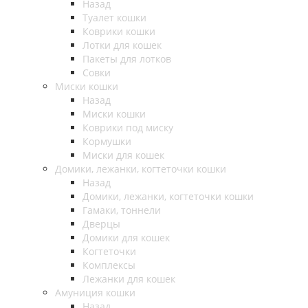
Назад
Туалет кошки
Коврики кошки
Лотки для кошек
Пакеты для лотков
Совки
Миски кошки
Назад
Миски кошки
Коврики под миску
Кормушки
Миски для кошек
Домики, лежанки, когтеточки кошки
Назад
Домики, лежанки, когтеточки кошки
Гамаки, тоннели
Дверцы
Домики для кошек
Когтеточки
Комплексы
Лежанки для кошек
Амуниция кошки
Назад