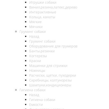
Игрушки собаки
Винил,резина,латекс,дерево
Интерактивные
Кольца, канаты
Мягкие
Мячики
Груминг собаки
Назад
Груминг собаки
Оборудование для грумеров
Банты,резинки
Когтерезы
Краски
Машинки для стрижки
Ножницы
Расчески, щетки, пуходерки
Скребницы, колтунорезы
Шампуни,кондиционеры
Гигиена собаки
Назад
Гигиена собаки
Емкости