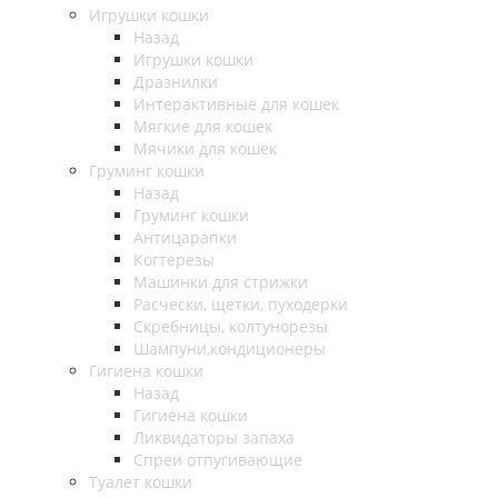
Игрушки кошки
Назад
Игрушки кошки
Дразнилки
Интерактивные для кошек
Мягкие для кошек
Мячики для кошек
Груминг кошки
Назад
Груминг кошки
Антицарапки
Когтерезы
Машинки для стрижки
Расчески, щетки, пуходерки
Скребницы, колтунорезы
Шампуни,кондиционеры
Гигиена кошки
Назад
Гигиена кошки
Ликвидаторы запаха
Спреи отпугивающие
Туалет кошки