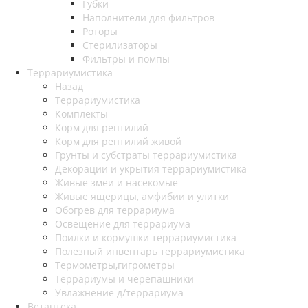
Губки
Наполнители для фильтров
Роторы
Стерилизаторы
Фильтры и помпы
Террариумистика
Назад
Террариумистика
Комплекты
Корм для рептилий
Корм для рептилий живой
Грунты и субстраты террариумистика
Декорации и укрытия террариумистика
Живые змеи и насекомые
Живые ящерицы, амфибии и улитки
Обогрев для террариума
Освещение для террариума
Поилки и кормушки террариумистика
Полезный инвентарь террариумистика
Термометры,гигрометры
Террариумы и черепашники
Увлажнение д/террариума
Ветаптека