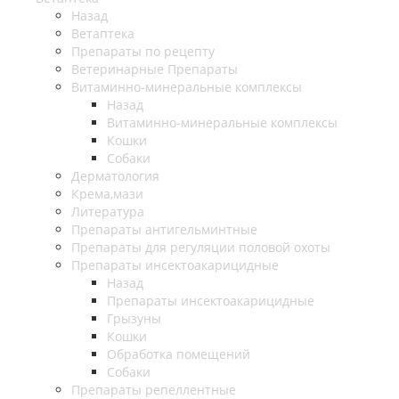
Назад
Ветаптека
Препараты по рецепту
Ветеринарные Препараты
Витаминно-минеральные комплексы
Назад
Витаминно-минеральные комплексы
Кошки
Собаки
Дерматология
Крема,мази
Литература
Препараты антигельминтные
Препараты для регуляции половой охоты
Препараты инсектоакарицидные
Назад
Препараты инсектоакарицидные
Грызуны
Кошки
Обработка помещений
Собаки
Препараты репеллентные