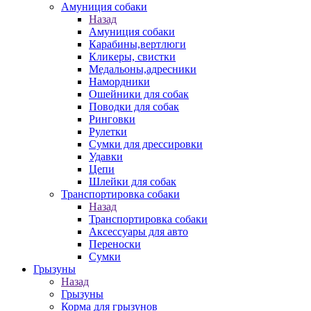
Амуниция собаки
Назад
Амуниция собаки
Карабины,вертлюги
Кликеры, свистки
Медальоны,адресники
Намордники
Ошейники для собак
Поводки для собак
Ринговки
Рулетки
Сумки для дрессировки
Удавки
Цепи
Шлейки для собак
Транспортировка собаки
Назад
Транспортировка собаки
Аксессуары для авто
Переноски
Сумки
Грызуны
Назад
Грызуны
Корма для грызунов