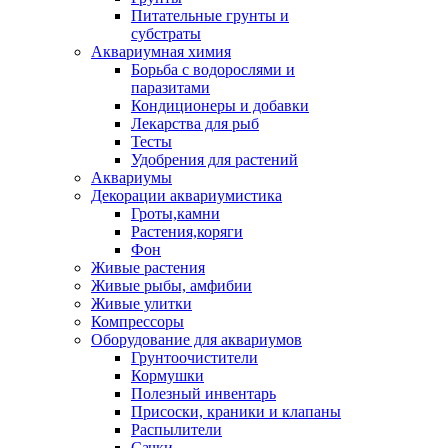
Питательные грунты и
субстраты
Аквариумная химия
Борьба с водорослями и
паразитами
Кондиционеры и добавки
Лекарства для рыб
Тесты
Удобрения для растений
Аквариумы
Декорации аквариумистика
Гроты,камни
Растения,коряги
Фон
Живые растения
Живые рыбы, амфибии
Живые улитки
Компрессоры
Оборудование для аквариумов
Грунтоочистители
Кормушки
Полезный инвентарь
Присоски, краники и клапаны
Распылители
Сачки