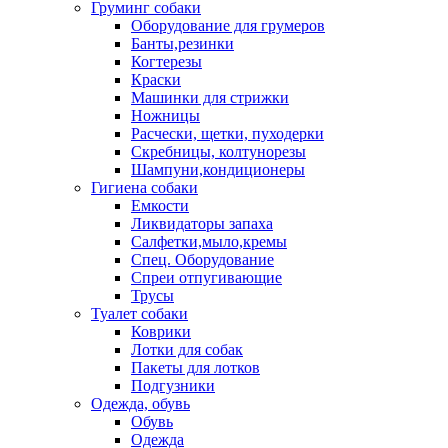
Груминг собаки
Оборудование для грумеров
Банты,резинки
Когтерезы
Краски
Машинки для стрижки
Ножницы
Расчески, щетки, пуходерки
Скребницы, колтунорезы
Шампуни,кондиционеры
Гигиена собаки
Емкости
Ликвидаторы запаха
Салфетки,мыло,кремы
Спец. Оборудование
Спреи отпугивающие
Трусы
Туалет собаки
Коврики
Лотки для собак
Пакеты для лотков
Подгузники
Одежда, обувь
Обувь
Одежда