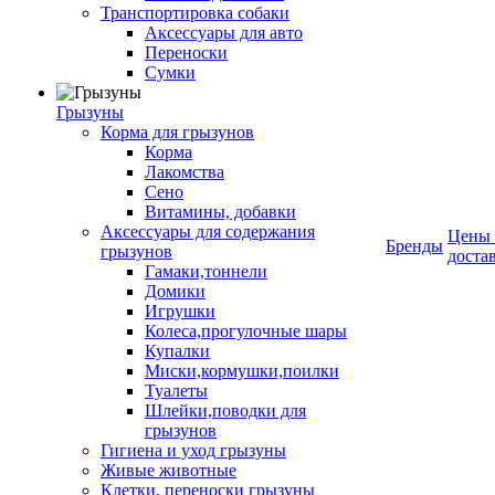
Транспортировка собаки
Аксессуары для авто
Переноски
Сумки
Грызуны
Корма для грызунов
Корма
Лакомства
Сено
Витамины, добавки
Аксессуары для содержания
Цены
Бренды
грызунов
доста
Гамаки,тоннели
Домики
Игрушки
Колеса,прогулочные шары
Купалки
Миски,кормушки,поилки
Туалеты
Шлейки,поводки для
грызунов
Гигиена и уход грызуны
Живые животные
Клетки, переноски грызуны