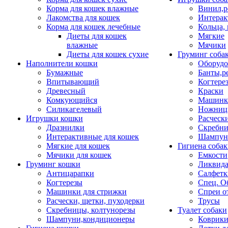
Корма для кошек влажные
Винил,р
Лакомства для кошек
Интерак
Корма для кошек лечебные
Кольца,
Диеты для кошек
Мягкие
влажные
Мячики
Диеты для кошек сухие
Груминг соба
Наполнители кошки
Оборудо
Бумажные
Банты,р
Впитывающий
Когтере
Древесный
Краски
Комкующийся
Машинки
Силикагелевый
Ножни
Игрушки кошки
Расческ
Дразнилки
Скребни
Интерактивные для кошек
Шампун
Мягкие для кошек
Гигиена соба
Мячики для кошек
Емкости
Груминг кошки
Ликвида
Антицарапки
Салфетк
Когтерезы
Спец. О
Машинки для стрижки
Спреи о
Расчески, щетки, пуходерки
Трусы
Скребницы, колтунорезы
Туалет собаки
Шампуни,кондиционеры
Коврик