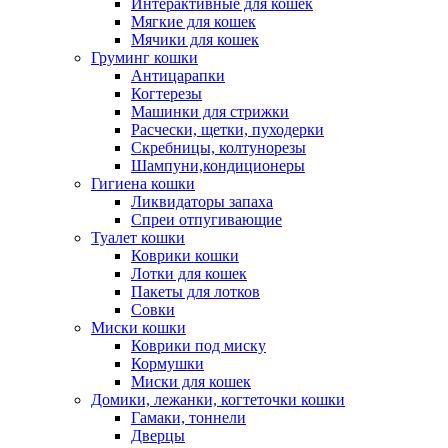
Интерактивные для кошек
Мягкие для кошек
Мячики для кошек
Груминг кошки
Антицарапки
Когтерезы
Машинки для стрижки
Расчески, щетки, пуходерки
Скребницы, колтунорезы
Шампуни,кондиционеры
Гигиена кошки
Ликвидаторы запаха
Спреи отпугивающие
Туалет кошки
Коврики кошки
Лотки для кошек
Пакеты для лотков
Совки
Миски кошки
Коврики под миску
Кормушки
Миски для кошек
Домики, лежанки, когтеточки кошки
Гамаки, тоннели
Дверцы