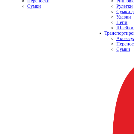
Переноски
Ринговк
Сумки
Рулетки
Сумки д
Удавки
Цепи
Шлейки 
Транспортиро
Аксессу
Перенос
Сумки