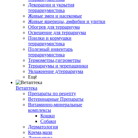
Декорации и укрытия
террариумистика
Живые змеи и насекомые
Живые ящерицы, амфибии и улитки
Обогрев для террариума
Освещение для террариума
Поилки и кормушки
террариумистика
Полезный инвентарь
террариумистика
Термометры,гигрометры
Террариумы и черепашники
Увлажнение д/террариума
Ещё
Ветаптека
Препараты по рецепту
Ветеринарные Препараты
Витаминно-минеральные
комплексы
Кошки
Собаки
Дерматология
Крема,мази
Литература