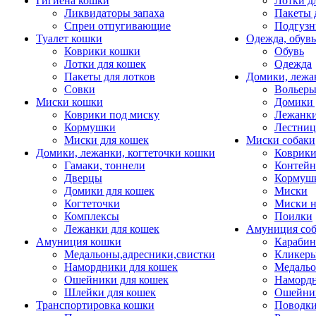
Гигиена кошки
Лотки д
Ликвидаторы запаха
Пакеты 
Спреи отпугивающие
Подгузн
Туалет кошки
Одежда, обувь
Коврики кошки
Обувь
Лотки для кошек
Одежда
Пакеты для лотков
Домики, лежа
Совки
Вольеры
Миски кошки
Домики 
Коврики под миску
Лежанки
Кормушки
Лестни
Миски для кошек
Миски собаки
Домики, лежанки, когтеточки кошки
Коврики
Гамаки, тоннели
Контей
Дверцы
Кормуш
Домики для кошек
Миски
Когтеточки
Миски н
Комплексы
Поилки
Лежанки для кошек
Амуниция со
Амуниция кошки
Карабин
Медальоны,адресники,свистки
Кликеры
Намордники для кошек
Медальо
Ошейники для кошек
Наморд
Шлейки для кошек
Ошейник
Транспортировка кошки
Поводки