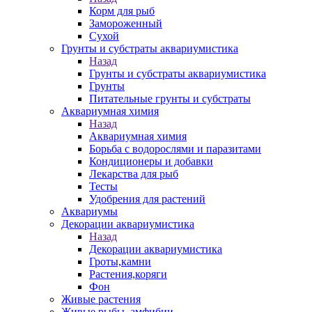
Корм для рыб
Замороженный
Сухой
Грунты и субстраты аквариумистика
Назад
Грунты и субстраты аквариумистика
Грунты
Питательные грунты и субстраты
Аквариумная химия
Назад
Аквариумная химия
Борьба с водорослями и паразитами
Кондиционеры и добавки
Лекарства для рыб
Тесты
Удобрения для растений
Аквариумы
Декорации аквариумистика
Назад
Декорации аквариумистика
Гроты,камни
Растения,коряги
Фон
Живые растения
Живые рыбы, амфибии