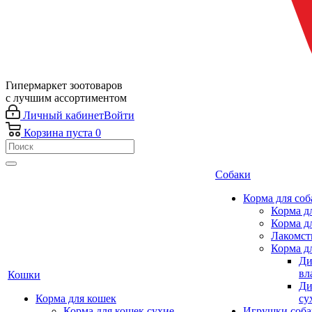
Гипермаркет зоотоваров
с лучшим ассортиментом
Личный кабинет
Войти
Корзина
пуста
0
Собаки
Корма для соб
Корма д
Корма д
Лакомст
Корма д
Ди
вл
Кошки
Ди
Корма для кошек
су
Корма для кошек сухие
Игрушки соба