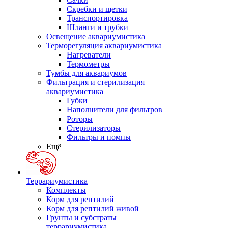
Скребки и щетки
Транспортировка
Шланги и трубки
Освещение аквариумистика
Терморегуляция аквариумистика
Нагреватели
Термометры
Тумбы для аквариумов
Фильтрация и стерилизация
аквариумистика
Губки
Наполнители для фильтров
Роторы
Стерилизаторы
Фильтры и помпы
Ещё
Террариумистика
Комплекты
Корм для рептилий
Корм для рептилий живой
Грунты и субстраты
террариумистика