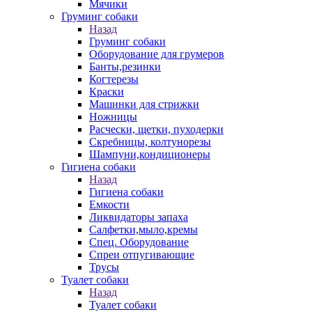
Мячики
Груминг собаки
Назад
Груминг собаки
Оборудование для грумеров
Банты,резинки
Когтерезы
Краски
Машинки для стрижки
Ножницы
Расчески, щетки, пуходерки
Скребницы, колтунорезы
Шампуни,кондиционеры
Гигиена собаки
Назад
Гигиена собаки
Емкости
Ликвидаторы запаха
Салфетки,мыло,кремы
Спец. Оборудование
Спреи отпугивающие
Трусы
Туалет собаки
Назад
Туалет собаки