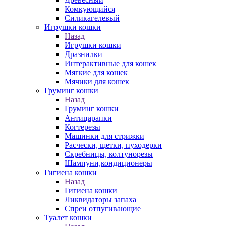
Комкующийся
Силикагелевый
Игрушки кошки
Назад
Игрушки кошки
Дразнилки
Интерактивные для кошек
Мягкие для кошек
Мячики для кошек
Груминг кошки
Назад
Груминг кошки
Антицарапки
Когтерезы
Машинки для стрижки
Расчески, щетки, пуходерки
Скребницы, колтунорезы
Шампуни,кондиционеры
Гигиена кошки
Назад
Гигиена кошки
Ликвидаторы запаха
Спреи отпугивающие
Туалет кошки