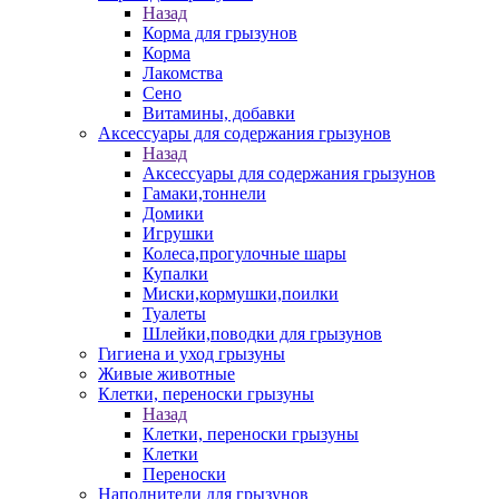
Назад
Корма для грызунов
Корма
Лакомства
Сено
Витамины, добавки
Аксессуары для содержания грызунов
Назад
Аксессуары для содержания грызунов
Гамаки,тоннели
Домики
Игрушки
Колеса,прогулочные шары
Купалки
Миски,кормушки,поилки
Туалеты
Шлейки,поводки для грызунов
Гигиена и уход грызуны
Живые животные
Клетки, переноски грызуны
Назад
Клетки, переноски грызуны
Клетки
Переноски
Наполнители для грызунов