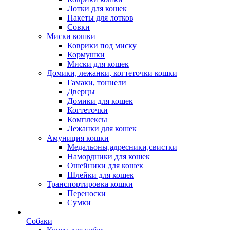
Лотки для кошек
Пакеты для лотков
Совки
Миски кошки
Коврики под миску
Кормушки
Миски для кошек
Домики, лежанки, когтеточки кошки
Гамаки, тоннели
Дверцы
Домики для кошек
Когтеточки
Комплексы
Лежанки для кошек
Амуниция кошки
Медальоны,адресники,свистки
Намордники для кошек
Ошейники для кошек
Шлейки для кошек
Транспортировка кошки
Переноски
Сумки
Собаки