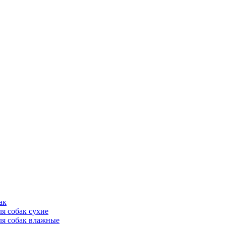
ак
ля собак сухие
ля собак влажные