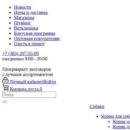
Новости
Цены и доставка
Магазины
Груминг
Ветклиника
Бонусная программа
Оптовым покупателям
Горсть в приют
+7 (383) 207-55-00
ежедневно 9:00 - 20:00
Гипермаркет зоотоваров
с лучшим ассортиментом
Личный кабинет
Войти
Корзина
пуста
0
Собаки
Корма для соб
Корма д
Корма д