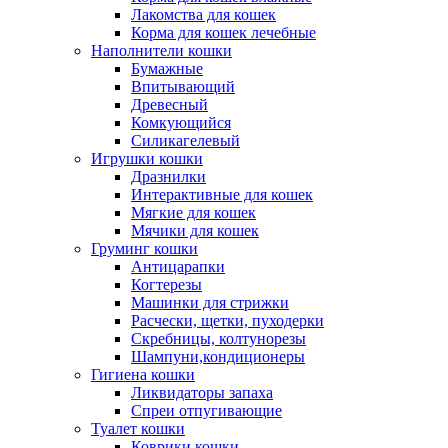
Лакомства для кошек
Корма для кошек лечебные
Наполнители кошки
Бумажные
Впитывающий
Древесный
Комкующийся
Силикагелевый
Игрушки кошки
Дразнилки
Интерактивные для кошек
Мягкие для кошек
Мячики для кошек
Груминг кошки
Антицарапки
Когтерезы
Машинки для стрижки
Расчески, щетки, пуходерки
Скребницы, колтунорезы
Шампуни,кондиционеры
Гигиена кошки
Ликвидаторы запаха
Спреи отпугивающие
Туалет кошки
Коврики кошки