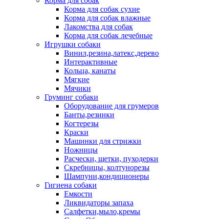
Корма для собак
Корма для собак сухие
Корма для собак влажные
Лакомства для собак
Корма для собак лечебные
Игрушки собаки
Винил,резина,латекс,дерево
Интерактивные
Кольца, канаты
Мягкие
Мячики
Груминг собаки
Оборудование для грумеров
Банты,резинки
Когтерезы
Краски
Машинки для стрижки
Ножницы
Расчески, щетки, пуходерки
Скребницы, колтунорезы
Шампуни,кондиционеры
Гигиена собаки
Емкости
Ликвидаторы запаха
Салфетки,мыло,кремы