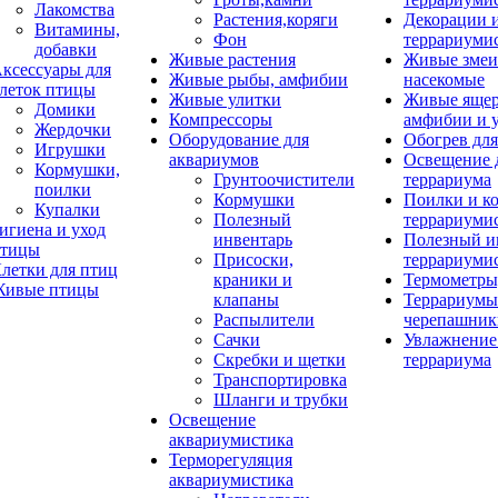
Лакомства
Растения,коряги
Декорации 
Витамины,
Фон
террариуми
добавки
Живые растения
Живые змеи
ксессуары для
Живые рыбы, амфибии
насекомые
леток птицы
Живые улитки
Живые яще
Домики
Компрессоры
амфибии и 
Жердочки
Оборудование для
Обогрев для
Игрушки
аквариумов
Освещение 
Кормушки,
Грунтоочистители
террариума
поилки
Кормушки
Поилки и к
Купалки
Полезный
террариуми
игиена и уход
инвентарь
Полезный и
тицы
Присоски,
террариуми
летки для птиц
краники и
Термометры
ивые птицы
клапаны
Террариумы
Распылители
черепашник
Сачки
Увлажнение 
Скребки и щетки
террариума
Транспортировка
Шланги и трубки
Освещение
аквариумистика
Терморегуляция
аквариумистика