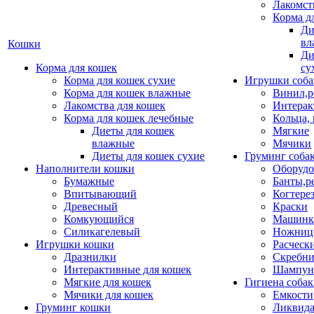
Лакомст
Корма д
Ди
вл
Кошки
Ди
Корма для кошек
су
Корма для кошек сухие
Игрушки соба
Корма для кошек влажные
Винил,р
Лакомства для кошек
Интерак
Корма для кошек лечебные
Кольца,
Диеты для кошек
Мягкие
влажные
Мячики
Диеты для кошек сухие
Груминг соба
Наполнители кошки
Оборудо
Бумажные
Банты,р
Впитывающий
Когтере
Древесный
Краски
Комкующийся
Машинки
Силикагелевый
Ножни
Игрушки кошки
Расческ
Дразнилки
Скребни
Интерактивные для кошек
Шампун
Мягкие для кошек
Гигиена соба
Мячики для кошек
Емкости
Груминг кошки
Ликвида