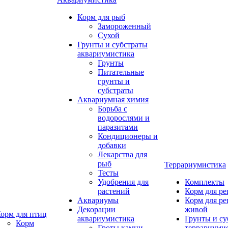
Корм для рыб
Замороженный
Сухой
Грунты и субстраты
аквариумистика
Грунты
Питательные
грунты и
субстраты
Аквариумная химия
Борьба с
водорослями и
паразитами
Кондиционеры и
добавки
Лекарства для
рыб
Террариумистика
Тесты
Удобрения для
Комплекты
растений
Корм для р
Аквариумы
Корм для р
Декорации
живой
орм для птиц
аквариумистика
Грунты и су
Корм
Гроты,камни
террариуми