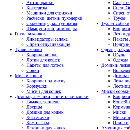
Антицарапки
Салфетк
Когтерезы
Спец. О
Машинки для стрижки
Спреи о
Расчески, щетки, пуходерки
Трусы
Скребницы, колтунорезы
Туалет собаки
Шампуни,кондиционеры
Коврик
Гигиена кошки
Лотки д
Ликвидаторы запаха
Пакеты 
Спреи отпугивающие
Подгузн
Туалет кошки
Одежда, обувь
Коврики кошки
Обувь
Лотки для кошек
Одежда
Пакеты для лотков
Домики, лежа
Совки
Вольеры
Миски кошки
Домики 
Коврики под миску
Лежанки
Кормушки
Лестни
Миски для кошек
Миски собаки
Домики, лежанки, когтеточки кошки
Коврики
Гамаки, тоннели
Контей
Дверцы
Кормуш
Домики для кошек
Миски
Когтеточки
Миски н
Комплексы
Поилки
Лежанки для кошек
Амуниция со