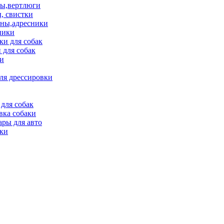
ы,вертлюги
, свистки
ны,адресники
ники
и для собак
 для собак
и
ля дрессировки
для собак
вка собаки
ары для авто
ки