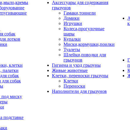
и,мыло,кремы
Аксессуары для содержания
борудование
грызунов
тпугивающие
Гамаки,тоннели
Домики
А
Игрушки
к
и
Колеса,прогулочные
ля собак
шары
для лотков
Купалки
ики
Миски,кормушки,поилки
Туалеты
Шлейки,поводки для
грызунов
Г
нки, клетки
Гигиена и уход грызуны
п
, палатки
Живые животные
К
для собак
Клетки, переноски грызуны
Ж
 для собак
Клетки
цы
Переноски
Наполнители для грызунов
 под миску
неры
ки
а подставке
баки