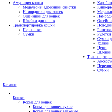
Амуниция кошки
Карабин
Медальоны,адресники,свистки
Кликеры
Намордники для кошек
Медальо
Ошейники для кошек
Наморд
Шлейки для кошек
Ошейник
Транспортировка кошки
Поводки
Переноски
Ринговк
Сумки
Рулетки
Сумки д
Удавки
Цепи
Шлейки 
Транспортиро
Аксессу
Перенос
Сумки
Каталог
Кошки
Корма для кошек
Корма для кошек сухие
Корма для кошек влажные