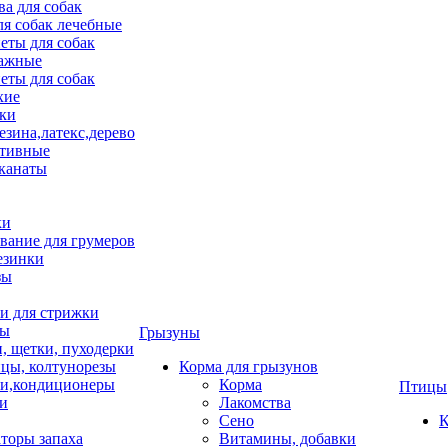
ва для собак
ля собак лечебные
еты для собак
ажные
еты для собак
хие
ки
езина,латекс,дерево
тивные
 канаты
ки
вание для грумеров
езинки
зы
 для стрижки
цы
Грызуны
и, щетки, пуходерки
цы, колтунорезы
Корма для грызунов
и,кондиционеры
Корма
Птицы
ки
Лакомства
Сено
К
торы запаха
Витамины, добавки