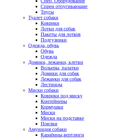
Спец. Оборудование
Спреи отпугивающие
Трусы
Туалет собаки
Коврики
Лотки для собак
Пакеты для лотков
Подгузники
Одежда, обувь
Обувь
Одежда
Домики, лежанки, клетки
Вольеры, палатки
Домики для собак
Лежанки для собак
Лестницы
Миски собаки
Коврики под миску
Контейнеры
Кормушки
Миски
Миски на подставке
Поилки
Амуниция собаки
Карабины,вертлюги