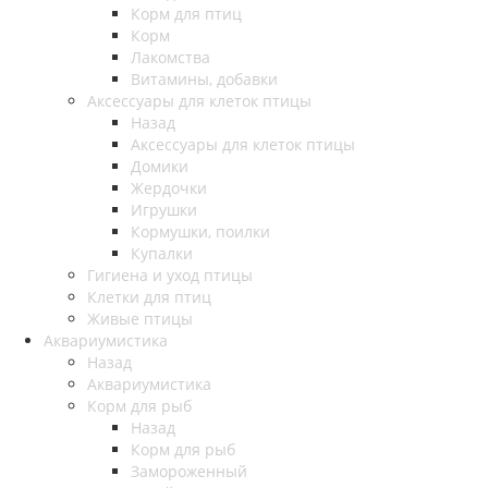
Корм для птиц
Корм
Лакомства
Витамины, добавки
Аксессуары для клеток птицы
Назад
Аксессуары для клеток птицы
Домики
Жердочки
Игрушки
Кормушки, поилки
Купалки
Гигиена и уход птицы
Клетки для птиц
Живые птицы
Аквариумистика
Назад
Аквариумистика
Корм для рыб
Назад
Корм для рыб
Замороженный