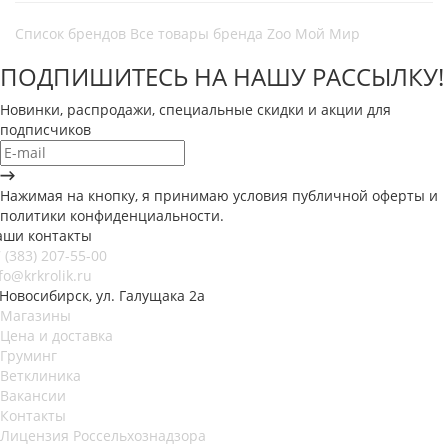
Список брендов
Все товары бренда Zoo Мой Мир
ПОДПИШИТЕСЬ НА НАШУ РАССЫЛКУ!
Новинки, распродажи, специальные скидки и акции для
подписчиков
Нажимая на кнопку, я принимаю условия публичной оферты и
политики конфиденциальности.
аши контакты
 (383) 207-55-00
fo@krkrolik.ru
 Новосибирск, ул. Галущака 2а
Магазины
Цена и доставка
Груминг
Ветклиника
Вакансии
Контакты
Лицензия Россельхознадзора