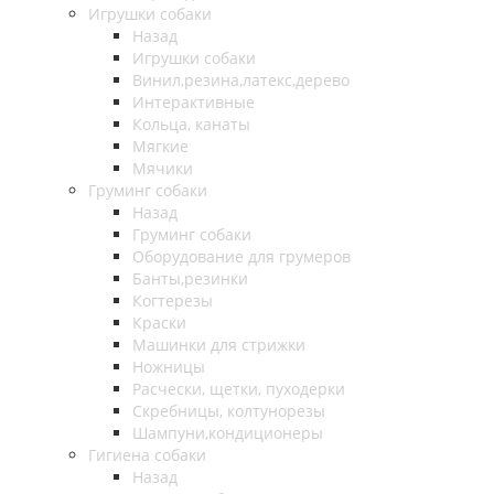
Игрушки собаки
Назад
Игрушки собаки
Винил,резина,латекс,дерево
Интерактивные
Кольца, канаты
Мягкие
Мячики
Груминг собаки
Назад
Груминг собаки
Оборудование для грумеров
Банты,резинки
Когтерезы
Краски
Машинки для стрижки
Ножницы
Расчески, щетки, пуходерки
Скребницы, колтунорезы
Шампуни,кондиционеры
Гигиена собаки
Назад