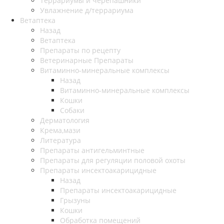
Террариумы и черепашники
Увлажнение д/террариума
Ветаптека
Назад
Ветаптека
Препараты по рецепту
Ветеринарные Препараты
Витаминно-минеральные комплексы
Назад
Витаминно-минеральные комплексы
Кошки
Собаки
Дерматология
Крема,мази
Литература
Препараты антигельминтные
Препараты для регуляции половой охоты
Препараты инсектоакарицидные
Назад
Препараты инсектоакарицидные
Грызуны
Кошки
Обработка помещений