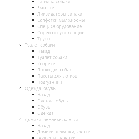
Гигиена собаки
Емкости
Ликвидаторы запаха
Салфетки,мыло,кремы
Спец. Оборудование
Спреи отпугивающие
Трусы
Туалет собаки
Назад
Туалет собаки
Коврики
Лотки для собак
Пакеты для лотков
Подгузники
Одежда, обувь
Назад
Одежда, обувь
Обувь
Одежда
Домики, лежанки, клетки
Назад
Домики, лежанки, клетки
Вольеры, палатки