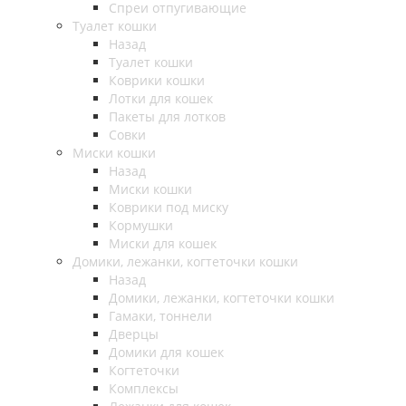
Спреи отпугивающие
Туалет кошки
Назад
Туалет кошки
Коврики кошки
Лотки для кошек
Пакеты для лотков
Совки
Миски кошки
Назад
Миски кошки
Коврики под миску
Кормушки
Миски для кошек
Домики, лежанки, когтеточки кошки
Назад
Домики, лежанки, когтеточки кошки
Гамаки, тоннели
Дверцы
Домики для кошек
Когтеточки
Комплексы