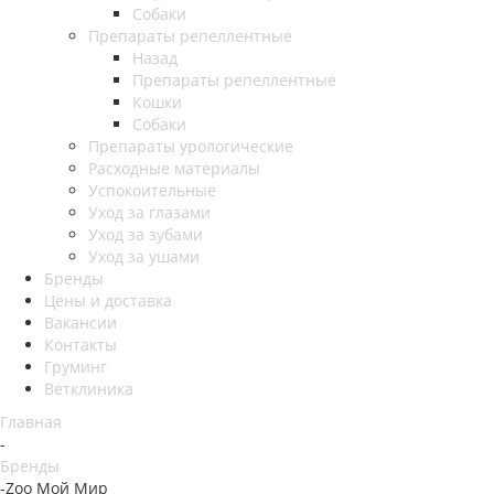
Собаки
Препараты репеллентные
Назад
Препараты репеллентные
Кошки
Собаки
Препараты урологические
Расходные материалы
Успокоительные
Уход за глазами
Уход за зубами
Уход за ушами
Бренды
Цены и доставка
Вакансии
Контакты
Груминг
Ветклиника
Главная
-
Бренды
-
Zoo Мой Мир