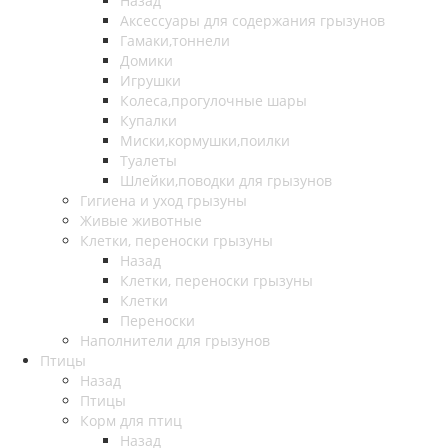
Назад
Аксессуары для содержания грызунов
Гамаки,тоннели
Домики
Игрушки
Колеса,прогулочные шары
Купалки
Миски,кормушки,поилки
Туалеты
Шлейки,поводки для грызунов
Гигиена и уход грызуны
Живые животные
Клетки, переноски грызуны
Назад
Клетки, переноски грызуны
Клетки
Переноски
Наполнители для грызунов
Птицы
Назад
Птицы
Корм для птиц
Назад