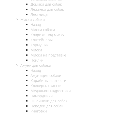
Домики для собак
Лежанки для собак
Лестницы
Миски собаки
Назад
Миски собаки
Коврики под миску
Контейнеры
Кормушки
Миски
Миски на подставке
Поилки
Амуниция собаки
Назад
Амуниция собаки
Карабины,вертлюги
Кликеры, свистки
Медальоны,адресники
Намордники
Ошейники для собак
Поводки для собак
Ринговки