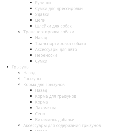
Рулетки
Сумки для дрессировки
Удавки
Цепи
Шлейки для собак
Транспортировка собаки
Назад
Транспортировка собаки
Аксессуары для авто
Переноски
Сумки
Грызуны
Назад
Грызуны
Корма для грызунов
Назад
Корма для грызунов
Корма
Лакомства
Сено
Витамины, добавки
Аксессуары для содержания грызунов