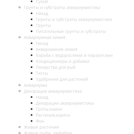
Сухой
Грунты и субстраты аквариумистика
Назад
Грунты и субстраты аквариумистика
Грунты
Питательные грунты и субстраты
Аквариумная химия
Назад
Аквариумная химия
Борьба с водорослями и паразитами
Кондиционеры и добавки
Лекарства для рыб
Тесты
Удобрения для растений
Аквариумы
Декорации аквариумистика
Назад
Декорации аквариумистика
Гроты,камни
Растения,коряги
Фон
Живые растения
Живые рыбы, амфибии