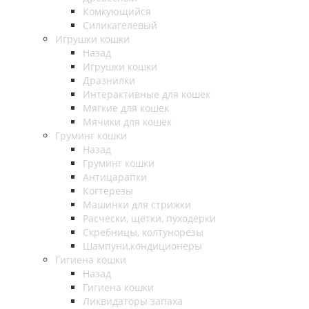
Комкующийся
Силикагелевый
Игрушки кошки
Назад
Игрушки кошки
Дразнилки
Интерактивные для кошек
Мягкие для кошек
Мячики для кошек
Груминг кошки
Назад
Груминг кошки
Антицарапки
Когтерезы
Машинки для стрижки
Расчески, щетки, пуходерки
Скребницы, колтунорезы
Шампуни,кондиционеры
Гигиена кошки
Назад
Гигиена кошки
Ликвидаторы запаха