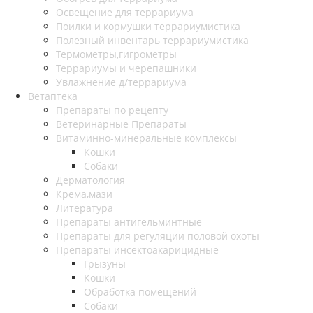
Освещение для террариума
Поилки и кормушки террариумистика
Полезный инвентарь террариумистика
Термометры,гигрометры
Террариумы и черепашники
Увлажнение д/террариума
Ветаптека
Препараты по рецепту
Ветеринарные Препараты
Витаминно-минеральные комплексы
Кошки
Собаки
Дерматология
Крема,мази
Литература
Препараты антигельминтные
Препараты для регуляции половой охоты
Препараты инсектоакарицидные
Грызуны
Кошки
Обработка помещений
Собаки