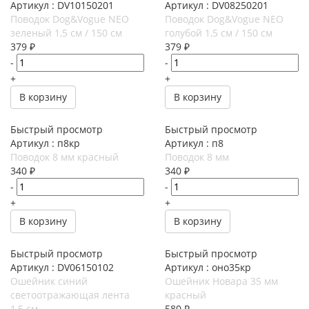
Артикул : DV10150201
Артикул : DV08250201
Поводок Dog&Vogue NEO
Поводок Dog&Vogue NEO
зеленый 1,5 см / 150 см
голубой 1,5 см / 150 см
379
₽
379
₽
-
-
+
+
В корзину
В корзину
Быстрый просмотр
Быстрый просмотр
Артикул : п8кр
Артикул : п8
Поводок 8 мм красный
Поводок 8 мм
340
₽
340
₽
-
-
+
+
В корзину
В корзину
Быстрый просмотр
Быстрый просмотр
Артикул : DV06150102
Артикул : оно35кр
Ошейник синий
Ошейник Новара 35 мм
светоотражающая лента
красный
1,5 см
580
₽