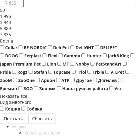
50
1 996
3 943
5 889
7 835
Бренд
Collar
BE NORDIC
Deli Pet
DeLIGHT
DELIPET
DOOG
Ferplast
Flexi
Gamma
Hunter
Jack&King
Japan Premium Pet
Lion
MF
Nobby
PetStandArt
Pride
Rogz
Stefan
Topcase
Triol
Trixie
V.I.Pet
ZooM
ZooOne
Аркон
АТР
Другое
Дягилев
Ерёмин
ЗОО
Зооник
Наша ручная работа
Уют
Показать все
Вид животного
Кошка
Собака
Сбросить
Кошки
Корма для кошек