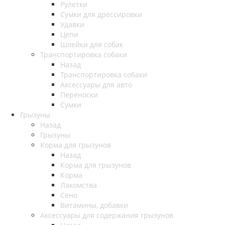
Рулетки
Сумки для дрессировки
Удавки
Цепи
Шлейки для собак
Транспортировка собаки
Назад
Транспортировка собаки
Аксессуары для авто
Переноски
Сумки
Грызуны
Назад
Грызуны
Корма для грызунов
Назад
Корма для грызунов
Корма
Лакомства
Сено
Витамины, добавки
Аксессуары для содержания грызунов