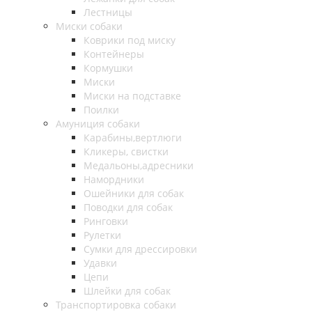
Лестницы
Миски собаки
Коврики под миску
Контейнеры
Кормушки
Миски
Миски на подставке
Поилки
Амуниция собаки
Карабины,вертлюги
Кликеры, свистки
Медальоны,адресники
Намордники
Ошейники для собак
Поводки для собак
Ринговки
Рулетки
Сумки для дрессировки
Удавки
Цепи
Шлейки для собак
Транспортировка собаки