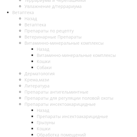
Террариумы и черепашники
Увлажнение д/террариума
Ветаптека
Назад
Ветаптека
Препараты по рецепту
Ветеринарные Препараты
Витаминно-минеральные комплексы
Назад
Витаминно-минеральные комплексы
Кошки
Собаки
Дерматология
Крема,мази
Литература
Препараты антигельминтные
Препараты для регуляции половой охоты
Препараты инсектоакарицидные
Назад
Препараты инсектоакарицидные
Грызуны
Кошки
Обработка помещений