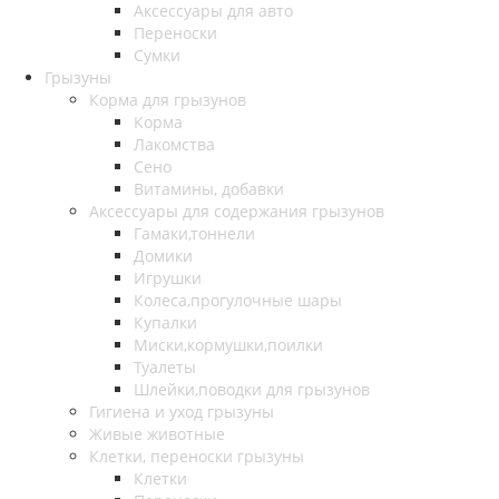
Аксессуары для авто
Переноски
Сумки
Грызуны
Корма для грызунов
Корма
Лакомства
Сено
Витамины, добавки
Аксессуары для содержания грызунов
Гамаки,тоннели
Домики
Игрушки
Колеса,прогулочные шары
Купалки
Миски,кормушки,поилки
Туалеты
Шлейки,поводки для грызунов
Гигиена и уход грызуны
Живые животные
Клетки, переноски грызуны
Клетки