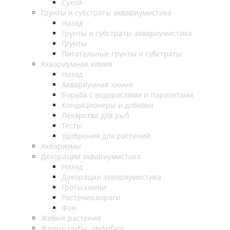
Сухой
Грунты и субстраты аквариумистика
Назад
Грунты и субстраты аквариумистика
Грунты
Питательные грунты и субстраты
Аквариумная химия
Назад
Аквариумная химия
Борьба с водорослями и паразитами
Кондиционеры и добавки
Лекарства для рыб
Тесты
Удобрения для растений
Аквариумы
Декорации аквариумистика
Назад
Декорации аквариумистика
Гроты,камни
Растения,коряги
Фон
Живые растения
Живые рыбы, амфибии