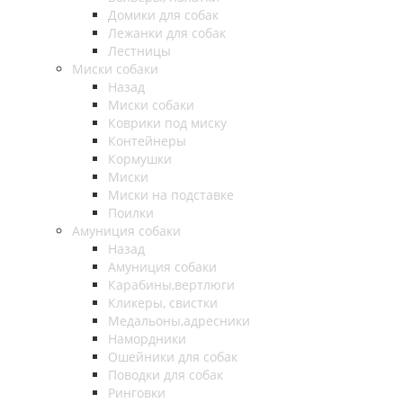
Домики для собак
Лежанки для собак
Лестницы
Миски собаки
Назад
Миски собаки
Коврики под миску
Контейнеры
Кормушки
Миски
Миски на подставке
Поилки
Амуниция собаки
Назад
Амуниция собаки
Карабины,вертлюги
Кликеры, свистки
Медальоны,адресники
Намордники
Ошейники для собак
Поводки для собак
Ринговки