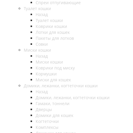
Спреи отпугивающие
Туалет кошки
Назад
Туалет кошки
Коврики кошки
Лотки для кошек
Пакеты для лотков
Совки
Миски кошки
Назад
Миски кошки
Коврики под миску
Кормушки
Миски для кошек
Домики, лежанки, когтеточки кошки
Назад
Домики, лежанки, когтеточки кошки
Гамаки, тоннели
Дверцы
Домики для кошек
Когтеточки
Комплексы