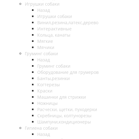
Игрушки собаки
Назад
Игрушки собаки
Винил,резина,латекс,дерево
Интерактивные
Кольца, канаты
Мягкие
Мячики
Груминг собаки
Назад
Груминг собаки
Оборудование для грумеров
Банты,резинки
Когтерезы
Краски
Машинки для стрижки
Ножницы
Расчески, щетки, пуходерки
Скребницы, колтунорезы
Шампуни,кондиционеры
Гигиена собаки
Назад