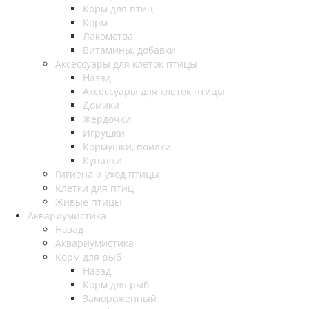
Корм для птиц
Корм
Лакомства
Витамины, добавки
Аксессуары для клеток птицы
Назад
Аксессуары для клеток птицы
Домики
Жердочки
Игрушки
Кормушки, поилки
Купалки
Гигиена и уход птицы
Клетки для птиц
Живые птицы
Аквариумистика
Назад
Аквариумистика
Корм для рыб
Назад
Корм для рыб
Замороженный