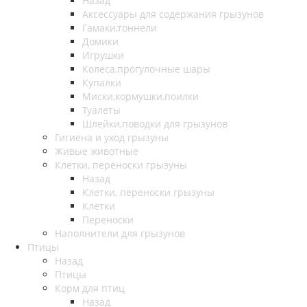
Назад
Аксессуары для содержания грызунов
Гамаки,тоннели
Домики
Игрушки
Колеса,прогулочные шары
Купалки
Миски,кормушки,поилки
Туалеты
Шлейки,поводки для грызунов
Гигиена и уход грызуны
Живые животные
Клетки, переноски грызуны
Назад
Клетки, переноски грызуны
Клетки
Переноски
Наполнители для грызунов
Птицы
Назад
Птицы
Корм для птиц
Назад