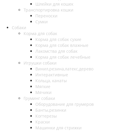
Шлейки для кошек
Транспортировка кошки
Переноски
Сумки
Собаки
Корма для собак
Корма для собак сухие
Корма для собак влажные
Лакомства для собак
Корма для собак лечебные
Игрушки собаки
Винил,резина,латекс,дерево
Интерактивные
Кольца, канаты
Мягкие
Мячики
Груминг собаки
Оборудование для грумеров
Банты,резинки
Когтерезы
Краски
Машинки для стрижки