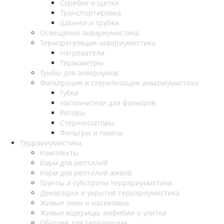
Скребки и щетки
Транспортировка
Шланги и трубки
Освещение аквариумистика
Терморегуляция аквариумистика
Нагреватели
Термометры
Тумбы для аквариумов
Фильтрация и стерилизация аквариумистика
Губки
Наполнители для фильтров
Роторы
Стерилизаторы
Фильтры и помпы
Террариумистика
Комплекты
Корм для рептилий
Корм для рептилий живой
Грунты и субстраты террариумистика
Декорации и укрытия террариумистика
Живые змеи и насекомые
Живые ящерицы, амфибии и улитки
Обогрев для террариума