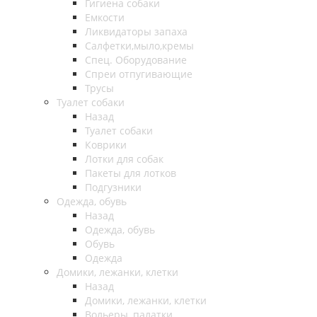
Гигиена собаки
Емкости
Ликвидаторы запаха
Салфетки,мыло,кремы
Спец. Оборудование
Спреи отпугивающие
Трусы
Туалет собаки
Назад
Туалет собаки
Коврики
Лотки для собак
Пакеты для лотков
Подгузники
Одежда, обувь
Назад
Одежда, обувь
Обувь
Одежда
Домики, лежанки, клетки
Назад
Домики, лежанки, клетки
Вольеры, палатки