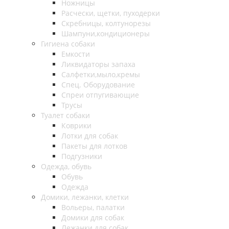
Ножницы
Расчески, щетки, пуходерки
Скребницы, колтунорезы
Шампуни,кондиционеры
Гигиена собаки
Емкости
Ликвидаторы запаха
Салфетки,мыло,кремы
Спец. Оборудование
Спреи отпугивающие
Трусы
Туалет собаки
Коврики
Лотки для собак
Пакеты для лотков
Подгузники
Одежда, обувь
Обувь
Одежда
Домики, лежанки, клетки
Вольеры, палатки
Домики для собак
Лежанки для собак