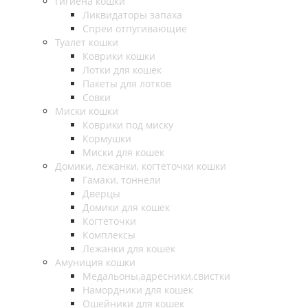
Гигиена кошки
Ликвидаторы запаха
Спреи отпугивающие
Туалет кошки
Коврики кошки
Лотки для кошек
Пакеты для лотков
Совки
Миски кошки
Коврики под миску
Кормушки
Миски для кошек
Домики, лежанки, когтеточки кошки
Гамаки, тоннели
Дверцы
Домики для кошек
Когтеточки
Комплексы
Лежанки для кошек
Амуниция кошки
Медальоны,адресники,свистки
Намордники для кошек
Ошейники для кошек