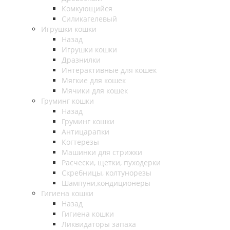
Комкующийся
Силикагелевый
Игрушки кошки
Назад
Игрушки кошки
Дразнилки
Интерактивные для кошек
Мягкие для кошек
Мячики для кошек
Груминг кошки
Назад
Груминг кошки
Антицарапки
Когтерезы
Машинки для стрижки
Расчески, щетки, пуходерки
Скребницы, колтунорезы
Шампуни,кондиционеры
Гигиена кошки
Назад
Гигиена кошки
Ликвидаторы запаха