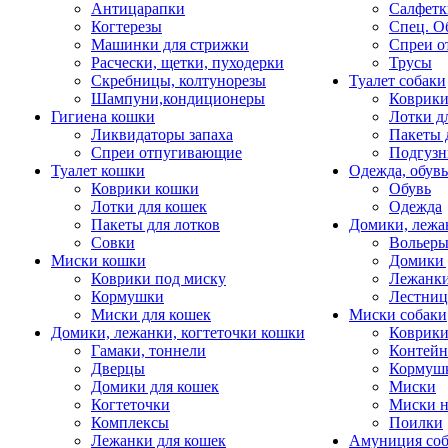
Антицарапки
Салфетк
Когтерезы
Спец. О
Машинки для стрижки
Спреи о
Расчески, щетки, пуходерки
Трусы
Скребницы, колтунорезы
Туалет собаки
Шампуни,кондиционеры
Коврик
Гигиена кошки
Лотки д
Ликвидаторы запаха
Пакеты 
Спреи отпугивающие
Подгузн
Туалет кошки
Одежда, обувь
Коврики кошки
Обувь
Лотки для кошек
Одежда
Пакеты для лотков
Домики, лежа
Совки
Вольеры
Миски кошки
Домики 
Коврики под миску
Лежанки
Кормушки
Лестни
Миски для кошек
Миски собаки
Домики, лежанки, когтеточки кошки
Коврики
Гамаки, тоннели
Контей
Дверцы
Кормуш
Домики для кошек
Миски
Когтеточки
Миски н
Комплексы
Поилки
Лежанки для кошек
Амуниция со