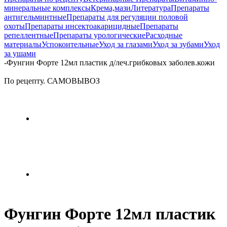
минеральные комплексы
Крема,мази
Литература
Препараты
антигельминтные
Препараты для регуляции половой
охоты
Препараты инсектоакарицидные
Препараты
репеллентные
Препараты урологические
Расходные
материалы
Успокоительные
Уход за глазами
Уход за зубами
Уход
за ушами
-
Фунгин Форте 12мл пластик д/леч.грибковых заболев.кожи
По рецепту. САМОВЫВОЗ
Фунгин Форте 12мл пластик