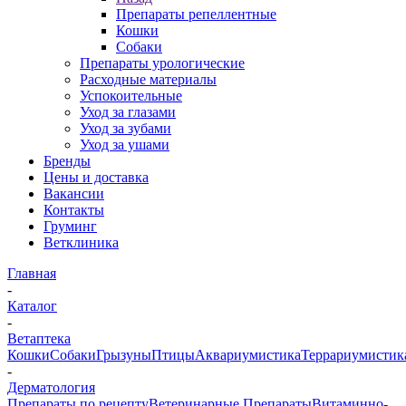
Препараты репеллентные
Кошки
Собаки
Препараты урологические
Расходные материалы
Успокоительные
Уход за глазами
Уход за зубами
Уход за ушами
Бренды
Цены и доставка
Вакансии
Контакты
Груминг
Ветклиника
Главная
-
Каталог
-
Ветаптека
Кошки
Собаки
Грызуны
Птицы
Аквариумистика
Террариумистик
-
Дерматология
Препараты по рецепту
Ветеринарные Препараты
Витаминно-