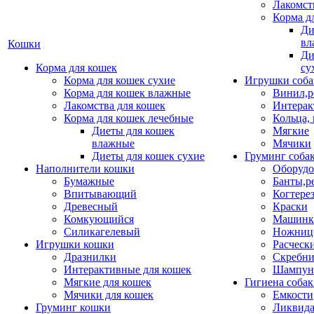
Лакомст
Корма д
Ди
вл
Кошки
Ди
Корма для кошек
су
Корма для кошек сухие
Игрушки соба
Корма для кошек влажные
Винил,р
Лакомства для кошек
Интерак
Корма для кошек лечебные
Кольца,
Диеты для кошек
Мягкие
влажные
Мячики
Диеты для кошек сухие
Груминг соба
Наполнители кошки
Оборудо
Бумажные
Банты,р
Впитывающий
Когтере
Древесный
Краски
Комкующийся
Машинки
Силикагелевый
Ножни
Игрушки кошки
Расческ
Дразнилки
Скребни
Интерактивные для кошек
Шампун
Мягкие для кошек
Гигиена соба
Мячики для кошек
Емкости
Груминг кошки
Ликвида