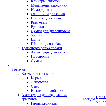
Кликеры, свистки
Медальоны,адресники
Намордники
Ошейники для собак
Поводки для собак
Ринговки
Рулетки
Сумки для дрессировки
Удавки
Цепи
Шлейки для собак
Транспортировка собаки
Аксессуары для авто
Переноски
Сумки
Грызуны
Корма для грызунов
Корма
Лакомства
Сено
Витамины, добавки
Аксессуары для содержания
Цены
грызунов
Бренды
доста
Гамаки,тоннели