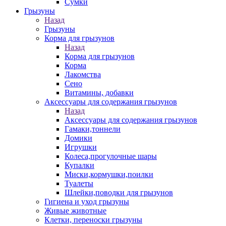
Сумки
Грызуны
Назад
Грызуны
Корма для грызунов
Назад
Корма для грызунов
Корма
Лакомства
Сено
Витамины, добавки
Аксессуары для содержания грызунов
Назад
Аксессуары для содержания грызунов
Гамаки,тоннели
Домики
Игрушки
Колеса,прогулочные шары
Купалки
Миски,кормушки,поилки
Туалеты
Шлейки,поводки для грызунов
Гигиена и уход грызуны
Живые животные
Клетки, переноски грызуны