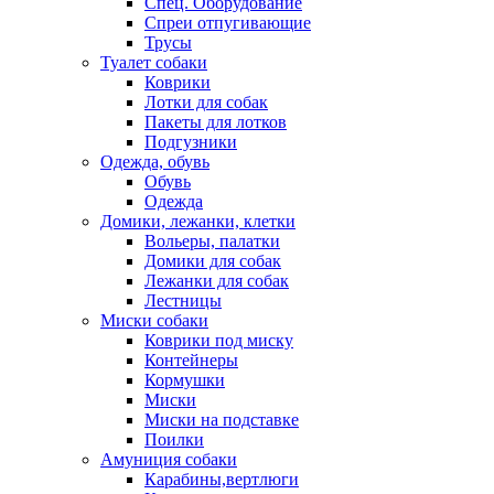
Спец. Оборудование
Спреи отпугивающие
Трусы
Туалет собаки
Коврики
Лотки для собак
Пакеты для лотков
Подгузники
Одежда, обувь
Обувь
Одежда
Домики, лежанки, клетки
Вольеры, палатки
Домики для собак
Лежанки для собак
Лестницы
Миски собаки
Коврики под миску
Контейнеры
Кормушки
Миски
Миски на подставке
Поилки
Амуниция собаки
Карабины,вертлюги