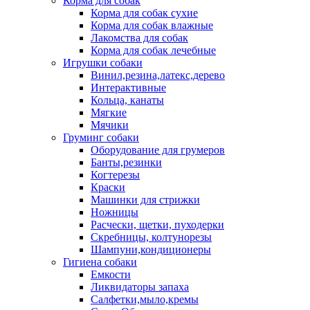
Корма для собак
Корма для собак сухие
Корма для собак влажные
Лакомства для собак
Корма для собак лечебные
Игрушки собаки
Винил,резина,латекс,дерево
Интерактивные
Кольца, канаты
Мягкие
Мячики
Груминг собаки
Оборудование для грумеров
Банты,резинки
Когтерезы
Краски
Машинки для стрижки
Ножницы
Расчески, щетки, пуходерки
Скребницы, колтунорезы
Шампуни,кондиционеры
Гигиена собаки
Емкости
Ликвидаторы запаха
Салфетки,мыло,кремы