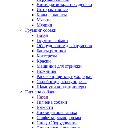
Винил,резина,латекс,дерево
Интерактивные
Кольца, канаты
Мягкие
Мячики
Груминг собаки
Назад
Груминг собаки
Оборудование для грумеров
Банты,резинки
Когтерезы
Краски
Машинки для стрижки
Ножницы
Расчески, щетки, пуходерки
Скребницы, колтунорезы
Шампуни,кондиционеры
Гигиена собаки
Назад
Гигиена собаки
Емкости
Ликвидаторы запаха
Салфетки,мыло,кремы
Спец. Оборудование
Спреи отпугивающие