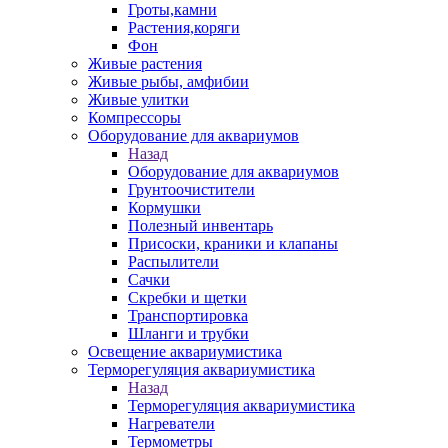
Гроты,камни
Растения,коряги
Фон
Живые растения
Живые рыбы, амфибии
Живые улитки
Компрессоры
Оборудование для аквариумов
Назад
Оборудование для аквариумов
Грунтоочистители
Кормушки
Полезный инвентарь
Присоски, краники и клапаны
Распылители
Сачки
Скребки и щетки
Транспортировка
Шланги и трубки
Освещение аквариумистика
Терморегуляция аквариумистика
Назад
Терморегуляция аквариумистика
Нагреватели
Термометры