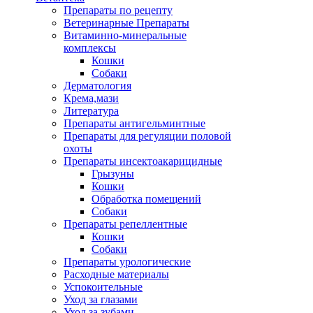
Препараты по рецепту
Ветеринарные Препараты
Витаминно-минеральные
комплексы
Кошки
Собаки
Дерматология
Крема,мази
Литература
Препараты антигельминтные
Препараты для регуляции половой
охоты
Препараты инсектоакарицидные
Грызуны
Кошки
Обработка помещений
Собаки
Препараты репеллентные
Кошки
Собаки
Препараты урологические
Расходные материалы
Успокоительные
Уход за глазами
Уход за зубами