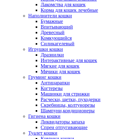
Лакомства для кошек
Корма для кошек лечебные
Наполнители кошки
Бумажные
Впитывающий
Древесный
Комкующийся
Силикагелевый
Игрушки кошки
Дразнилки
Интерактивные для кошек
Мягкие для кошек
Мячики для кошек
Груминг кошки
Антицарапки
Когтерезы
Машинки для стрижки
Расчески, щетки, пуходерки
Скребницы, колтунорезы
Шампуни,кондиционеры
Гигиена кошки
Ликвидаторы запаха
Спреи отпугивающие
Туалет кошки
Коврики кошки