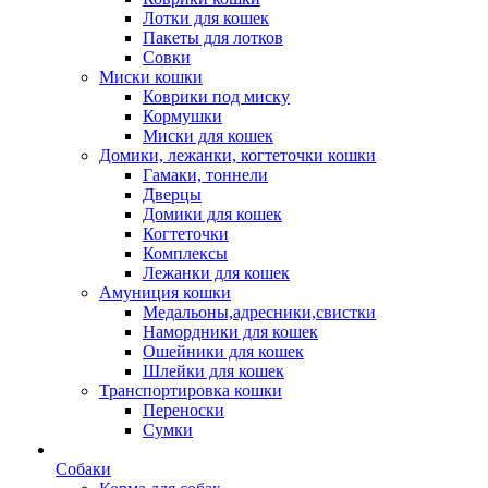
Лотки для кошек
Пакеты для лотков
Совки
Миски кошки
Коврики под миску
Кормушки
Миски для кошек
Домики, лежанки, когтеточки кошки
Гамаки, тоннели
Дверцы
Домики для кошек
Когтеточки
Комплексы
Лежанки для кошек
Амуниция кошки
Медальоны,адресники,свистки
Намордники для кошек
Ошейники для кошек
Шлейки для кошек
Транспортировка кошки
Переноски
Сумки
Собаки