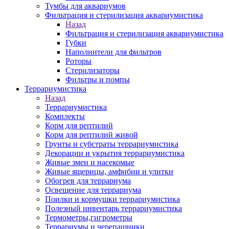
Тумбы для аквариумов
Фильтрация и стерилизация аквариумистика
Назад
Фильтрация и стерилизация аквариумистика
Губки
Наполнители для фильтров
Роторы
Стерилизаторы
Фильтры и помпы
Террариумистика
Назад
Террариумистика
Комплекты
Корм для рептилий
Корм для рептилий живой
Грунты и субстраты террариумистика
Декорации и укрытия террариумистика
Живые змеи и насекомые
Живые ящерицы, амфибии и улитки
Обогрев для террариума
Освещение для террариума
Поилки и кормушки террариумистика
Полезный инвентарь террариумистика
Термометры,гигрометры
Террариумы и черепашники