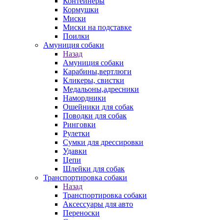
Контейнеры
Кормушки
Миски
Миски на подставке
Поилки
Амуниция собаки
Назад
Амуниция собаки
Карабины,вертлюги
Кликеры, свистки
Медальоны,адресники
Намордники
Ошейники для собак
Поводки для собак
Ринговки
Рулетки
Сумки для дрессировки
Удавки
Цепи
Шлейки для собак
Транспортировка собаки
Назад
Транспортировка собаки
Аксессуары для авто
Переноски