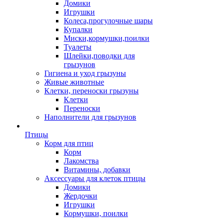
Домики
Игрушки
Колеса,прогулочные шары
Купалки
Миски,кормушки,поилки
Туалеты
Шлейки,поводки для
грызунов
Гигиена и уход грызуны
Живые животные
Клетки, переноски грызуны
Клетки
Переноски
Наполнители для грызунов
Птицы
Корм для птиц
Корм
Лакомства
Витамины, добавки
Аксессуары для клеток птицы
Домики
Жердочки
Игрушки
Кормушки, поилки