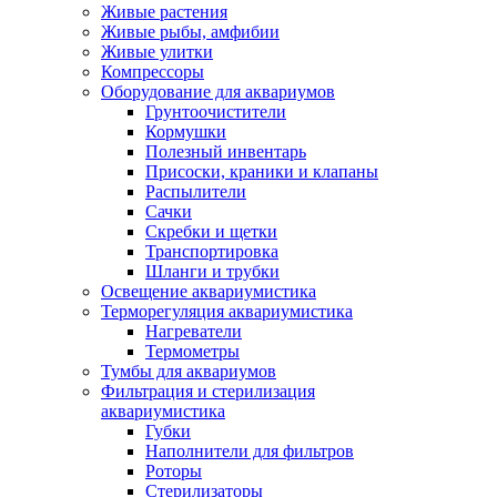
Живые растения
Живые рыбы, амфибии
Живые улитки
Компрессоры
Оборудование для аквариумов
Грунтоочистители
Кормушки
Полезный инвентарь
Присоски, краники и клапаны
Распылители
Сачки
Скребки и щетки
Транспортировка
Шланги и трубки
Освещение аквариумистика
Терморегуляция аквариумистика
Нагреватели
Термометры
Тумбы для аквариумов
Фильтрация и стерилизация
аквариумистика
Губки
Наполнители для фильтров
Роторы
Стерилизаторы