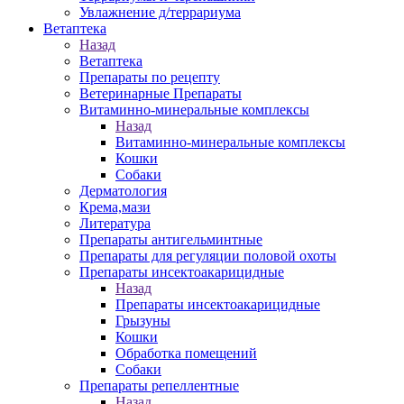
Увлажнение д/террариума
Ветаптека
Назад
Ветаптека
Препараты по рецепту
Ветеринарные Препараты
Витаминно-минеральные комплексы
Назад
Витаминно-минеральные комплексы
Кошки
Собаки
Дерматология
Крема,мази
Литература
Препараты антигельминтные
Препараты для регуляции половой охоты
Препараты инсектоакарицидные
Назад
Препараты инсектоакарицидные
Грызуны
Кошки
Обработка помещений
Собаки
Препараты репеллентные
Назад