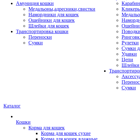
Амуниция кошки
Карабин
Медальоны,адресники,свистки
Кликеры
Намордники для кошек
Медальо
Ошейники для кошек
Наморд
Шлейки для кошек
Ошейник
Транспортировка кошки
Поводки
Переноски
Ринговк
Сумки
Рулетки
Сумки д
Удавки
Цепи
Шлейки 
Транспортиро
Аксессу
Перенос
Сумки
Каталог
Кошки
Корма для кошек
Корма для кошек сухие
Корма для кошек влажные