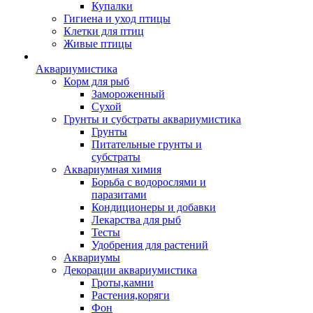
Купалки
Гигиена и уход птицы
Клетки для птиц
Живые птицы
Аквариумистика
Корм для рыб
Замороженный
Сухой
Грунты и субстраты аквариумистика
Грунты
Питательные грунты и
субстраты
Аквариумная химия
Борьба с водорослями и
паразитами
Кондиционеры и добавки
Лекарства для рыб
Тесты
Удобрения для растений
Аквариумы
Декорации аквариумистика
Гроты,камни
Растения,коряги
Фон