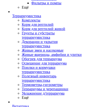
Фильтры и помпы
Ещё
Террариумистика
Комплекты
Корм для рептилий
Корм для рептилий живой
Грунты и субстраты
террариумистика
Декорации и укрытия
террариумистика
Живые змеи и насекомые
Живые ящерицы, амфибии и улитки
Обогрев для террариума
Освещение для террариума
Поилки и кормушки
террариумистика
Полезный инвентарь
террариумистика
Термометры,гигрометры
Террариумы и черепашники
Увлажнение д/террариума
Ещё
Ветаптека