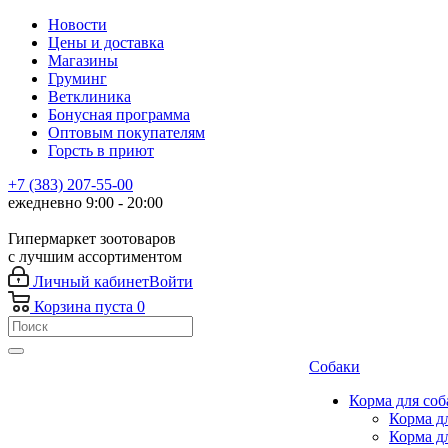
Новости
Цены и доставка
Магазины
Груминг
Ветклиника
Бонусная программа
Оптовым покупателям
Горсть в приют
+7 (383) 207-55-00
ежедневно 9:00 - 20:00
Гипермаркет зоотоваров
с лучшим ассортиментом
Личный кабинет
Войти
Корзина
пуста
0
Собаки
Корма для соб
Корма д
Корма д