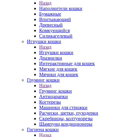
Назад
Наполнители кошки
Бумажные
Впитывающий
Древесный
Комкующийся
Силикагелевый
Игрушки кошки
Назад
Игрушки кошки
Дразнилки
Интерактивные для кошек
Мягкие для кошек
Мячики для кошек
Груминг кошки
Назад
Груминг кошки
Антицарапки
Когтерезы
Машинки для стрижки
Расчески, щетки, пуходерки
Скребницы, колтунорезы
Шампуни,кондиционеры
Гигиена кошки
Назад