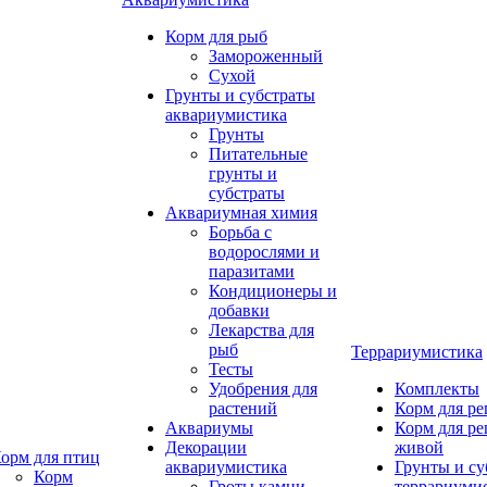
Корм для рыб
Замороженный
Сухой
Грунты и субстраты
аквариумистика
Грунты
Питательные
грунты и
субстраты
Аквариумная химия
Борьба с
водорослями и
паразитами
Кондиционеры и
добавки
Лекарства для
рыб
Террариумистика
Тесты
Удобрения для
Комплекты
растений
Корм для р
Аквариумы
Корм для р
Декорации
живой
орм для птиц
аквариумистика
Грунты и су
Корм
Гроты,камни
террариуми