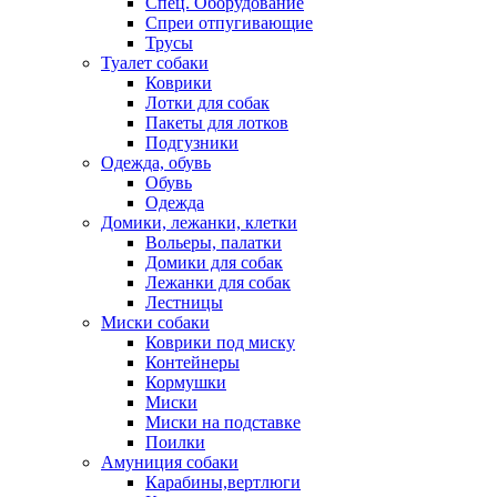
Спец. Оборудование
Спреи отпугивающие
Трусы
Туалет собаки
Коврики
Лотки для собак
Пакеты для лотков
Подгузники
Одежда, обувь
Обувь
Одежда
Домики, лежанки, клетки
Вольеры, палатки
Домики для собак
Лежанки для собак
Лестницы
Миски собаки
Коврики под миску
Контейнеры
Кормушки
Миски
Миски на подставке
Поилки
Амуниция собаки
Карабины,вертлюги