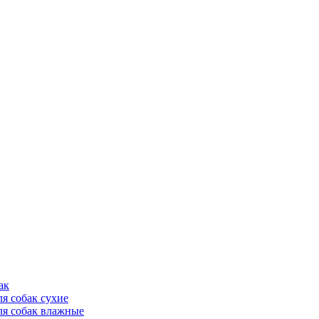
ак
ля собак сухие
ля собак влажные