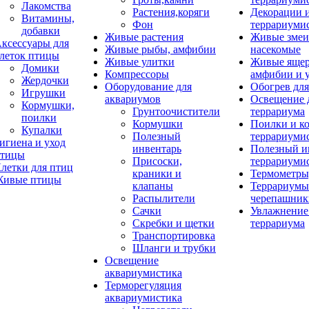
Лакомства
Растения,коряги
Декорации 
Витамины,
Фон
террариуми
добавки
Живые растения
Живые змеи
ксессуары для
Живые рыбы, амфибии
насекомые
леток птицы
Живые улитки
Живые яще
Домики
Компрессоры
амфибии и 
Жердочки
Оборудование для
Обогрев для
Игрушки
аквариумов
Освещение 
Кормушки,
Грунтоочистители
террариума
поилки
Кормушки
Поилки и к
Купалки
Полезный
террариуми
игиена и уход
инвентарь
Полезный и
тицы
Присоски,
террариуми
летки для птиц
краники и
Термометры
ивые птицы
клапаны
Террариумы
Распылители
черепашник
Сачки
Увлажнение 
Скребки и щетки
террариума
Транспортировка
Шланги и трубки
Освещение
аквариумистика
Терморегуляция
аквариумистика