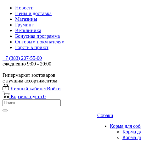
Новости
Цены и доставка
Магазины
Груминг
Ветклиника
Бонусная программа
Оптовым покупателям
Горсть в приют
+7 (383) 207-55-00
ежедневно 9:00 - 20:00
Гипермаркет зоотоваров
с лучшим ассортиментом
Личный кабинет
Войти
Корзина
пуста
0
Собаки
Корма для соб
Корма д
Корма д