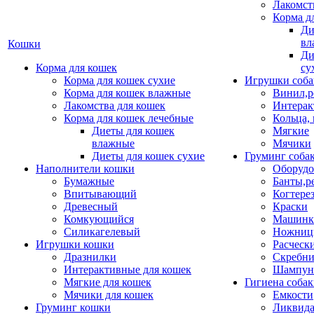
Лакомст
Корма д
Ди
вл
Кошки
Ди
Корма для кошек
су
Корма для кошек сухие
Игрушки соба
Корма для кошек влажные
Винил,р
Лакомства для кошек
Интерак
Корма для кошек лечебные
Кольца,
Диеты для кошек
Мягкие
влажные
Мячики
Диеты для кошек сухие
Груминг соба
Наполнители кошки
Оборудо
Бумажные
Банты,р
Впитывающий
Когтере
Древесный
Краски
Комкующийся
Машинки
Силикагелевый
Ножни
Игрушки кошки
Расческ
Дразнилки
Скребни
Интерактивные для кошек
Шампун
Мягкие для кошек
Гигиена соба
Мячики для кошек
Емкости
Груминг кошки
Ликвида