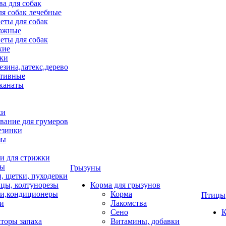
ва для собак
ля собак лечебные
еты для собак
ажные
еты для собак
хие
ки
езина,латекс,дерево
тивные
 канаты
ки
вание для грумеров
езинки
зы
 для стрижки
цы
Грызуны
и, щетки, пуходерки
цы, колтунорезы
Корма для грызунов
и,кондиционеры
Корма
Птицы
ки
Лакомства
Сено
К
торы запаха
Витамины, добавки