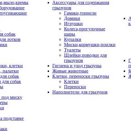
и,мыло,кремы
Аксессуары для содержания
борудование
грызунов
тпугивающие
Гамаки,тоннели
Домики
А
Игрушки
к
и
Колеса,прогулочные
ля собак
шары
для лотков
Купалки
ики
Миски,кормушки,поилки
Туалеты
Шлейки,поводки для
грызунов
Г
нки, клетки
Гигиена и уход грызуны
п
, палатки
Живые животные
К
для собак
Клетки, переноски грызуны
Ж
 для собак
Клетки
цы
Переноски
Наполнители для грызунов
 под миску
неры
ки
а подставке
баки