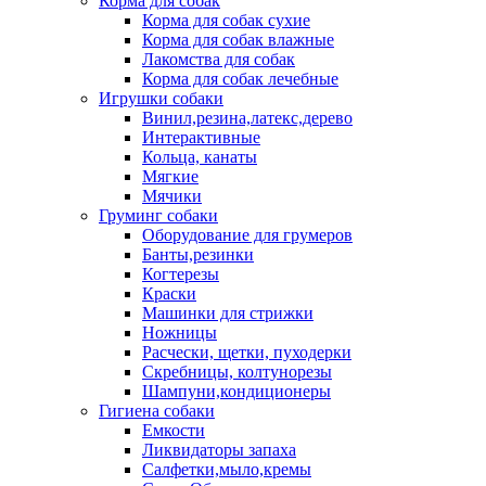
Корма для собак
Корма для собак сухие
Корма для собак влажные
Лакомства для собак
Корма для собак лечебные
Игрушки собаки
Винил,резина,латекс,дерево
Интерактивные
Кольца, канаты
Мягкие
Мячики
Груминг собаки
Оборудование для грумеров
Банты,резинки
Когтерезы
Краски
Машинки для стрижки
Ножницы
Расчески, щетки, пуходерки
Скребницы, колтунорезы
Шампуни,кондиционеры
Гигиена собаки
Емкости
Ликвидаторы запаха
Салфетки,мыло,кремы