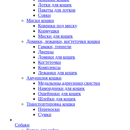
Лотки для кошек
Пакеты для лотков
Совки
Миски кошки
Коврики под миску
Кормушки
Миски для кошек
Домики, лежанки, когтеточки кошки
Гамаки, тоннели
Дверцы
Домики для кошек
Когтеточки
Комплексы
Лежанки для кошек
Амуниция кошки
Медальоны,адресники,свистки
Намордники для кошек
Ошейники для кошек
Шлейки для кошек
Транспортировка кошки
Переноски
Сумки
Собаки