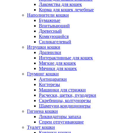
Лакомства для кошек
Корма для кошек лечебные
Наполнители кошки
Бумажные
Впитывающий
Древесный
Комкующийся
Силикагелевый
Игрушки кошки
Дразнилки
Интерактивные для кошек
Мягкие для кошек
Мячики для кошек
Груминг кошки
Антицарапки
Когтерезы
Машинки для стрижки
Расчески, щетки, пуходерки
Скребницы, колтунорезы
Шампуни,кондиционеры
Гигиена кошки
Ликвидаторы запаха
Спреи отпугивающие
Туалет кошки
Коврики кошки