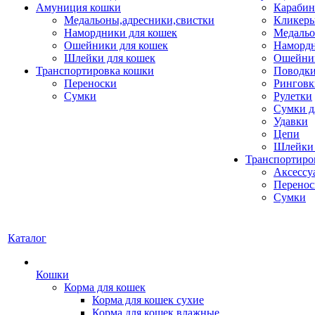
Амуниция кошки
Карабин
Медальоны,адресники,свистки
Кликеры
Намордники для кошек
Медальо
Ошейники для кошек
Наморд
Шлейки для кошек
Ошейник
Транспортировка кошки
Поводки
Переноски
Ринговк
Сумки
Рулетки
Сумки д
Удавки
Цепи
Шлейки 
Транспортиро
Аксессу
Перенос
Сумки
Каталог
Кошки
Корма для кошек
Корма для кошек сухие
Корма для кошек влажные