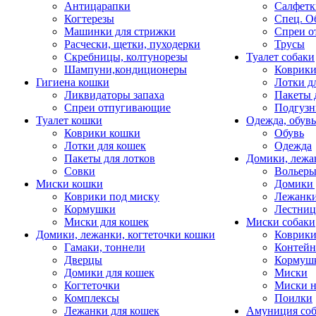
Антицарапки
Салфетк
Когтерезы
Спец. О
Машинки для стрижки
Спреи о
Расчески, щетки, пуходерки
Трусы
Скребницы, колтунорезы
Туалет собаки
Шампуни,кондиционеры
Коврик
Гигиена кошки
Лотки д
Ликвидаторы запаха
Пакеты 
Спреи отпугивающие
Подгузн
Туалет кошки
Одежда, обувь
Коврики кошки
Обувь
Лотки для кошек
Одежда
Пакеты для лотков
Домики, лежа
Совки
Вольеры
Миски кошки
Домики 
Коврики под миску
Лежанки
Кормушки
Лестни
Миски для кошек
Миски собаки
Домики, лежанки, когтеточки кошки
Коврики
Гамаки, тоннели
Контей
Дверцы
Кормуш
Домики для кошек
Миски
Когтеточки
Миски н
Комплексы
Поилки
Лежанки для кошек
Амуниция со