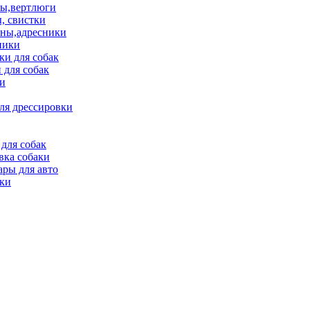
ы,вертлюги
, свистки
ны,адресники
ники
и для собак
 для собак
и
ля дрессировки
для собак
вка собаки
ары для авто
ки