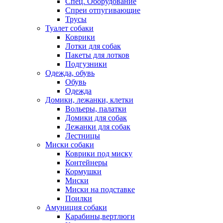
Спец. Оборудование
Спреи отпугивающие
Трусы
Туалет собаки
Коврики
Лотки для собак
Пакеты для лотков
Подгузники
Одежда, обувь
Обувь
Одежда
Домики, лежанки, клетки
Вольеры, палатки
Домики для собак
Лежанки для собак
Лестницы
Миски собаки
Коврики под миску
Контейнеры
Кормушки
Миски
Миски на подставке
Поилки
Амуниция собаки
Карабины,вертлюги