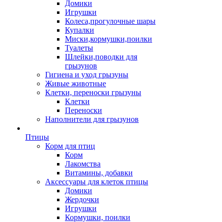
Домики
Игрушки
Колеса,прогулочные шары
Купалки
Миски,кормушки,поилки
Туалеты
Шлейки,поводки для
грызунов
Гигиена и уход грызуны
Живые животные
Клетки, переноски грызуны
Клетки
Переноски
Наполнители для грызунов
Птицы
Корм для птиц
Корм
Лакомства
Витамины, добавки
Аксессуары для клеток птицы
Домики
Жердочки
Игрушки
Кормушки, поилки