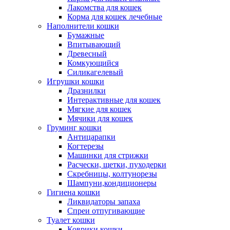
Лакомства для кошек
Корма для кошек лечебные
Наполнители кошки
Бумажные
Впитывающий
Древесный
Комкующийся
Силикагелевый
Игрушки кошки
Дразнилки
Интерактивные для кошек
Мягкие для кошек
Мячики для кошек
Груминг кошки
Антицарапки
Когтерезы
Машинки для стрижки
Расчески, щетки, пуходерки
Скребницы, колтунорезы
Шампуни,кондиционеры
Гигиена кошки
Ликвидаторы запаха
Спреи отпугивающие
Туалет кошки
Коврики кошки