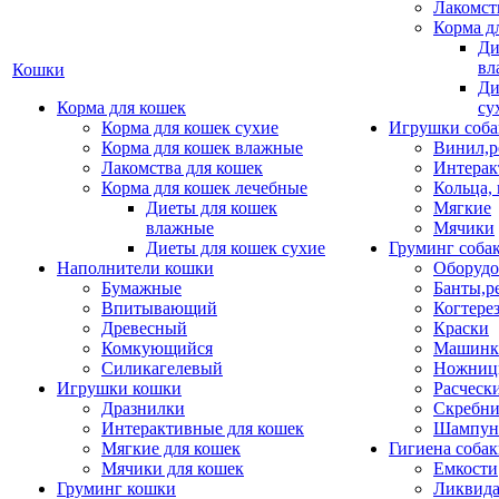
Лакомст
Корма д
Ди
вл
Кошки
Ди
Корма для кошек
су
Корма для кошек сухие
Игрушки соба
Корма для кошек влажные
Винил,р
Лакомства для кошек
Интерак
Корма для кошек лечебные
Кольца,
Диеты для кошек
Мягкие
влажные
Мячики
Диеты для кошек сухие
Груминг соба
Наполнители кошки
Оборудо
Бумажные
Банты,р
Впитывающий
Когтере
Древесный
Краски
Комкующийся
Машинки
Силикагелевый
Ножни
Игрушки кошки
Расческ
Дразнилки
Скребни
Интерактивные для кошек
Шампун
Мягкие для кошек
Гигиена соба
Мячики для кошек
Емкости
Груминг кошки
Ликвида