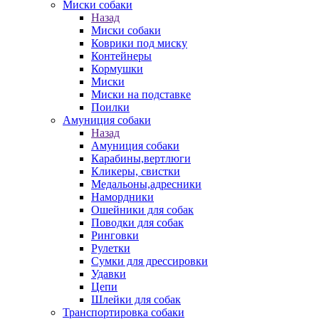
Миски собаки
Назад
Миски собаки
Коврики под миску
Контейнеры
Кормушки
Миски
Миски на подставке
Поилки
Амуниция собаки
Назад
Амуниция собаки
Карабины,вертлюги
Кликеры, свистки
Медальоны,адресники
Намордники
Ошейники для собак
Поводки для собак
Ринговки
Рулетки
Сумки для дрессировки
Удавки
Цепи
Шлейки для собак
Транспортировка собаки