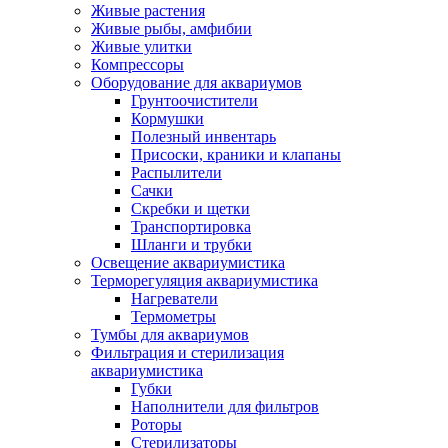
Живые растения
Живые рыбы, амфибии
Живые улитки
Компрессоры
Оборудование для аквариумов
Грунтоочистители
Кормушки
Полезный инвентарь
Присоски, краники и клапаны
Распылители
Сачки
Скребки и щетки
Транспортировка
Шланги и трубки
Освещение аквариумистика
Терморегуляция аквариумистика
Нагреватели
Термометры
Тумбы для аквариумов
Фильтрация и стерилизация
аквариумистика
Губки
Наполнители для фильтров
Роторы
Стерилизаторы