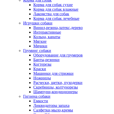
Корма для собак
Корма для собак сухие
Корма для собак влажные
Лакомства для собак
Корма для собак лечебные
Игрушки собаки
Винил,резина,латекс,дерево
Интерактивные
Кольца, канаты
Мягкие
Мячики
Груминг собаки
Оборудование для грумеров
Банты,резинки
Когтерезы
Краски
Машинки для стрижки
Ножницы
Расчески, щетки, пуходерки
Скребницы, колтунорезы
Шампуни,кондиционеры
Гигиена собаки
Емкости
Ликвидаторы запаха
Салфетки,мыло,кремы