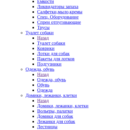
Емкости
Ликвидаторы запаха
Салфетки,мыло,кремы
Спец. Оборудование
Спреи отпугивающие
Трусы
Туалет собаки
Назад
Туалет собаки
Коврики
Лотки для собак
Пакеты для лотков
Подгузники
Одежда, обувь
Назад
Одежда, обувь
Обувь
Одежда
Домики, лежанки, клетки
Назад
Домики, лежанки, клетки
Вольеры, палатки
Домики для собак
Лежанки для собак
Лестницы