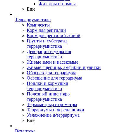
Фильтры и помпы
Ещё
Террариумистика
Комплекты
Корм для рептилий
Корм для рептилий живой
Грунты и субстраты
террариумистика
Декорации и укрытия
террариумистика
Живые змеи и насекомые
Живые ящерицы, амфибии и улитки
Обогрев для террариума
Освещение для террариума
Поилки и кормушки
террариумистика
Полезный инвентарь
террариумистика
Термометры,гигрометры
Террариумы и черепашники
Увлажнение д/террариума
Ещё
Ветаптека