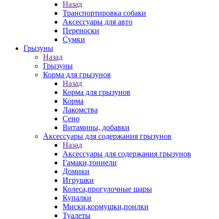
Назад
Транспортировка собаки
Аксессуары для авто
Переноски
Сумки
Грызуны
Назад
Грызуны
Корма для грызунов
Назад
Корма для грызунов
Корма
Лакомства
Сено
Витамины, добавки
Аксессуары для содержания грызунов
Назад
Аксессуары для содержания грызунов
Гамаки,тоннели
Домики
Игрушки
Колеса,прогулочные шары
Купалки
Миски,кормушки,поилки
Туалеты