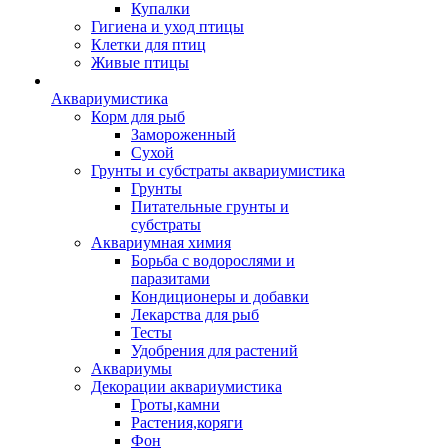
Купалки
Гигиена и уход птицы
Клетки для птиц
Живые птицы
Аквариумистика
Корм для рыб
Замороженный
Сухой
Грунты и субстраты аквариумистика
Грунты
Питательные грунты и
субстраты
Аквариумная химия
Борьба с водорослями и
паразитами
Кондиционеры и добавки
Лекарства для рыб
Тесты
Удобрения для растений
Аквариумы
Декорации аквариумистика
Гроты,камни
Растения,коряги
Фон