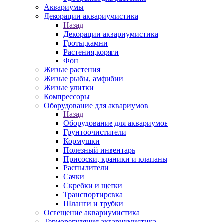
Аквариумы
Декорации аквариумистика
Назад
Декорации аквариумистика
Гроты,камни
Растения,коряги
Фон
Живые растения
Живые рыбы, амфибии
Живые улитки
Компрессоры
Оборудование для аквариумов
Назад
Оборудование для аквариумов
Грунтоочистители
Кормушки
Полезный инвентарь
Присоски, краники и клапаны
Распылители
Сачки
Скребки и щетки
Транспортировка
Шланги и трубки
Освещение аквариумистика
Терморегуляция аквариумистика