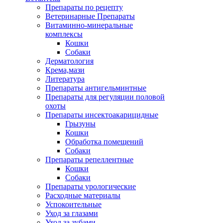
Препараты по рецепту
Ветеринарные Препараты
Витаминно-минеральные
комплексы
Кошки
Собаки
Дерматология
Крема,мази
Литература
Препараты антигельминтные
Препараты для регуляции половой
охоты
Препараты инсектоакарицидные
Грызуны
Кошки
Обработка помещений
Собаки
Препараты репеллентные
Кошки
Собаки
Препараты урологические
Расходные материалы
Успокоительные
Уход за глазами
Уход за зубами