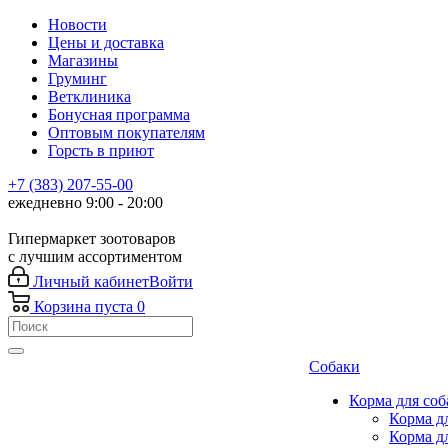
Новости
Цены и доставка
Магазины
Груминг
Ветклиника
Бонусная программа
Оптовым покупателям
Горсть в приют
+7 (383) 207-55-00
ежедневно 9:00 - 20:00
Гипермаркет зоотоваров
с лучшим ассортиментом
Личный кабинет
Войти
Корзина
пуста
0
Собаки
Корма для соб
Корма д
Корма д