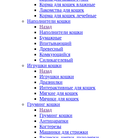
Корма для кошек влажные
Лакомства для кошек
Корма для кошек лечебные
Наполнители кошки
Назад
Наполнители кошки
Бумажные
Впитывающий
Древесный
Комкующийся
Силикагелевый
Игрушки кошки
Назад
Игрушки кошки
Дразнилки
Интерактивные для кошек
Мягкие для кошек
Мячики для кошек
Груминг кошки
Назад
Груминг кошки
Антицарапки
Когтерезы
Машинки для стрижки
Расчески, щетки, пуходерки