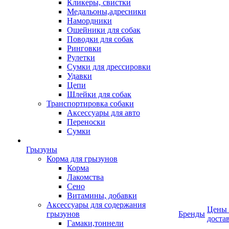
Кликеры, свистки
Медальоны,адресники
Намордники
Ошейники для собак
Поводки для собак
Ринговки
Рулетки
Сумки для дрессировки
Удавки
Цепи
Шлейки для собак
Транспортировка собаки
Аксессуары для авто
Переноски
Сумки
Грызуны
Корма для грызунов
Корма
Лакомства
Сено
Витамины, добавки
Аксессуары для содержания
Цены
грызунов
Бренды
доста
Гамаки,тоннели