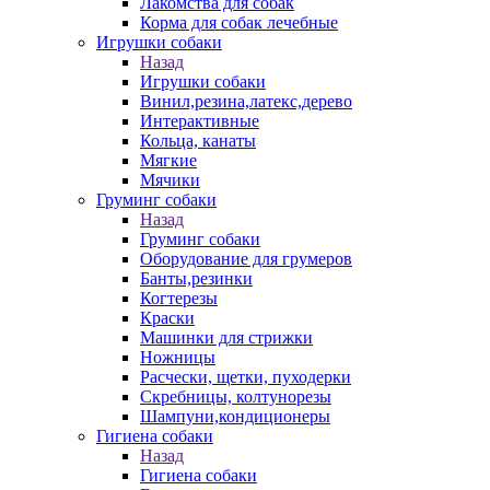
Лакомства для собак
Корма для собак лечебные
Игрушки собаки
Назад
Игрушки собаки
Винил,резина,латекс,дерево
Интерактивные
Кольца, канаты
Мягкие
Мячики
Груминг собаки
Назад
Груминг собаки
Оборудование для грумеров
Банты,резинки
Когтерезы
Краски
Машинки для стрижки
Ножницы
Расчески, щетки, пуходерки
Скребницы, колтунорезы
Шампуни,кондиционеры
Гигиена собаки
Назад
Гигиена собаки