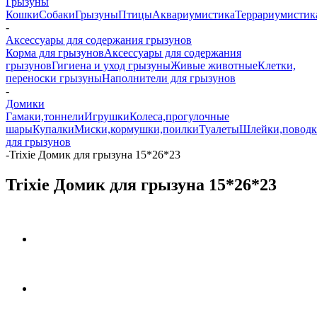
Грызуны
Кошки
Собаки
Грызуны
Птицы
Аквариумистика
Террариумистик
-
Аксессуары для содержания грызунов
Корма для грызунов
Аксессуары для содержания
грызунов
Гигиена и уход грызуны
Живые животные
Клетки,
переноски грызуны
Наполнители для грызунов
-
Домики
Гамаки,тоннели
Игрушки
Колеса,прогулочные
шары
Купалки
Миски,кормушки,поилки
Туалеты
Шлейки,повод
для грызунов
-
Trixie Домик для грызуна 15*26*23
Trixie Домик для грызуна 15*26*23