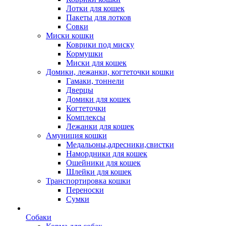
Лотки для кошек
Пакеты для лотков
Совки
Миски кошки
Коврики под миску
Кормушки
Миски для кошек
Домики, лежанки, когтеточки кошки
Гамаки, тоннели
Дверцы
Домики для кошек
Когтеточки
Комплексы
Лежанки для кошек
Амуниция кошки
Медальоны,адресники,свистки
Намордники для кошек
Ошейники для кошек
Шлейки для кошек
Транспортировка кошки
Переноски
Сумки
Собаки