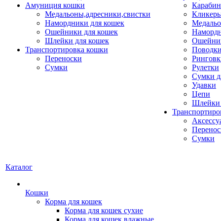
Амуниция кошки
Карабин
Медальоны,адресники,свистки
Кликеры
Намордники для кошек
Медальо
Ошейники для кошек
Наморд
Шлейки для кошек
Ошейник
Транспортировка кошки
Поводки
Переноски
Ринговк
Сумки
Рулетки
Сумки д
Удавки
Цепи
Шлейки 
Транспортиро
Аксессу
Перенос
Сумки
Каталог
Кошки
Корма для кошек
Корма для кошек сухие
Корма для кошек влажные