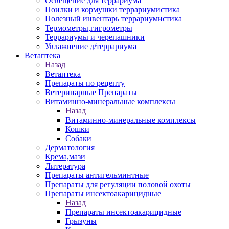
Освещение для террариума
Поилки и кормушки террариумистика
Полезный инвентарь террариумистика
Термометры,гигрометры
Террариумы и черепашники
Увлажнение д/террариума
Ветаптека
Назад
Ветаптека
Препараты по рецепту
Ветеринарные Препараты
Витаминно-минеральные комплексы
Назад
Витаминно-минеральные комплексы
Кошки
Собаки
Дерматология
Крема,мази
Литература
Препараты антигельминтные
Препараты для регуляции половой охоты
Препараты инсектоакарицидные
Назад
Препараты инсектоакарицидные
Грызуны