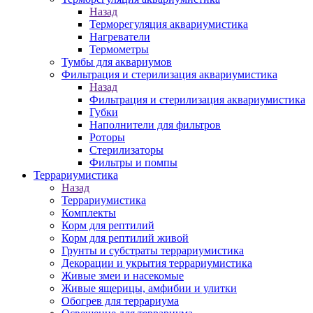
Назад
Терморегуляция аквариумистика
Нагреватели
Термометры
Тумбы для аквариумов
Фильтрация и стерилизация аквариумистика
Назад
Фильтрация и стерилизация аквариумистика
Губки
Наполнители для фильтров
Роторы
Стерилизаторы
Фильтры и помпы
Террариумистика
Назад
Террариумистика
Комплекты
Корм для рептилий
Корм для рептилий живой
Грунты и субстраты террариумистика
Декорации и укрытия террариумистика
Живые змеи и насекомые
Живые ящерицы, амфибии и улитки
Обогрев для террариума