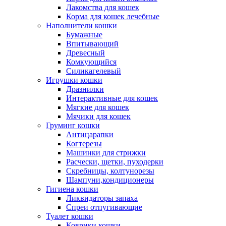
Лакомства для кошек
Корма для кошек лечебные
Наполнители кошки
Бумажные
Впитывающий
Древесный
Комкующийся
Силикагелевый
Игрушки кошки
Дразнилки
Интерактивные для кошек
Мягкие для кошек
Мячики для кошек
Груминг кошки
Антицарапки
Когтерезы
Машинки для стрижки
Расчески, щетки, пуходерки
Скребницы, колтунорезы
Шампуни,кондиционеры
Гигиена кошки
Ликвидаторы запаха
Спреи отпугивающие
Туалет кошки
Коврики кошки