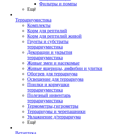
Фильтры и помпы
Ещё
Террариумистика
Комплекты
Корм для рептилий
Корм для рептилий живой
Грунты и субстраты
террариумистика
Декорации и укрытия
террариумистика
Живые змеи и насекомые
Живые ящерицы, амфибии и улитки
Обогрев для террариума
Освещение для террариума
Поилки и кормушки
террариумистика
Полезный инвентарь
террариумистика
Термометры,гигрометры
Террариумы и черепашники
Увлажнение д/террариума
Ещё
Ветаптека