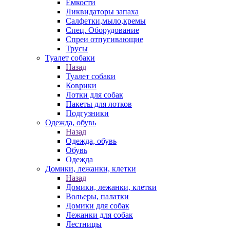
Емкости
Ликвидаторы запаха
Салфетки,мыло,кремы
Спец. Оборудование
Спреи отпугивающие
Трусы
Туалет собаки
Назад
Туалет собаки
Коврики
Лотки для собак
Пакеты для лотков
Подгузники
Одежда, обувь
Назад
Одежда, обувь
Обувь
Одежда
Домики, лежанки, клетки
Назад
Домики, лежанки, клетки
Вольеры, палатки
Домики для собак
Лежанки для собак
Лестницы