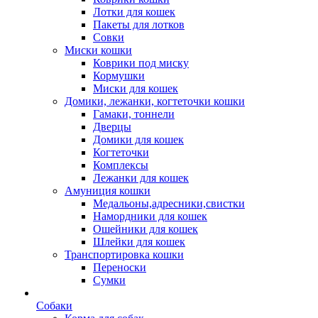
Лотки для кошек
Пакеты для лотков
Совки
Миски кошки
Коврики под миску
Кормушки
Миски для кошек
Домики, лежанки, когтеточки кошки
Гамаки, тоннели
Дверцы
Домики для кошек
Когтеточки
Комплексы
Лежанки для кошек
Амуниция кошки
Медальоны,адресники,свистки
Намордники для кошек
Ошейники для кошек
Шлейки для кошек
Транспортировка кошки
Переноски
Сумки
Собаки