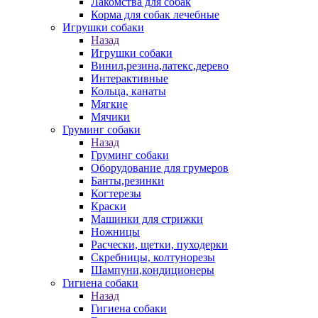
Лакомства для собак
Корма для собак лечебные
Игрушки собаки
Назад
Игрушки собаки
Винил,резина,латекс,дерево
Интерактивные
Кольца, канаты
Мягкие
Мячики
Груминг собаки
Назад
Груминг собаки
Оборудование для грумеров
Банты,резинки
Когтерезы
Краски
Машинки для стрижки
Ножницы
Расчески, щетки, пуходерки
Скребницы, колтунорезы
Шампуни,кондиционеры
Гигиена собаки
Назад
Гигиена собаки