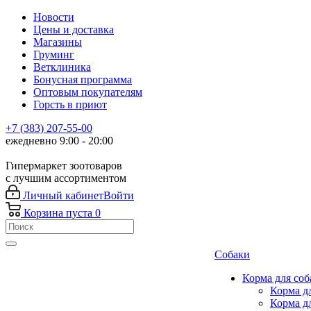
Новости
Цены и доставка
Магазины
Груминг
Ветклиника
Бонусная программа
Оптовым покупателям
Горсть в приют
+7 (383) 207-55-00
ежедневно 9:00 - 20:00
Гипермаркет зоотоваров
с лучшим ассортиментом
Личный кабинет
Войти
Корзина
пуста
0
Собаки
Корма для соб
Корма д
Корма д