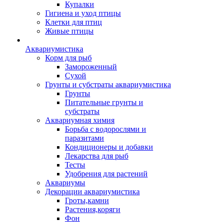
Купалки
Гигиена и уход птицы
Клетки для птиц
Живые птицы
Аквариумистика
Корм для рыб
Замороженный
Сухой
Грунты и субстраты аквариумистика
Грунты
Питательные грунты и
субстраты
Аквариумная химия
Борьба с водорослями и
паразитами
Кондиционеры и добавки
Лекарства для рыб
Тесты
Удобрения для растений
Аквариумы
Декорации аквариумистика
Гроты,камни
Растения,коряги
Фон