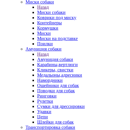
Миски собаки
Назад
Миски собаки
Коврики под миску
Контейнеры
Кормушки
Миски
Миски на подставке
Поилки
Амуниция собаки
Назад
Амуниция собаки
Карабины,вертлюги
Кликеры, свистки
Медальоны,адресники
Намордники
Ошейники для собак
Поводки для собак
Ринговки
Рулетки
Сумки для дрессировки
Удавки
Цепи
Шлейки для собак
Транспортировка собаки