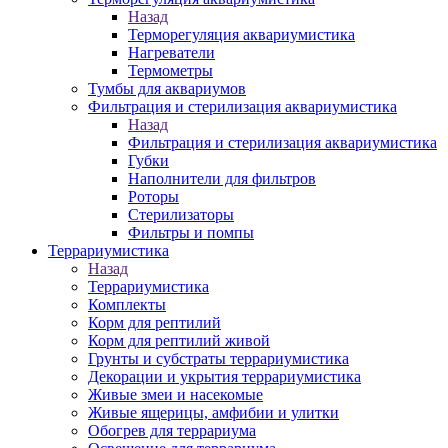
Назад
Терморегуляция аквариумистика
Нагреватели
Термометры
Тумбы для аквариумов
Фильтрация и стерилизация аквариумистика
Назад
Фильтрация и стерилизация аквариумистика
Губки
Наполнители для фильтров
Роторы
Стерилизаторы
Фильтры и помпы
Террариумистика
Назад
Террариумистика
Комплекты
Корм для рептилий
Корм для рептилий живой
Грунты и субстраты террариумистика
Декорации и укрытия террариумистика
Живые змеи и насекомые
Живые ящерицы, амфибии и улитки
Обогрев для террариума