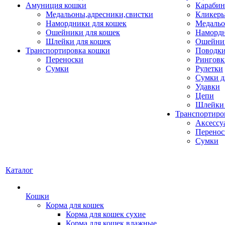
Амуниция кошки
Карабин
Медальоны,адресники,свистки
Кликеры
Намордники для кошек
Медальо
Ошейники для кошек
Наморд
Шлейки для кошек
Ошейник
Транспортировка кошки
Поводки
Переноски
Ринговк
Сумки
Рулетки
Сумки д
Удавки
Цепи
Шлейки 
Транспортиро
Аксессу
Перенос
Сумки
Каталог
Кошки
Корма для кошек
Корма для кошек сухие
Корма для кошек влажные