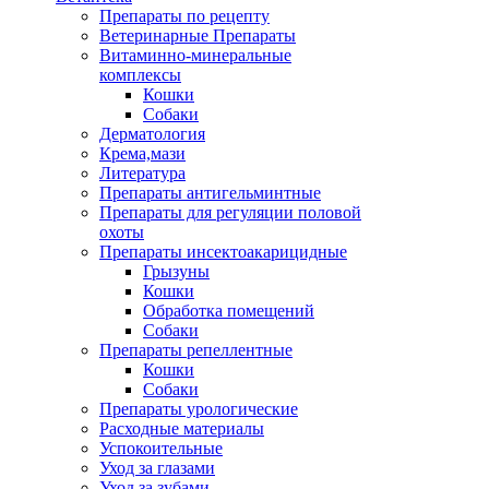
Препараты по рецепту
Ветеринарные Препараты
Витаминно-минеральные
комплексы
Кошки
Собаки
Дерматология
Крема,мази
Литература
Препараты антигельминтные
Препараты для регуляции половой
охоты
Препараты инсектоакарицидные
Грызуны
Кошки
Обработка помещений
Собаки
Препараты репеллентные
Кошки
Собаки
Препараты урологические
Расходные материалы
Успокоительные
Уход за глазами
Уход за зубами