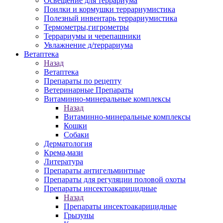
Освещение для террариума
Поилки и кормушки террариумистика
Полезный инвентарь террариумистика
Термометры,гигрометры
Террариумы и черепашники
Увлажнение д/террариума
Ветаптека
Назад
Ветаптека
Препараты по рецепту
Ветеринарные Препараты
Витаминно-минеральные комплексы
Назад
Витаминно-минеральные комплексы
Кошки
Собаки
Дерматология
Крема,мази
Литература
Препараты антигельминтные
Препараты для регуляции половой охоты
Препараты инсектоакарицидные
Назад
Препараты инсектоакарицидные
Грызуны