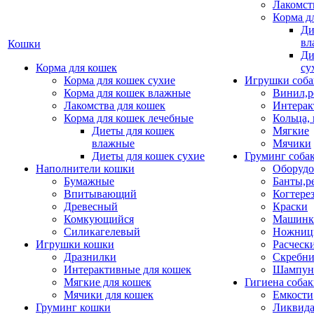
Лакомст
Корма д
Ди
вл
Кошки
Ди
Корма для кошек
су
Корма для кошек сухие
Игрушки соба
Корма для кошек влажные
Винил,р
Лакомства для кошек
Интерак
Корма для кошек лечебные
Кольца,
Диеты для кошек
Мягкие
влажные
Мячики
Диеты для кошек сухие
Груминг соба
Наполнители кошки
Оборудо
Бумажные
Банты,р
Впитывающий
Когтере
Древесный
Краски
Комкующийся
Машинки
Силикагелевый
Ножни
Игрушки кошки
Расческ
Дразнилки
Скребни
Интерактивные для кошек
Шампун
Мягкие для кошек
Гигиена соба
Мячики для кошек
Емкости
Груминг кошки
Ликвида