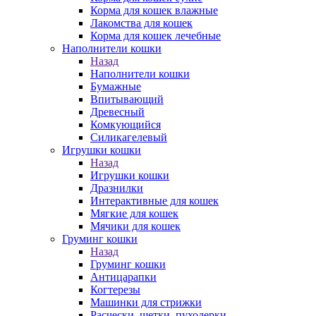
Корма для кошек влажные
Лакомства для кошек
Корма для кошек лечебные
Наполнители кошки
Назад
Наполнители кошки
Бумажные
Впитывающий
Древесный
Комкующийся
Силикагелевый
Игрушки кошки
Назад
Игрушки кошки
Дразнилки
Интерактивные для кошек
Мягкие для кошек
Мячики для кошек
Груминг кошки
Назад
Груминг кошки
Антицарапки
Когтерезы
Машинки для стрижки
Расчески, щетки, пуходерки