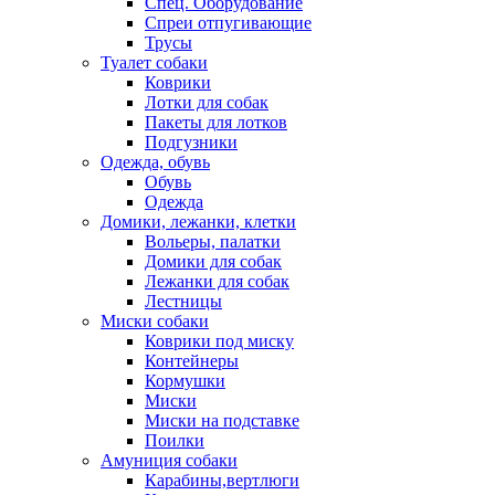
Спец. Оборудование
Спреи отпугивающие
Трусы
Туалет собаки
Коврики
Лотки для собак
Пакеты для лотков
Подгузники
Одежда, обувь
Обувь
Одежда
Домики, лежанки, клетки
Вольеры, палатки
Домики для собак
Лежанки для собак
Лестницы
Миски собаки
Коврики под миску
Контейнеры
Кормушки
Миски
Миски на подставке
Поилки
Амуниция собаки
Карабины,вертлюги