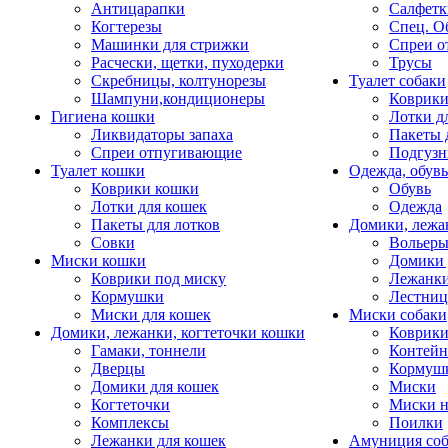
Антицарапки
Салфетк
Когтерезы
Спец. О
Машинки для стрижки
Спреи о
Расчески, щетки, пуходерки
Трусы
Скребницы, колтунорезы
Туалет собаки
Шампуни,кондиционеры
Коврик
Гигиена кошки
Лотки д
Ликвидаторы запаха
Пакеты 
Спреи отпугивающие
Подгузн
Туалет кошки
Одежда, обувь
Коврики кошки
Обувь
Лотки для кошек
Одежда
Пакеты для лотков
Домики, лежа
Совки
Вольеры
Миски кошки
Домики 
Коврики под миску
Лежанки
Кормушки
Лестни
Миски для кошек
Миски собаки
Домики, лежанки, когтеточки кошки
Коврики
Гамаки, тоннели
Контей
Дверцы
Кормуш
Домики для кошек
Миски
Когтеточки
Миски н
Комплексы
Поилки
Лежанки для кошек
Амуниция со