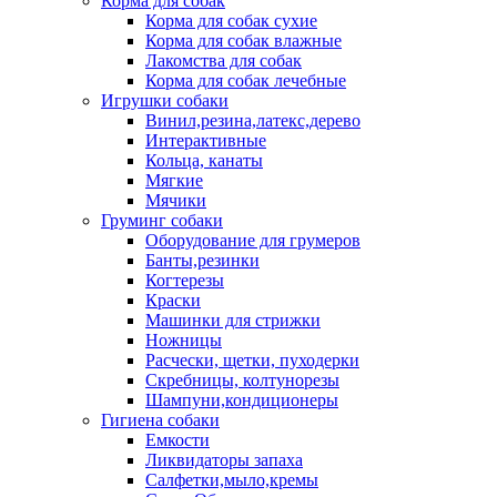
Корма для собак
Корма для собак сухие
Корма для собак влажные
Лакомства для собак
Корма для собак лечебные
Игрушки собаки
Винил,резина,латекс,дерево
Интерактивные
Кольца, канаты
Мягкие
Мячики
Груминг собаки
Оборудование для грумеров
Банты,резинки
Когтерезы
Краски
Машинки для стрижки
Ножницы
Расчески, щетки, пуходерки
Скребницы, колтунорезы
Шампуни,кондиционеры
Гигиена собаки
Емкости
Ликвидаторы запаха
Салфетки,мыло,кремы