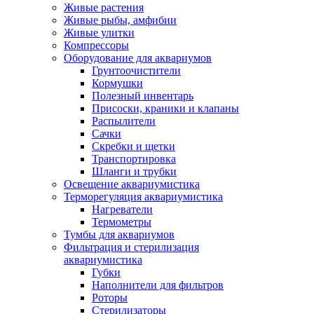
Живые растения
Живые рыбы, амфибии
Живые улитки
Компрессоры
Оборудование для аквариумов
Грунтоочистители
Кормушки
Полезный инвентарь
Присоски, краники и клапаны
Распылители
Сачки
Скребки и щетки
Транспортировка
Шланги и трубки
Освещение аквариумистика
Терморегуляция аквариумистика
Нагреватели
Термометры
Тумбы для аквариумов
Фильтрация и стерилизация
аквариумистика
Губки
Наполнители для фильтров
Роторы
Стерилизаторы