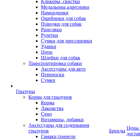
Кликеры, свистки
Медальоны,адресники
Намордники
Ошейники для собак
Поводки для собак
Ринговки
Рулетки
Сумки для дрессировки
Удавки
Цепи
Шлейки для собак
Транспортировка собаки
Аксессуары для авто
Переноски
Сумки
Грызуны
Корма для грызунов
Корма
Лакомства
Сено
Витамины, добавки
Аксессуары для содержания
Цены
грызунов
Бренды
доста
Гамаки,тоннели