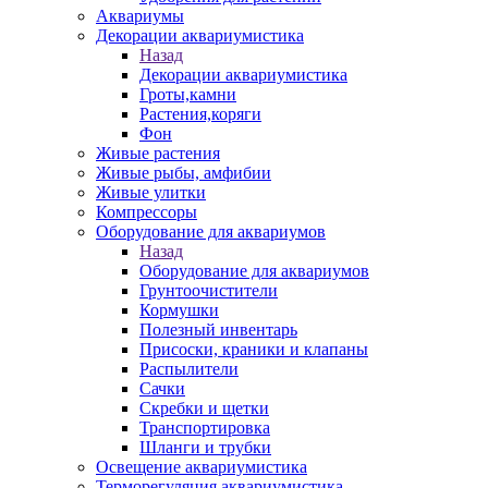
Аквариумы
Декорации аквариумистика
Назад
Декорации аквариумистика
Гроты,камни
Растения,коряги
Фон
Живые растения
Живые рыбы, амфибии
Живые улитки
Компрессоры
Оборудование для аквариумов
Назад
Оборудование для аквариумов
Грунтоочистители
Кормушки
Полезный инвентарь
Присоски, краники и клапаны
Распылители
Сачки
Скребки и щетки
Транспортировка
Шланги и трубки
Освещение аквариумистика
Терморегуляция аквариумистика