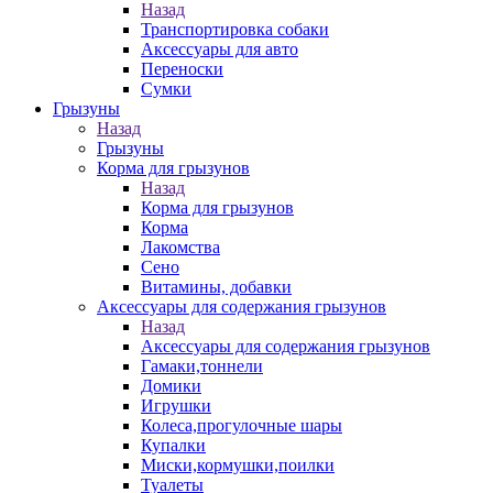
Назад
Транспортировка собаки
Аксессуары для авто
Переноски
Сумки
Грызуны
Назад
Грызуны
Корма для грызунов
Назад
Корма для грызунов
Корма
Лакомства
Сено
Витамины, добавки
Аксессуары для содержания грызунов
Назад
Аксессуары для содержания грызунов
Гамаки,тоннели
Домики
Игрушки
Колеса,прогулочные шары
Купалки
Миски,кормушки,поилки
Туалеты