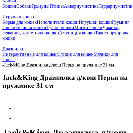
Кошки
Кошки
Собаки
Грызуны
Птицы
Аквариумистика
Террариумистик
-
Игрушки кошки
Корма для кошек
Наполнители кошки
Игрушки кошки
Груминг
кошки
Гигиена кошки
Туалет кошки
Миски кошки
Домики,
лежанки, когтеточки кошки
Амуниция кошки
Транспортировка
кошки
-
Дразнилки
Интерактивные для кошек
Мягкие для кошек
Мячики для
кошек
-
Jack&King Дразнилка д/кош Перья на пружинке 31 см
Jack&King Дразнилка д/кош Перья на
пружинке 31 см
Jack&King Дразнилка д/кош