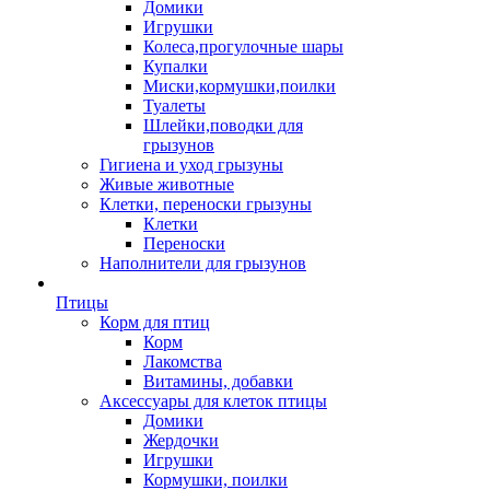
Домики
Игрушки
Колеса,прогулочные шары
Купалки
Миски,кормушки,поилки
Туалеты
Шлейки,поводки для
грызунов
Гигиена и уход грызуны
Живые животные
Клетки, переноски грызуны
Клетки
Переноски
Наполнители для грызунов
Птицы
Корм для птиц
Корм
Лакомства
Витамины, добавки
Аксессуары для клеток птицы
Домики
Жердочки
Игрушки
Кормушки, поилки