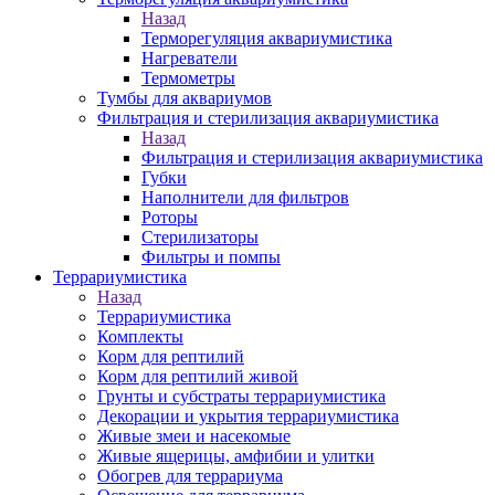
Назад
Терморегуляция аквариумистика
Нагреватели
Термометры
Тумбы для аквариумов
Фильтрация и стерилизация аквариумистика
Назад
Фильтрация и стерилизация аквариумистика
Губки
Наполнители для фильтров
Роторы
Стерилизаторы
Фильтры и помпы
Террариумистика
Назад
Террариумистика
Комплекты
Корм для рептилий
Корм для рептилий живой
Грунты и субстраты террариумистика
Декорации и укрытия террариумистика
Живые змеи и насекомые
Живые ящерицы, амфибии и улитки
Обогрев для террариума