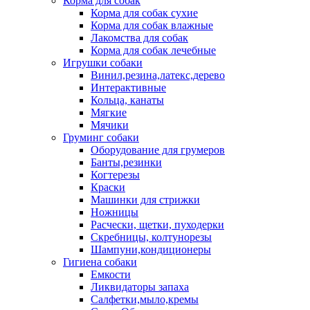
Корма для собак
Корма для собак сухие
Корма для собак влажные
Лакомства для собак
Корма для собак лечебные
Игрушки собаки
Винил,резина,латекс,дерево
Интерактивные
Кольца, канаты
Мягкие
Мячики
Груминг собаки
Оборудование для грумеров
Банты,резинки
Когтерезы
Краски
Машинки для стрижки
Ножницы
Расчески, щетки, пуходерки
Скребницы, колтунорезы
Шампуни,кондиционеры
Гигиена собаки
Емкости
Ликвидаторы запаха
Салфетки,мыло,кремы