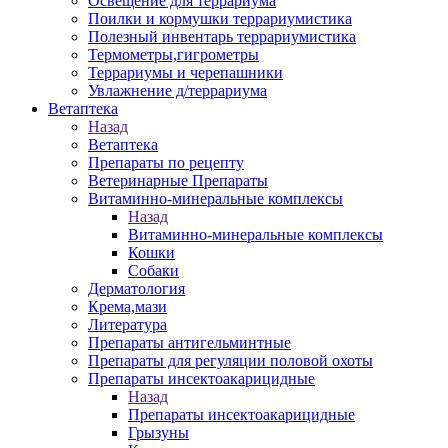
Освещение для террариума
Поилки и кормушки террариумистика
Полезный инвентарь террариумистика
Термометры,гигрометры
Террариумы и черепашники
Увлажнение д/террариума
Ветаптека
Назад
Ветаптека
Препараты по рецепту
Ветеринарные Препараты
Витаминно-минеральные комплексы
Назад
Витаминно-минеральные комплексы
Кошки
Собаки
Дерматология
Крема,мази
Литература
Препараты антигельминтные
Препараты для регуляции половой охоты
Препараты инсектоакарицидные
Назад
Препараты инсектоакарицидные
Грызуны