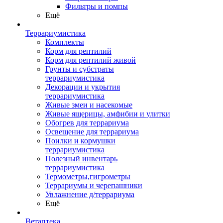
Фильтры и помпы
Ещё
Террариумистика
Комплекты
Корм для рептилий
Корм для рептилий живой
Грунты и субстраты
террариумистика
Декорации и укрытия
террариумистика
Живые змеи и насекомые
Живые ящерицы, амфибии и улитки
Обогрев для террариума
Освещение для террариума
Поилки и кормушки
террариумистика
Полезный инвентарь
террариумистика
Термометры,гигрометры
Террариумы и черепашники
Увлажнение д/террариума
Ещё
Ветаптека