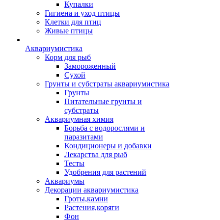
Купалки
Гигиена и уход птицы
Клетки для птиц
Живые птицы
Аквариумистика
Корм для рыб
Замороженный
Сухой
Грунты и субстраты аквариумистика
Грунты
Питательные грунты и
субстраты
Аквариумная химия
Борьба с водорослями и
паразитами
Кондиционеры и добавки
Лекарства для рыб
Тесты
Удобрения для растений
Аквариумы
Декорации аквариумистика
Гроты,камни
Растения,коряги
Фон