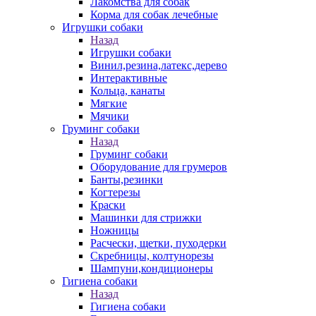
Лакомства для собак
Корма для собак лечебные
Игрушки собаки
Назад
Игрушки собаки
Винил,резина,латекс,дерево
Интерактивные
Кольца, канаты
Мягкие
Мячики
Груминг собаки
Назад
Груминг собаки
Оборудование для грумеров
Банты,резинки
Когтерезы
Краски
Машинки для стрижки
Ножницы
Расчески, щетки, пуходерки
Скребницы, колтунорезы
Шампуни,кондиционеры
Гигиена собаки
Назад
Гигиена собаки