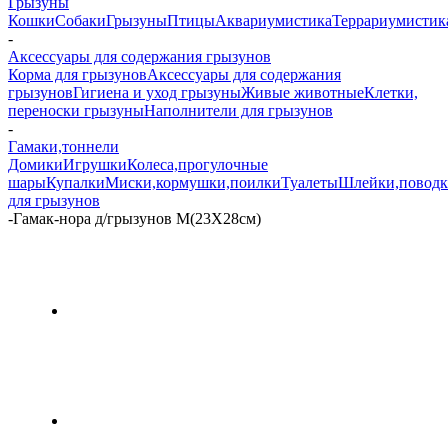
Грызуны
Кошки
Собаки
Грызуны
Птицы
Аквариумистика
Террариумистик
-
Аксессуары для содержания грызунов
Корма для грызунов
Аксессуары для содержания
грызунов
Гигиена и уход грызуны
Живые животные
Клетки,
переноски грызуны
Наполнители для грызунов
-
Гамаки,тоннели
Домики
Игрушки
Колеса,прогулочные
шары
Купалки
Миски,кормушки,поилки
Туалеты
Шлейки,повод
для грызунов
-
Гамак-нора д/грызунов M(23Х28см)