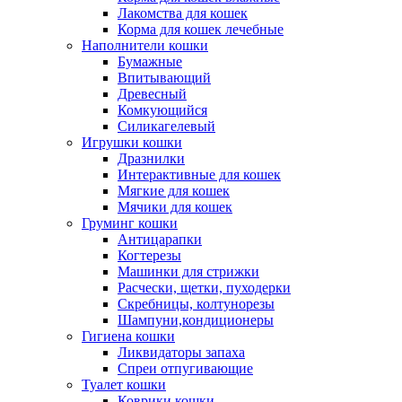
Лакомства для кошек
Корма для кошек лечебные
Наполнители кошки
Бумажные
Впитывающий
Древесный
Комкующийся
Силикагелевый
Игрушки кошки
Дразнилки
Интерактивные для кошек
Мягкие для кошек
Мячики для кошек
Груминг кошки
Антицарапки
Когтерезы
Машинки для стрижки
Расчески, щетки, пуходерки
Скребницы, колтунорезы
Шампуни,кондиционеры
Гигиена кошки
Ликвидаторы запаха
Спреи отпугивающие
Туалет кошки
Коврики кошки