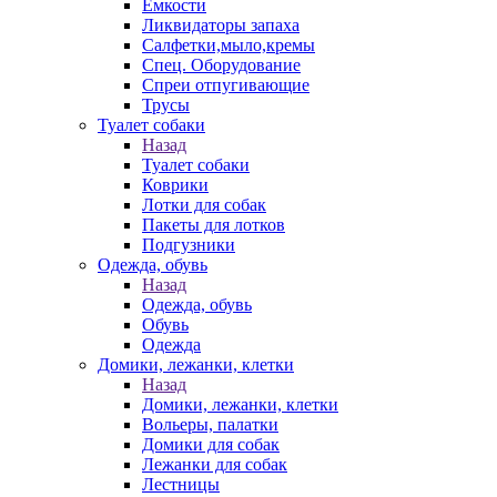
Емкости
Ликвидаторы запаха
Салфетки,мыло,кремы
Спец. Оборудование
Спреи отпугивающие
Трусы
Туалет собаки
Назад
Туалет собаки
Коврики
Лотки для собак
Пакеты для лотков
Подгузники
Одежда, обувь
Назад
Одежда, обувь
Обувь
Одежда
Домики, лежанки, клетки
Назад
Домики, лежанки, клетки
Вольеры, палатки
Домики для собак
Лежанки для собак
Лестницы