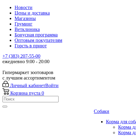
Новости
Цены и доставка
Магазины
Груминг
Ветклиника
Бонусная программа
Оптовым покупателям
Горсть в приют
+7 (383) 207-55-00
ежедневно 9:00 - 20:00
Гипермаркет зоотоваров
с лучшим ассортиментом
Личный кабинет
Войти
Корзина
пуста
0
Собаки
Корма для соб
Корма д
Корма д