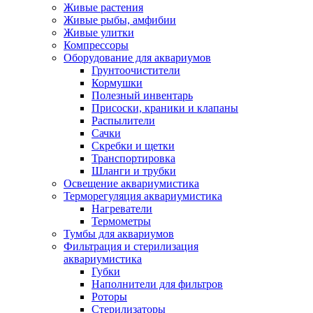
Живые растения
Живые рыбы, амфибии
Живые улитки
Компрессоры
Оборудование для аквариумов
Грунтоочистители
Кормушки
Полезный инвентарь
Присоски, краники и клапаны
Распылители
Сачки
Скребки и щетки
Транспортировка
Шланги и трубки
Освещение аквариумистика
Терморегуляция аквариумистика
Нагреватели
Термометры
Тумбы для аквариумов
Фильтрация и стерилизация
аквариумистика
Губки
Наполнители для фильтров
Роторы
Стерилизаторы