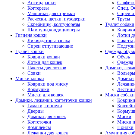
Антицарапки
Салфетк
Когтерезы
Спец. О
Машинки для стрижки
Спреи о
Расчески, щетки, пуходерки
Трусы
Скребницы, колтунорезы
Туалет собаки
Шампуни,кондиционеры
Коврик
Гигиена кошки
Лотки д
Ликвидаторы запаха
Пакеты 
Спреи отпугивающие
Подгузн
Туалет кошки
Одежда, обувь
Коврики кошки
Обувь
Лотки для кошек
Одежда
Пакеты для лотков
Домики, лежа
Совки
Вольеры
Миски кошки
Домики 
Коврики под миску
Лежанки
Кормушки
Лестни
Миски для кошек
Миски собаки
Домики, лежанки, когтеточки кошки
Коврики
Гамаки, тоннели
Контей
Дверцы
Кормуш
Домики для кошек
Миски
Когтеточки
Миски н
Комплексы
Поилки
Лежанки для кошек
Амуниция со