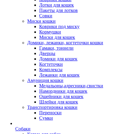
Лотки для кошек
Пакеты для лотков
Совки
Миски кошки
Коврики под миску
Кормушки
Миски для кошек
Домики, лежанки, когтеточки кошки
Гамаки, тоннели
Дверцы
Домики для кошек
Когтеточки
Комплексы
Лежанки для кошек
Амуниция кошки
Медальоны,адресники,свистки
Намордники для кошек
Ошейники для кошек
Шлейки для кошек
Транспортировка кошки
Переноски
Сумки
Собаки