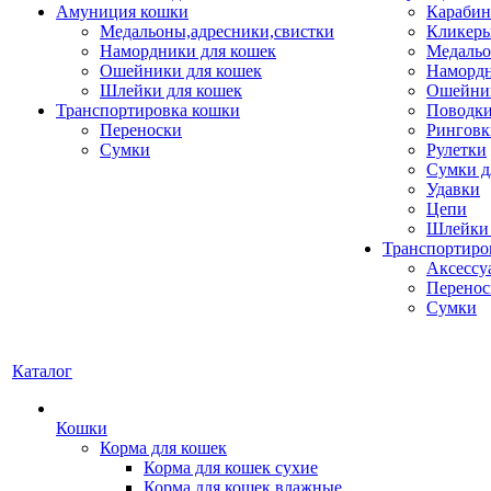
Амуниция кошки
Карабин
Медальоны,адресники,свистки
Кликеры
Намордники для кошек
Медальо
Ошейники для кошек
Наморд
Шлейки для кошек
Ошейник
Транспортировка кошки
Поводки
Переноски
Ринговк
Сумки
Рулетки
Сумки д
Удавки
Цепи
Шлейки 
Транспортиро
Аксессу
Перенос
Сумки
Каталог
Кошки
Корма для кошек
Корма для кошек сухие
Корма для кошек влажные