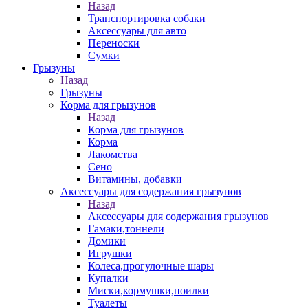
Назад
Транспортировка собаки
Аксессуары для авто
Переноски
Сумки
Грызуны
Назад
Грызуны
Корма для грызунов
Назад
Корма для грызунов
Корма
Лакомства
Сено
Витамины, добавки
Аксессуары для содержания грызунов
Назад
Аксессуары для содержания грызунов
Гамаки,тоннели
Домики
Игрушки
Колеса,прогулочные шары
Купалки
Миски,кормушки,поилки
Туалеты