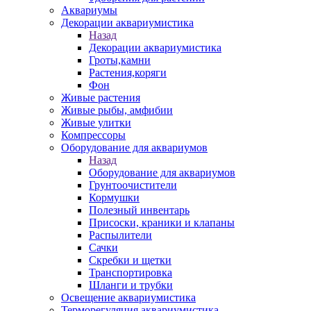
Аквариумы
Декорации аквариумистика
Назад
Декорации аквариумистика
Гроты,камни
Растения,коряги
Фон
Живые растения
Живые рыбы, амфибии
Живые улитки
Компрессоры
Оборудование для аквариумов
Назад
Оборудование для аквариумов
Грунтоочистители
Кормушки
Полезный инвентарь
Присоски, краники и клапаны
Распылители
Сачки
Скребки и щетки
Транспортировка
Шланги и трубки
Освещение аквариумистика
Терморегуляция аквариумистика