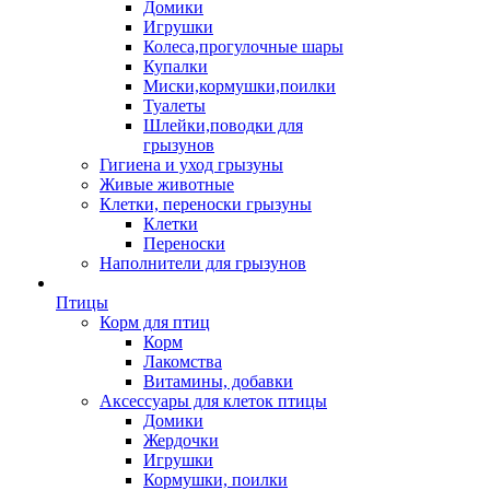
Домики
Игрушки
Колеса,прогулочные шары
Купалки
Миски,кормушки,поилки
Туалеты
Шлейки,поводки для
грызунов
Гигиена и уход грызуны
Живые животные
Клетки, переноски грызуны
Клетки
Переноски
Наполнители для грызунов
Птицы
Корм для птиц
Корм
Лакомства
Витамины, добавки
Аксессуары для клеток птицы
Домики
Жердочки
Игрушки
Кормушки, поилки