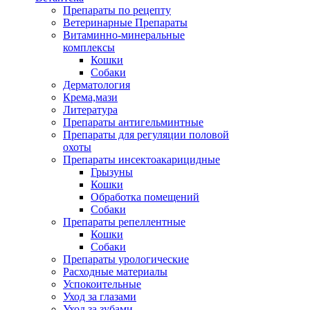
Препараты по рецепту
Ветеринарные Препараты
Витаминно-минеральные
комплексы
Кошки
Собаки
Дерматология
Крема,мази
Литература
Препараты антигельминтные
Препараты для регуляции половой
охоты
Препараты инсектоакарицидные
Грызуны
Кошки
Обработка помещений
Собаки
Препараты репеллентные
Кошки
Собаки
Препараты урологические
Расходные материалы
Успокоительные
Уход за глазами
Уход за зубами