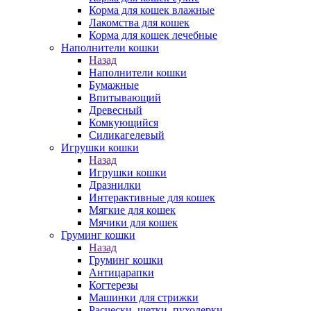
Корма для кошек влажные
Лакомства для кошек
Корма для кошек лечебные
Наполнители кошки
Назад
Наполнители кошки
Бумажные
Впитывающий
Древесный
Комкующийся
Силикагелевый
Игрушки кошки
Назад
Игрушки кошки
Дразнилки
Интерактивные для кошек
Мягкие для кошек
Мячики для кошек
Груминг кошки
Назад
Груминг кошки
Антицарапки
Когтерезы
Машинки для стрижки
Расчески, щетки, пуходерки