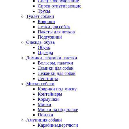
Спец. Оборудование
Спреи отпугивающие
Трусы
Туалет собаки
Коврики
Лотки для собак
Пакеты для лотков
Подгузники
Одежда, обувь
Обувь
Одежда
Домики, лежанки, клетки
Вольеры, палатки
Домики для собак
Лежанки для собак
Лестницы
Миски собаки
Коврики под миску
Контейнеры
Кормушки
Миски
Миски на подставке
Поилки
Амуниция собаки
Карабины,вертлюги