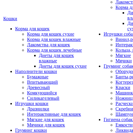
Лакомст
Корма д
Ди
вл
Кошки
Ди
Корма для кошек
су
Корма для кошек сухие
Игрушки соба
Корма для кошек влажные
Винил,р
Лакомства для кошек
Интерак
Корма для кошек лечебные
Кольца,
Диеты для кошек
Мягкие
влажные
Мячики
Диеты для кошек сухие
Груминг соба
Наполнители кошки
Оборудо
Бумажные
Банты,р
Впитывающий
Когтере
Древесный
Краски
Комкующийся
Машинки
Силикагелевый
Ножни
Игрушки кошки
Расческ
Дразнилки
Скребни
Интерактивные для кошек
Шампун
Мягкие для кошек
Гигиена соба
Мячики для кошек
Емкости
Груминг кошки
Ликвида