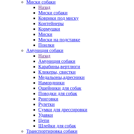
Миски собаки
Назад
Миски собаки
Коврики под миску
Контейнеры
Кормушки
Миски
Миски на подставке
Поилки
Амуниция собаки
Назад
Амуниция собаки
Карабины,вертлюги
Кликеры, свистки
Медальоны,адресники
Намордники
Ошейники для собак
Поводки для собак
Ринговки
Рулетки
Сумки для дрессировки
Удавки
Цепи
Шлейки для собак
Транспортировка собаки