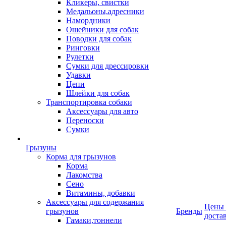
Кликеры, свистки
Медальоны,адресники
Намордники
Ошейники для собак
Поводки для собак
Ринговки
Рулетки
Сумки для дрессировки
Удавки
Цепи
Шлейки для собак
Транспортировка собаки
Аксессуары для авто
Переноски
Сумки
Грызуны
Корма для грызунов
Корма
Лакомства
Сено
Витамины, добавки
Аксессуары для содержания
Цены
грызунов
Бренды
доста
Гамаки,тоннели