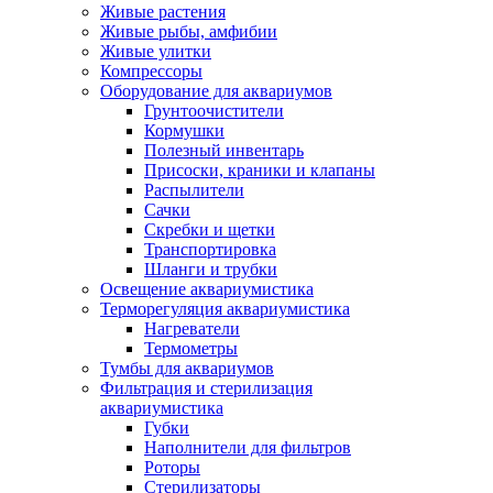
Живые растения
Живые рыбы, амфибии
Живые улитки
Компрессоры
Оборудование для аквариумов
Грунтоочистители
Кормушки
Полезный инвентарь
Присоски, краники и клапаны
Распылители
Сачки
Скребки и щетки
Транспортировка
Шланги и трубки
Освещение аквариумистика
Терморегуляция аквариумистика
Нагреватели
Термометры
Тумбы для аквариумов
Фильтрация и стерилизация
аквариумистика
Губки
Наполнители для фильтров
Роторы
Стерилизаторы