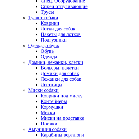
Спец. Оборудование
Спреи отпугивающие
Трусы
Туалет собаки
Коврики
Лотки для собак
Пакеты для лотков
Подгузники
Одежда, обувь
Обувь
Одежда
Домики, лежанки, клетки
Вольеры, палатки
Домики для собак
Лежанки для собак
Лестницы
Миски собаки
Коврики под миску
Контейнеры
Кормушки
Миски
Миски на подставке
Поилки
Амуниция собаки
Карабины,вертлюги