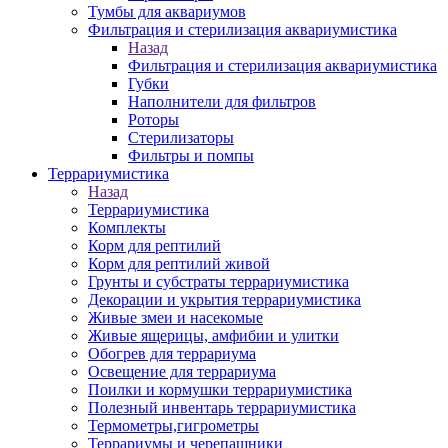
Тумбы для аквариумов
Фильтрация и стерилизация аквариумистика
Назад
Фильтрация и стерилизация аквариумистика
Губки
Наполнители для фильтров
Роторы
Стерилизаторы
Фильтры и помпы
Террариумистика
Назад
Террариумистика
Комплекты
Корм для рептилий
Корм для рептилий живой
Грунты и субстраты террариумистика
Декорации и укрытия террариумистика
Живые змеи и насекомые
Живые ящерицы, амфибии и улитки
Обогрев для террариума
Освещение для террариума
Поилки и кормушки террариумистика
Полезный инвентарь террариумистика
Термометры,гигрометры
Террариумы и черепашники