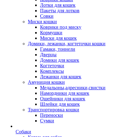
Лотки для кошек
Пакеты для лотков
Совки
Миски кошки
Коврики под миску
Кормушки
Миски для кошек
Домики, лежанки, когтеточки кошки
Гамаки, тоннели
Дверцы
Домики для кошек
Когтеточки
Комплексы
Лежанки для кошек
Амуниция кошки
Медальоны,адресники,свистки
Намордники для кошек
Ошейники для кошек
Шлейки для кошек
Транспортировка кошки
Переноски
Сумки
Собаки