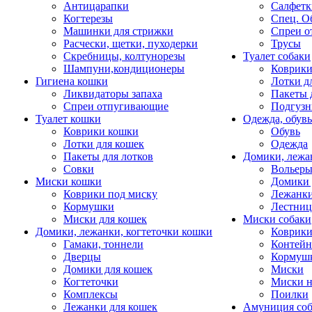
Антицарапки
Салфетк
Когтерезы
Спец. О
Машинки для стрижки
Спреи о
Расчески, щетки, пуходерки
Трусы
Скребницы, колтунорезы
Туалет собаки
Шампуни,кондиционеры
Коврик
Гигиена кошки
Лотки д
Ликвидаторы запаха
Пакеты 
Спреи отпугивающие
Подгузн
Туалет кошки
Одежда, обувь
Коврики кошки
Обувь
Лотки для кошек
Одежда
Пакеты для лотков
Домики, лежа
Совки
Вольеры
Миски кошки
Домики 
Коврики под миску
Лежанки
Кормушки
Лестни
Миски для кошек
Миски собаки
Домики, лежанки, когтеточки кошки
Коврики
Гамаки, тоннели
Контей
Дверцы
Кормуш
Домики для кошек
Миски
Когтеточки
Миски н
Комплексы
Поилки
Лежанки для кошек
Амуниция со