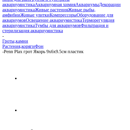
аквариумистика
Аквариумная химия
Аквариумы
Декорации
аквариумистика
Живые растения
Живые рыбы,
амфибии
Живые улитки
Компрессоры
Оборудование для
аквариумов
Освещение аквариумистика
Терморегуляция
аквариумистика
Тумбы для аквариумов
Фильтрация и
стерилизация аквариумистика
-
Гроты,камни
Растения,коряги
Фон
-
Penn Plax грот Якорь 9x6x9.5см пластик