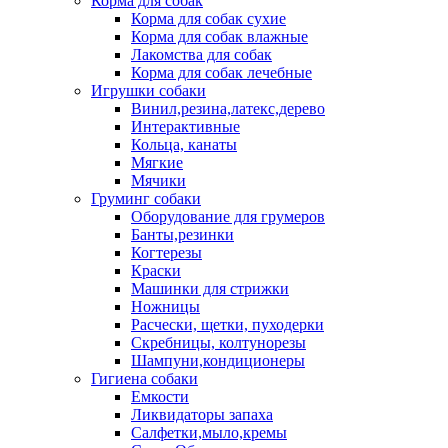
Корма для собак
Корма для собак сухие
Корма для собак влажные
Лакомства для собак
Корма для собак лечебные
Игрушки собаки
Винил,резина,латекс,дерево
Интерактивные
Кольца, канаты
Мягкие
Мячики
Груминг собаки
Оборудование для грумеров
Банты,резинки
Когтерезы
Краски
Машинки для стрижки
Ножницы
Расчески, щетки, пуходерки
Скребницы, колтунорезы
Шампуни,кондиционеры
Гигиена собаки
Емкости
Ликвидаторы запаха
Салфетки,мыло,кремы