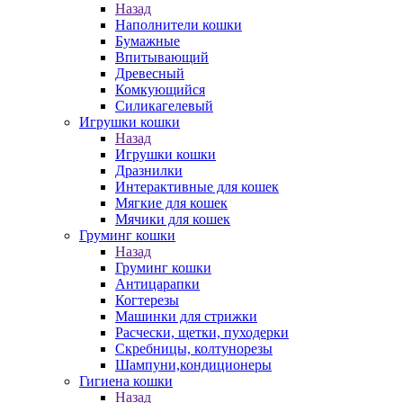
Назад
Наполнители кошки
Бумажные
Впитывающий
Древесный
Комкующийся
Силикагелевый
Игрушки кошки
Назад
Игрушки кошки
Дразнилки
Интерактивные для кошек
Мягкие для кошек
Мячики для кошек
Груминг кошки
Назад
Груминг кошки
Антицарапки
Когтерезы
Машинки для стрижки
Расчески, щетки, пуходерки
Скребницы, колтунорезы
Шампуни,кондиционеры
Гигиена кошки
Назад