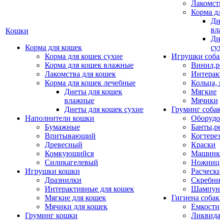
Лакомст
Корма д
Ди
вл
Кошки
Ди
Корма для кошек
су
Корма для кошек сухие
Игрушки соба
Корма для кошек влажные
Винил,р
Лакомства для кошек
Интерак
Корма для кошек лечебные
Кольца,
Диеты для кошек
Мягкие
влажные
Мячики
Диеты для кошек сухие
Груминг соба
Наполнители кошки
Оборудо
Бумажные
Банты,р
Впитывающий
Когтере
Древесный
Краски
Комкующийся
Машинки
Силикагелевый
Ножни
Игрушки кошки
Расческ
Дразнилки
Скребни
Интерактивные для кошек
Шампун
Мягкие для кошек
Гигиена соба
Мячики для кошек
Емкости
Груминг кошки
Ликвида