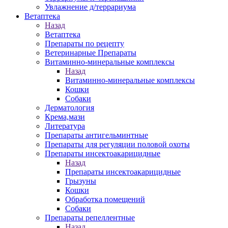
Увлажнение д/террариума
Ветаптека
Назад
Ветаптека
Препараты по рецепту
Ветеринарные Препараты
Витаминно-минеральные комплексы
Назад
Витаминно-минеральные комплексы
Кошки
Собаки
Дерматология
Крема,мази
Литература
Препараты антигельминтные
Препараты для регуляции половой охоты
Препараты инсектоакарицидные
Назад
Препараты инсектоакарицидные
Грызуны
Кошки
Обработка помещений
Собаки
Препараты репеллентные
Назад