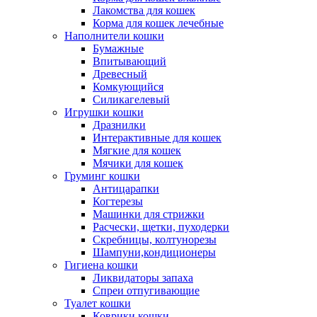
Лакомства для кошек
Корма для кошек лечебные
Наполнители кошки
Бумажные
Впитывающий
Древесный
Комкующийся
Силикагелевый
Игрушки кошки
Дразнилки
Интерактивные для кошек
Мягкие для кошек
Мячики для кошек
Груминг кошки
Антицарапки
Когтерезы
Машинки для стрижки
Расчески, щетки, пуходерки
Скребницы, колтунорезы
Шампуни,кондиционеры
Гигиена кошки
Ликвидаторы запаха
Спреи отпугивающие
Туалет кошки
Коврики кошки