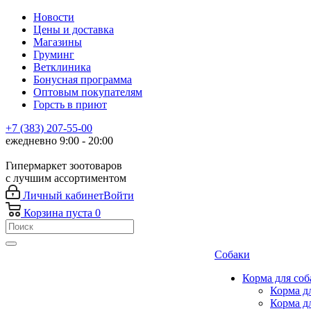
Новости
Цены и доставка
Магазины
Груминг
Ветклиника
Бонусная программа
Оптовым покупателям
Горсть в приют
+7 (383) 207-55-00
ежедневно 9:00 - 20:00
Гипермаркет зоотоваров
с лучшим ассортиментом
Личный кабинет
Войти
Корзина
пуста
0
Собаки
Корма для соб
Корма д
Корма д