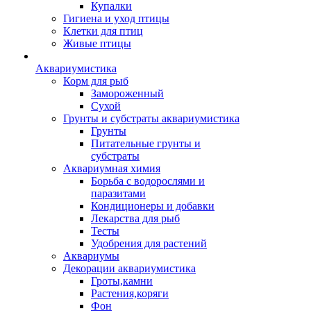
Купалки
Гигиена и уход птицы
Клетки для птиц
Живые птицы
Аквариумистика
Корм для рыб
Замороженный
Сухой
Грунты и субстраты аквариумистика
Грунты
Питательные грунты и
субстраты
Аквариумная химия
Борьба с водорослями и
паразитами
Кондиционеры и добавки
Лекарства для рыб
Тесты
Удобрения для растений
Аквариумы
Декорации аквариумистика
Гроты,камни
Растения,коряги
Фон