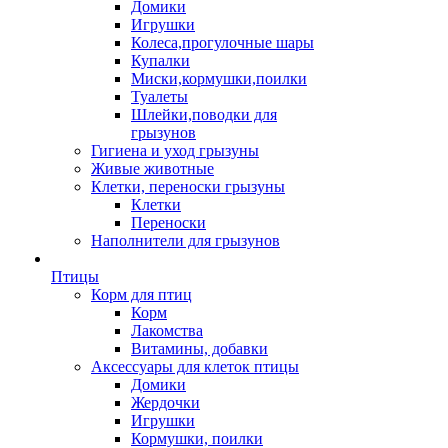
Домики
Игрушки
Колеса,прогулочные шары
Купалки
Миски,кормушки,поилки
Туалеты
Шлейки,поводки для
грызунов
Гигиена и уход грызуны
Живые животные
Клетки, переноски грызуны
Клетки
Переноски
Наполнители для грызунов
Птицы
Корм для птиц
Корм
Лакомства
Витамины, добавки
Аксессуары для клеток птицы
Домики
Жердочки
Игрушки
Кормушки, поилки