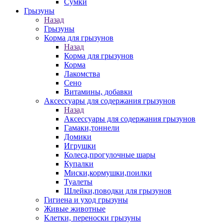
Сумки
Грызуны
Назад
Грызуны
Корма для грызунов
Назад
Корма для грызунов
Корма
Лакомства
Сено
Витамины, добавки
Аксессуары для содержания грызунов
Назад
Аксессуары для содержания грызунов
Гамаки,тоннели
Домики
Игрушки
Колеса,прогулочные шары
Купалки
Миски,кормушки,поилки
Туалеты
Шлейки,поводки для грызунов
Гигиена и уход грызуны
Живые животные
Клетки, переноски грызуны