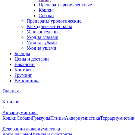
Препараты репеллентные
Кошки
Собаки
Препараты урологические
Расходные материалы
Успокоительные
Уход за глазами
Уход за зубами
Уход за ушами
Бренды
Цены и доставка
Вакансии
Контакты
Груминг
Ветклиника
Главная
-
Каталог
-
Аквариумистика
Кошки
Собаки
Грызуны
Птицы
Аквариумистика
Террариумистик
-
Декорации аквариумистика
Корм для рыб
Грунты и субстраты