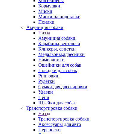
Контейнеры
Кормушки
Миски
Миски на подставке
Поилки
Амуниция собаки
Назад
Амуниция собаки
Карабины,вертлюги
Кликеры, свистки
Медальоны,адресники
Намордники
Ошейники для собак
Поводки для собак
Ринговки
Рулетки
Сумки для дрессировки
Удавки
Цепи
Шлейки для собак
Транспортировка собаки
Назад
Транспортировка собаки
Аксессуары для авто
Переноски