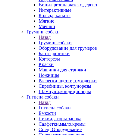
Винил,резина,латекс,дерево
Интерактивные
Кольца, канаты
Мягкие
Мячики
Груминг собаки
Назад
Груминг собаки
Оборудование для грумеров
Банты,резинки
Когтерезы
Краски
Машинки для стрижки
Ножницы
Расчески, щетки, пуходерки
Скребницы, колтунорезы
Шампуни,кондиционеры
Гигиена собаки
Назад
Гигиена собаки
Емкости
Ликвидаторы запаха
Салфетки,мыло,кремы
Спец. Оборудование
Спреи отпугивающие