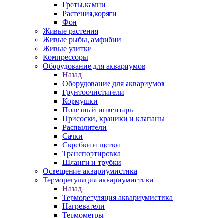
Гроты,камни
Растения,коряги
Фон
Живые растения
Живые рыбы, амфибии
Живые улитки
Компрессоры
Оборудование для аквариумов
Назад
Оборудование для аквариумов
Грунтоочистители
Кормушки
Полезный инвентарь
Присоски, краники и клапаны
Распылители
Сачки
Скребки и щетки
Транспортировка
Шланги и трубки
Освещение аквариумистика
Терморегуляция аквариумистика
Назад
Терморегуляция аквариумистика
Нагреватели
Термометры