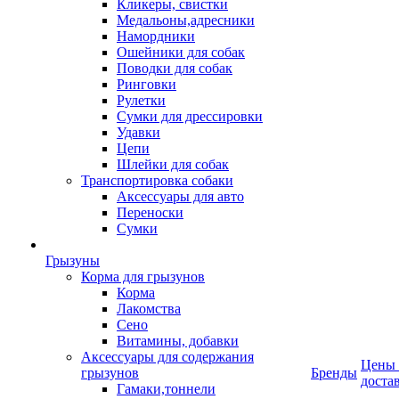
Кликеры, свистки
Медальоны,адресники
Намордники
Ошейники для собак
Поводки для собак
Ринговки
Рулетки
Сумки для дрессировки
Удавки
Цепи
Шлейки для собак
Транспортировка собаки
Аксессуары для авто
Переноски
Сумки
Грызуны
Корма для грызунов
Корма
Лакомства
Сено
Витамины, добавки
Аксессуары для содержания
Цены
грызунов
Бренды
доста
Гамаки,тоннели