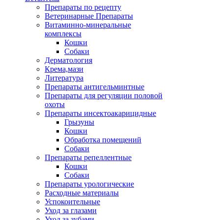
Препараты по рецепту
Ветеринарные Препараты
Витаминно-минеральные
комплексы
Кошки
Собаки
Дерматология
Крема,мази
Литература
Препараты антигельминтные
Препараты для регуляции половой
охоты
Препараты инсектоакарицидные
Грызуны
Кошки
Обработка помещений
Собаки
Препараты репеллентные
Кошки
Собаки
Препараты урологические
Расходные материалы
Успокоительные
Уход за глазами
Уход за зубами