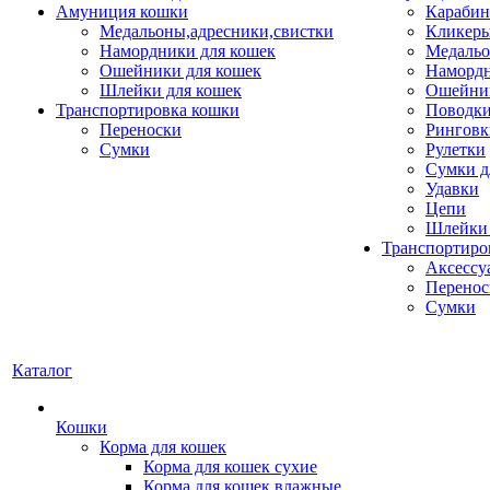
Амуниция кошки
Карабин
Медальоны,адресники,свистки
Кликеры
Намордники для кошек
Медальо
Ошейники для кошек
Наморд
Шлейки для кошек
Ошейник
Транспортировка кошки
Поводки
Переноски
Ринговк
Сумки
Рулетки
Сумки д
Удавки
Цепи
Шлейки 
Транспортиро
Аксессу
Перенос
Сумки
Каталог
Кошки
Корма для кошек
Корма для кошек сухие
Корма для кошек влажные