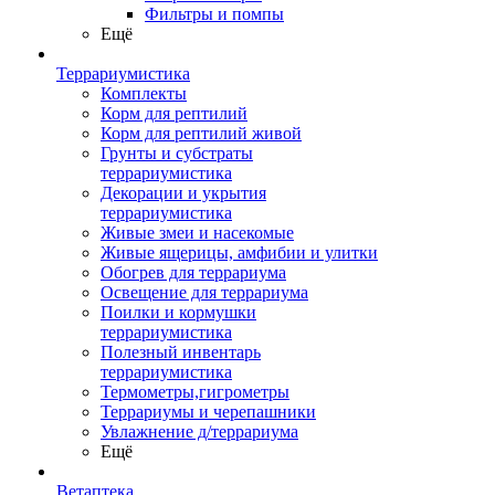
Фильтры и помпы
Ещё
Террариумистика
Комплекты
Корм для рептилий
Корм для рептилий живой
Грунты и субстраты
террариумистика
Декорации и укрытия
террариумистика
Живые змеи и насекомые
Живые ящерицы, амфибии и улитки
Обогрев для террариума
Освещение для террариума
Поилки и кормушки
террариумистика
Полезный инвентарь
террариумистика
Термометры,гигрометры
Террариумы и черепашники
Увлажнение д/террариума
Ещё
Ветаптека