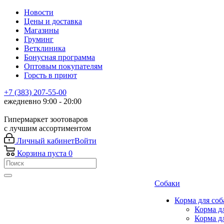
Новости
Цены и доставка
Магазины
Груминг
Ветклиника
Бонусная программа
Оптовым покупателям
Горсть в приют
+7 (383) 207-55-00
ежедневно 9:00 - 20:00
Гипермаркет зоотоваров
с лучшим ассортиментом
Личный кабинет
Войти
Корзина
пуста
0
Собаки
Корма для соб
Корма д
Корма д