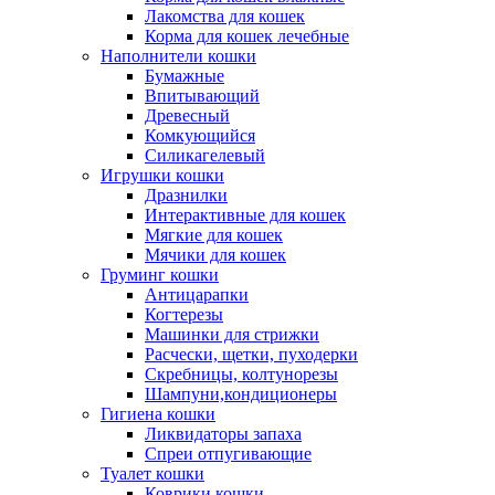
Лакомства для кошек
Корма для кошек лечебные
Наполнители кошки
Бумажные
Впитывающий
Древесный
Комкующийся
Силикагелевый
Игрушки кошки
Дразнилки
Интерактивные для кошек
Мягкие для кошек
Мячики для кошек
Груминг кошки
Антицарапки
Когтерезы
Машинки для стрижки
Расчески, щетки, пуходерки
Скребницы, колтунорезы
Шампуни,кондиционеры
Гигиена кошки
Ликвидаторы запаха
Спреи отпугивающие
Туалет кошки
Коврики кошки