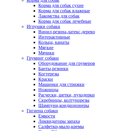
Корма для собак
Корма для собак сухие
Корма для собак влажные
Лакомства для собак
Корма для собак лечебные
Игрушки собаки
Винил,резина,латекс,дерево
Интерактивные
Кольца, канаты
Мягкие
Мячики
Груминг собаки
Оборудование для грумеров
Банты,резинки
Когтерезы
Краски
Машинки для стрижки
Ножницы
Расчески, щетки, пуходерки
Скребницы, колтунорезы
Шампуни,кондиционеры
Гигиена собаки
Емкости
Ликвидаторы запаха
Салфетки,мыло,кремы