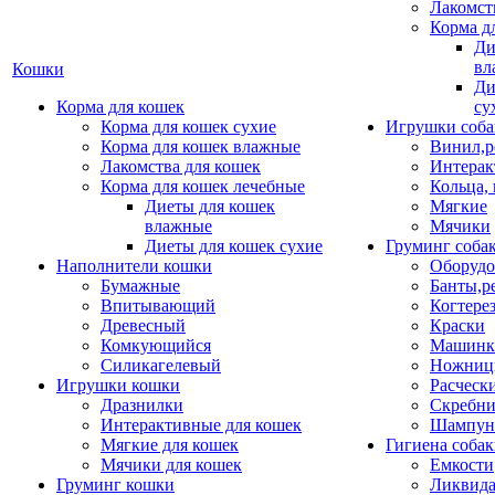
Лакомст
Корма д
Ди
вл
Кошки
Ди
Корма для кошек
су
Корма для кошек сухие
Игрушки соба
Корма для кошек влажные
Винил,р
Лакомства для кошек
Интерак
Корма для кошек лечебные
Кольца,
Диеты для кошек
Мягкие
влажные
Мячики
Диеты для кошек сухие
Груминг соба
Наполнители кошки
Оборудо
Бумажные
Банты,р
Впитывающий
Когтере
Древесный
Краски
Комкующийся
Машинки
Силикагелевый
Ножни
Игрушки кошки
Расческ
Дразнилки
Скребни
Интерактивные для кошек
Шампун
Мягкие для кошек
Гигиена соба
Мячики для кошек
Емкости
Груминг кошки
Ликвида