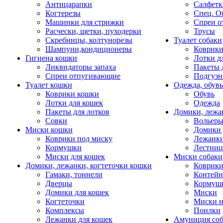
Антицарапки
Салфетк
Когтерезы
Спец. О
Машинки для стрижки
Спреи о
Расчески, щетки, пуходерки
Трусы
Скребницы, колтунорезы
Туалет собаки
Шампуни,кондиционеры
Коврик
Гигиена кошки
Лотки д
Ликвидаторы запаха
Пакеты 
Спреи отпугивающие
Подгузн
Туалет кошки
Одежда, обувь
Коврики кошки
Обувь
Лотки для кошек
Одежда
Пакеты для лотков
Домики, лежа
Совки
Вольеры
Миски кошки
Домики 
Коврики под миску
Лежанки
Кормушки
Лестни
Миски для кошек
Миски собаки
Домики, лежанки, когтеточки кошки
Коврики
Гамаки, тоннели
Контей
Дверцы
Кормуш
Домики для кошек
Миски
Когтеточки
Миски н
Комплексы
Поилки
Лежанки для кошек
Амуниция со