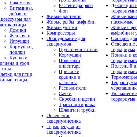
Лакомства
Растения,коряги
Декорации 
Витамины,
Фон
террариуми
добавки
Живые растения
Живые змеи
ксессуары для
Живые рыбы, амфибии
насекомые
леток птицы
Живые улитки
Живые яще
Домики
Компрессоры
амфибии и 
Жердочки
Оборудование для
Обогрев для
Игрушки
аквариумов
Освещение 
Кормушки,
Грунтоочистители
террариума
поилки
Кормушки
Поилки и к
Купалки
Полезный
террариуми
игиена и уход
инвентарь
Полезный и
тицы
Присоски,
террариуми
летки для птиц
краники и
Термометры
ивые птицы
клапаны
Террариумы
Распылители
черепашник
Сачки
Увлажнение 
Скребки и щетки
террариума
Транспортировка
Шланги и трубки
Освещение
аквариумистика
Терморегуляция
аквариумистика