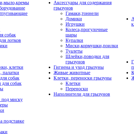
и,мыло,кремы
Аксессуары для содержания
борудование
грызунов
тпугивающие
Гамаки,тоннели
Домики
А
Игрушки
к
и
Колеса,прогулочные
ля собак
шары
для лотков
Купалки
ики
Миски,кормушки,поилки
Туалеты
Шлейки,поводки для
грызунов
Г
нки, клетки
Гигиена и уход грызуны
п
, палатки
Живые животные
К
для собак
Клетки, переноски грызуны
Ж
 для собак
Клетки
цы
Переноски
Наполнители для грызунов
 под миску
неры
ки
а подставке
баки