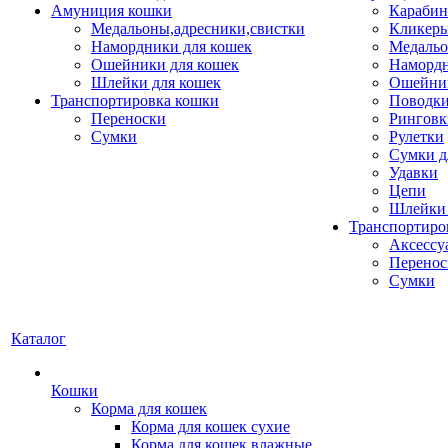
Амуниция кошки
Карабин
Медальоны,адресники,свистки
Кликеры
Намордники для кошек
Медальо
Ошейники для кошек
Наморд
Шлейки для кошек
Ошейник
Транспортировка кошки
Поводки
Переноски
Ринговк
Сумки
Рулетки
Сумки д
Удавки
Цепи
Шлейки 
Транспортиро
Аксессу
Перенос
Сумки
Каталог
Кошки
Корма для кошек
Корма для кошек сухие
Корма для кошек влажные