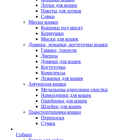
Лотки для кошек
Пакеты для лотков
Совки
Миски кошки
Коврики под миску
Кормушки
Миски для кошек
Домики, лежанки, когтеточки кошки
Гамаки, тоннели
Дверцы
Домики для кошек
Когтеточки
Комплексы
Лежанки для кошек
Амуниция кошки
Медальоны,адресники,свистки
Намордники для кошек
Ошейники для кошек
Шлейки для кошек
Транспортировка кошки
Переноски
Сумки
Собаки