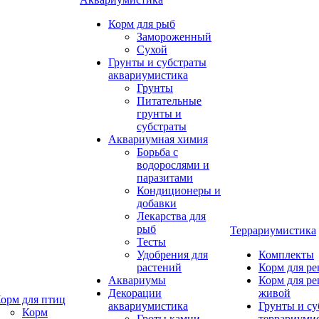
Корм для рыб
Замороженный
Сухой
Грунты и субстраты
аквариумистика
Грунты
Питательные
грунты и
субстраты
Аквариумная химия
Борьба с
водорослями и
паразитами
Кондиционеры и
добавки
Лекарства для
рыб
Террариумистика
Тесты
Удобрения для
Комплекты
растений
Корм для р
Аквариумы
Корм для р
Декорации
живой
орм для птиц
аквариумистика
Грунты и су
Корм
Гроты,камни
террариуми