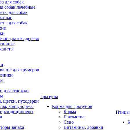
ва для собак
ля собак лечебные
еты для собак
ажные
еты для собак
хие
ки
езина,латекс,дерево
тивные
 канаты
ки
вание для грумеров
езинки
зы
 для стрижки
цы
Грызуны
и, щетки, пуходерки
цы, колтунорезы
Корма для грызунов
и,кондиционеры
Корма
Птицы
ки
Лакомства
Сено
К
торы запаха
Витамины, добавки