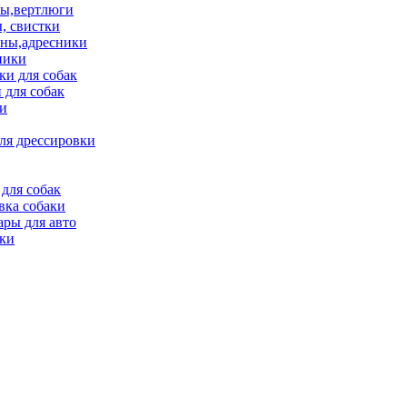
ы,вертлюги
, свистки
ны,адресники
ники
и для собак
 для собак
и
ля дрессировки
для собак
вка собаки
ары для авто
ки