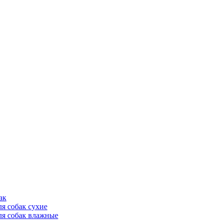
ак
ля собак сухие
ля собак влажные