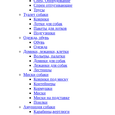
Спец. Оборудование
Спреи отпугивающие
Трусы
Туалет собаки
Коврики
Лотки для собак
Пакеты для лотков
Подгузники
Одежда, обувь
Обувь
Одежда
Домики, лежанки, клетки
Вольеры, палатки
Домики для собак
Лежанки для собак
Лестницы
Миски собаки
Коврики под миску
Контейнеры
Кормушки
Миски
Миски на подставке
Поилки
Амуниция собаки
Карабины,вертлюги