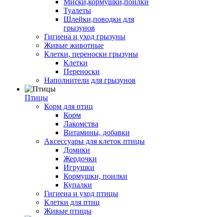
Миски,кормушки,поилки
Туалеты
Шлейки,поводки для
грызунов
Гигиена и уход грызуны
Живые животные
Клетки, переноски грызуны
Клетки
Переноски
Наполнители для грызунов
Птицы
Корм для птиц
Корм
Лакомства
Витамины, добавки
Аксессуары для клеток птицы
Домики
Жердочки
Игрушки
Кормушки, поилки
Купалки
Гигиена и уход птицы
Клетки для птиц
Живые птицы