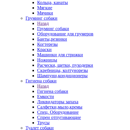
Кольца, канаты
Мягкие
Мячики
Груминг собаки
Назад
Груминг собаки
Оборудование для грумеров
Банты,резинки
Когтерезы
Краски
Машинки для стрижки
Ножницы
Расчески, щетки, пуходерки
Скребницы, колтунорезы
Шампуни,кондиционеры
Гигиена собаки
Назад
Гигиена собаки
Емкости
Ликвидаторы запаха
Салфетки,мыло,кремы
Спец. Оборудование
Спреи отпугивающие
Трусы
Туалет собаки