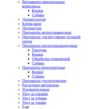
Витаминно-минеральные
комплексы
Кошки
Собаки
Дерматология
Крема,мази
Литература
Препараты антигельминтные
Препараты для регуляции половой
охоты
Препараты инсектоакарицидные
Грызуны
Кошки
Обработка помещений
Собаки
Препараты репеллентные
Кошки
Собаки
Препараты урологические
Расходные материалы
Успокоительные
Уход за глазами
Уход за зубами
Уход за ушами
Ещё