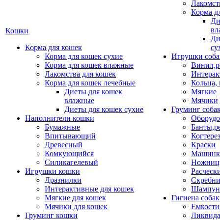
Лакомст
Корма д
Ди
вл
Кошки
Ди
Корма для кошек
су
Корма для кошек сухие
Игрушки соба
Корма для кошек влажные
Винил,р
Лакомства для кошек
Интерак
Корма для кошек лечебные
Кольца,
Диеты для кошек
Мягкие
влажные
Мячики
Диеты для кошек сухие
Груминг соба
Наполнители кошки
Оборудо
Бумажные
Банты,р
Впитывающий
Когтере
Древесный
Краски
Комкующийся
Машинки
Силикагелевый
Ножни
Игрушки кошки
Расческ
Дразнилки
Скребни
Интерактивные для кошек
Шампун
Мягкие для кошек
Гигиена соба
Мячики для кошек
Емкости
Груминг кошки
Ликвида