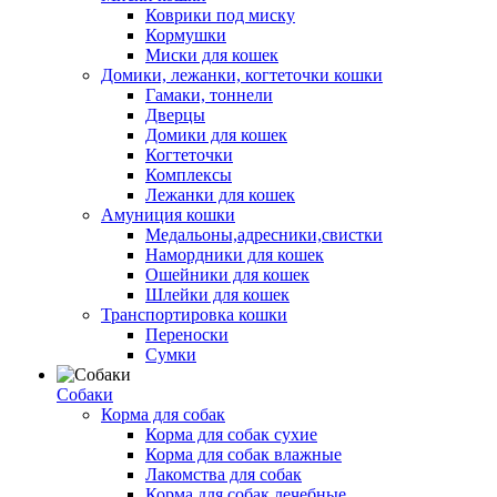
Коврики под миску
Кормушки
Миски для кошек
Домики, лежанки, когтеточки кошки
Гамаки, тоннели
Дверцы
Домики для кошек
Когтеточки
Комплексы
Лежанки для кошек
Амуниция кошки
Медальоны,адресники,свистки
Намордники для кошек
Ошейники для кошек
Шлейки для кошек
Транспортировка кошки
Переноски
Сумки
Собаки
Корма для собак
Корма для собак сухие
Корма для собак влажные
Лакомства для собак
Корма для собак лечебные