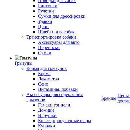
Поводки для собак
Ринговки
Рулетки
Сумки для дрессировки
Удавки
Цепи
Шлейки для собак
Транспортировка собаки
Аксессуары для авто
Переноски
Сумки
Грызуны
Корма для грызунов
Корма
Лакомства
Сено
Витамины, добавки
Аксессуары для содержания
Цены
Бренды
грызунов
доста
Гамаки,тоннели
Домики
Игрушки
Колеса,прогулочные шары
Купалки