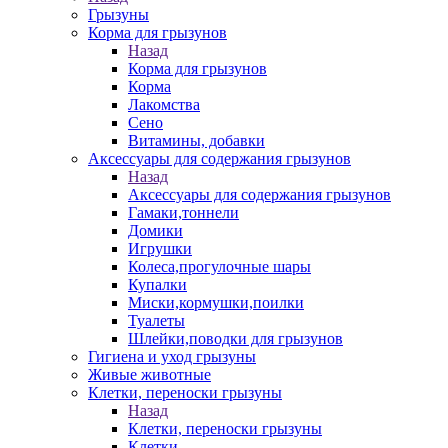
Грызуны
Корма для грызунов
Назад
Корма для грызунов
Корма
Лакомства
Сено
Витамины, добавки
Аксессуары для содержания грызунов
Назад
Аксессуары для содержания грызунов
Гамаки,тоннели
Домики
Игрушки
Колеса,прогулочные шары
Купалки
Миски,кормушки,поилки
Туалеты
Шлейки,поводки для грызунов
Гигиена и уход грызуны
Живые животные
Клетки, переноски грызуны
Назад
Клетки, переноски грызуны
Клетки