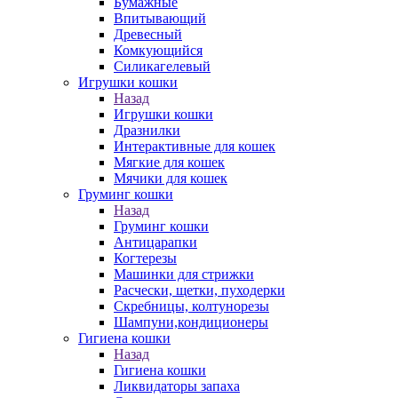
Бумажные
Впитывающий
Древесный
Комкующийся
Силикагелевый
Игрушки кошки
Назад
Игрушки кошки
Дразнилки
Интерактивные для кошек
Мягкие для кошек
Мячики для кошек
Груминг кошки
Назад
Груминг кошки
Антицарапки
Когтерезы
Машинки для стрижки
Расчески, щетки, пуходерки
Скребницы, колтунорезы
Шампуни,кондиционеры
Гигиена кошки
Назад
Гигиена кошки
Ликвидаторы запаха