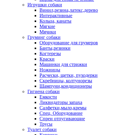
Игрушки собаки
Винил,резина,латекс,дерево
Интерактивные
Кольца, канаты
Мягкие
Мячики
Груминг собаки
Оборудование для грумеров
Банты,резинки
Когтерезы
Краски
Машинки для стрижки
Ножницы
Расчески, щетки, пуходерки
Скребницы, колтунорезы
Шампуни,кондиционеры
Гигиена собаки
Емкости
Ликвидаторы запаха
Салфетки,мыло,кремы
Спец. Оборудование
Спреи отпугивающие
Трусы
Туалет собаки
Коврики