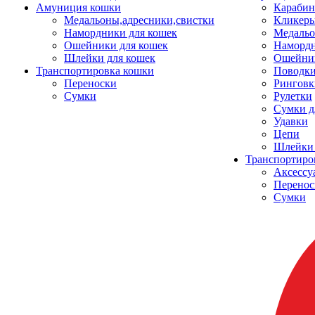
Амуниция кошки
Карабин
Медальоны,адресники,свистки
Кликеры
Намордники для кошек
Медальо
Ошейники для кошек
Наморд
Шлейки для кошек
Ошейник
Транспортировка кошки
Поводки
Переноски
Ринговк
Сумки
Рулетки
Сумки д
Удавки
Цепи
Шлейки 
Транспортиро
Аксессу
Перенос
Сумки