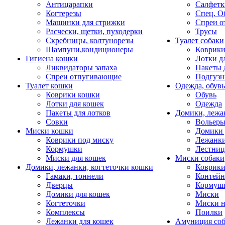
Антицарапки
Салфетк
Когтерезы
Спец. О
Машинки для стрижки
Спреи о
Расчески, щетки, пуходерки
Трусы
Скребницы, колтунорезы
Туалет собаки
Шампуни,кондиционеры
Коврик
Гигиена кошки
Лотки д
Ликвидаторы запаха
Пакеты 
Спреи отпугивающие
Подгузн
Туалет кошки
Одежда, обувь
Коврики кошки
Обувь
Лотки для кошек
Одежда
Пакеты для лотков
Домики, лежа
Совки
Вольеры
Миски кошки
Домики 
Коврики под миску
Лежанки
Кормушки
Лестни
Миски для кошек
Миски собаки
Домики, лежанки, когтеточки кошки
Коврики
Гамаки, тоннели
Контей
Дверцы
Кормуш
Домики для кошек
Миски
Когтеточки
Миски н
Комплексы
Поилки
Лежанки для кошек
Амуниция со