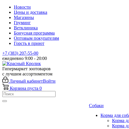
Новости
Цены и доставка
Магазины
Груминг
Ветклиника
Бонусная программа
Оптовым покупателям
Горсть в приют
+7 (383) 207-55-00
ежедневно 9:00 - 20:00
Гипермаркет зоотоваров
с лучшим ассортиментом
Личный кабинет
Войти
Корзина
пуста
0
Собаки
Корма для соб
Корма д
Корма д