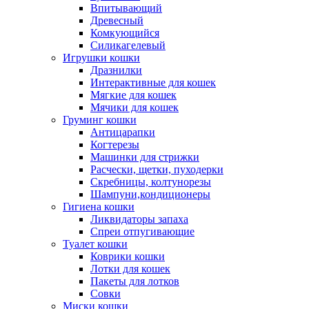
Впитывающий
Древесный
Комкующийся
Силикагелевый
Игрушки кошки
Дразнилки
Интерактивные для кошек
Мягкие для кошек
Мячики для кошек
Груминг кошки
Антицарапки
Когтерезы
Машинки для стрижки
Расчески, щетки, пуходерки
Скребницы, колтунорезы
Шампуни,кондиционеры
Гигиена кошки
Ликвидаторы запаха
Спреи отпугивающие
Туалет кошки
Коврики кошки
Лотки для кошек
Пакеты для лотков
Совки
Миски кошки