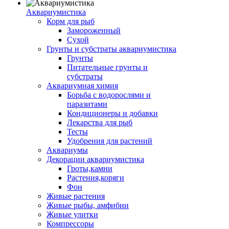
Аквариумистика
Корм для рыб
Замороженный
Сухой
Грунты и субстраты аквариумистика
Грунты
Питательные грунты и
субстраты
Аквариумная химия
Борьба с водорослями и
паразитами
Кондиционеры и добавки
Лекарства для рыб
Тесты
Удобрения для растений
Аквариумы
Декорации аквариумистика
Гроты,камни
Растения,коряги
Фон
Живые растения
Живые рыбы, амфибии
Живые улитки
Компрессоры