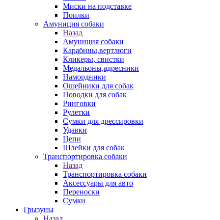
Миски на подставке
Поилки
Амуниция собаки
Назад
Амуниция собаки
Карабины,вертлюги
Кликеры, свистки
Медальоны,адресники
Намордники
Ошейники для собак
Поводки для собак
Ринговки
Рулетки
Сумки для дрессировки
Удавки
Цепи
Шлейки для собак
Транспортировка собаки
Назад
Транспортировка собаки
Аксессуары для авто
Переноски
Сумки
Грызуны
Назад