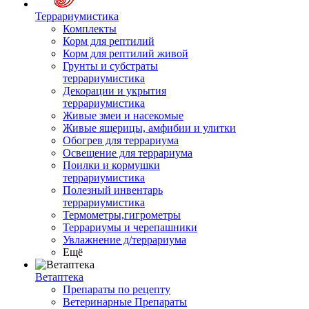
Террариумистика
Комплекты
Корм для рептилий
Корм для рептилий живой
Грунты и субстраты
террариумистика
Декорации и укрытия
террариумистика
Живые змеи и насекомые
Живые ящерицы, амфибии и улитки
Обогрев для террариума
Освещение для террариума
Поилки и кормушки
террариумистика
Полезный инвентарь
террариумистика
Термометры,гигрометры
Террариумы и черепашники
Увлажнение д/террариума
Ещё
Ветаптека
Препараты по рецепту
Ветеринарные Препараты